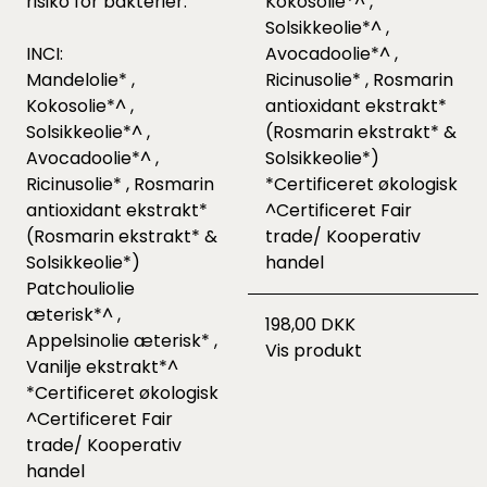
risiko for bakterier.
Kokosolie*^ ,
Solsikkeolie*^ ,
INCI:
Avocadoolie*^ ,
Mandelolie* ,
Ricinusolie* , Rosmarin
Kokosolie*^ ,
antioxidant ekstrakt*
Solsikkeolie*^ ,
(Rosmarin ekstrakt* &
Avocadoolie*^ ,
Solsikkeolie*)
Ricinusolie* , Rosmarin
*Certificeret økologisk
antioxidant ekstrakt*
^Certificeret Fair
(Rosmarin ekstrakt* &
trade/ Kooperativ
Solsikkeolie*)
handel
Patchouliolie
æterisk*^ ,
198,00 DKK
Appelsinolie æterisk* ,
Vis produkt
Vanilje ekstrakt*^
*Certificeret økologisk
^Certificeret Fair
trade/ Kooperativ
handel