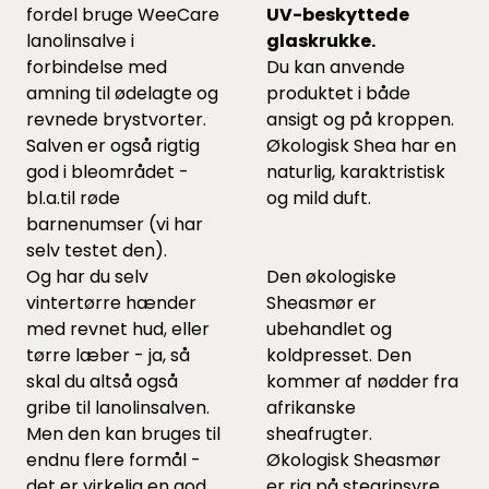
fordel bruge WeeCare
UV-beskyttede
lanolinsalve i
glaskrukke.
forbindelse med
Du kan anvende
amning til ødelagte og
produktet i både
revnede brystvorter.
ansigt og på kroppen.
Salven er også rigtig
Økologisk Shea har en
god i bleområdet -
naturlig, karaktristisk
bl.a.til røde
og mild duft.
barnenumser (vi har
selv testet den).
Og har du selv
Den økologiske
vintertørre hænder
Sheasmør er
med revnet hud, eller
ubehandlet og
tørre læber - ja, så
koldpresset. Den
skal du altså også
kommer af nødder fra
gribe til lanolinsalven.
afrikanske
Men den kan bruges til
sheafrugter.
endnu flere formål -
Økologisk Sheasmør
det er virkelig en god
er rig på stearinsyre