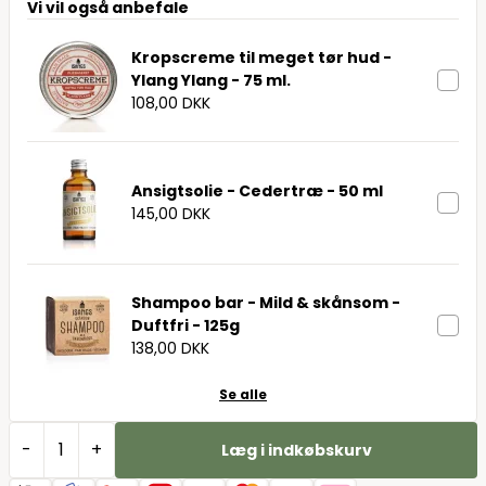
Vi vil også anbefale
Kropscreme til meget tør hud -
Ylang Ylang - 75 ml.
108,00 DKK
Ansigtsolie - Cedertræ - 50 ml
145,00 DKK
Shampoo bar - Mild & skånsom -
Duftfri - 125g
138,00 DKK
Se alle
-
+
Læg i indkøbskurv