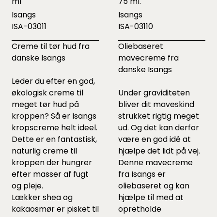
ml
75 ml.
Isangs
Isangs
ISA-03011
ISA-03110
Creme til tør hud fra
Oliebaseret
danske Isangs
mavecreme fra
danske Isangs
Leder du efter en god,
økologisk creme til
Under graviditeten
meget tør hud på
bliver dit maveskind
kroppen? Så er Isangs
strukket rigtig meget
kropscreme helt ideel.
ud. Og det kan derfor
Dette er en fantastisk,
være en god idé at
naturlig creme til
hjælpe det lidt på vej.
kroppen der hungrer
Denne mavecreme
efter masser af fugt
fra Isangs er
og pleje.
oliebaseret og kan
Lækker shea og
hjælpe til med at
kakaosmør er pisket til
opretholde