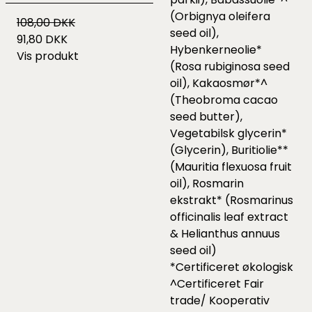
(Orbignya oleifera
108,00 DKK
seed oil),
91,80 DKK
Hybenkerneolie*
Vis produkt
(Rosa rubiginosa seed
oil), Kakaosmør*^
(Theobroma cacao
seed butter),
Vegetabilsk glycerin*
(Glycerin), Buritiolie**
(Mauritia flexuosa fruit
oil), Rosmarin
ekstrakt* (Rosmarinus
officinalis leaf extract
& Helianthus annuus
seed oil)
*Certificeret økologisk
^Certificeret Fair
trade/ Kooperativ