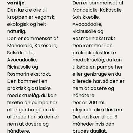
vanilje.
Den er sammensat af
Den lækre olie til
Mandelolie, Kokosolie,
kroppen er vegansk,
Solsikkeolie,
økologisk og helt
Avocadoolie,
naturlig.
Ricinusolie og
Den er sammensat af
Rosmarin ekstrakt.
Mandelolie, Kokosolie,
Den kommer i en
Solsikkeolie,
praktisk glasflaske
Avocadoolie,
med skruelåg, du kan
Ricinusolie og
tilkøbe en pumpe
her
Rosmarin ekstrakt.
eller genbruge en du
Den kommer i en
allerede har, så den er
praktisk glasflaske
nem at dosere og
med skruelåg, du kan
håndtere.
tilkøbe en pumpe
her
Der er 200 ml.
eller genbruge en du
plejende olie i flasken.
allerede har, så den er
Det rækker til ca. 3
nem at dosere og
måneder hvis den
håndtere.
bruges dagligt.