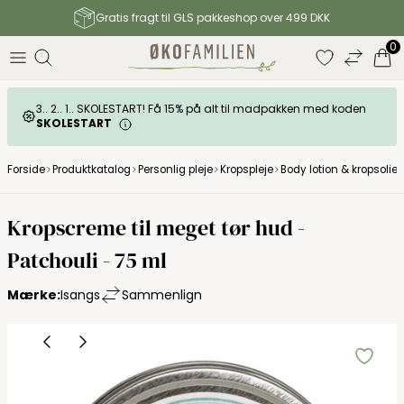
Gratis fragt til GLS pakkeshop over 499 DKK
0
3.. 2.. 1.. SKOLESTART! Få 15% på alt til madpakken med koden
SKOLESTART
Forside
Produktkatalog
Personlig pleje
Kropspleje
Body lotion & kropsolier
Kropscreme til meget tør hud -
Patchouli - 75 ml
Mærke:
Isangs
Sammenlign