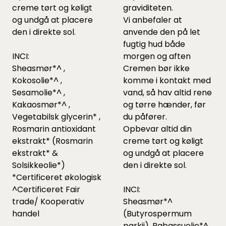
creme tørt og køligt
graviditeten.
og undgå at placere
Vi anbefaler at
den i direkte sol.
anvende den på let
fugtig hud både
INCI:
morgen og aften
Sheasmør*^ ,
Cremen bør ikke
Kokosolie*^ ,
komme i kontakt med
Sesamolie*^ ,
vand, så hav altid rene
Kakaosmør*^ ,
og tørre hænder, før
Vegetabilsk glycerin* ,
du påfører.
Rosmarin antioxidant
Opbevar altid din
ekstrakt* (Rosmarin
creme tørt og køligt
ekstrakt* &
og undgå at placere
Solsikkeolie*)
den i direkte sol.
*Certificeret økologisk
^Certificeret Fair
INCI:
trade/ Kooperativ
Sheasmør*^
handel
(Butyrospermum
parkii), Babassuolie*^