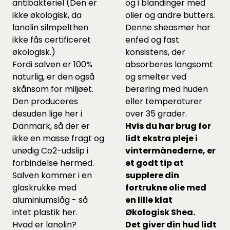
antibakteriel (Den er
og i blandinger med
ikke økologisk, da
olier og andre butters.
lanolin silmpelthen
Denne sheasmør har
ikke fås certificeret
enfed og fast
økologisk.)
konsistens, der
Fordi salven er 100%
absorberes langsomt
naturlig, er den også
og smelter ved
skånsom for miljøet.
berøring med huden
Den produceres
eller temperaturer
desuden lige her i
over 35 grader.
Danmark, så der er
Hvis du har brug for
ikke en masse fragt og
lidt ekstra pleje i
unødig Co2-udslip i
vintermånederne, er
forbindelse hermed.
et godt tip at
Salven kommer i en
supplere din
glaskrukke med
fortrukne olie med
aluminiumslåg - så
en lille klat
intet plastik her.
Økologisk Shea.
Hvad er lanolin?
Det giver din hud lidt