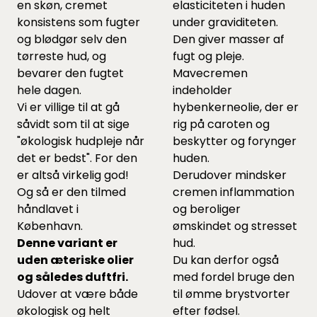
en skøn, cremet
elasticiteten i huden
konsistens som fugter
under graviditeten.
og blødgør selv den
Den giver masser af
tørreste hud, og
fugt og pleje.
bevarer den fugtet
Mavecremen
hele dagen.
indeholder
Vi er villige til at gå
hybenkerneolie, der er
såvidt som til at sige
rig på caroten og
"økologisk hudpleje når
beskytter og forynger
det er bedst". For den
huden.
er altså virkelig god!
Derudover mindsker
Og så er den tilmed
cremen inflammation
håndlavet i
og beroliger
København.
ømskindet og stresset
Denne variant er
hud.
uden æteriske olier
Du kan derfor også
og således duftfri.
med fordel bruge den
Udover at være både
til ømme brystvorter
økologisk og helt
efter fødsel.