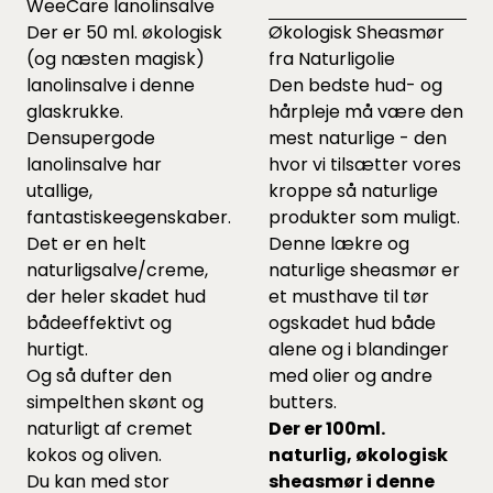
WeeCare lanolinsalve
Der er 50 ml. økologisk
Økologisk Sheasmør
(og næsten magisk)
fra Naturligolie
lanolinsalve i denne
Den bedste hud- og
glaskrukke.
hårpleje må være den
Densupergode
mest naturlige - den
lanolinsalve har
hvor vi tilsætter vores
utallige,
kroppe så naturlige
fantastiskeegenskaber.
produkter som muligt.
Det er en helt
Denne lækre og
naturligsalve/creme,
naturlige sheasmør er
der heler skadet hud
et musthave til tør
bådeeffektivt og
ogskadet hud både
hurtigt.
alene og i blandinger
Og så dufter den
med olier og andre
simpelthen skønt og
butters.
naturligt af cremet
Der er 100ml.
kokos og oliven.
naturlig, økologisk
Du kan med stor
sheasmør i denne