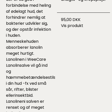
forbindelse med heling
af ødelagt hud, det
forhindrer nemlig at
95,00 DKK
bakterier udvikler sig,
Vis produkt
og der opstår infektion
i huden.
Menneskehuden
absorberer lanolin
meget hurtigt.
Lanolinen i WeeCare
Lanolinsalve vil gå ind
og
hæmmebetændelsestilstande
i din hud -fx ved små
sår, rifter, blister
ellerinsektbid.
Lanolineni salven er
renset og af meget