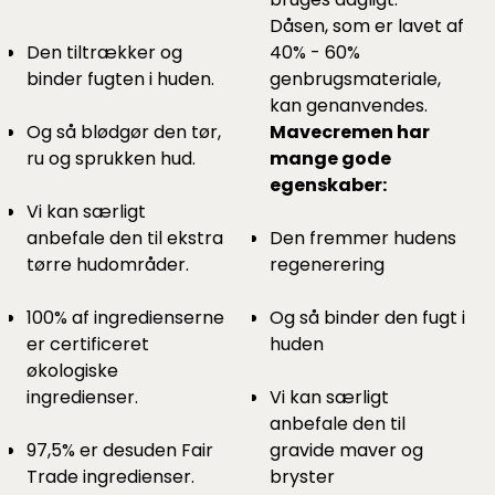
Dåsen, som er lavet af
Den tiltrækker og
40% - 60%
binder fugten i huden.
genbrugsmateriale,
kan genanvendes.
Og så blødgør den tør,
Mavecremen har
ru og sprukken hud.
mange gode
egenskaber:
Vi kan særligt
anbefale den til ekstra
Den fremmer hudens
tørre hudområder.
regenerering
100% af ingredienserne
Og så binder den fugt i
er certificeret
huden
økologiske
ingredienser.
Vi kan særligt
anbefale den til
97,5% er desuden Fair
gravide maver og
Trade ingredienser.
bryster