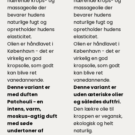
nærende krops- og
nærende krops- og
massageolie der
massageolie der
bevarer hudens
bevarer hudens
naturlige fugt og
naturlige fugt og
opretholder hudens
opretholder hudens
elasticitet.
elasticitet.
Olien er håndlavet i
Olien er håndlavet i
København - det er
København - det er
virkelig en god
virkelig en god
kropsolie, som godt
kropsolie, som godt
kan blive ret
kan blive ret
vanedannende.
vanedannende.
Denne variant er
Denne variant er
med duften
uden æteriske olier
Patchouli - en
og således duftfri.
intens, varm,
Den lækre olie til
moskus-agtig duft
kroppen er vegansk,
med søde
økologisk og helt
undertoner af
naturlig.