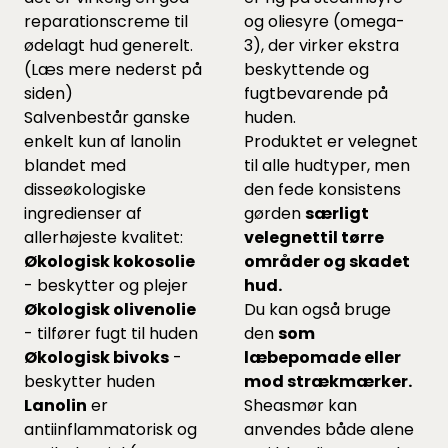
reparationscreme til
og oliesyre (omega-
ødelagt hud generelt.
3), der virker ekstra
(Læs mere nederst på
beskyttende og
siden)
fugtbevarende på
Salvenbestår ganske
huden.
enkelt kun af lanolin
Produktet er velegnet
blandet med
til alle hudtyper, men
disseøkologiske
den fede konsistens
ingredienser af
gørden
særligt
allerhøjeste kvalitet:
velegnettil tørre
Økologisk kokosolie
områder og skadet
- beskytter og plejer
hud.
Økologisk olivenolie
Du kan også bruge
- tilfører fugt til huden
den
som
Økologisk bivoks
-
læbepomade eller
beskytter huden
mod strækmærker.
Lanolin
er
Sheasmør kan
antiinflammatorisk og
anvendes både alene