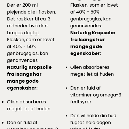
Der er 200 ml.
Flasken, som er lavet
plejende olie i flasken.
af 40% - 50%
Det rækker til ca. 3
genbrugsglas, kan
måneder hvis den
genanvendes.
bruges dagligt.
Naturlig Kropsolie
Flasken, som er lavet
fra Isangs har
af 40% - 50%
mange gode
genbrugsglas, kan
egenskaber:
genanvendes.
Naturlig Kropsolie
Olien absorberes
fra Isangs har
meget let af huden.
mange gode
egenskaber:
Den er fuld af
vitaminer og omega-3
Olien absorberes
fedtsyrer.
meget let af huden.
Den vil holde din hud
Den er fuld af
fugtet hele dagen