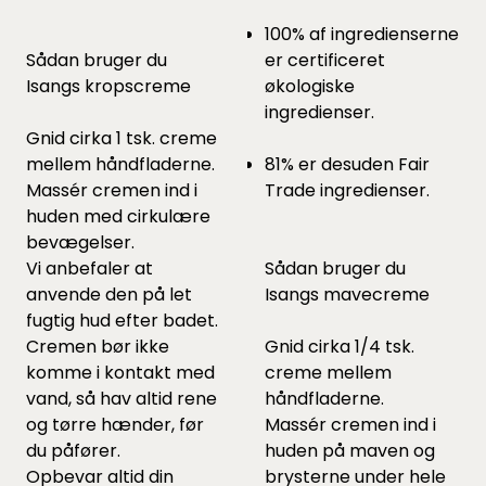
100% af ingredienserne
Sådan bruger du
er certificeret
Isangs kropscreme
økologiske
ingredienser.
Gnid cirka 1 tsk. creme
mellem håndfladerne.
81% er desuden Fair
Massér cremen ind i
Trade ingredienser.
huden med cirkulære
bevægelser.
Vi anbefaler at
Sådan bruger du
anvende den på let
Isangs mavecreme
fugtig hud efter badet.
Cremen bør ikke
Gnid cirka 1/4 tsk.
komme i kontakt med
creme mellem
vand, så hav altid rene
håndfladerne.
og tørre hænder, før
Massér cremen ind i
du påfører.
huden på maven og
Opbevar altid din
brysterne under hele