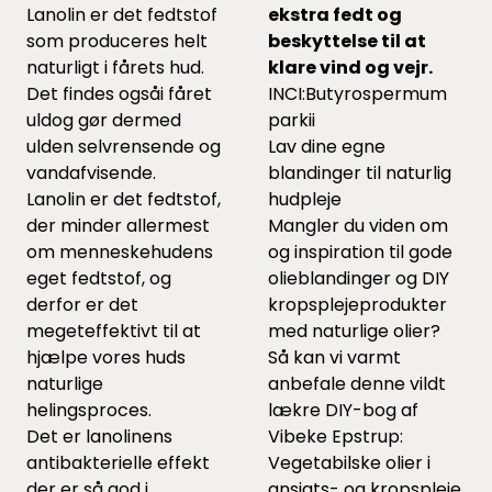
Lanolin er det fedtstof
ekstra fedt og
som produceres helt
beskyttelse til at
naturligt i fårets hud.
klare vind og vejr.
Det findes ogsåi fåret
INCI:Butyrospermum
uldog gør dermed
parkii
ulden selvrensende og
Lav dine egne
vandafvisende.
blandinger til naturlig
Lanolin er det fedtstof,
hudpleje
der minder allermest
Mangler du viden om
om menneskehudens
og inspiration til gode
eget fedtstof, og
olieblandinger og DIY
derfor er det
kropsplejeprodukter
megeteffektivt til at
med naturlige olier?
hjælpe vores huds
Så kan vi varmt
naturlige
anbefale denne vildt
helingsproces.
lækre DIY-bog af
Det er lanolinens
Vibeke Epstrup:
antibakterielle effekt
Vegetabilske olier i
der er så god i
ansigts- og kropspleje.