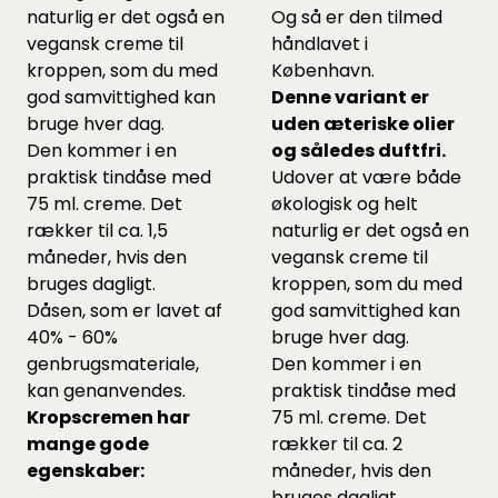
naturlig er det også en
Og så er den tilmed
vegansk creme til
håndlavet i
kroppen, som du med
København.
god samvittighed kan
Denne variant er
bruge hver dag.
uden æteriske olier
Den kommer i en
og således duftfri.
praktisk tindåse med
Udover at være både
75 ml. creme. Det
økologisk og helt
rækker til ca. 1,5
naturlig er det også en
måneder, hvis den
vegansk creme til
bruges dagligt.
kroppen, som du med
Dåsen, som er lavet af
god samvittighed kan
40% - 60%
bruge hver dag.
genbrugsmateriale,
Den kommer i en
kan genanvendes.
praktisk tindåse med
Kropscremen har
75 ml. creme. Det
mange gode
rækker til ca. 2
egenskaber:
måneder, hvis den
bruges dagligt.