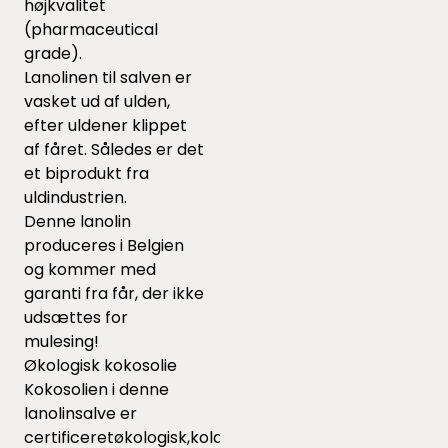
højkvalitet
(pharmaceutical
grade).
Lanolinen til salven er
vasket ud af ulden,
efter uldener klippet
af fåret. Således er det
et biprodukt fra
uldindustrien.
Denne lanolin
produceres i Belgien
og kommer med
garanti fra får, der ikke
udsættes for
mulesing!
Økologisk kokosolie
Kokosolien i denne
lanolinsalve er
certificeretøkologisk,koldpressetjomfrukokosolie.