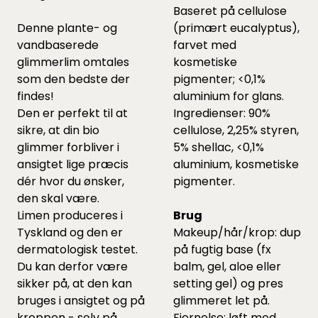
Baseret på cellulose
Denne plante- og
(primært eucalyptus),
vandbaserede
farvet med
glimmerlim omtales
kosmetiske
som den bedste der
pigmenter; <0,1%
findes!
aluminium for glans.
Den er perfekt til at
Ingredienser: 90%
sikre, at din bio
cellulose, 2,25% styren,
glimmer forbliver i
5% shellac, <0,1%
ansigtet lige præcis
aluminium, kosmetiske
dér hvor du ønsker,
pigmenter.
den skal være.
Limen produceres i
Brug
Tyskland og den er
Makeup/hår/krop: dup
dermatologisk testet.
på fugtig base (fx
Du kan derfor være
balm, gel, aloe eller
sikker på, at den kan
setting gel) og pres
bruges i ansigtet og på
glimmeret let på.
kroppen - selv på
Fjernelse: løft med