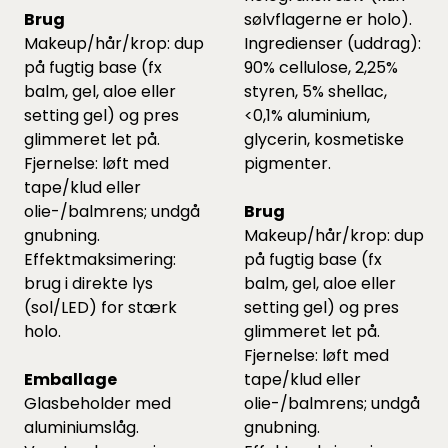
Brug
sølvflagerne er holo).
Makeup/hår/krop: dup
Ingredienser (uddrag):
på fugtig base (fx
90% cellulose, 2,25%
balm, gel, aloe eller
styren, 5% shellac,
setting gel) og pres
<0,1% aluminium,
glimmeret let på.
glycerin, kosmetiske
Fjernelse: løft med
pigmenter.
tape/klud eller
olie-/balmrens; undgå
Brug
gnubning.
Makeup/hår/krop: dup
Effektmaksimering:
på fugtig base (fx
brug i direkte lys
balm, gel, aloe eller
(sol/LED) for stærk
setting gel) og pres
holo.
glimmeret let på.
Fjernelse: løft med
Emballage
tape/klud eller
Glasbeholder med
olie-/balmrens; undgå
aluminiums­låg.
gnubning.