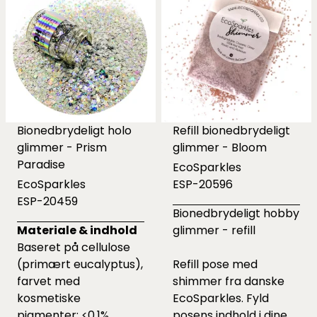
Bionedbrydeligt holo
Refill bionedbrydeligt
glimmer - Prism
glimmer - Bloom
Paradise
EcoSparkles
EcoSparkles
ESP-20596
ESP-20459
Bionedbrydeligt hobby
Materiale & indhold
glimmer - refill
Baseret på cellulose
(primært eucalyptus),
Refill pose med
farvet med
shimmer fra danske
kosmetiske
EcoSparkles. Fyld
pigmenter; <0,1%
posens indhold i dine