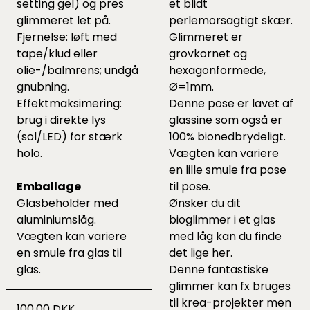
setting gel) og pres
et blidt
glimmeret let på.
perlemorsagtigt skær.
Fjernelse: løft med
Glimmeret er
tape/klud eller
grovkornet og
olie-/balmrens; undgå
hexagonformede,
gnubning.
Ø=1mm.
Effektmaksimering:
Denne pose er lavet af
brug i direkte lys
glassine som også er
(sol/LED) for stærk
100% bionedbrydeligt.
holo.
Vægten kan variere
en lille smule fra pose
Emballage
til pose.
Glasbeholder med
Ønsker du dit
aluminiums­låg.
bioglimmer i et glas
Vægten kan variere
med låg kan du finde
en smule fra glas til
det lige
her.
glas.
Denne fantastiske
glimmer kan fx bruges
til krea-projekter men
100,00 DKK