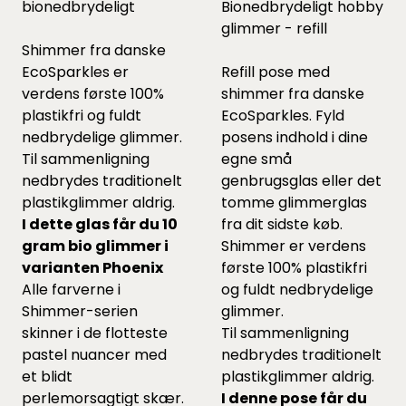
bionedbrydeligt
Bionedbrydeligt hobby
glimmer - refill
Shimmer fra danske
EcoSparkles er
Refill pose med
verdens første 100%
shimmer fra danske
plastikfri og fuldt
EcoSparkles. Fyld
nedbrydelige glimmer.
posens indhold i dine
Til sammenligning
egne små
nedbrydes traditionelt
genbrugsglas eller det
plastikglimmer aldrig.
tomme glimmerglas
I dette glas får du 10
fra dit sidste køb.
gram bio glimmer i
Shimmer er verdens
varianten Phoenix
første 100% plastikfri
Alle farverne i
og fuldt nedbrydelige
Shimmer-serien
glimmer.
skinner i de flotteste
Til sammenligning
pastel nuancer med
nedbrydes traditionelt
et blidt
plastikglimmer aldrig.
perlemorsagtigt skær.
I denne pose får du