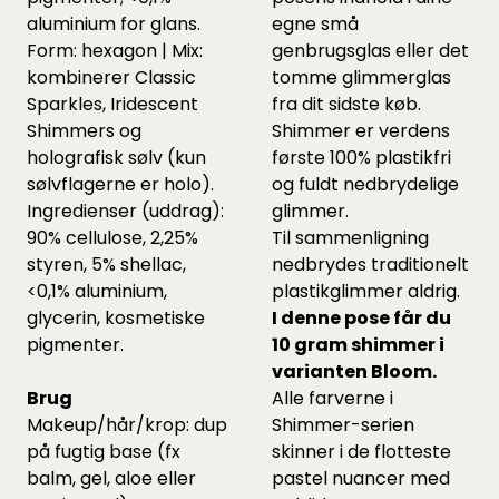
aluminium for glans.
egne små
Form: hexagon | Mix:
genbrugsglas eller det
kombinerer Classic
tomme glimmerglas
Sparkles, Iridescent
fra dit sidste køb.
Shimmers og
Shimmer er verdens
holografisk sølv (kun
første 100% plastikfri
sølvflagerne er holo).
og fuldt nedbrydelige
Ingredienser (uddrag):
glimmer.
90% cellulose, 2,25%
Til sammenligning
styren, 5% shellac,
nedbrydes traditionelt
<0,1% aluminium,
plastikglimmer aldrig.
glycerin, kosmetiske
I denne pose får du
pigmenter.
10 gram shimmer i
varianten Bloom.
Brug
Alle farverne i
Makeup/hår/krop: dup
Shimmer-serien
på fugtig base (fx
skinner i de flotteste
balm, gel, aloe eller
pastel nuancer med