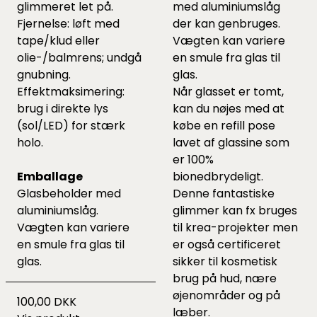
glimmeret let på.
med aluminiumslåg
Fjernelse: løft med
der kan genbruges.
tape/klud eller
Vægten kan variere
olie-/balmrens; undgå
en smule fra glas til
gnubning.
glas.
Effektmaksimering:
Når glasset er tomt,
brug i direkte lys
kan du nøjes med at
(sol/LED) for stærk
købe en
refill pose
holo.
lavet af glassine som
er 100%
Emballage
bionedbrydeligt.
Glasbeholder med
Denne fantastiske
aluminiums­låg.
glimmer kan fx bruges
Vægten kan variere
til krea-projekter men
en smule fra glas til
er også certificeret
glas.
sikker til kosmetisk
brug på hud, nære
øjenområder og på
100,00 DKK
læber.