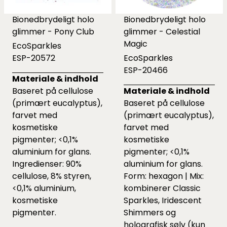
Bionedbrydeligt holo
Bionedbrydeligt holo
glimmer - Pony Club
glimmer - Celestial
Magic
EcoSparkles
ESP-20572
EcoSparkles
ESP-20466
Materiale & indhold
Baseret på cellulose
Materiale & indhold
(primært eucalyptus),
Baseret på cellulose
farvet med
(primært eucalyptus),
kosmetiske
farvet med
pigmenter; <0,1%
kosmetiske
aluminium for glans.
pigmenter; <0,1%
Ingredienser: 90%
aluminium for glans.
cellulose, 8% styren,
Form: hexagon | Mix:
<0,1% aluminium,
kombinerer Classic
kosmetiske
Sparkles, Iridescent
pigmenter.
Shimmers og
holografisk sølv (kun