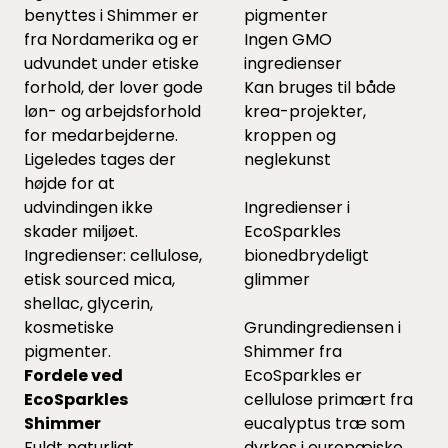
benyttes i Shimmer er
pigmenter
fra Nordamerika og er
Ingen GMO
udvundet under etiske
ingredienser
forhold, der lover gode
Kan bruges til både
løn- og arbejdsforhold
krea-projekter,
for medarbejderne.
kroppen og
Ligeledes tages der
neglekunst
højde for at
udvindingen ikke
Ingredienser i
skader miljøet.
EcoSparkles
Ingredienser: cellulose,
bionedbrydeligt
etisk sourced mica,
glimmer
shellac, glycerin,
kosmetiske
Grundingrediensen i
pigmenter.
Shimmer fra
Fordele ved
EcoSparkles er
EcoSparkles
cellulose primært fra
Shimmer
eucalyptus træ som
Fuldt naturligt
dyrkes i europæiske