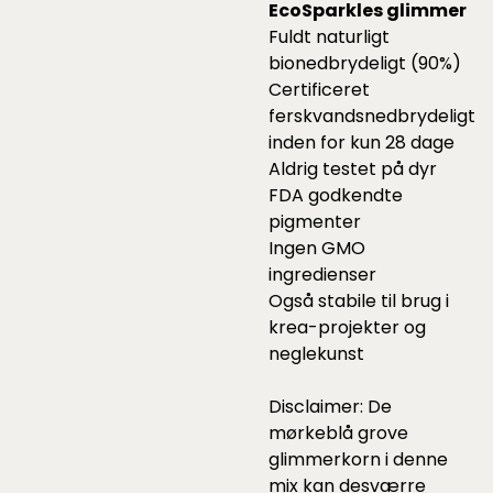
EcoSparkles glimmer
Fuldt naturligt
bionedbrydeligt (90%)
Certificeret
ferskvandsnedbrydeligt
inden for kun 28 dage
Aldrig testet på dyr
FDA godkendte
pigmenter
Ingen GMO
ingredienser
Også stabile til brug i
krea-projekter og
neglekunst
Disclaimer: De
mørkeblå grove
glimmerkorn i denne
mix kan desværre