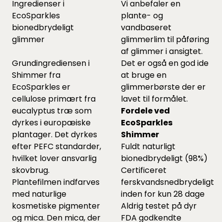
Ingredienser i
Vi anbefaler en
EcoSparkles
plante- og
bionedbrydeligt
vandbaseret
glimmer
glimmerlim
til påføring
af glimmer i ansigtet.
Grundingrediensen i
Det er også en god ide
Shimmer fra
at bruge en
EcoSparkles er
glimmerbørste
der er
cellulose primært fra
lavet til formålet.
eucalyptus træ som
Fordele ved
dyrkes i europæiske
EcoSparkles
plantager. Det dyrkes
Shimmer
efter PEFC standarder,
Fuldt naturligt
hvilket lover ansvarlig
bionedbrydeligt (98%)
skovbrug.
Certificeret
Plantefilmen indfarves
ferskvandsnedbrydeligt
med naturlige
inden for kun 28 dage
kosmetiske pigmenter
Aldrig testet på dyr
og mica. Den mica, der
FDA godkendte