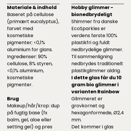
Materiale & indhold
Hobby glimmer -
Baseret på cellulose
bionedbrydeligt
(primært eucalyptus),
Shimmer fra danske
farvet med
EcoSparkles er
kosmetiske
verdens første 100%
pigmenter; <0,1%
plastikfri og fuldt
aluminium for glans.
nedbrydelige glimmer.
Ingredienser: 90%
Til sammenligning
cellulose, 8% styren,
nedbrydes traditionelt
<0,1% aluminium,
plastikglimmer aldrig.
kosmetiske
I dette glas får du 10
pigmenter.
gram bio glimmer i
varianten Rainbow
Brug
Glimmeret er
Makeup/hår/krop: dup
grovkornet og
på fugtig base (fx
hexagonformede, Ø2,4
balm, gel, aloe eller
mm.
setting gel) og pres
Det kommer i glas