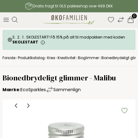
Gratis fragt til GLS pakkeshop over 499 DKK
0
3.. 2.. 1.. SKOLESTART! Få 15% på alt til madpakken med koden
SKOLESTART
Forside
Produktkatalog
Krea
Kreativitet
Bioglimmer
Bionedbrydeligt gli
EcoSparkles
Bionedbrydeligt glimmer - Malibu
Mærke:
EcoSparkles
Sammenlign