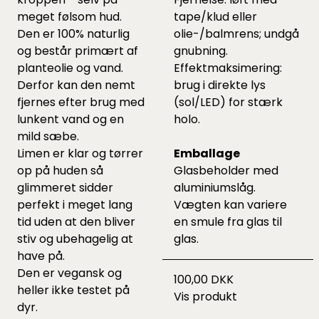
meget følsom hud.
tape/klud eller
Den er 100% naturlig
olie-/balmrens; undgå
og består primært af
gnubning.
planteolie og vand.
Effektmaksimering:
Derfor kan den nemt
brug i direkte lys
fjernes efter brug med
(sol/LED) for stærk
lunkent vand og en
holo.
mild sæbe.
Limen er klar og tørrer
Emballage
op på huden så
Glasbeholder med
glimmeret sidder
aluminiums­låg.
perfekt i meget lang
Vægten kan variere
tid uden at den bliver
en smule fra glas til
stiv og ubehagelig at
glas.
have på.
Den er vegansk og
100,00 DKK
heller ikke testet på
Vis produkt
dyr.