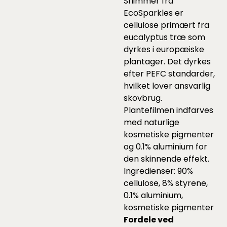
Shimmer fra
EcoSparkles er
cellulose primært fra
eucalyptus træ som
dyrkes i europæiske
plantager. Det dyrkes
efter PEFC standarder,
hvilket lover ansvarlig
skovbrug.
Plantefilmen indfarves
med naturlige
kosmetiske pigmenter
og 0.1% aluminium for
den skinnende effekt.
Ingredienser: 90%
cellulose, 8% styrene,
0.1% aluminium,
kosmetiske pigmenter
Fordele ved