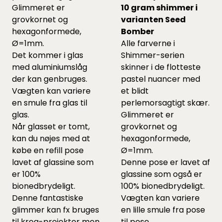
Glimmeret er
10 gram shimmer i
grovkornet og
varianten Seed
hexagonformede,
Bomber
Ø=1mm.
Alle farverne i
Det kommer i glas
Shimmer-serien
med aluminiumslåg
skinner i de flotteste
der kan genbruges.
pastel nuancer med
Vægten kan variere
et blidt
en smule fra glas til
perlemorsagtigt skær.
glas.
Glimmeret er
Når glasset er tomt,
grovkornet og
kan du nøjes med at
hexagonformede,
købe en
refill pose
Ø=1mm.
lavet af glassine som
Denne pose er lavet af
er 100%
glassine som også er
bionedbrydeligt.
100% bionedbrydeligt.
Denne fantastiske
Vægten kan variere
glimmer kan fx bruges
en lille smule fra pose
til krea-projekter men
til pose.