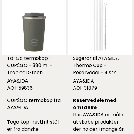
To-Go termokop -
Sugerør til AYA&IDA
CUP2GO - 380 ml -
Thermo Cup -
Tropical Green
Reservedel - 4 stk
AYA&IDA
AYA&IDA
AOI-59836
AOI-31879
CUP2GO termokop fra
Reservedele med
AYA&IDA
omtanke
Hos AYA&IDA er målet
Togo kop i rustfrit stål
at skabe produkter,
er fra danske
der holder i mange år.