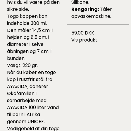
hvis du vil være på den
Silikone.
sikre side.
Rengøring:
Tåler
Togo koppen kan
opvaskemaskine.
indeholde 380 ml.
Den måler 14,5 cm. i
59,00 DKK
højden og 8,5 cm. i
Vis produkt
diameter i selve
åbningen og 7 cm. i
bunden.
Vægt: 220 gr.
Når du køber en togo
kop i rustfrit stål fra
AYA&IDA, donerer
Økofamilien i
samarbejde med
AYA&IDA 100 liter vand
til børn i Afrika
gennem UNICEF.
Vedligehold af din togo