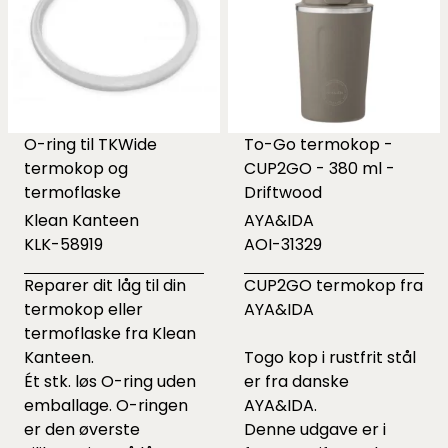
O-ring til TKWide
To-Go termokop -
termokop og
CUP2GO - 380 ml -
termoflaske
Driftwood
Klean Kanteen
AYA&IDA
KLK-58919
AOI-31329
Reparer dit låg til din
CUP2GO termokop fra
termokop eller
AYA&IDA
termoflaske fra Klean
Kanteen.
Togo kop i rustfrit stål
Ét stk. løs O-ring uden
er fra danske
emballage. O-ringen
AYA&IDA.
er den øverste
Denne udgave er i