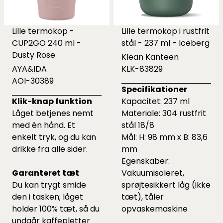
Lille termokop -
Lille termokop i rustfrit
CUP2GO 240 ml -
stål - 237 ml - Iceberg
Dusty Rose
Klean Kanteen
AYA&IDA
KLK-83829
AOI-30389
Specifikationer
Klik-knap funktion
Kapacitet: 237 ml
Låget betjenes nemt
Materiale: 304 rustfrit
med én hånd. Et
stål 18/8
enkelt tryk, og du kan
Mål: H: 98 mm x B: 83,6
drikke fra alle sider.
mm
Egenskaber:
Garanteret tæt
Vakuumisoleret,
Du kan trygt smide
sprøjtesikkert låg (ikke
den i tasken; låget
tæt), tåler
holder 100% tæt, så du
opvaskemaskine
undgår kaffepletter