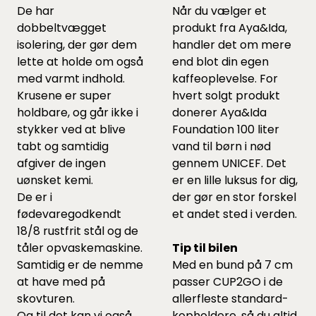
De har
Når du vælger et
dobbeltvægget
produkt fra Aya&Ida,
isolering, der gør dem
handler det om mere
lette at holde om også
end blot din egen
med varmt indhold.
kaffeoplevelse. For
Krusene er super
hvert solgt produkt
holdbare, og går ikke i
donerer Aya&Ida
stykker ved at blive
Foundation 100 liter
tabt og samtidig
vand til børn i nød
afgiver de ingen
gennem UNICEF. Det
uønsket kemi.
er en lille luksus for dig,
De er i
der gør en stor forskel
fødevaregodkendt
et andet sted i verden.
18/8 rustfrit stål og de
tåler opvaskemaskine.
Tip til bilen
Samtidig er de nemme
Med en bund på 7 cm
at have med på
passer CUP2GO i de
skovturen.
allerfleste standard-
Og til det kan vi også
kopholdere, så du altid