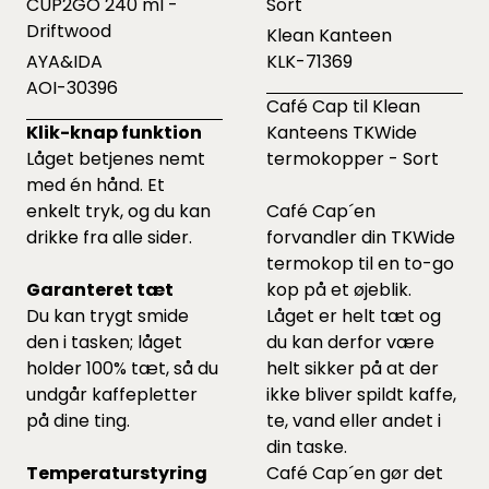
CUP2GO 240 ml -
Sort
Driftwood
Klean Kanteen
AYA&IDA
KLK-71369
AOI-30396
Café Cap til Klean
Klik-knap funktion
Kanteens TKWide
Låget betjenes nemt
termokopper - Sort
med én hånd. Et
enkelt tryk, og du kan
Café Cap´en
drikke fra alle sider.
forvandler din TKWide
termokop til en to-go
Garanteret tæt
kop på et øjeblik.
Du kan trygt smide
Låget er helt tæt og
den i tasken; låget
du kan derfor være
holder 100% tæt, så du
helt sikker på at der
undgår kaffepletter
ikke bliver spildt kaffe,
på dine ting.
te, vand eller andet i
din taske.
Temperaturstyring
Café Cap´en gør det