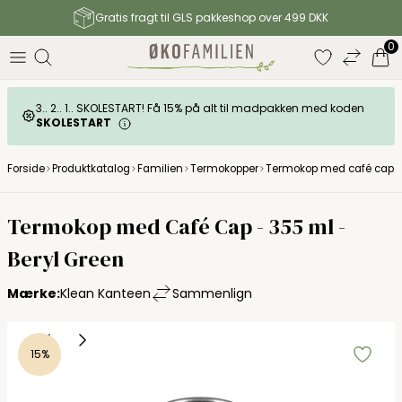
Gratis fragt til GLS pakkeshop over 499 DKK
0
3.. 2.. 1.. SKOLESTART! Få 15% på alt til madpakken med koden
SKOLESTART
Forside
Produktkatalog
Familien
Termokopper
Termokop med café cap - 
Klean Kanteen TKWide
Termokop med Café Cap - 355 ml -
Beryl Green
Mærke:
Klean Kanteen
Sammenlign
15%