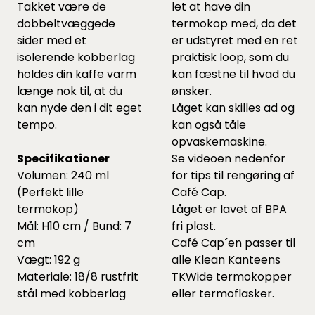
Takket være de
let at have din
dobbeltvæggede
termokop med, da det
sider med et
er udstyret med en ret
isolerende kobberlag
praktisk loop, som du
holdes din kaffe varm
kan fæstne til hvad du
længe nok til, at du
ønsker.
kan nyde den i dit eget
Låget kan skilles ad og
tempo.
kan også tåle
opvaskemaskine.
Specifikationer
Se videoen nedenfor
Volumen: 240 ml
for tips til rengøring af
(Perfekt lille
Café Cap.
termokop)
Låget er lavet af BPA
Mål: H10 cm / Bund: 7
fri plast.
cm
Café Cap´en passer til
Vægt: 192 g
alle Klean Kanteens
Materiale: 18/8 rustfrit
TKWide termokopper
stål med kobberlag
eller termoflasker.