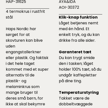
HAP-31625
AYA&IDA
AOI-30372
4 termokrus i rustfrit
stål
Klik-knap funktion
Låget betjenes nemt
Haps Nordic har
med én hånd. Et
sørget for at
enkelt tryk, og du kan
skovturen kan blive
drikke fra alle sider.
uden
engangstallerkner
Garanteret tæt
eller plastik. Og faktisk
Du kan trygt smide
i det hele taget
den i tasken; låget
kommet med et super
holder 100% tæt, så du
alternativ til de
undgår kaffepletter
plastik- og
på dine ting.
melaminkrus som
mange bruger til
Temperaturstyring
deres små børn, for
Takket være de
ikke at skal bekymre
dobbeltvæggede