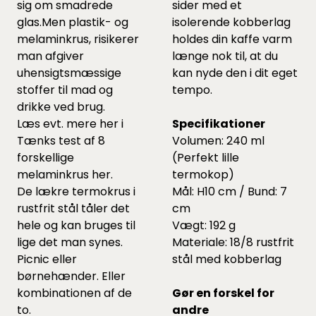
sig om smadrede
sider med et
glas.Men plastik- og
isolerende kobberlag
melaminkrus, risikerer
holdes din kaffe varm
man afgiver
længe nok til, at du
uhensigtsmæssige
kan nyde den i dit eget
stoffer til mad og
tempo.
drikke ved brug.
Læs evt. mere her i
Specifikationer
Tænks test af 8
Volumen: 240 ml
forskellige
(Perfekt lille
melaminkrus
her.
termokop)
De lækre termokrus i
Mål: H10 cm / Bund: 7
rustfrit stål tåler det
cm
hele og kan bruges til
Vægt: 192 g
lige det man synes.
Materiale: 18/8 rustfrit
Picnic eller
stål med kobberlag
børnehænder. Eller
kombinationen af de
Gør en forskel for
to.
andre