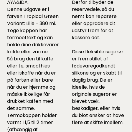
AYA&IDA.
Derfor tilbyder de
Denne udgave er i
reservedele, så du
farven Tropical Green
nemt kan reparere
Variant: Lille - 380 ml.
eller opgradere dit
Togo koppen har
udstyr frem for at
termoeffekt og kan
kassere det.
holde dine drikkevarer
kolde eller varme.
Disse fleksible sugerør
Så brug den til kaffe
er fremstillet af
eller te, smoothies
fødevaregodkendt
eller iskaffe når du er
silikone og er skabt til
på farten eller bare
daglig brug. De er
når du er hjemme og
ideelle, hvis de
måske ikke lige får
originale sugerør er
drukket kaffen med
blevet væk,
det samme.
beskadiget, eller hvis
Termokoppen holder
du blot ønsker at have
varmt i 1,5 til 2 timer
flere at skifte imellem.
(afhængig af