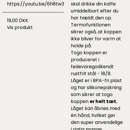
https://youtu.be/6h8tw32XpV8
skal drikke din kaffe
umiddelbart efter du
har hældt den op.
19,00 DKK
Termofunktionen
Vis produkt
sikrer også, at koppen
ikke bliver for varm at
holde på.
Togo koppen er
produceret i
fødevaregodkendt
rustfrit stål - 18/8.
Låget er i BPA-fri plast
og har silikonepakning
som sikrer at togo
koppen
er helt tæt.
Låget kan åbnes med
én hånd, hvilket gør
den super anvendelige
i rigtig mange