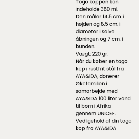
Togo koppen kan
indeholde 380 ml.
Den måler 14,5 cm. i
højden og 8,5 cm. i
diameter i selve
åbningen og 7 cm. i
bunden.
Vægt: 220 gr.
Når du køber en togo
kop i rustfrit stål fra
AYA&IDA, donerer
Økofamilien i
samarbejde med
AYA&IDA 100 liter vand
til børn i Afrika
gennem UNICEF.
Vedligehold af din togo
kop fra AYA&IDA