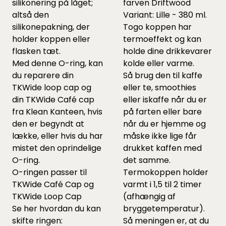
silikonering på låget;
farven Driftwood
altså den
Variant: Lille - 380 ml.
silikonepakning, der
Togo koppen har
holder koppen eller
termoeffekt og kan
flasken tæt.
holde dine drikkevarer
Med denne O-ring, kan
kolde eller varme.
du reparere din
Så brug den til kaffe
TKWide loop cap og
eller te, smoothies
din TKWide Café cap
eller iskaffe når du er
fra Klean Kanteen, hvis
på farten eller bare
den er begyndt at
når du er hjemme og
lække, eller hvis du har
måske ikke lige får
mistet den oprindelige
drukket kaffen med
O-ring.
det samme.
O-ringen passer til
Termokoppen holder
TKWide Café Cap
og
varmt i 1,5 til 2 timer
TKWide Loop Cap
(afhængig af
Se her hvordan du kan
bryggetemperatur).
skifte ringen:
Så meningen er, at du