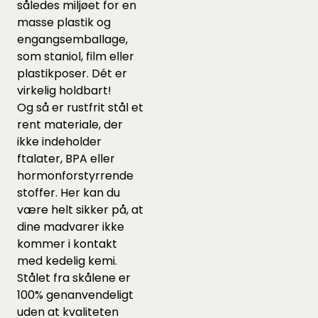
således miljøet for en
masse plastik og
engangsemballage,
som staniol, film eller
plastikposer. Dét er
virkelig holdbart!
Og så er rustfrit stål et
rent materiale, der
ikke indeholder
ftalater, BPA eller
hormonforstyrrende
stoffer. Her kan du
være helt sikker på, at
dine madvarer ikke
kommer i kontakt
med kedelig kemi.
Stålet fra skålene er
100% genanvendeligt
uden at kvaliteten