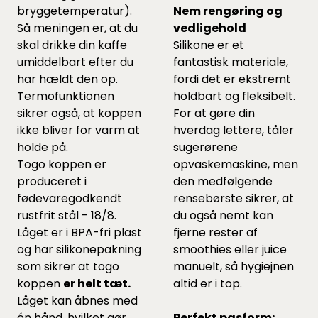
bryggetemperatur).
Nem rengøring og
Så meningen er, at du
vedligehold
skal drikke din kaffe
Silikone er et
umiddelbart efter du
fantastisk materiale,
har hældt den op.
fordi det er ekstremt
Termofunktionen
holdbart og fleksibelt.
sikrer også, at koppen
For at gøre din
ikke bliver for varm at
hverdag lettere, tåler
holde på.
sugerørene
Togo koppen er
opvaskemaskine, men
produceret i
den medfølgende
fødevaregodkendt
rensebørste sikrer, at
rustfrit stål - 18/8.
du også nemt kan
Låget er i BPA-fri plast
fjerne rester af
og har silikonepakning
smoothies eller juice
som sikrer at togo
manuelt, så hygiejnen
koppen
er helt tæt.
altid er i top.
Låget kan åbnes med
én hånd, hvilket gør
Perfekt pasform: