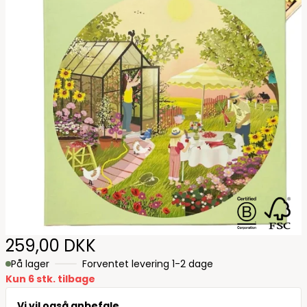
B Corp certif
FSC - tr
259,00 DKK
På lager
Forventet levering 1-2 dage
Kun 6 stk. tilbage
Vi vil også anbefale