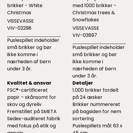
brikker - White
med 1000 brikker -
Christmas
Christmas trees &
Snowflakes
ViSSEVASSE
VIV-02298
ViSSEVASSE
VIV-03897
Puslespillet indeholder
små brikker og bør
Puslespillet indeholder
ikke komme i
små brikker og bør
nærheden af børn
ikke komme i
under 3 år.
nærheden af børn
under 3 år.
Kvalitet & ansvar
Detaljer
FSC®-certificeret
1.000 brikker fordelt
papir – skånsomt for
på 24 æsker
skov og dyreliv
Brikker nummereret
Fremstillet på SMETA
på bagsiden for nem
Sedex-auditeret fabrik
sortering
med fokus på etik og
Puslespillets mål: 63 x
ansvar
45 cm