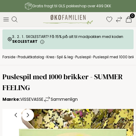
Gratis fragt til GLS pakkeshop over 499 DKK
0
3.. 2.. 1.. SKOLESTART! Få 15% på alt til madpakken med koden
SKOLESTART
Forside
Produktkatalog
Krea
Spil & leg
Puslespil
Puslespil med 1000 brik
Puslespil med 1000 brikker - SUMMER
FEELING
Mærke:
ViSSEVASSE
Sammenlign