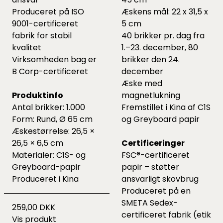
Produceret på ISO
Æskens mål: 22 x 31,5 x
9001-certificeret
5 cm
fabrik for stabil
40 brikker pr. dag fra
kvalitet
1.–23. december, 80
Virksomheden bag er
brikker den 24.
B Corp-certificeret
december
Æske med
Produktinfo
magnetlukning
Antal brikker: 1.000
Fremstillet i Kina af C1S
Form: Rund, Ø 65 cm
og Greyboard papir
Æskestørrelse: 26,5 ×
26,5 × 6,5 cm
Certificeringer
Materialer: C1S- og
FSC®-certificeret
Greyboard-papir
papir – støtter
Produceret i Kina
ansvarligt skovbrug
Produceret på en
SMETA Sedex-
259,00 DKK
certificeret fabrik (etik
Vis produkt