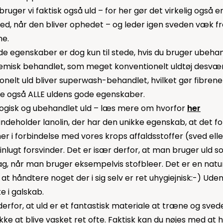
er vi faktisk også uld – for her gør det virkelig også en
ed, når den bliver ophedet – og leder igen sveden væk fr
ne.
 egenskaber er dog kun til stede, hvis du bruger ubehand
misk behandlet, som meget konventionelt uldtøj desværr
nelt uld bliver superwash-behandlet, hvilket gør fibrene
e også ALLE uldens gode egenskaber.
logisk og ubehandlet uld – læs mere om hvorfor
her
indeholder lanolin, der har den unikke egenskab, at det f
 i forbindelse med vores krops affaldsstoffer (sved eller
rinlugt forsvinder. Det er især derfor, at man bruger uld 
g, når man bruger eksempelvis stofbleer. Det er en natu
at håndtere noget der i sig selv er ret uhygiejnisk:-) Ude
e i galskab.
erfor, at uld er et fantastisk materiale at træne og svede
kke at blive vasket ret ofte. Faktisk kan du nøjes med at 