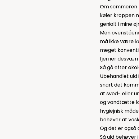
Om sommeren brug
køler kroppen n
genialt i mine øj
Men ovenstående
må ikke være ke
meget konventio
fjerner desværr
Så gå efter øko
Ubehandlet uld 
snart det kommer
at sved- eller u
og vandtætte la
hygiejnisk måde 
behøver at vask
Og det er også d
Så uld behøver i