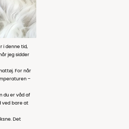
 i denne tid,
 når jeg sidder
attøj. For når
emperaturen –
m du er våd af
d ved bare at
oksne. Det