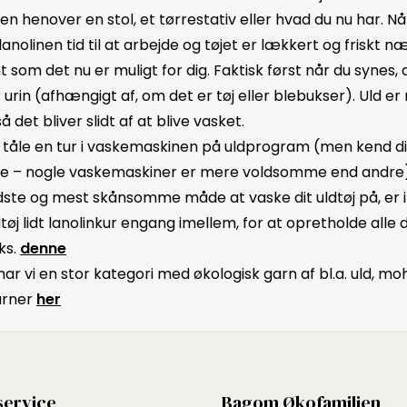
ten henover en stol, et tørrestativ eller hvad du nu har. Nå
t lanolinen tid til at arbejde og tøjet er lækkert og friskt
 som det nu er muligt for dig. Faktisk først når du synes, a
 urin (afhængigt af, om det er tøj eller blebukser). Uld er
å det bliver slidt af at blive vasket.
 tåle en tur i vaskemaskinen på uldprogram (men kend 
e – nogle vaskemaskiner er mere voldsomme end andre
ste og mest skånsomme måde at vaske dit uldtøj på, er 
dtøj lidt lanolinkur engang imellem, for at opretholde alle
ks.
denne
 har vi en stor kategori med økologisk garn af bl.a. uld, mo
arner
her
ervice
Bagom Økofamilien