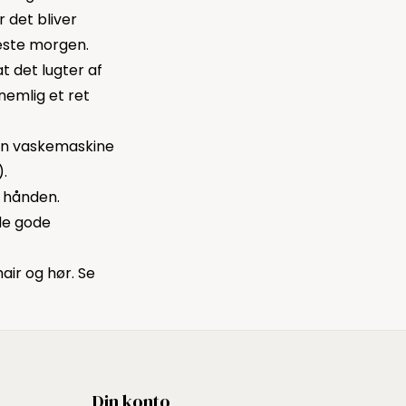
r det bliver
 næste morgen.
t det lugter af
 nemlig et ret
din vaskemaskine
).
i hånden.
 de gode
hair og hør. Se
Din konto