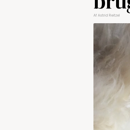
bru
Af
Astrid Reitzel