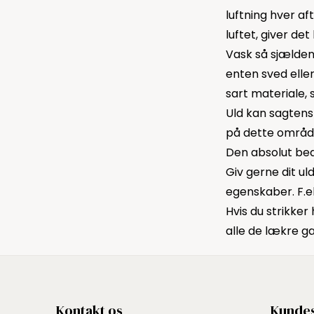
luftning hver af
luftet, giver de
Vask så sjældent
enten sved eller
sart materiale, s
Uld kan sagtens
på dette områd
Den absolut bed
Giv gerne dit ul
egenskaber. F.e
Hvis du strikker
alle de lækre g
Kontakt os
Kundes