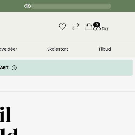
4.9 / 5 anbefaler | 20.000 bedømmelser
0
0,00 DKK
aveidéer
Skolestart
Tilbud
TART
il