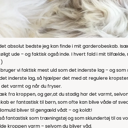
det absolut bedste jeg kan finde i mit garderobeskab. Især
øligt ude – og faktisk også inde. I hvert fald i mit tilfælde,
-)
ruger vi faktisk mest uld som det inderste lag – og som n
det inderste lag, så hjælper det med at regulere kropst
 det varmt og når du fryser.
væk fra kroppen, og gør,at du stadig har det varmt, selvo
ab er fantastisk til børn, som ofte kan blive våde af sve
 Bomuld bliver til gengæld vådt – og koldt!
så fantastisk som træningstøj og som skiundertøj til os v
olde kroppen varm – selvom du bliver våd.