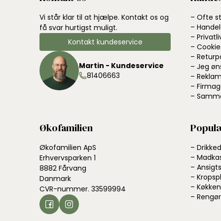
Vi står klar til at hjælpe. Kontakt os og
– Ofte s
– Handel
få svar hurtigst muligt.
– Privatli
Kontakt kundeservice
– Cookie
– Returp
Martin - Kundeservice
– Jeg øn
81406663
– Reklam
– Firmag
– Samme
Økofamilien
Populæ
Økofamilien ApS
– Drikke
– Madka
Erhvervsparken 1
– Ansigts
8882 Fårvang
– Kropsp
Danmark
– Køkken
CVR-nummer. 33599994
– Rengør