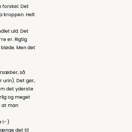
 forskel. Det
a kroppen. Helt
let uld. Det
e er. Rigtig
 bløde. Men det
orsæber, så
 urin). Det gør,
som det yderste
rlig og meget
n at man
 i:-)
hænge det til