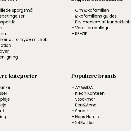
tillede spørgsmål
– Om Økofamilien
sbetingelser
– Økofamiliens guides
vspolitik
– Bliv medlem af Kundeklub
s
– Vores emballage
ortal
– RE-ZIP
sker at fortryde mit køb
ation
aver
nligning
re kategorier
Populære brands
dunke
– AYA&IDA
sser
– Klean Kanteen
pleje
– Stockmar
leje
– Ben&Anna
et
– Sonett
ing
– Haps Nordic
– 24Bottles