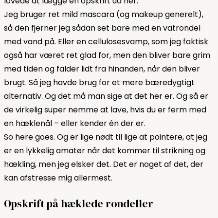
lovede at lægge en opskrift ud her.
Jeg bruger ret mild mascara (og makeup generelt),
så den fjerner jeg sådan set bare med en vatrondel
med vand på. Eller en cellulosesvamp, som jeg faktisk
også har været ret glad for, men den bliver bare grim
med tiden og falder lidt fra hinanden, når den bliver
brugt. Så jeg havde brug for et mere bæredygtigt
alternativ. Og det må man sige at det her er. Og så er
de virkelig super nemme at lave, hvis du er ferm med
en hæklenål – eller kender én der er.
So here goes. Og er lige nødt til lige at pointere, at jeg
er en lykkelig amatør når det kommer til strikning og
hækling, men jeg elsker det. Det er noget af det, der
kan afstresse mig allermest.
Opskrift på hæklede rondeller