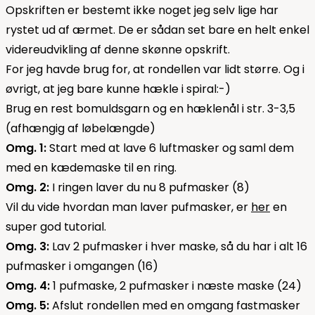
Opskriften er bestemt ikke noget jeg selv lige har
rystet ud af ærmet. De er sådan set bare en helt enkel
videreudvikling af denne skønne opskrift.
For jeg havde brug for, at rondellen var lidt større. Og i
øvrigt, at jeg bare kunne hækle i spiral:-)
Brug en rest bomuldsgarn og en hæklenål i str. 3-3,5
(afhængig af løbelængde)
Omg. 1:
Start med at lave 6 luftmasker og saml dem
med en kædemaske til en ring.
Omg. 2:
I ringen laver du nu 8 pufmasker (8)
Vil du vide hvordan man laver pufmasker, er
her
en
super god tutorial.
Omg. 3:
Lav 2 pufmasker i hver maske, så du har i alt 16
pufmasker i omgangen (16)
Omg. 4:
1 pufmaske, 2 pufmasker i næste maske (24)
Omg. 5:
Afslut rondellen med en omgang fastmasker