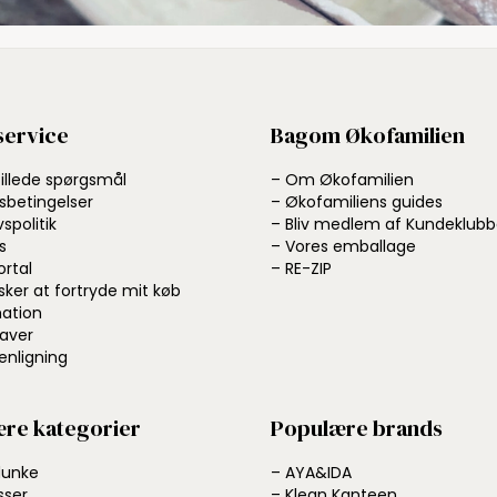
ervice
Bagom Økofamilien
tillede spørgsmål
– Om Økofamilien
sbetingelser
– Økofamiliens guides
vspolitik
– Bliv medlem af Kundeklub
s
– Vores emballage
ortal
– RE-ZIP
sker at fortryde mit køb
ation
aver
nligning
re kategorier
Populære brands
dunke
– AYA&IDA
sser
– Klean Kanteen