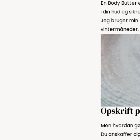
En Body Butter 
i din hud og sik
Jeg bruger min 
vintermåneder.
Opskrift 
Men hvordan g
Du anskaffer dig