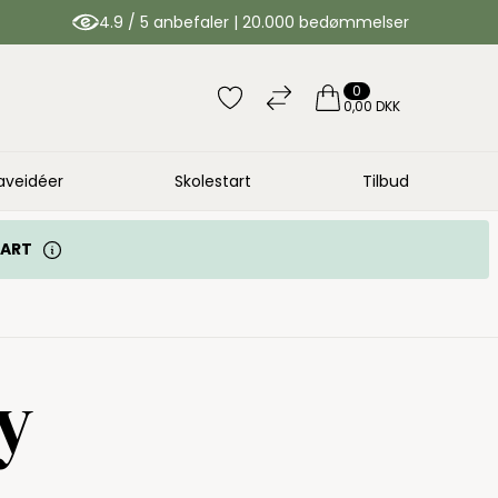
4.9 / 5 anbefaler | 20.000 bedømmelser
0
0,00 DKK
aveidéer
Skolestart
Tilbud
TART
y