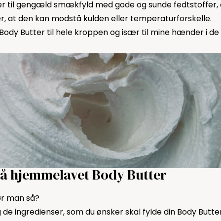
er til gengæld smækfyld med gode og sunde fedtstoffer,
rer, at den kan modstå kulden eller temperaturforskelle.
Body Butter til hele kroppen og især til mine hænder i de
på hjemmelavet Body Butter
ør man så?
 de ingredienser, som du ønsker skal fylde din Body Butter