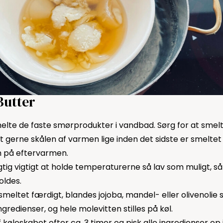
Butter
lte de faste smørprodukter i vandbad. Sørg for at smelte 
gerne skålen af varmen lige inden det sidste er smeltet h
 på eftervarmen.
gtig vigtigt at holde temperaturerne så lav som muligt, så
oldes.
 smeltet færdigt, blandes jojoba, mandel- eller olivenol
gredienser, og hele molevitten stilles på køl.
 køleskabet efter ca. 3 timer og pisk alle ingredienser op 