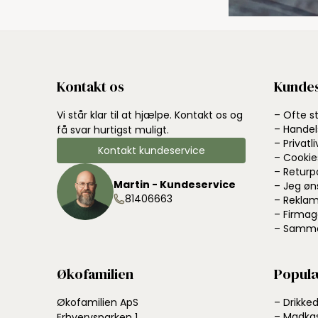
Kontakt os
Kundes
Vi står klar til at hjælpe. Kontakt os og
– Ofte s
– Handel
få svar hurtigst muligt.
– Privatli
Kontakt kundeservice
– Cookie
– Returp
Martin - Kundeservice
– Jeg øn
81406663
– Reklam
– Firmag
– Samme
Økofamilien
Populæ
Økofamilien ApS
– Drikke
– Madka
Erhvervsparken 1