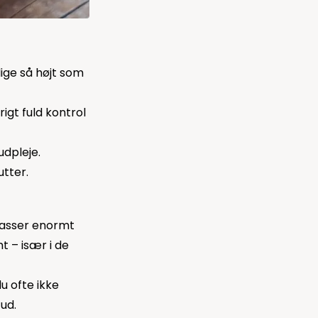
ige så højt som
rigt fuld kontrol
udpleje.
utter.
 passer enormt
t – især i de
u ofte ikke
 ud.