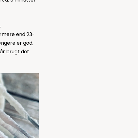
.
armere end 23-
ængere er god,
år brugt det