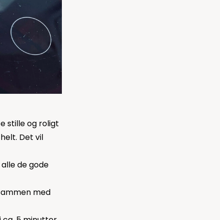
stille og roligt
elt. Det vil
 alle de gode
ie sammen med
i ca. 5 minutter