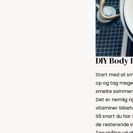
DIY Body 
Start med at sme
op og tag meget 
smelte sammen
Det er nemlig ri
vitaminer bibeh
Så snart du har
de resterende in
Tag skålen ud af