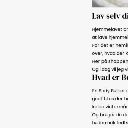
Lav selv 
Hjemmelavet cre
at lave hjemme
For det er nemli
over, hvad der 
Her på shoppen f
Og i dag vil jeg
Hvad er B
En Body Butter 
godt til os der 
kolde vintermå
Og bruger du da 
huden nok fedtst