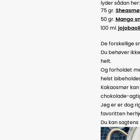
lyder sådan her:
75 gr.
Sheasmø
50 gr.
Mango s
100 ml.
jojobaol
De forskellige 
Du behøver ikke
helt.
Og forholdet me
helst bibeholde
Kakaosmør kan du
chokolade-agtig
Jeg er er dog r
favoritten her
Du kan sagtens 