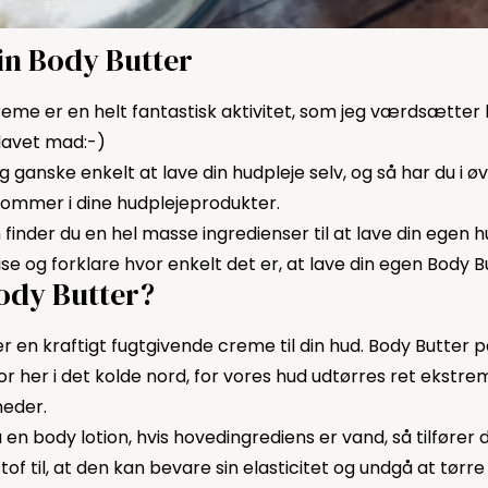
din Body Butter
me er en helt fantastisk aktivitet, som jeg værdsætter l
lavet mad:-)
g ganske enkelt at lave din hudpleje selv, og så har du i øv
kommer i dine hudplejeprodukter.
inder du en hel masse ingredienser til at lave din egen h
 vise og forklare hvor enkelt det er, at lave din egen Body B
ody Butter?
er en kraftigt fugtgivende creme til din hud. Body Butter
bor her i det kolde nord, for vores hud udtørres ret ekstrem
neder.
en body lotion, hvis hovedingrediens er vand, så tilfører d
of til, at den kan bevare sin elasticitet og undgå at tørre