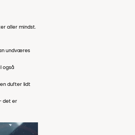
ter aller mindst.
 kan undværes
l også
n dufter lidt
– det er