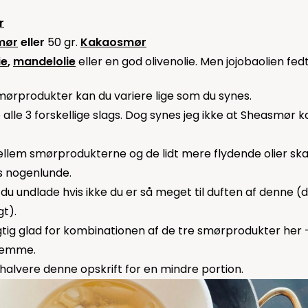
r
mør
eller
50 gr.
Kakaosmør
ie
,
mandelolie
eller en god olivenolie. Men jojobaolien fed
smørprodukter kan du variere lige som du synes.
 alle 3 forskellige slags. Dog synes jeg ikke at Sheasmør
llem smørprodukterne og de lidt mere flydende olier ska
s nogenlunde.
 undlade hvis ikke du er så meget til duften af denne (de
t).
igtig glad for kombinationen af de tre smørprodukter her 
hjemme.
halvere denne opskrift for en mindre portion.