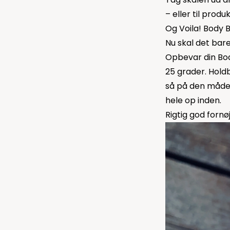
– eller til prod
Og Voila! Body 
Nu skal det bare
Opbevar din Bod
25 grader. Holdb
så på den måde 
hele op inden.
Rigtig god fornø