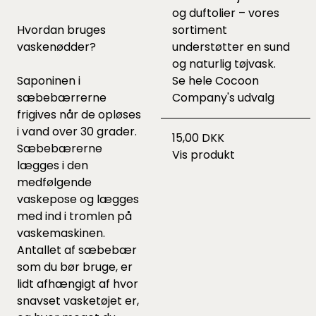
og duftolier – vores
Hvordan bruges
sortiment
vaskenødder?
understøtter en sund
og naturlig tøjvask.
Saponinen i
Se hele
Cocoon
sæbebærrerne
Company's udvalg
frigives når de opløses
i vand over 30 grader.
15,00 DKK
Sæbebærerne
Vis produkt
lægges i den
medfølgende
vaskepose og lægges
med ind i tromlen på
vaskemaskinen.
Antallet af sæbebær
som du bør bruge, er
lidt afhængigt af hvor
snavset vasketøjet er,