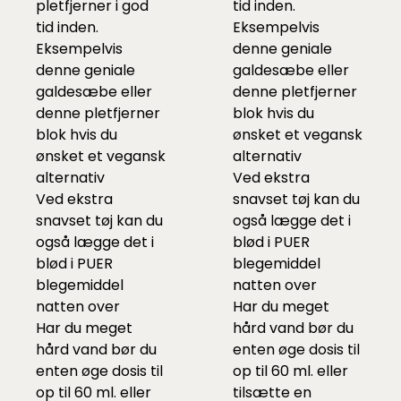
pletfjerner i god
tid inden.
tid inden.
Eksempelvis
Eksempelvis
denne
geniale
denne
geniale
galdesæbe eller
galdesæbe eller
denne
pletfjerner
denne
pletfjerner
blok
hvis du
blok
hvis du
ønsket et vegansk
ønsket et vegansk
alternativ
alternativ
Ved ekstra
Ved ekstra
snavset tøj kan du
snavset tøj kan du
også lægge det i
også lægge det i
blød i
PUER
blød i
PUER
blegemidde
l
blegemidde
l
natten over
natten over
Har du meget
Har du meget
hård vand bør du
hård vand bør du
enten øge dosis til
enten øge dosis til
op til 60 ml. eller
op til 60 ml. eller
tilsætte en