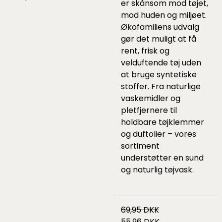
er skånsom mod tøjet,
mod huden og miljøet.
Økofamiliens udvalg
gør det muligt at få
rent, frisk og
velduftende tøj uden
at bruge syntetiske
stoffer. Fra naturlige
vaskemidler og
pletfjernere til
holdbare tøjklemmer
og duftolier – vores
sortiment
understøtter en sund
og naturlig tøjvask.
69,95 DKK
55,96 DKK