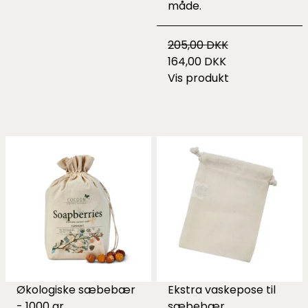
måde.
205,00 DKK
164,00 DKK
Vis produkt
Økologiske sæbebær
Ekstra vaskepose til
- 1000 gr.
sæbebær