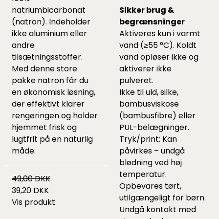
natriumbicarbonat
Sikker brug &
(natron). Indeholder
begrænsninger
ikke aluminium eller
Aktiveres kun i varmt
andre
vand (≥55 °C). Koldt
tilsætningsstoffer.
vand opløser ikke og
Med denne store
aktiverer ikke
pakke natron får du
pulveret.
en økonomisk løsning,
Ikke til uld, silke,
der effektivt klarer
bambusviskose
rengøringen og holder
(bambusfibre) eller
hjemmet frisk og
PUL-belægninger.
lugtfrit på en naturlig
Tryk/print: Kan
måde.
påvirkes – undgå
blødning ved høj
temperatur.
49,00 DKK
Opbevares tørt,
39,20 DKK
utilgængeligt for børn.
Vis produkt
Undgå kontakt med