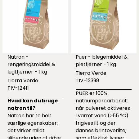
Natron -
Puer - blegemiddel &
rengøringsmiddel &
pletfjerner - 1 kg
lugtfjerner - 1 kg
Tierra Verde
Tierra Verde
TIV-12398
TIV-12411
PUER er 100%
Hvad kan du bruge
natriumpercarbonat:
natron til?
når pulveret aktiveres
Natron har to helt
i varmt vand (≥55 °C)
særlige egenskaber:
frigives ilt og der
det virker mildt
dannes brintoverilte,
slibende uden at ridse
som effektivt lysner,