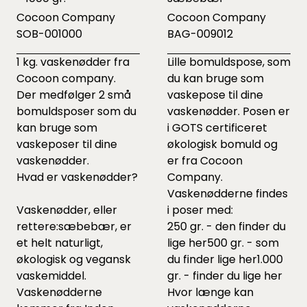
Cocoon Company
Cocoon Company
SOB-001000
BAG-009012
1 kg. vaskenødder fra
Lille bomuldspose, som
Cocoon company.
du kan bruge som
Der medfølger 2 små
vaskepose til dine
bomuldsposer som du
vaskenødder. Posen er
kan bruge som
i GOTS certificeret
vaskeposer til dine
økologisk bomuld og
vaskenødder.
er fra Cocoon
Hvad er vaskenødder?
Company.
Vaskenødderne findes
Vaskenødder, eller
i poser med:
rettere:sæbebær, er
250 gr. - den finder du
et helt naturligt,
lige
her
500 gr. - som
økologisk og vegansk
du finder lige
her
1.000
vaskemiddel.
gr. - finder du lige
her
Vaskenødderne
Hvor længe kan