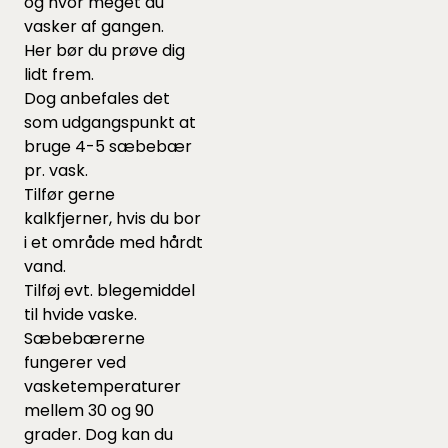
og hvor meget du
vasker af gangen.
Her bør du prøve dig
lidt frem.
Dog anbefales det
som udgangspunkt at
bruge 4-5 sæbebær
pr. vask.
Tilfør gerne
kalkfjerner
, hvis du bor
i et område med hårdt
vand.
Tilføj evt.
blegemiddel
til hvide vaske.
Sæbebærerne
fungerer ved
vasketemperaturer
mellem 30 og 90
grader. Dog kan du