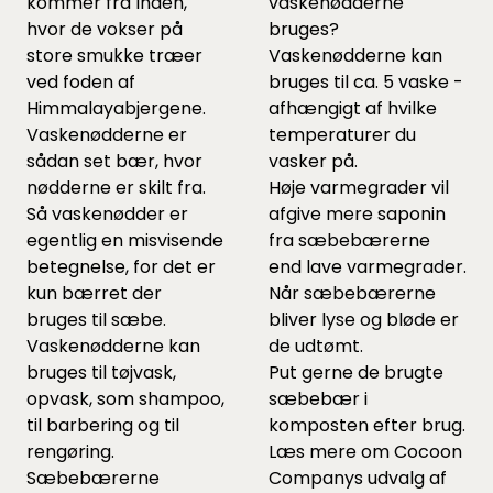
kommer fra Inden,
vaskenødderne
hvor de vokser på
bruges?
store smukke træer
Vaskenødderne kan
ved foden af
bruges til ca. 5 vaske -
Himmalayabjergene.
afhængigt af hvilke
Vaskenødderne er
temperaturer du
sådan set bær, hvor
vasker på.
nødderne er skilt fra.
Høje varmegrader vil
Så vaskenødder er
afgive mere saponin
egentlig en misvisende
fra sæbebærerne
betegnelse, for det er
end lave varmegrader.
kun bærret der
Når sæbebærerne
bruges til sæbe.
bliver lyse og bløde er
Vaskenødderne kan
de udtømt.
bruges til tøjvask,
Put gerne de brugte
opvask, som shampoo,
sæbebær i
til barbering og til
komposten efter brug.
rengøring.
Læs mere om
Cocoon
Sæbebærerne
Companys udvalg af