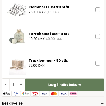
Klemmer i rustfrit stål
26,10 DKK
29,00 DKK
Tørrebolde i uld - 4 stk
119,20 DKK
149,00 DKK
Træklemmer - 50 stk.
55,00 DKK
-
+
Læg i indkøbskurv
Beskrivelse