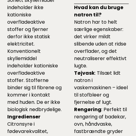
Sonett skyllemiddel
indeholder ikke
Hvad kan du bruge
kationiske
natron til?
overfladeaktive
Natron har to helt
stoffer og fjerner
særlige egenskaber:
derfor ikke statisk
det virker mildt
elektricitet.
slibende uden at ridse
Konventionelt
overflader, og det
skyllemiddel
neutraliserer effektivt
indeholder kationiske
lugte.
overfladeaktive
Tøjvask
: Tilsæt lidt
stoffer. Stofferne
natron i
binder sig til fibrene og
vaskemaskinen – ideel
kommer i kontakt
til stofbleer og
med huden. De er ikke
fjernelse af lugt.
biologisk nedbrydelige.
Rengøring
: Perfekt til
Ingredienser
rengøring af badekar,
Citronsyre i
ovn, håndvaske,
fødevarekvalitet,
fastbrændte gryder