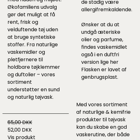
de stadig være
Økofamiliens udvalg
allergifremkaldende.
gør det muligt at få
rent, frisk og
Ønsker at du at
velduftende tøj uden
undgå æteriske
at bruge syntetiske
olier og parfume,
stoffer. Fra naturlige
findes vaskemidlet
vaskemidler og
også i en duftfri
pletfjernere til
version lige
her
holdbare tøjklemmer
Flasken er lavet af
og duftolier – vores
genbrugsplast.
sortiment
understøtter en sund
og naturlig tøjvask.
Med vores sortiment
af
naturlige & kemifrie
produkter til tøjvask
65,00 DKK
kan du skabe en god
52,00 DKK
vaskerutine, der både
Vis produkt