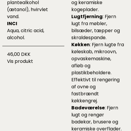
plantealkohol
og keramiske
(ætanol), hvirvlet
kogeplader.
vand.
Lugtfjerning
: Fjern
INCI
lugt fra møbler,
Aqua, citric acid,
bilsæder, tæpper og
alcohol.
skraldespande.
Køkken
: Fjern lugte fra
køleskab, mikroovn,
46,00 DKK
opvaskemaskine,
Vis produkt
afløb og
plastikbeholdere.
Effektivt til rengøring
af ovne og
fastbrændt
køkkengrej.
Badeværelse
: Fjern
lugt og rengør
badekar, brusere og
keramiske overflader.