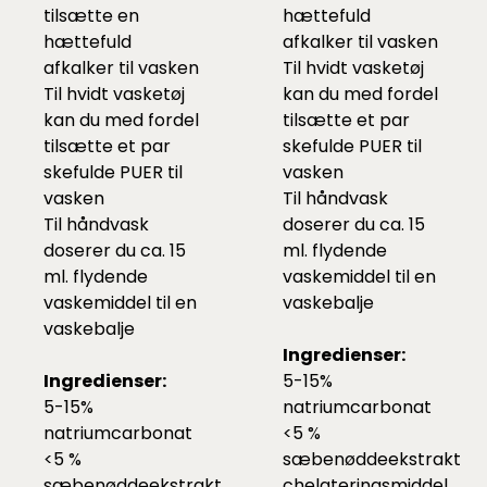
tilsætte en
hættefuld
hættefuld
afkalker
til vasken
afkalker
til vasken
Til hvidt vasketøj
Til hvidt vasketøj
kan du med fordel
kan du med fordel
tilsætte et par
tilsætte et par
skefulde
PUER
til
skefulde
PUER
til
vasken
vasken
Til håndvask
Til håndvask
doserer du ca. 15
doserer du ca. 15
ml. flydende
ml. flydende
vaskemiddel til en
vaskemiddel til en
vaskebalje
vaskebalje
Ingredienser:
Ingredienser:
5-15%
5-15%
natriumcarbonat
natriumcarbonat
<5 %
<5 %
sæbenøddeekstrakt
sæbenøddeekstrakt
chelateringsmiddel