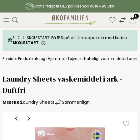
Gratis fragt til GLS pakkeshop over 499 DKK
0
3.. 2.. 1.. SKOLESTART! Få 15% på alt til madpakken med koden
SKOLESTART
Forside
Produktkatalog
Hjemmet
Tøjvask
Naturligt vaskemiddel
Laundry
Laundry Sheets vaskemiddel i ark -
Duftfri
Mærke:
Laundry Sheets
Sammenlign