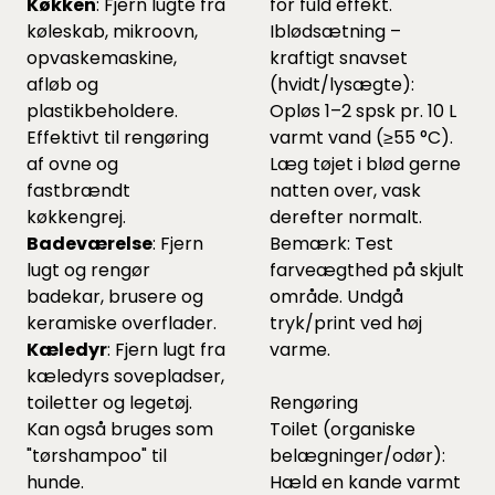
Køkken
: Fjern lugte fra
for fuld effekt.
køleskab, mikroovn,
Iblødsætning –
opvaskemaskine,
kraftigt snavset
afløb og
(hvidt/lysægte):
plastikbeholdere.
Opløs 1–2 spsk pr. 10 L
Effektivt til rengøring
varmt vand (≥55 °C).
af ovne og
Læg tøjet i blød gerne
fastbrændt
natten over, vask
køkkengrej.
derefter normalt.
Badeværelse
: Fjern
Bemærk: Test
lugt og rengør
farveægthed på skjult
badekar, brusere og
område. Undgå
keramiske overflader.
tryk/print ved høj
Kæledyr
: Fjern lugt fra
varme.
kæledyrs sovepladser,
toiletter og legetøj.
Rengøring
Kan også bruges som
Toilet (organiske
"tørshampoo" til
belægninger/odør):
hunde.
Hæld en kande varmt