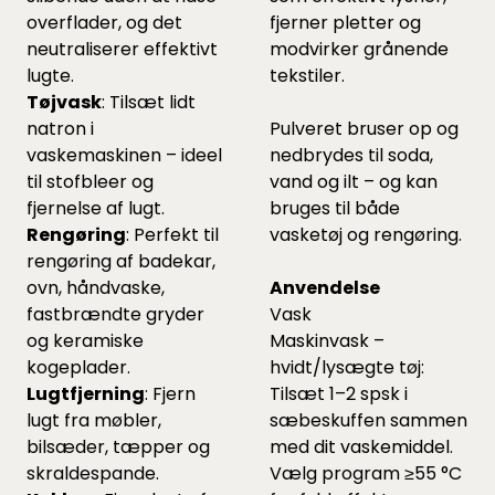
overflader, og det
fjerner pletter og
neutraliserer effektivt
modvirker grånende
lugte.
tekstiler.
Tøjvask
: Tilsæt lidt
natron i
Pulveret bruser op og
vaskemaskinen – ideel
nedbrydes til soda,
til stofbleer og
vand og ilt – og kan
fjernelse af lugt.
bruges til både
Rengøring
: Perfekt til
vasketøj og rengøring.
rengøring af badekar,
ovn, håndvaske,
Anvendelse
fastbrændte gryder
Vask
og keramiske
Maskinvask –
kogeplader.
hvidt/lysægte tøj:
Lugtfjerning
: Fjern
Tilsæt 1–2 spsk i
lugt fra møbler,
sæbeskuffen sammen
bilsæder, tæpper og
med dit vaskemiddel.
skraldespande.
Vælg program ≥55 °C