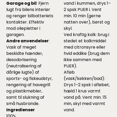
Garage og bil
: Fjern
vand i kummen, drys 1–
lugt fra bilens interiør
2 spsk PUER i. Vent
og rengør bilbatteriets
min. 10 min (gerne
kontakter. Effektiv
natten over), børst og
mod oliepletter i
skyl.
garagen.
Ved kraftig kalk: brug i
Andre anvendelser
:
stedet et kalkmiddel
Vask af meget
med citronsyre eller
beskidte hænder,
hvid eddike (brug dem
desodorisering
ikke sammen med
(neutralisering af
PUER).
dårlige lugte) af
Afløb
sports- og fiskeudstyr,
(vask/køkken/bad):
rengøring af havegrill
Drys 1–2 spsk i afløbet,
og plastikmøbler,
hæld 1 krus varmt
samt til slukning af
vand på. Vent min. 15
små husbrande.
min, skyl med varmt
Ingredienser
vand.
100%