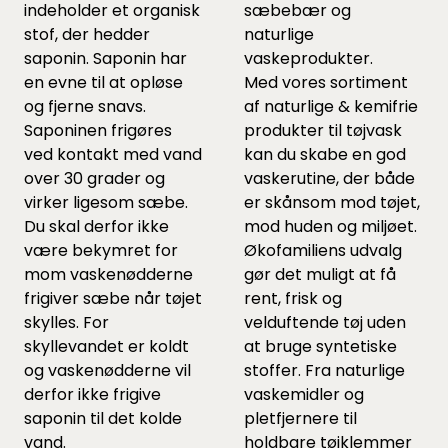
indeholder et organisk
sæbebær og
stof, der hedder
naturlige
saponin. Saponin har
vaskeprodukter.
en evne til at opløse
Med vores sortiment
og fjerne snavs.
af
naturlige & kemifrie
Saponinen frigøres
produkter til tøjvask
ved kontakt med vand
kan du skabe en god
over 30 grader og
vaskerutine, der både
virker ligesom sæbe.
er skånsom mod tøjet,
Du skal derfor ikke
mod huden og miljøet.
være bekymret for
Økofamiliens udvalg
mom vaskenødderne
gør det muligt at få
frigiver sæbe når tøjet
rent, frisk og
skylles. For
velduftende tøj uden
skyllevandet er koldt
at bruge syntetiske
og vaskenødderne vil
stoffer. Fra naturlige
derfor ikke frigive
vaskemidler og
saponin til det kolde
pletfjernere til
vand.
holdbare tøjklemmer