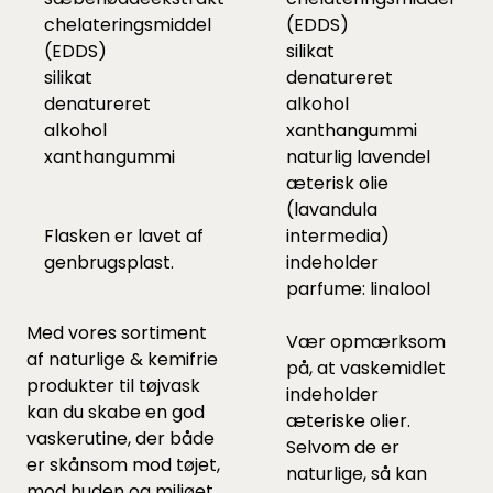
chelateringsmiddel
(EDDS)
(EDDS)
silikat
silikat
denatureret
denatureret
alkohol
alkohol
xanthangummi
xanthangummi
naturlig lavendel
æterisk olie
(lavandula
Flasken er lavet af
intermedia)
genbrugsplast.
indeholder
parfume: linalool
Med vores sortiment
Vær opmærksom
af
naturlige & kemifrie
på, at vaskemidlet
produkter til tøjvask
indeholder
kan du skabe en god
æteriske olier.
vaskerutine, der både
Selvom de er
er skånsom mod tøjet,
naturlige, så kan
mod huden og miljøet.