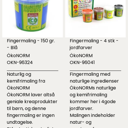
Fingermaling - 150 gr.
Fingermaling - 4 stk -
- Blå
jordfarver
ÖkoNORM
ÖkoNORM
OKN-96324
OKN-96041
Naturlig og
Fingermaling med
kemifrimaling fra
naturlige ingredienser
ÖkoNORM
ÖkoNORMs naturlige
ÖkoNORM laver altså
og kemifrimaling
geniale kreaprodukter
kommer her i 4gode
til børn, og denne
jordfarver.
fingermaling er ingen
Malingen indeholder
undtagelse.
natur- og