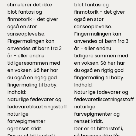
stimulerer det ikke
blot fantasi og
blot fantasi og
finmotorik - det giver
finmotorik - det giver
også en stor
også en stor
sanseoplevelse.
sanseoplevelse.
Fingermalingen kan
Fingermalingen kan
anvendes af børn fra 3
anvendes af børn fra 3
år - eller endnu
år - eller endnu
tidligere sammen med
tidligeresammen med
en voksen. Så her har
en voksen. Så her har
du også en rigtig god
du også en rigtig god
fingermaling til baby.
fingermaling til baby.
Indhold:
Indhold:
Naturlige fødevarer og
Naturlige fødevarer og
fødevaretilsætningsstoffe
fødevaretilsætningsstoffer,
naturlige
naturlige
farvepigmenter og
farvepigmenter
renset kridt.
ogrenset kridt.
Der er et bitterstof i,
Der er et bitterstof i,
så børnene ikke får