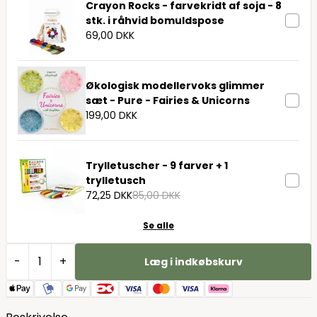
Crayon Rocks - farvekridt af soja - 8
stk. i råhvid bomuldspose
69,00 DKK
Økologisk modellervoks glimmer
sæt - Pure - Fairies & Unicorns
199,00 DKK
Trylletuscher - 9 farver + 1
trylletusch
72,25 DKK
85,00 DKK
Se alle
-
+
Læg i indkøbskurv