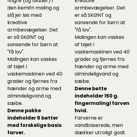
fingre (og fødder) i
kreative
den kemifri maling og
armbevægelser. Det
slå jer løs med
er så SKØNT og
kreative
sansende for børn at
armbevægelser. Det
"få lov".
er så SKØNT og
Malingen kan vaskes
sansende for børn at
af tøjet i
"få lov".
vaskemaskinen ved 40
Malingen kan vaskes
grader og fjernes fra
af tøjet i
hænder og arme med
vaskemaskinen ved 40
almindeligvand og
grader og fjernes fra
sæbe.
hænder og arme med
Denne bøtte
almindeligvand og
indeholder 150 g.
sæbe.
fingermalingi farven
Denne pakke
hvid.
indeholder 6 bøtter
Farverne er
med forskelige basis
vandbaserede, men
farver.
dækker utroligt godt.