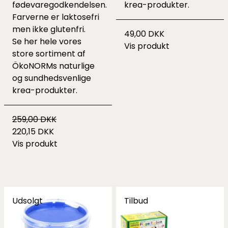
fødevaregodkendelsen.
krea-produkter
.
Farverne er laktosefri
men ikke glutenfri.
49,00 DKK
Se her hele vores
Vis produkt
store sortiment af
ÖkoNORMs naturlige
og sundhedsvenlige
krea-produkter
.
259,00 DKK
220,15 DKK
Vis produkt
Udsolgt
Tilbud