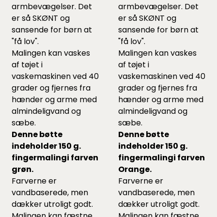
armbevægelser. Det
armbevægelser. Det
er så SKØNT og
er så SKØNT og
sansende for børn at
sansende for børn at
"få lov".
"få lov".
Malingen kan vaskes
Malingen kan vaskes
af tøjet i
af tøjet i
vaskemaskinen ved 40
vaskemaskinen ved 40
grader og fjernes fra
grader og fjernes fra
hænder og arme med
hænder og arme med
almindeligvand og
almindeligvand og
sæbe.
sæbe.
Denne bøtte
Denne bøtte
indeholder 150 g.
indeholder 150 g.
fingermalingi farven
fingermalingi farven
grøn.
Orange.
Farverne er
Farverne er
vandbaserede, men
vandbaserede, men
dækker utroligt godt.
dækker utroligt godt.
Malingen kan fæstne
Malingen kan fæstne