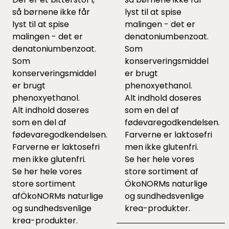
så børnene ikke får
lyst til at spise
lyst til at spise
malingen - det er
malingen - det er
denatoniumbenzoat.
denatoniumbenzoat.
Som
Som
konserveringsmiddel
konserveringsmiddel
er brugt
er brugt
phenoxyethanol.
phenoxyethanol.
Alt indhold doseres
Alt indhold doseres
som en del af
som en del af
fødevaregodkendelsen.
fødevaregodkendelsen.
Farverne er laktosefri
Farverne er laktosefri
men ikke glutenfri.
men ikke glutenfri.
Se her hele vores
Se her hele vores
store sortiment af
store sortiment
ÖkoNORMs naturlige
af
ÖkoNORMs naturlige
og sundhedsvenlige
og sundhedsvenlige
krea-produkter
.
krea-produkter
.