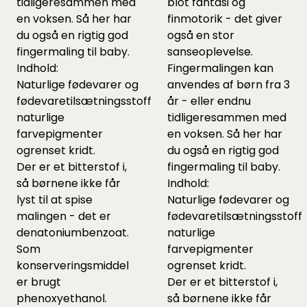
tidligeresammen med
blot fantasi og
en voksen. Så her har
finmotorik - det giver
du også en rigtig god
også en stor
fingermaling til baby.
sanseoplevelse.
Indhold:
Fingermalingen kan
Naturlige fødevarer og
anvendes af børn fra 3
fødevaretilsætningsstoffer,
år - eller endnu
naturlige
tidligeresammen med
farvepigmenter
en voksen. Så her har
ogrenset kridt.
du også en rigtig god
Der er et bitterstof i,
fingermaling til baby.
så børnene ikke får
Indhold:
lyst til at spise
Naturlige fødevarer og
malingen - det er
fødevaretilsætningsstoffe
denatoniumbenzoat.
naturlige
Som
farvepigmenter
konserveringsmiddel
ogrenset kridt.
er brugt
Der er et bitterstof i,
phenoxyethanol.
så børnene ikke får