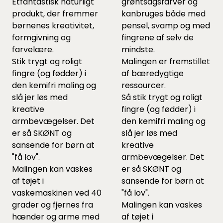
Etfantastisk naturligt
grøntsagsfarver og
produkt, der fremmer
kanbruges både med
børnenes kreativitet,
pensel, svamp og med
formgivning og
fingrene af selv de
farvelære.
mindste.
Stik trygt og roligt
Malingen er fremstillet
fingre (og fødder) i
af bæredygtige
den kemifri maling og
ressourcer.
slå jer løs med
Så stik trygt og roligt
kreative
fingre (og fødder) i
armbevægelser. Det
den kemifri maling og
er så SKØNT og
slå jer løs med
sansende for børn at
kreative
"få lov".
armbevægelser. Det
Malingen kan vaskes
er så SKØNT og
af tøjet i
sansende for børn at
vaskemaskinen ved 40
"få lov".
grader og fjernes fra
Malingen kan vaskes
hænder og arme med
af tøjet i