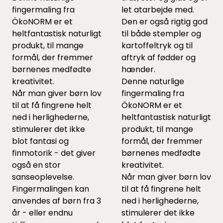
fingermaling fra
let atarbejde med.
ÖkoNORM er et
Den er også rigtig god
heltfantastisk naturligt
til både stempler og
produkt, til mange
kartoffeltryk og til
formål, der fremmer
aftryk af fødder og
børnenes medfødte
hænder.
kreativitet.
Denne naturlige
Når man giver børn lov
fingermaling fra
til at få fingrene helt
ÖkoNORM er et
ned i herlighederne,
heltfantastisk naturligt
stimulerer det ikke
produkt, til mange
blot fantasi og
formål, der fremmer
finmotorik - det giver
børnenes medfødte
også en stor
kreativitet.
sanseoplevelse.
Når man giver børn lov
Fingermalingen kan
til at få fingrene helt
anvendes af børn fra 3
ned i herlighederne,
år - eller endnu
stimulerer det ikke