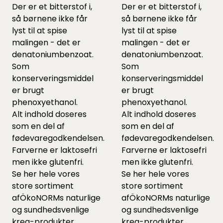
Der er et bitterstof i,
Der er et bitterstof i,
så børnene ikke får
så børnene ikke får
lyst til at spise
lyst til at spise
malingen - det er
malingen - det er
denatoniumbenzoat.
denatoniumbenzoat.
Som
Som
konserveringsmiddel
konserveringsmiddel
er brugt
er brugt
phenoxyethanol.
phenoxyethanol.
Alt indhold doseres
Alt indhold doseres
som en del af
som en del af
fødevaregodkendelsen.
fødevaregodkendelsen.
Farverne er laktosefri
Farverne er laktosefri
men ikke glutenfri.
men ikke glutenfri.
Se her hele vores
Se her hele vores
store sortiment
store sortiment
af
ÖkoNORMs naturlige
af
ÖkoNORMs naturlige
og sundhedsvenlige
og sundhedsvenlige
krea-produkter
.
krea-produkter
.