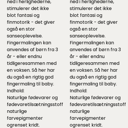
ned i herlighederne,
ned i herlighederne,
stimulerer det ikke
stimulerer det ikke
blot fantasi og
blot fantasi og
finmotorik - det giver
finmotorik - det giver
også en stor
også en stor
sanseoplevelse.
sanseoplevelse.
Fingermalingen kan
Fingermalingen kan
anvendes af børn fra 3
anvendes af børn fra 3
år - eller endnu
år - eller endnu
tidligeresammen med
tidligeresammen med
en voksen. Så her har
en voksen. Så her har
du også en rigtig god
du også en rigtig god
fingermaling til baby.
fingermaling til baby.
Indhold:
Indhold:
Naturlige fødevarer og
Naturlige fødevarer og
fødevaretilsætningsstoffer,
fødevaretilsætningsstoffe
naturlige
naturlige
farvepigmenter
farvepigmenter
ogrenset kridt.
ogrenset kridt.