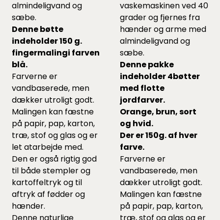
almindeligvand og
vaskemaskinen ved 40
sæbe.
grader og fjernes fra
Denne bøtte
hænder og arme med
indeholder 150 g.
almindeligvand og
fingermalingi farven
sæbe.
blå.
Denne pakke
Farverne er
indeholder 4bøtter
vandbaserede, men
med flotte
dækker utroligt godt.
jordfarver.
Malingen kan fæstne
Orange, brun, sort
på papir, pap, karton,
og hvid.
træ, stof og glas og er
Der er 150g. af hver
let atarbejde med.
farve.
Den er også rigtig god
Farverne er
til både stempler og
vandbaserede, men
kartoffeltryk og til
dækker utroligt godt.
aftryk af fødder og
Malingen kan fæstne
hænder.
på papir, pap, karton,
Denne naturlige
træ, stof og glas og er