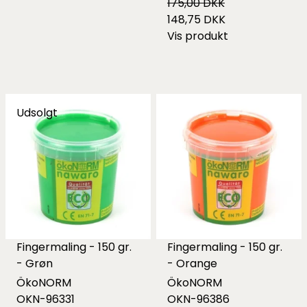
175,00 DKK
148,75 DKK
Vis produkt
Udsolgt
Fingermaling - 150 gr.
Fingermaling - 150 gr.
- Grøn
- Orange
ÖkoNORM
ÖkoNORM
OKN-96331
OKN-96386