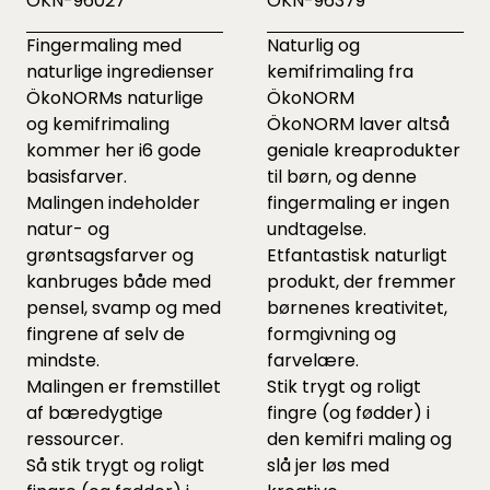
OKN-96027
OKN-96379
Fingermaling med
Naturlig og
naturlige ingredienser
kemifrimaling fra
ÖkoNORMs naturlige
ÖkoNORM
og kemifrimaling
ÖkoNORM laver altså
kommer her i6 gode
geniale kreaprodukter
basisfarver.
til børn, og denne
Malingen indeholder
fingermaling er ingen
natur- og
undtagelse.
grøntsagsfarver og
Etfantastisk naturligt
kanbruges både med
produkt, der fremmer
pensel, svamp og med
børnenes kreativitet,
fingrene af selv de
formgivning og
mindste.
farvelære.
Malingen er fremstillet
Stik trygt og roligt
af bæredygtige
fingre (og fødder) i
ressourcer.
den kemifri maling og
Så stik trygt og roligt
slå jer løs med