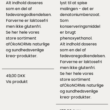
Alt indhold doseres
lyst til at spise
som en del af
malingen - det er
fødevaregodkendelsen.
denatoniumbenzoat.
Farverne er laktosefri
Som
men ikke glutenfri.
konserveringsmiddel
Se her hele vores
er brugt
store sortiment
phenoxyethanol.
af
ÖkoNORMs naturlige
Alt indhold doseres
og sundhedsvenlige
som en del af
krea-produkter
.
fødevaregodkendelsen.
Farverne er laktosefri
men ikke glutenfri.
Se her hele vores
49,00 DKK
store sortiment
Vis produkt
af
ÖkoNORMs naturlige
og sundhedsvenlige
krea-produkter
.