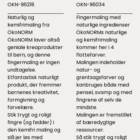
OKN-96218
OKN-96034
Naturlig og
Fingermaling med
kemifrimaling fra
naturlige ingredienser
ÖkoNORM
ÖkoNORMs naturlige
ÖkoNORM laver altså
og kemifrimaling
geniale kreaprodukter
kommer her i 4
til børn, og denne
flottefarver.
fingermaling er ingen
Malingen indeholder
undtagelse.
natur- og
Etfantastisk naturligt
grøntsagsfarver og
produkt, der fremmer
kanbruges både med
børnenes kreativitet,
pensel, svamp og med
formgivning og
fingrene af selv de
farvelære.
mindste.
Stik trygt og roligt
Malingen er fremstillet
fingre (og fødder) i
af bæredygtige
den kemifri maling og
ressourcer.
slå jer løs med
Så stik trygt og roligt