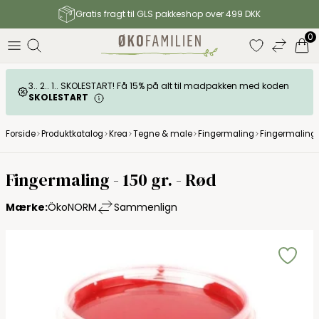
Gratis fragt til GLS pakkeshop over 499 DKK
0
3.. 2.. 1.. SKOLESTART! Få 15% på alt til madpakken med koden
SKOLESTART
Forside
Produktkatalog
Krea
Tegne & male
Fingermaling
Fingermaling -
Fingermaling - 150 gr. - Rød
Mærke:
ÖkoNORM
Sammenlign