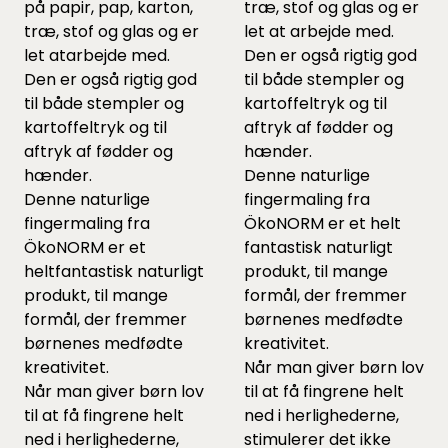
på papir, pap, karton,
træ, stof og glas og er
træ, stof og glas og er
let at arbejde med.
let atarbejde med.
Den er også rigtig god
Den er også rigtig god
til både stempler og
til både stempler og
kartoffeltryk og til
kartoffeltryk og til
aftryk af fødder og
aftryk af fødder og
hænder.
hænder.
Denne naturlige
Denne naturlige
fingermaling fra
fingermaling fra
ÖkoNORM er et helt
ÖkoNORM er et
fantastisk naturligt
heltfantastisk naturligt
produkt, til mange
produkt, til mange
formål, der fremmer
formål, der fremmer
børnenes medfødte
børnenes medfødte
kreativitet.
kreativitet.
Når man giver børn lov
Når man giver børn lov
til at få fingrene helt
til at få fingrene helt
ned i herlighederne,
ned i herlighederne,
stimulerer det ikke