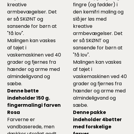
kreative
fingre (og fødder) i
armbevægelser. Det
den kemifri maling og
er så SKØNT og
slå jer løs med
sansende for børn at
kreative
"få lov".
armbevægelser. Det
Malingen kan vaskes
er så SKØNT og
af tøjet i
sansende for børn at
vaskemaskinen ved 40
"få lov".
grader og fjernes fra
Malingen kan vaskes
hænder og arme med
af tøjet i
almindeligvand og
vaskemaskinen ved 40
sæbe.
grader og fjernes fra
Denne bøtte
hænder og arme med
indeholder 150 g.
almindeligvand og
fingermalingi farven
sæbe.
Rosa
Denne pakke
Farverne er
indeholder 4bøtter
vandbaserede, men
med forskelige
dækker utroligt godt.
farver.