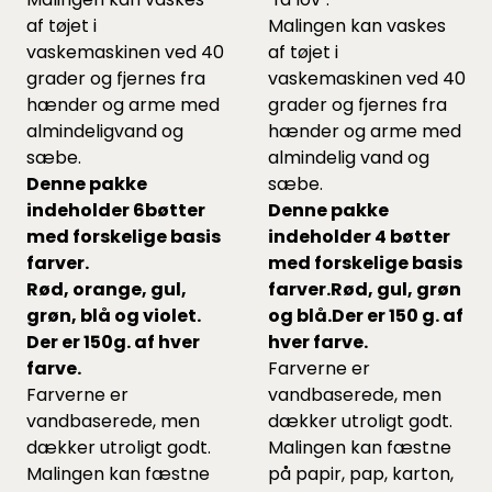
af tøjet i
Malingen kan vaskes
vaskemaskinen ved 40
af tøjet i
grader og fjernes fra
vaskemaskinen ved 40
hænder og arme med
grader og fjernes fra
almindeligvand og
hænder og arme med
sæbe.
almindelig vand og
Denne pakke
sæbe.
indeholder 6bøtter
Denne pakke
med forskelige basis
indeholder 4 bøtter
farver.
med forskelige basis
Rød, orange, gul,
farver.
Rød, gul, grøn
grøn, blå og violet.
og blå.
Der er 150 g. af
Der er 150g. af hver
hver farve.
farve.
Farverne er
Farverne er
vandbaserede, men
vandbaserede, men
dækker utroligt godt.
dækker utroligt godt.
Malingen kan fæstne
Malingen kan fæstne
på papir, pap, karton,