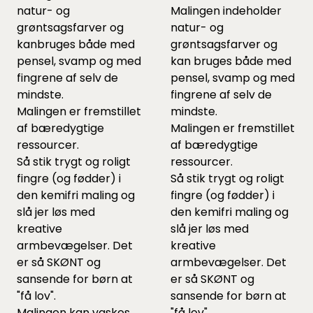
natur- og
Malingen indeholder
grøntsagsfarver og
natur- og
kanbruges både med
grøntsagsfarver og
pensel, svamp og med
kan bruges både med
fingrene af selv de
pensel, svamp og med
mindste.
fingrene af selv de
Malingen er fremstillet
mindste.
af bæredygtige
Malingen er fremstillet
ressourcer.
af bæredygtige
Så stik trygt og roligt
ressourcer.
fingre (og fødder) i
Så stik trygt og roligt
den kemifri maling og
fingre (og fødder) i
slå jer løs med
den kemifri maling og
kreative
slå jer løs med
armbevægelser. Det
kreative
er så SKØNT og
armbevægelser. Det
sansende for børn at
er så SKØNT og
"få lov".
sansende for børn at
Malingen kan vaskes
"få lov".