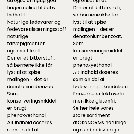
du også en rigtig god
ogrenset kridt.
fingermaling til baby.
Der er et bitterstof i,
Indhold:
så børnene ikke får
Naturlige fødevarer og
lyst til at spise
fødevaretilsætningsstoffer,
malingen - det er
naturlige
denatoniumbenzoat.
farvepigmenter
Som
ogrenset kridt.
konserveringsmiddel
Der er et bitterstof i,
er brugt
så børnene ikke får
phenoxyethanol.
lyst til at spise
Alt indhold doseres
malingen - det er
som en del af
denatoniumbenzoat.
fødevaregodkendelsen.
Som
Farverne er laktosefri
konserveringsmiddel
men ikke glutenfri.
er brugt
Se her hele vores
phenoxyethanol.
store sortiment
Alt indhold doseres
af
ÖkoNORMs naturlige
som en del af
og sundhedsvenlige