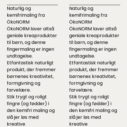
Naturlig og
Naturlig og
kemifrimaling fra
kemifrimaling fra
ÖkoNORM
ÖkoNORM
ÖkoNORM laver altså
ÖkoNORM laver altså
geniale kreaprodukter
geniale kreaprodukter
til børn, og denne
til børn, og denne
fingermaling er ingen
fingermaling er ingen
undtagelse.
undtagelse.
Etfantastisk naturligt
Etfantastisk naturligt
produkt, der fremmer
produkt, der fremmer
børnenes kreativitet,
børnenes kreativitet,
formgivning og
formgivning og
farvelære.
farvelære.
Stik trygt og roligt
Stik trygt og roligt
fingre (og fødder) i
fingre (og fødder) i
den kemifri maling og
den kemifri maling og
slå jer løs med
slå jer løs med
kreative
kreative