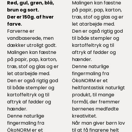
Rød, gul, grøn, blå,
Malingen kan fæstne
brun og sort.
på papir, pap, karton,
Der er 150g. af hver
træ, stof og glas og er
farve.
let atarbejde med.
Farverne er
Den er også rigtig god
vandbaserede, men
til både stempler og
dækker utroligt godt.
kartoffeltryk og til
Malingen kan fæstne
aftryk af fødder og
på papir, pap, karton,
hænder.
træ, stof og glas og er
Denne naturlige
let atarbejde med.
fingermaling fra
Den er også rigtig god
ÖkoNORM er et
til både stempler og
heltfantastisk naturligt
kartoffeltryk og til
produkt, til mange
aftryk af fødder og
formål, der fremmer
hænder.
børnenes medfødte
Denne naturlige
kreativitet.
fingermaling fra
Når man giver børn lov
ÖkoNORM er et
til at få fingrene helt