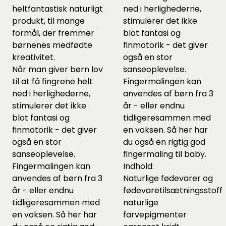
heltfantastisk naturligt
ned i herlighederne,
produkt, til mange
stimulerer det ikke
formål, der fremmer
blot fantasi og
børnenes medfødte
finmotorik - det giver
kreativitet.
også en stor
Når man giver børn lov
sanseoplevelse.
til at få fingrene helt
Fingermalingen kan
ned i herlighederne,
anvendes af børn fra 3
stimulerer det ikke
år - eller endnu
blot fantasi og
tidligeresammen med
finmotorik - det giver
en voksen. Så her har
også en stor
du også en rigtig god
sanseoplevelse.
fingermaling til baby.
Fingermalingen kan
Indhold:
anvendes af børn fra 3
Naturlige fødevarer og
år - eller endnu
fødevaretilsætningsstoffe
tidligeresammen med
naturlige
en voksen. Så her har
farvepigmenter