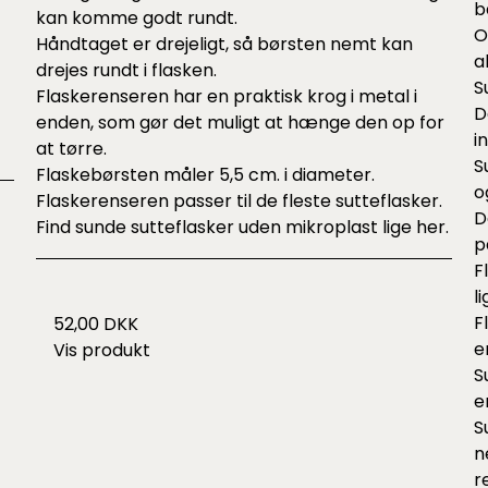
b
kan komme godt rundt.
O
Håndtaget er drejeligt, så børsten nemt kan
a
drejes rundt i flasken.
S
Flaskerenseren har en praktisk krog i metal i
D
enden, som gør det muligt at hænge den op for
i
at tørre.
S
Flaskebørsten måler 5,5 cm. i diameter.
o
Flaskerenseren passer til de fleste sutteflasker.
D
Find
sunde sutteflasker
uden mikroplast lige
her.
p
F
l
F
52,00 DKK
e
Vis produkt
S
e
S
n
r