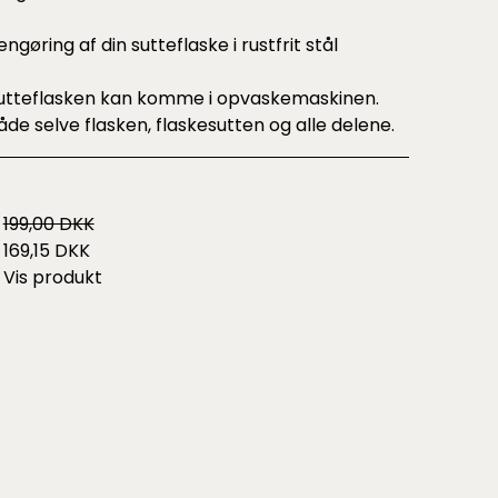
engøring af din sutteflaske i rustfrit stål
utteflasken kan komme i opvaskemaskinen.
åde selve flasken, flaskesutten og alle delene.
199,00 DKK
169,15 DKK
Vis produkt