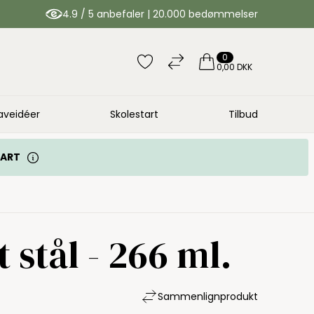
4.9 / 5 anbefaler | 20.000 bedømmelser
0
0,00 DKK
aveidéer
Skolestart
Tilbud
TART
 stål - 266 ml.
Sammenlign
produkt