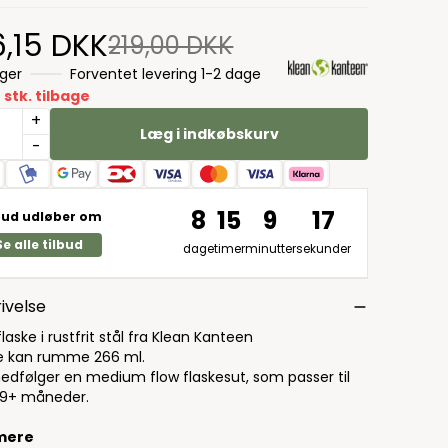
6,15 DKK
219,00 DKK
ager
Forventet levering 1-2 dage
 stk. tilbage
+
Læg i indkøbskurv
-
8
15
9
16
bud udløber om
Se alle tilbud
dage
timer
minutter
sekunder
ivelse
laske i rustfrit stål fra Klean Kanteen
 kan rumme 266 ml.
edfølger en medium flow flaskesut, som passer til
-9+ måneder.
mere