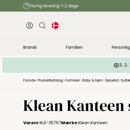
Hurtig levering: 1-2 dage
Brands
Familien
Personlig
3.. 2
Forside
Produktkatalog
Familien
Baby & børn
Spisetid
Sutte
Klean Kanteen su
Varenr:
KLK-35767
Mærke:
Klean Kanteen