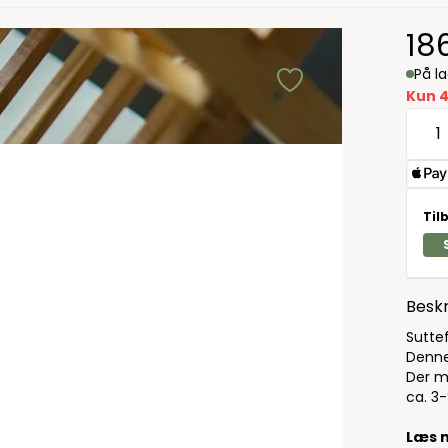
18
På l
Kun 4
Til
Beskr
Suttef
Denne
Der m
ca. 3
Læs 