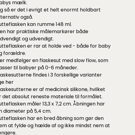
abys mælk.
g så er det i øvrigt et helt enormt holdbart
lternativ også.
utteflasken kan rumme 148 ml.
en har praktiske målemarkører både
ndvendigt og udvendigt.
utteflasken er rar at holde ved - både for baby
g forældre.
er medfølger en flaskesut med slow flow, som
asser til babyer på 0-6 måneder.
laskesutterne findes i 3 forskellige varianter
ige
her
laskesutterne er af medicinsk silikone, hvilket
r det absolut reneste materiale til formålet.
utteflasken måler 13,3 x 7,2 cm. Åbningen har
n diameter på 5,4 cm.
utteflasken har en bred åbning som gør den
em at fylde og hælde af og ikke mindst nem at
engøre.