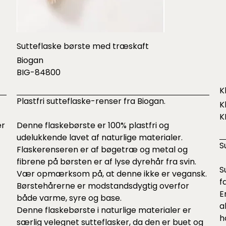
Sutteflaske børste med træskaft
Biogan
BIG-84800
K
Plastfri sutteflaske-renser fra Biogan.
K
K
er
Denne flaskebørste er 100% plastfri og
udelukkende lavet af naturlige materialer.
S
Flaskerenseren er af bøgetræ og metal og
fibrene på børsten er af lyse dyrehår fra svin.
S
Vær opmærksom på, at denne ikke er vegansk.
f
Børstehårerne er modstandsdygtig overfor
E
både varme, syre og base.
a
Denne flaskebørste i naturlige materialer er
h
særlig velegnet sutteflasker, da den er buet og