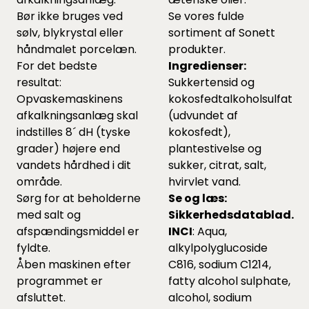
Bør ikke bruges ved
Se vores fulde
sølv, blykrystal eller
sortiment af Sonett
håndmalet porcelæn.
produkter.
For det bedste
Ingredienser:
resultat:
Sukkertensid og
Opvaskemaskinens
kokosfedtalkoholsulfat
afkalkningsanlæg skal
(udvundet af
indstilles 8´ dH (tyske
kokosfedt),
grader) højere end
plantestivelse og
vandets hårdhed i dit
sukker, citrat, salt,
område.
hvirvlet vand.
Sørg for at beholderne
Se og læs:
med salt og
Sikkerhedsdatablad.
afspændingsmiddel er
INCI
: Aqua,
fyldte.
alkylpolyglucoside
Åben maskinen efter
C816, sodium C1214,
programmet er
fatty alcohol sulphate,
afsluttet.
alcohol, sodium