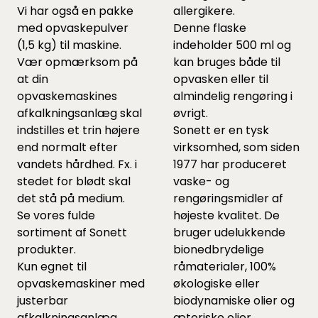
Vi har også en pakke
allergikere.
med opvaskepulver
Denne flaske
(1,5 kg) til maskine.
indeholder 500 ml og
Vær opmærksom på
kan bruges både til
at din
opvasken eller til
opvaskemaskines
almindelig rengøring i
afkalkningsanlæg skal
øvrigt.
indstilles et trin højere
Sonett er en tysk
end normalt efter
virksomhed, som siden
vandets hårdhed. Fx. i
1977 har produceret
stedet for blødt skal
vaske- og
det stå på medium.
rengøringsmidler af
Se vores fulde
højeste kvalitet. De
sortiment af Sonett
bruger udelukkende
produkter.
bionedbrydelige
Kun egnet til
råmaterialer, 100%
opvaskemaskiner med
økologiske eller
justerbar
biodynamiske olier og
afkalkningsanlæg.
æteriske olier.