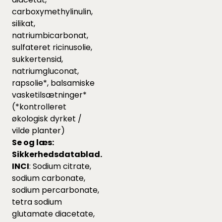
carboxymethylinulin,
silikat,
natriumbicarbonat,
sulfateret ricinusolie,
sukkertensid,
natriumgluconat,
rapsolie*, balsamiske
vasketilsætninger*
(*kontrolleret
økologisk dyrket /
vilde planter)
Se og læs:
Sikkerhedsdatablad.
INCI
: Sodium citrate,
sodium carbonate,
sodium percarbonate,
tetra sodium
glutamate diacetate,