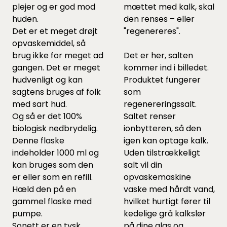
plejer og er god mod
mættet med kalk, skal
huden.
den renses – eller
Det er et meget drøjt
"regenereres".
opvaskemiddel, så
brug ikke for meget ad
Det er her, salten
gangen. Det er meget
kommer ind i billedet.
hudvenligt og kan
Produktet fungerer
sagtens bruges af folk
som
med sart hud.
regenereringssalt.
Og så er det 100%
Saltet renser
biologisk nedbrydelig.
ionbytteren, så den
Denne flaske
igen kan optage kalk.
indeholder 1000 ml og
Uden tilstrækkeligt
kan bruges som den
salt vil din
er eller som en refill.
opvaskemaskine
Hæld den på en
vaske med hårdt vand,
gammel flaske med
hvilket hurtigt fører til
pumpe.
kedelige grå kalkslør
Sonett er en tysk
på dine glas og