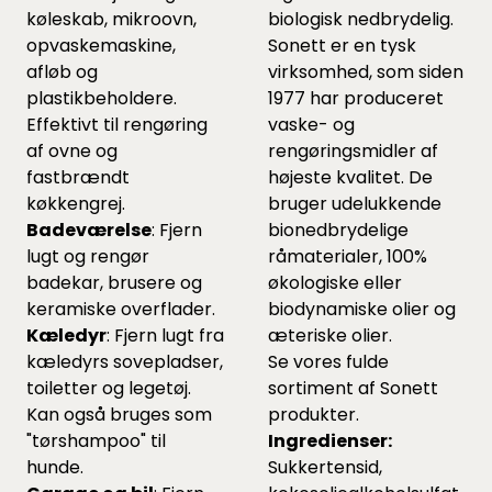
køleskab, mikroovn,
biologisk nedbrydelig.
opvaskemaskine,
Sonett er en tysk
afløb og
virksomhed, som siden
plastikbeholdere.
1977 har produceret
Effektivt til rengøring
vaske- og
af ovne og
rengøringsmidler af
fastbrændt
højeste kvalitet. De
køkkengrej.
bruger udelukkende
Badeværelse
: Fjern
bionedbrydelige
lugt og rengør
råmaterialer, 100%
badekar, brusere og
økologiske eller
keramiske overflader.
biodynamiske olier og
Kæledyr
: Fjern lugt fra
æteriske olier.
kæledyrs sovepladser,
Se vores fulde
toiletter og legetøj.
sortiment af Sonett
Kan også bruges som
produkter.
"tørshampoo" til
Ingredienser:
hunde.
Sukkertensid,