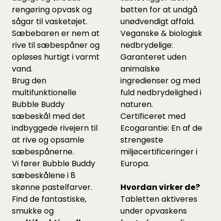
rengøring opvask og
bøtten for at undgå
sågar til vasketøjet.
unødvendigt affald.
Sæbebaren er nem at
Veganske & biologisk
rive til sæbespåner og
nedbrydelige:
opløses hurtigt i varmt
Garanteret uden
vand.
animalske
Brug den
ingredienser og med
multifunktionelle
fuld nedbrydelighed i
Bubble Buddy
naturen.
sæbeskål med det
Certificeret med
indbyggede rivejern til
Ecogarantie: En af de
at rive og opsamle
strengeste
sæbespånerne.
miljøcertificeringer i
Vi fører Bubble Buddy
Europa.
sæbeskålene i 8
skønne pastelfarver.
Hvordan virker de?
Find de fantastiske,
Tabletten aktiveres
smukke og
under opvaskens