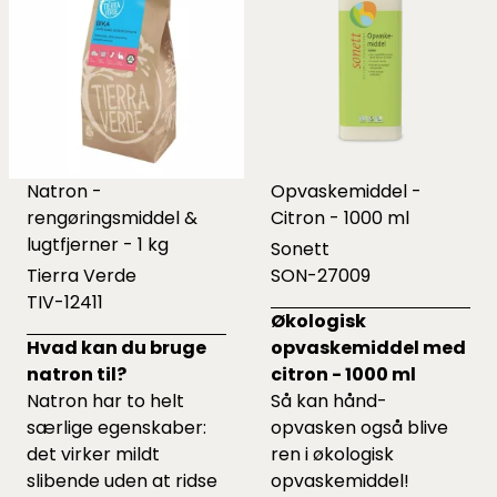
Natron -
Opvaskemiddel -
rengøringsmiddel &
Citron - 1000 ml
lugtfjerner - 1 kg
Sonett
Tierra Verde
SON-27009
TIV-12411
Økologisk
Hvad kan du bruge
opvaskemiddel med
natron til?
citron - 1000 ml
Natron har to helt
Så kan hånd-
særlige egenskaber:
opvasken også blive
det virker mildt
ren i økologisk
slibende uden at ridse
opvaskemiddel!