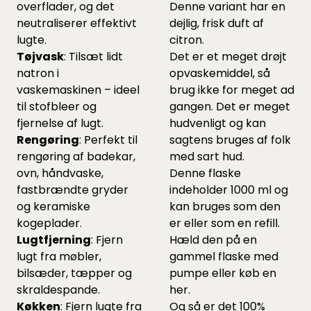
overflader, og det
Denne variant har en
neutraliserer effektivt
dejlig, frisk duft af
lugte.
citron.
Tøjvask
: Tilsæt lidt
Det er et meget drøjt
natron i
opvaskemiddel, så
vaskemaskinen – ideel
brug ikke for meget ad
til stofbleer og
gangen. Det er meget
fjernelse af lugt.
hudvenligt og kan
Rengøring
: Perfekt til
sagtens bruges af folk
rengøring af badekar,
med sart hud.
ovn, håndvaske,
Denne flaske
fastbrændte gryder
indeholder 1000 ml og
og keramiske
kan bruges som den
kogeplader.
er eller som en refill.
Lugtfjerning
: Fjern
Hæld den på en
lugt fra møbler,
gammel flaske med
bilsæder, tæpper og
pumpe eller køb en
skraldespande.
her.
Køkken
: Fjern lugte fra
Og så er det 100%