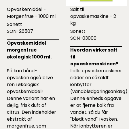
Opvaskemiddel -
Salt til
Morgenfrue - 1000 ml
opvaskemaskine - 2
kg
Sonett
SON-26507
Sonett
SON-03000
Opvaskemiddel
morgenfrue
Hvordan virker salt
økologisk 1000 ml.
til
opvaskemaskinen?
Så kan hånd-
I alle opvaskemaskiner
opvasken også blive
sidder en såkaldt
ren i økologisk
ionbytter
opvaskemiddel!
(vandblødgøringsanlæg).
Denne variant har en
Denne enheds opgave
dejlig, frisk duft af
er at fjerne kalk fra
citrus. Den indeholder
vandet, så du får
ekstrakt af
"blødt vand" i vasken.
morgenfrue, som
Når ionbytteren er