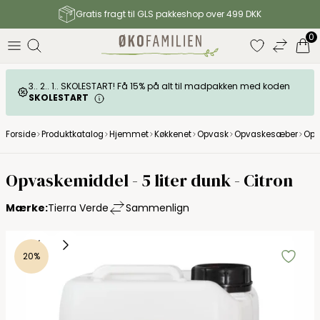
Gratis fragt til GLS pakkeshop over 499 DKK
0
3.. 2.. 1.. SKOLESTART! Få 15% på alt til madpakken med koden
SKOLESTART
Forside
Produktkatalog
Hjemmet
Køkkenet
Opvask
Opvaskesæber
Opv
Tierra Verde
Opvaskemiddel - 5 liter dunk - Citron
Mærke:
Tierra Verde
Sammenlign
20%