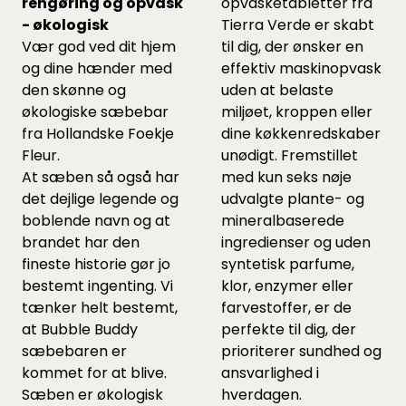
rengøring og opvask
opvasketabletter fra
- økologisk
Tierra Verde er skabt
Vær god ved dit hjem
til dig, der ønsker en
og dine hænder med
effektiv maskinopvask
den skønne og
uden at belaste
økologiske sæbebar
miljøet, kroppen eller
fra Hollandske Foekje
dine køkkenredskaber
Fleur.
unødigt. Fremstillet
At sæben så også har
med kun seks nøje
det dejlige legende og
udvalgte plante- og
boblende navn og at
mineralbaserede
brandet har den
ingredienser og uden
fineste historie gør jo
syntetisk parfume,
bestemt ingenting. Vi
klor, enzymer eller
tænker helt bestemt,
farvestoffer, er de
at Bubble Buddy
perfekte til dig, der
sæbebaren er
prioriterer sundhed og
kommet for at blive.
ansvarlighed i
Sæben er økologisk
hverdagen.