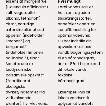
essens af morgenfrue
Hvis muligt
(Calendula officinalis*)
Fordi Sonett salt er
salt, vegetabilsk
helt rent og uden
alkohol, (ethanol*),
tilsætningsstoffer,
citrat, naturlige
anbefaler Sonett en
æteriske olier af sød
specifik indstilling for
appelsin (indeholder
optimal ydeevne:
limonen*) og
Du bør indstille din
bergamot*
opvaskemaskines
(indeholder limonen
vandblødgøringssystem
og linalool*), tilsat
til en hårdhedsgrad,
Sonetts unikke
der er 8°dH højere end
biodynamiske
dit lokale vands
balsamiske opskrift*
faktiske
(*certificeret
hårdhedsgrad.
økologiske
dyrket/indsamlet fra
Eksempel: Hvis dit
vildtvoksende
lokale vandværk
planter), hvirvlet vand.
oplyser, at vandets