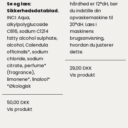
Se og læs:
hårdhed er 12°dH, bør
Sikkerhedsdatablad.
du indstille din
INCI: Aqua,
opvaskemaskine til
alkylpolyglucoside
20°dH. Læs i
C816, sodium C1214
maskinens
fatty alcohol sulphate,
brugsanvisning,
alcohol, Calendula
hvordan du justerer
officinalis*, sodium
dette.
chloride, sodium
citrate, perfume*
29,00 DKK
(fragrance),
Vis produkt
limonene*, linalool*
*Økologisk
50,00 DKK
Vis produkt