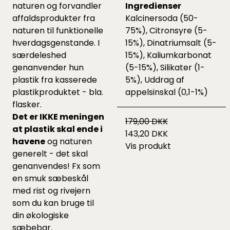
naturen og forvandler
Ingredienser
affaldsprodukter fra
Kalcinersoda (50-
naturen til funktionelle
75%), Citronsyre (5-
hverdagsgenstande. I
15%), Dinatriumsalt (5-
særdeleshed
15%), Kaliumkarbonat
genanvender hun
(5-15%), Silikater (1-
plastik fra kasserede
5%), Uddrag af
plastikproduktet - bla.
appelsinskal (0,1-1%)
flasker.
Det er IKKE meningen
179,00 DKK
at plastik skal ende i
143,20 DKK
havene
og naturen
Vis produkt
generelt - det skal
genanvendes! Fx som
en smuk sæbeskål
med rist og rivejern
som du kan bruge til
din økologiske
sæbebar.