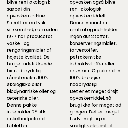
blive ren i økologisk
opvasken også blive
sæbe i din
ren i økologisk
opvaskemaskine.
opvaskemiddel!
Sonett er en tysk
Denne variant er
virksomhed, som siden
neutral og indeholder
1977 har produceret
ingen duftstoffer,
vaske- og
konserveringsmidler,
rengøringsmidler af
farvestoffer,
højeste kvalitet. De
petrokemiske
bruger udelukkende
indholdsstoffer eller
bionedbrydelige
enzymer. Og så er den
råmaterialer, 100%
100% biologisk
økologiske eller
nedbrydelig.
biodynamiske olier og
Det er et meget drøjt
æteriske olier.
opvaskemiddel, så
Denne pakke
brug ikke for meget ad
indeholder 25 stk.
gangen. Det er meget
enkeltindpakkede
hudvenligt og er
tabletter.
særligt velegnet til