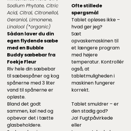
Sodium Phytate, Citric
Ofte stillede
Acid, Citral, Citronellol,
spørgsmål
Geraniol, Limonene,
Tablet opløses ikke –
Linalool (*organic)
hvad gør jeg?
Sådan laver du din
Sæt
egen flydende sæbe
opvaskemaskinen til
med en Bubble
et længere program
Buddy sæbebar fra
med højere
Foekje Fleur
temperatur. Kontrollér
Riv hele din sæbebar
også, at
til sæbespåner og kog
tabletmuligheden i
spånerne med 3 liter
maskinen fungerer
vand til spånerne er
korrekt.
opløste.
Bland det godt
Tablet smuldrer – er
sammen, køl ned og
den stadig god?
opbevar det i tætte
Ja! Fugtpåvirkede
glasbeholdere.
eller