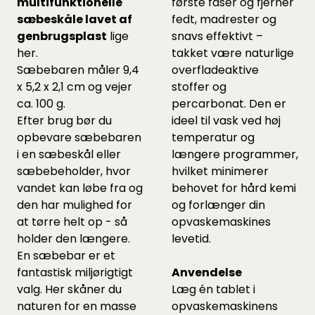
multifunktionelle
første faser og fjerner
sæbeskåle lavet af
fedt, madrester og
genbrugsplast
lige
snavs effektivt –
her.
takket være naturlige
Sæbebaren måler 9,4
overfladeaktive
x 5,2 x 2,1 cm og vejer
stoffer og
ca. 100 g.
percarbonat. Den er
Efter brug bør du
ideel til vask ved høj
opbevare sæbebaren
temperatur og
i en sæbeskål eller
længere programmer,
sæbebeholder, hvor
hvilket minimerer
vandet kan løbe fra og
behovet for hård kemi
den har mulighed for
og forlænger din
at tørre helt op - så
opvaskemaskines
holder den længere.
levetid.
En sæbebar er et
fantastisk miljørigtigt
Anvendelse
valg. Her skåner du
Læg én tablet i
naturen for en masse
opvaskemaskinens