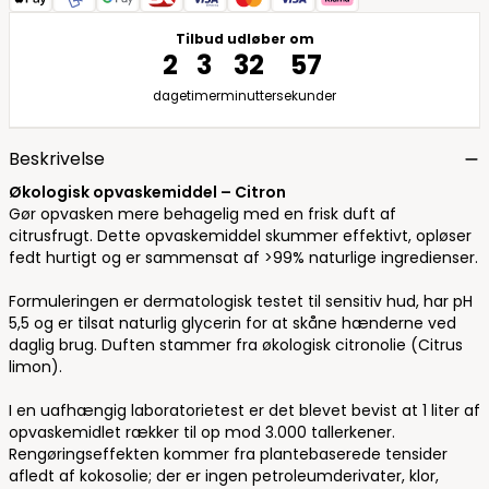
Tilbud udløber om
2
3
32
56
dage
timer
minutter
sekunder
Beskrivelse
Økologisk opvaskemiddel – Citron
Gør opvasken mere behagelig med en frisk duft af
citrusfrugt. Dette opvaskemiddel skummer effektivt, opløser
fedt hurtigt og er sammensat af >99% naturlige ingredienser.
Formuleringen er dermatologisk testet til sensitiv hud, har pH
5,5 og er tilsat naturlig glycerin for at skåne hænderne ved
daglig brug. Duften stammer fra økologisk citronolie (Citrus
limon).
I en uafhængig laboratorietest er det blevet bevist at 1 liter af
opvaskemidlet rækker til op mod 3.000 tallerkener.
Rengøringseffekten kommer fra plantebaserede tensider
afledt af kokosolie; der er ingen petroleumderivater, klor,