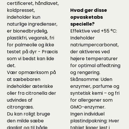
certificeret, håndlavet,
koldpresset,
Hvad gør disse
indeholder kun
opvasketabs
naturlige ingredienser,
specielle?
er bionedbrydelig,
Effektive ved +55 °C:
plastikfri, vegansk, fri
Indeholder
for palmeolie og ikke
natriumpercarbonat,
testet på dyr - Præcis
der aktiveres ved
som vi bedst kan lide
højere temperaturer
det.
for optimal affedtning
Vær opmærksom på
og rengøring.
at sæbebaren
Skånsomme: Uden
indeholder æteriske
enzymer, parfume og
olier fra citronella der
syntetisk kemi – og fri
udvindes af
for allergener som
citrongræs.
GMO-enzymer.
Du kan roligt bruge
Ingen individuel
den milde sæbe
plastindpakning: Hver
dagligt og til både
tablet ligger løst i