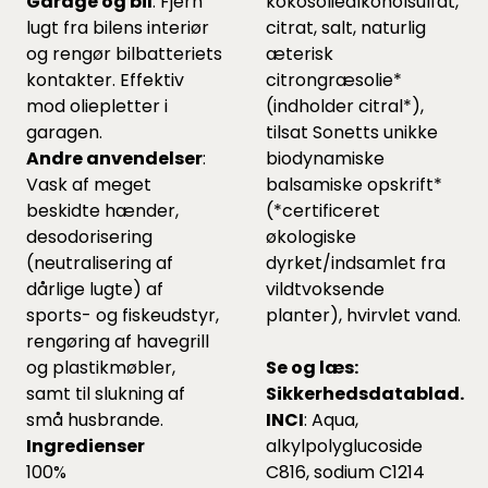
Garage og bil
: Fjern
kokosoliealkoholsulfat,
lugt fra bilens interiør
citrat, salt, naturlig
og rengør bilbatteriets
æterisk
kontakter. Effektiv
citrongræsolie*
mod oliepletter i
(indholder citral*),
garagen.
tilsat Sonetts unikke
Andre anvendelser
:
biodynamiske
Vask af meget
balsamiske opskrift*
beskidte hænder,
(*certificeret
desodorisering
økologiske
(neutralisering af
dyrket/indsamlet fra
dårlige lugte) af
vildtvoksende
sports- og fiskeudstyr,
planter), hvirvlet vand.
rengøring af havegrill
og plastikmøbler,
Se og læs:
samt til slukning af
Sikkerhedsdatablad.
små husbrande.
INCI
: Aqua,
Ingredienser
alkylpolyglucoside
100%
C816, sodium C1214