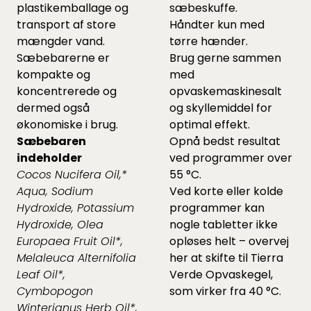
plastikemballage og
sæbeskuffe.
transport af store
Håndter kun med
mængder vand.
tørre hænder.
Sæbebarerne er
Brug gerne sammen
kompakte og
med
koncentrerede og
opvaskemaskinesalt
dermed også
og skyllemiddel for
økonomiske i brug.
optimal effekt.
Sæbebaren
Opnå bedst resultat
indeholder
ved programmer over
Cocos Nucifera Oil,*
55 °C.
Aqua, Sodium
Ved korte eller kolde
Hydroxide, Potassium
programmer kan
Hydroxide, Olea
nogle tabletter ikke
Europaea Fruit Oil*,
opløses helt – overvej
Melaleuca Alternifolia
her at skifte til Tierra
Leaf Oil*,
Verde Opvaskegel,
Cymbopogon
som virker fra 40 °C.
Winterianus Herb Oil*,