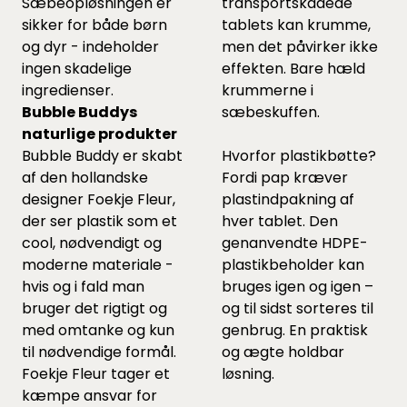
Sæbeopløsningen er
transportskadede
sikker for både børn
tablets kan krumme,
og dyr - indeholder
men det påvirker ikke
ingen skadelige
effekten. Bare hæld
ingredienser.
krummerne i
Bubble Buddys
sæbeskuffen.
naturlige produkter
Bubble Buddy er skabt
Hvorfor plastikbøtte?
af den hollandske
Fordi pap kræver
designer Foekje Fleur,
plastindpakning af
der ser plastik som et
hver tablet. Den
cool, nødvendigt og
genanvendte HDPE-
moderne materiale -
plastikbeholder kan
hvis og i fald man
bruges igen og igen –
bruger det rigtigt og
og til sidst sorteres til
med omtanke og kun
genbrug. En praktisk
til nødvendige formål.
og ægte holdbar
Foekje Fleur tager et
løsning.
kæmpe ansvar for