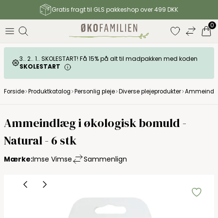
Gratis fragt til GLS pakkeshop over 499 DKK
0
3.. 2.. 1.. SKOLESTART! Få 15% på alt til madpakken med koden
SKOLESTART
Forside
Produktkatalog
Personlig pleje
Diverse plejeprodukter
Ammeindl
Ammeindlæg i økologisk bomuld -
Natural - 6 stk
Mærke:
Imse Vimse
Sammenlign