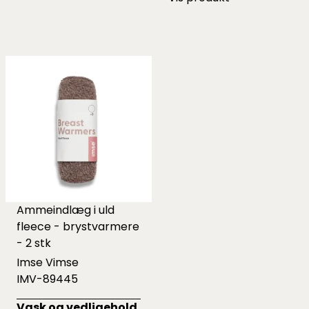
Ammeindlæg i uld
fleece - brystvarmere
- 2 stk
Imse Vimse
IMV-89445
Vask og vedligehold