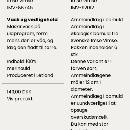
Imse Vimse
Imse Vimse
IMV-88745
IMV-92012
Vask og vedligehold
Ammeindlæg i bomuld
Maskinvask på
Ammeindlæg i
uldprogram, form
økologisk bomuld fra
mens den er våd, og
Svenske Imse Vimse.
læg den fladt til tørre.
Pakken indeholder 6
stk.
Indhold: 100%
Denne variant er i
merinould
farven sort.
Produceret i Letland
Ammeindlægene
måler 12 cm. i
diameter.
149,00 DKK
Ammeindlæg i bomuld
Vis produkt
er uundværligetil at
opsuge
overskudsmælk.
Du kan med stor