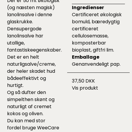
Der er 50 ml. økologisk
(og næsten magisk)
Ingredienser
lanolinsalve i denne
Certificeret økologisk
glaskrukke.
bomuld, bæredygtig
Densupergode
certificeret
lanolinsalve har
cellulosemasse,
utallige,
komposterbar
fantastiskeegenskaber.
bioplast, giftfri lim.
Det er en helt
Emballage
naturligsalve/creme,
Genanvendeligt pap.
der heler skadet hud
bådeeffektivt og
37,50 DKK
hurtigt.
Vis produkt
Og så dufter den
simpelthen skønt og
naturligt af cremet
kokos og oliven.
Du kan med stor
fordel bruge WeeCare