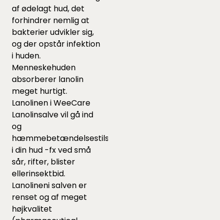
af ødelagt hud, det
forhindrer nemlig at
bakterier udvikler sig,
og der opstår infektion
i huden.
Menneskehuden
absorberer lanolin
meget hurtigt.
Lanolinen i WeeCare
Lanolinsalve vil gå ind
og
hæmmebetændelsestilstande
i din hud -fx ved små
sår, rifter, blister
ellerinsektbid.
Lanolineni salven er
renset og af meget
højkvalitet