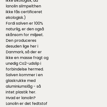
ikke økologisk, da
lanolin silmpelthen
ikke fås certificeret
økologisk.)
Fordi salven er 100%
naturlig, er den også
skånsom for miljøet.
Den produceres
desuden lige her i
Danmark, så der er
ikke en masse fragt og
unødig Co2-udslip i
forbindelse hermed.
Salven kommer i en
glaskrukke med
aluminiumslåg - så
intet plastik her.
Hvad er lanolin?
Lanolin er det fedtstof