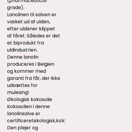
(pharmaceutical
grade).
Lanolinen til salven er
vasket ud af ulden,
efter uldener klippet
af fåret. Således er det
et biprodukt fra
uldindustrien.
Denne lanolin
produceres i Belgien
og kommer med
garanti fra får, der ikke
udsættes for
mulesing!
Økologisk kokosolie
Kokosolien i denne
lanolinsalve er
certificeretøkologisk,koldpressetjomfrukokosolie.
Den plejer og