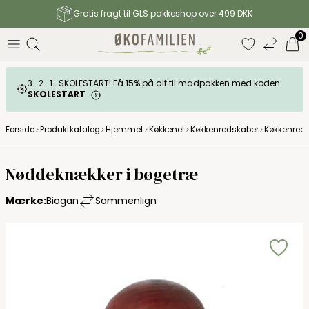
Gratis fragt til GLS pakkeshop over 499 DKK
0
3.. 2.. 1.. SKOLESTART! Få 15% på alt til madpakken med koden
SKOLESTART
Forside
Produktkatalog
Hjemmet
Køkkenet
Køkkenredskaber
Køkkenreds
Nøddeknækker i bøgetræ
Mærke:
Biogan
Sammenlign