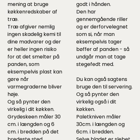
mening at bruge
godt i hånden.
køkkenredskaber af
Den har
træ.
gennemgående riller
Træ afgiver nemlig
og er derforvelegnet
ingen skadelig kemi til
som si, når man
dine madvarer og der
eksempelvis tager
er heller ingen risiko
bøffer af panden - så
for at det smelter på
undgår man at tage
panden, som
stegefedt med.
eksempelvis plast kan
gøre når
Du kan også sagtens
varmegraderne bliver
bruge den til servering.
høje.
Og så pynter den
Og så pynter den
virkelig også i dit
virkelig i dit køkken.
køkken.
Grydeskeen måler 30
Paletkniven måler
cm. i længden og 6
30cm. i længden og
cm. i bredden på det
6cm. i bredden.
bredeste sted.
Selve bladet er slebet