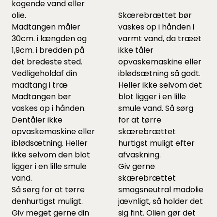
kogende vand eller
olie.
Skærebrættet bør
Madtangen måler
vaskes op i hånden i
30cm. i længden og
varmt vand, da træet
1,9cm. i bredden på
ikke tåler
det bredeste sted.
opvaskemaskine eller
Vedligeholdaf din
iblødsætning så godt.
madtang i træ
Heller ikke selvom det
Madtangen bør
blot ligger i en lille
vaskes op i hånden.
smule vand. Så sørg
Dentåler ikke
for at tørre
opvaskemaskine eller
skærebrættet
iblødsætning. Heller
hurtigst muligt efter
ikke selvom den blot
afvaskning.
ligger i en lille smule
Giv gerne
vand.
skærebrættet
Så sørg for at tørre
smagsneutral madolie
denhurtigst muligt.
jævnligt, så holder det
Giv meget gerne din
sig fint. Olien gør det