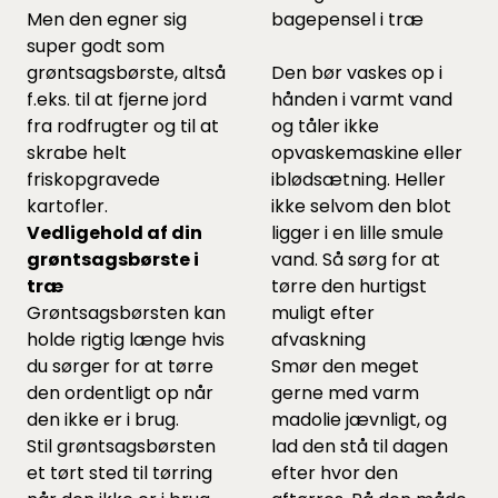
Men den egner sig
bagepensel i træ
super godt som
grøntsagsbørste, altså
Den bør vaskes op i
f.eks. til at fjerne jord
hånden i varmt vand
fra rodfrugter og til at
og tåler ikke
skrabe helt
opvaskemaskine eller
friskopgravede
iblødsætning. Heller
kartofler.
ikke selvom den blot
Vedligehold af din
ligger i en lille smule
grøntsagsbørste i
vand. Så sørg for at
træ
tørre den hurtigst
Grøntsagsbørsten kan
muligt efter
holde rigtig længe hvis
afvaskning
du sørger for at tørre
Smør den meget
den ordentligt op når
gerne med varm
den ikke er i brug.
madolie jævnligt, og
Stil grøntsagsbørsten
lad den stå til dagen
et tørt sted til tørring
efter hvor den