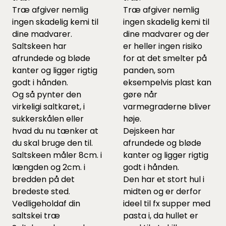
Træ afgiver nemlig
Træ afgiver nemlig
ingen skadelig kemi til
ingen skadelig kemi til
dine madvarer.
dine madvarer og der
Saltskeen har
er heller ingen risiko
afrundede og bløde
for at det smelter på
kanter og ligger rigtig
panden, som
godt i hånden.
eksempelvis plast kan
Og så pynter den
gøre når
virkeligi saltkaret, i
varmegraderne bliver
sukkerskålen eller
høje.
hvad du nu tænker at
Dejskeen har
du skal bruge den til.
afrundede og bløde
Saltskeen måler 8cm. i
kanter og ligger rigtig
længden og 2cm. i
godt i hånden.
bredden på det
Den har et stort hul i
bredeste sted.
midten og er derfor
Vedligeholdaf din
ideel til fx supper med
saltskei træ
pasta i, da hullet er