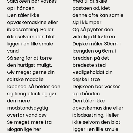
Saltskeen bør vaskes
med til at skille
op i hånden.
pastaen ad, idet
Den tåler ikke
denne ofte kan samle
opvaskemaskine eller
sig i klumper.
iblødsætning. Heller
Og så pynter den
ikke selvom den blot
virkeligi dit køkken.
ligger i en lille smule
Dejske måler 30cm. i
vand.
længden og 6cm. i
Så sørg for at tørre
bredden på det
den hurtigst muligt.
bredeste sted.
Giv meget gerne din
Vedligeholdaf din
saltske madolie
dejske i træ
løbende. så holder den
Dejskeen bør vaskes
sig finog blank og gør
op i hånden.
den mere
Den tåler ikke
modstandsdygtig
opvaskemaskine eller
overfor vand osv.
iblødsætning. Heller
Se meget mere fra
ikke selvom den blot
Biogan lige
her
ligger i en lille smule