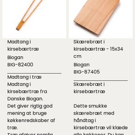
Madtang i
Skærebræt i
kirsebærtræ
kirsebærtræ - 15x34
cm
Biogan
BIG-82400
Biogan
BIG-87405
Madtang i træ
Madtang i
Skærebræt i
kirsebærtræ fra
kirsebærtræ
Danske Biogan.
Det giver rigtig god
Dette smukke
mening at bruge
skærebræt med
køkkenredskaber af
håndtag i
træ.
kirsebærtræ vil klæde
Træ afgiver nemlig
alle køkkener. Du kan