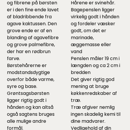
og fibrene på børsten
Hårene er svinehår.
er i den fine ende lavet
Bagepenslen ligger
af bladribbende fra
virkelig godt i hånden
agave kaktussen. Den
og fordeler væsker
grove ende er af en
godt, om det er
blanding af agavefibre
marinade,
og grove palmefibre,
æggemasse eller
der har en rødbrun
vand
farve.
Penslen måler 19 cm i
Børstehårerne er
længden og ca 2 cm i
modstandsdygtige
bredden
overfor både varme,
Det giver rigtig god
syre og base.
mening at bruge
Grøntsagsbørsten
køkkenredskaber af
ligger rigtig godt i
træ.
hånden og kan altså
Træ afgiver nemlig
også sagtens bruges
ingen skadelig kemi til
alle mulige andre
dine madvarer.
formål.
Vedligehold af din