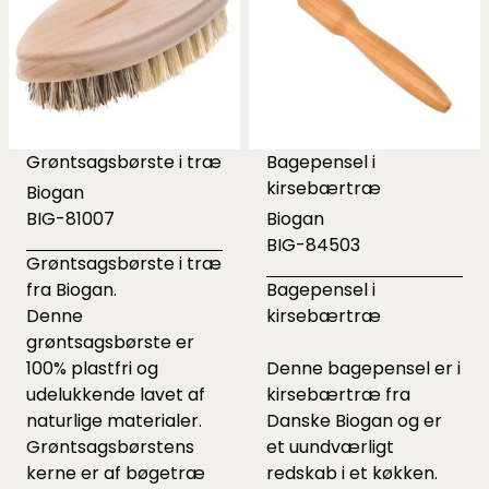
Grøntsagsbørste i træ
Bagepensel i
kirsebærtræ
Biogan
BIG-81007
Biogan
BIG-84503
Grøntsagsbørste i træ
fra Biogan.
Bagepensel i
Denne
kirsebærtræ
grøntsagsbørste er
100% plastfri og
Denne bagepensel er i
udelukkende lavet af
kirsebærtræ fra
naturlige materialer.
Danske Biogan og er
Grøntsagsbørstens
et uundværligt
kerne er af bøgetræ
redskab i et køkken.