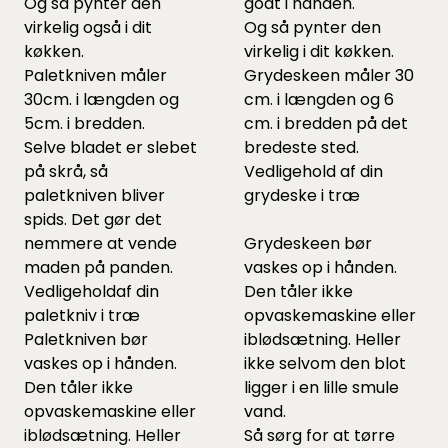
Og så pynter den
godt i hånden.
virkelig også i dit
Og så pynter den
køkken.
virkelig i dit køkken.
Paletkniven måler
Grydeskeen måler 30
30cm. i længden og
cm. i længden og 6
5cm. i bredden.
cm. i bredden på det
Selve bladet er slebet
bredeste sted.
på skrå, så
Vedligehold af din
paletkniven bliver
grydeske i træ
spids. Det gør det
nemmere at vende
Grydeskeen bør
maden på panden.
vaskes op i hånden.
Vedligeholdaf din
Den tåler ikke
paletkniv i træ
opvaskemaskine eller
Paletkniven bør
iblødsætning. Heller
vaskes op i hånden.
ikke selvom den blot
Den tåler ikke
ligger i en lille smule
opvaskemaskine eller
vand.
iblødsætning. Heller
Så sørg for at tørre