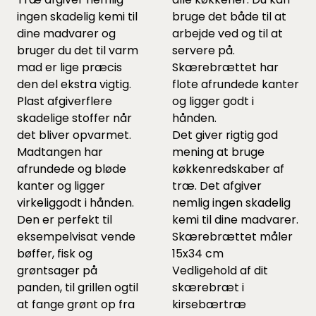
ingen skadelig kemi til
bruge det både til at
dine madvarer og
arbejde ved og til at
bruger du det til varm
servere på.
mad er lige præcis
Skærebrættet har
den del ekstra vigtig.
flote afrundede kanter
Plast afgiverflere
og ligger godt i
skadelige stoffer når
hånden.
det bliver opvarmet.
Det giver rigtig god
Madtangen har
mening at bruge
afrundede og bløde
køkkenredskaber af
kanter og ligger
træ. Det afgiver
virkeliggodt i hånden.
nemlig ingen skadelig
Den er perfekt til
kemi til dine madvarer.
eksempelvisat vende
Skærebrættet måler
bøffer, fisk og
15x34 cm
grøntsager på
Vedligehold af dit
panden, til grillen ogtil
skærebræt i
at fange grønt op fra
kirsebærtræ