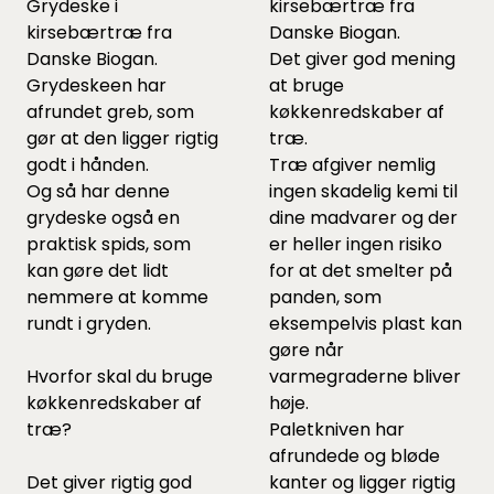
Grydeske i
kirsebærtræ fra
kirsebærtræ fra
Danske Biogan.
Danske Biogan.
Det giver god mening
Grydeskeen har
at bruge
afrundet greb, som
køkkenredskaber af
gør at den ligger rigtig
træ.
godt i hånden.
Træ afgiver nemlig
Og så har denne
ingen skadelig kemi til
grydeske også en
dine madvarer og der
praktisk spids, som
er heller ingen risiko
kan gøre det lidt
for at det smelter på
nemmere at komme
panden, som
rundt i gryden.
eksempelvis plast kan
gøre når
Hvorfor skal du bruge
varmegraderne bliver
køkkenredskaber af
høje.
træ?
Paletkniven har
afrundede og bløde
Det giver rigtig god
kanter og ligger rigtig