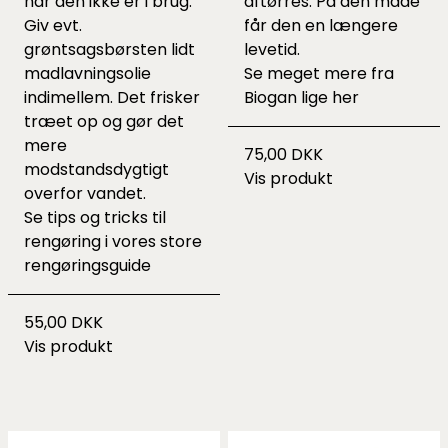
når den ikke er i brug.
aftørres. På den måde
Giv evt.
får den en længere
grøntsagsbørsten lidt
levetid.
madlavningsolie
Se meget mere fra
indimellem. Det frisker
Biogan lige
her
træet op og gør det
mere
75,00 DKK
modstandsdygtigt
Vis produkt
overfor vandet.
Se tips og tricks til
rengøring i vores
store
rengøringsguide
55,00 DKK
Vis produkt