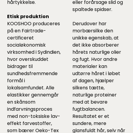
hårtykkelse.
eller forårsage slid og
spaltede spidser.
Etisk produktion
KOOSHOO produceres
Derudover har
på en Fairtrade-
morbærsilke den
certificeret
unikke egenskab, at
socialøkonomisk
det ikke absorberer
virksomhed i Sydindien,
hårets naturlige olier
hvor overskuddet
og fugt. Hvor andre
bidrager til
materialer kan
sundhedsfremmende
udtørre håret i løbet
formål i
af dagen, hjælper
lokalsamfundet. Alle
silkens tætte,
elastikker gennemgår
naturlige proteiner
en skånsom
med at bevare
indfarvningsproces
fugtbalancen.
med non-toksiske lav-
Resultatet er et
effekt farvestoffer,
sundere, mere
som bærer Oeko-Tex
glansfuldt hår, selv når