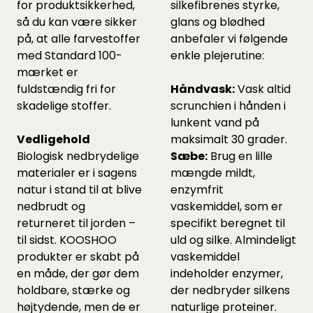
for produktsikkerhed,
silkefibrenes styrke,
så du kan være sikker
glans og blødhed
på, at alle farvestoffer
anbefaler vi følgende
med Standard 100-
enkle plejerutine:
mærket er
fuldstændig fri for
Håndvask:
Vask altid
skadelige stoffer.
scrunchien i hånden i
lunkent vand på
Vedligehold
maksimalt 30 grader.
Biologisk nedbrydelige
Sæbe:
Brug en lille
materialer er i sagens
mængde mildt,
natur i stand til at blive
enzymfrit
nedbrudt og
vaskemiddel, som er
returneret til jorden –
specifikt beregnet til
til sidst. KOOSHOO
uld og silke. Almindeligt
produkter er skabt på
vaskemiddel
en måde, der gør dem
indeholder enzymer,
holdbare, stærke og
der nedbryder silkens
højtydende, men de er
naturlige proteiner.