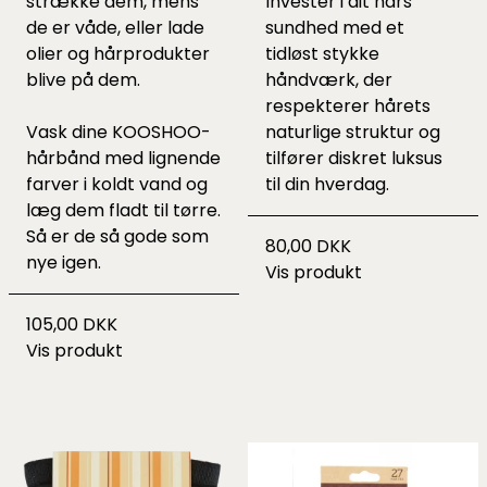
strække dem, mens
Invester i dit hårs
de er våde, eller lade
sundhed med et
olier og hårprodukter
tidløst stykke
blive på dem.
håndværk, der
respekterer hårets
Vask dine KOOSHOO-
naturlige struktur og
hårbånd med lignende
tilfører diskret luksus
farver i koldt vand og
til din hverdag.
læg dem fladt til tørre.
Så er de så gode som
80,00 DKK
nye igen.
Vis produkt
105,00 DKK
Vis produkt