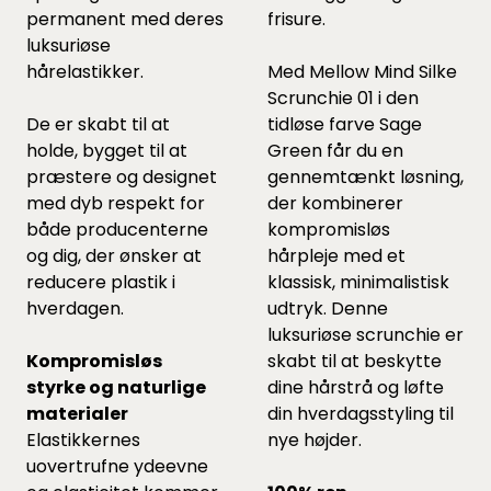
permanent med deres
frisure.
luksuriøse
hårelastikker.
Med Mellow Mind Silke
Scrunchie 01 i den
De er skabt til at
tidløse farve Sage
holde, bygget til at
Green får du en
præstere og designet
gennemtænkt løsning,
med dyb respekt for
der kombinerer
både producenterne
kompromisløs
og dig, der ønsker at
hårpleje med et
reducere plastik i
klassisk, minimalistisk
hverdagen.
udtryk. Denne
luksuriøse scrunchie er
Kompromisløs
skabt til at beskytte
styrke og naturlige
dine hårstrå og løfte
materialer
din hverdagsstyling til
Elastikkernes
nye højder.
uovertrufne ydeevne