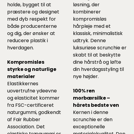
holde, bygget til at
løsning, der
præstere og designet
kombinerer
med dyb respekt for
kompromisløs
både producenterne
hårpleje med et
og dig, der ønsker at
klassisk, minimalistisk
reducere plastik i
udtryk. Denne
hverdagen.
luksuriøse scrunchie er
skabt til at beskytte
Kompromisløs
dine hårstrå og løfte
styrke og naturlige
din hverdagsstyling til
materialer
nye højder.
Elastikkernes
uovertrufne ydeevne
100% ren
og elasticitet kommer
morbærsilke –
fra FSC-certificeret
hårets bedste ven
naturgummi, godkendt
Kernen i denne
af Fair Rubber
scrunchie er den
Association. Det
exceptionelle
elastiske trægummi er
materialekvalitet. Den