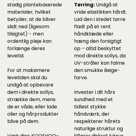
stadig plantebaserede
Tørring:
Undgå at
materialer, hvilket
vride elastikken hårdt.
betyder, at de bliver
Lad den i stedet tørre
slidt ned (ligesom
fladt på et rent
tilsigtet) - men
håndklæde eller
ordentlig pleje kan
hæng den forsigtigt
forlænge deres
op – altid beskyttet
levetid.
mod direkte sollys, da
UV-stråler kan falme
For at maksimere
den smukke Beige-
levetiden skal du
farve.
undgå at opbevare
dem i direkte sollys,
Invester i dit hårs
strække dem, mens
sundhed med et
de er våde, eller lade
tidløst stykke
olier og hårprodukter
håndværk, der
blive på dem.
respekterer hårets
naturlige struktur og
Vask dine KOOSHOO-
tilfører diskret luksus