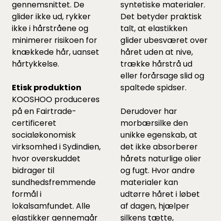
gennemsnittet. De
syntetiske materialer.
glider ikke ud, rykker
Det betyder praktisk
ikke i hårstråene og
talt, at elastikken
minimerer risikoen for
glider ubesværet over
knækkede hår, uanset
håret uden at nive,
hårtykkelse.
trække hårstrå ud
eller forårsage slid og
Etisk produktion
spaltede spidser.
KOOSHOO produceres
på en Fairtrade-
Derudover har
certificeret
morbærsilke den
socialøkonomisk
unikke egenskab, at
virksomhed i Sydindien,
det ikke absorberer
hvor overskuddet
hårets naturlige olier
bidrager til
og fugt. Hvor andre
sundhedsfremmende
materialer kan
formål i
udtørre håret i løbet
lokalsamfundet. Alle
af dagen, hjælper
elastikker gennemgår
silkens tætte,