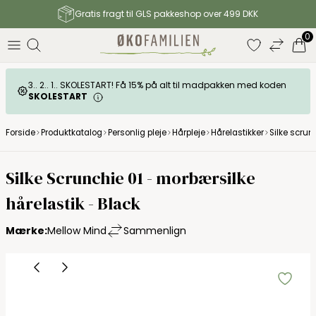
Gratis fragt til GLS pakkeshop over 499 DKK
0
3.. 2.. 1.. SKOLESTART! Få 15% på alt til madpakken med koden
SKOLESTART
Forside
Produktkatalog
Personlig pleje
Hårpleje
Hårelastikker
Silke scrun
Silke Scrunchie 01 - morbærsilke
hårelastik - Black
Mærke:
Mellow Mind
Sammenlign