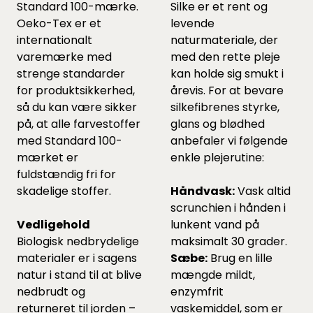
Standard 100-mærke.
Silke er et rent og
Oeko-Tex er et
levende
internationalt
naturmateriale, der
varemærke med
med den rette pleje
strenge standarder
kan holde sig smukt i
for produktsikkerhed,
årevis. For at bevare
så du kan være sikker
silkefibrenes styrke,
på, at alle farvestoffer
glans og blødhed
med Standard 100-
anbefaler vi følgende
mærket er
enkle plejerutine:
fuldstændig fri for
skadelige stoffer.
Håndvask:
Vask altid
scrunchien i hånden i
Vedligehold
lunkent vand på
Biologisk nedbrydelige
maksimalt 30 grader.
materialer er i sagens
Sæbe:
Brug en lille
natur i stand til at blive
mængde mildt,
nedbrudt og
enzymfrit
returneret til jorden –
vaskemiddel, som er