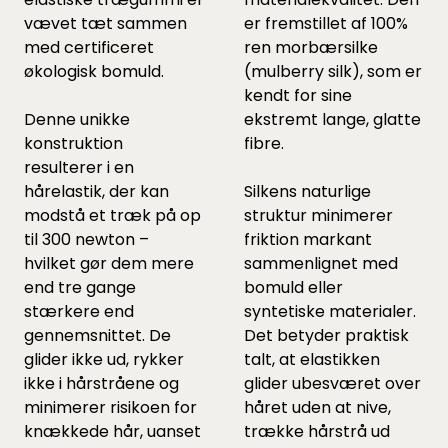
vævet tæt sammen
er fremstillet af 100%
med certificeret
ren morbærsilke
økologisk bomuld.
(mulberry silk), som er
kendt for sine
Denne unikke
ekstremt lange, glatte
konstruktion
fibre.
resulterer i en
hårelastik, der kan
Silkens naturlige
modstå et træk på op
struktur minimerer
til 300 newton –
friktion markant
hvilket gør dem mere
sammenlignet med
end tre gange
bomuld eller
stærkere end
syntetiske materialer.
gennemsnittet. De
Det betyder praktisk
glider ikke ud, rykker
talt, at elastikken
ikke i hårstråene og
glider ubesværet over
minimerer risikoen for
håret uden at nive,
knækkede hår, uanset
trække hårstrå ud