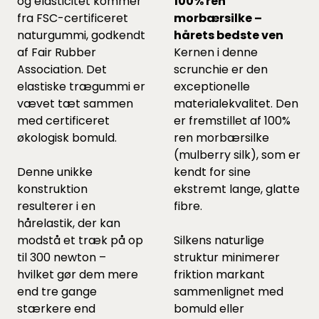
og elasticitet kommer
100% ren
fra FSC-certificeret
morbærsilke –
naturgummi, godkendt
hårets bedste ven
af Fair Rubber
Kernen i denne
Association. Det
scrunchie er den
elastiske trægummi er
exceptionelle
vævet tæt sammen
materialekvalitet. Den
med certificeret
er fremstillet af 100%
økologisk bomuld.
ren morbærsilke
(mulberry silk), som er
Denne unikke
kendt for sine
konstruktion
ekstremt lange, glatte
resulterer i en
fibre.
hårelastik, der kan
modstå et træk på op
Silkens naturlige
til 300 newton –
struktur minimerer
hvilket gør dem mere
friktion markant
end tre gange
sammenlignet med
stærkere end
bomuld eller