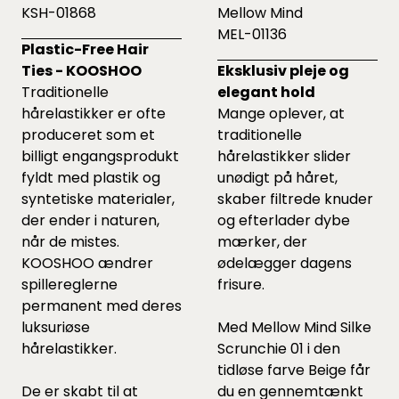
KSH-01868
Mellow Mind
MEL-01136
Plastic-Free Hair
Ties - KOOSHOO
Eksklusiv pleje og
Traditionelle
elegant hold
hårelastikker er ofte
Mange oplever, at
produceret som et
traditionelle
billigt engangsprodukt
hårelastikker slider
fyldt med plastik og
unødigt på håret,
syntetiske materialer,
skaber filtrede knuder
der ender i naturen,
og efterlader dybe
når de mistes.
mærker, der
KOOSHOO ændrer
ødelægger dagens
spillereglerne
frisure.
permanent med deres
luksuriøse
Med Mellow Mind Silke
hårelastikker.
Scrunchie 01 i den
tidløse farve Beige får
De er skabt til at
du en gennemtænkt