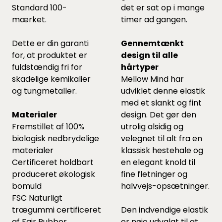
Standard 100-
det er sat op i mange
mærket.
timer ad gangen.
Dette er din garanti
Gennemtænkt
for, at produktet er
design til alle
fuldstændig fri for
hårtyper
skadelige kemikalier
Mellow Mind har
og tungmetaller.
udviklet denne elastik
med et slankt og fint
Materialer
design. Det gør den
Fremstillet af 100%
utrolig alsidig og
biologisk nedbrydelige
velegnet til alt fra en
materialer
klassisk hestehale og
Certificeret holdbart
en elegant knold til
produceret økologisk
fine fletninger og
bomuld
halvvejs-opsætninger.
FSC Naturligt
trægummi certificeret
Den indvendige elastik
af Fair Rubber
er nøje udvalgt til at