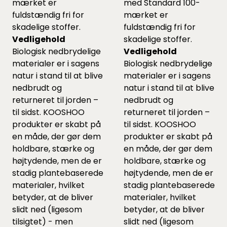
mærket er
med Standard 100-
fuldstændig fri for
mærket er
skadelige stoffer.
fuldstændig fri for
Vedligehold
skadelige stoffer.
Biologisk nedbrydelige
Vedligehold
materialer er i sagens
Biologisk nedbrydelige
natur i stand til at blive
materialer er i sagens
nedbrudt og
natur i stand til at blive
returneret til jorden –
nedbrudt og
til sidst. KOOSHOO
returneret til jorden –
produkter er skabt på
til sidst. KOOSHOO
en måde, der gør dem
produkter er skabt på
holdbare, stærke og
en måde, der gør dem
højtydende, men de er
holdbare, stærke og
stadig plantebaserede
højtydende, men de er
materialer, hvilket
stadig plantebaserede
betyder, at de bliver
materialer, hvilket
slidt ned (ligesom
betyder, at de bliver
tilsigtet) - men
slidt ned (ligesom