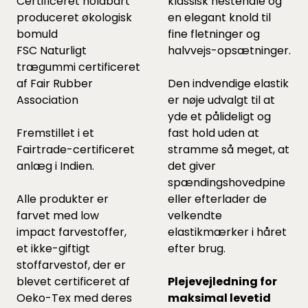
Certificeret holdbart
klassisk hestehale og
produceret økologisk
en elegant knold til
bomuld
fine fletninger og
FSC Naturligt
halvvejs-opsætninger.
trægummi certificeret
af Fair Rubber
Den indvendige elastik
Association
er nøje udvalgt til at
yde et pålideligt og
Fremstillet i et
fast hold uden at
Fairtrade-certificeret
stramme så meget, at
anlæg i Indien.
det giver
spændingshovedpine
Alle produkter er
eller efterlader de
farvet med low
velkendte
impact farvestoffer,
elastikmærker i håret
et ikke-giftigt
efter brug.
stoffarvestof, der er
blevet certificeret af
Plejevejledning for
Oeko-Tex med deres
maksimal levetid