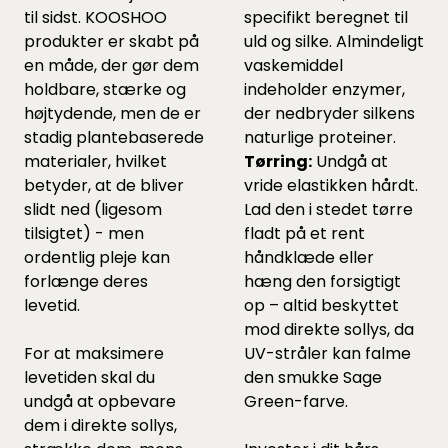
til sidst. KOOSHOO
specifikt beregnet til
produkter er skabt på
uld og silke. Almindeligt
en måde, der gør dem
vaskemiddel
holdbare, stærke og
indeholder enzymer,
højtydende, men de er
der nedbryder silkens
stadig plantebaserede
naturlige proteiner.
materialer, hvilket
Tørring:
Undgå at
betyder, at de bliver
vride elastikken hårdt.
slidt ned (ligesom
Lad den i stedet tørre
tilsigtet) - men
fladt på et rent
ordentlig pleje kan
håndklæde eller
forlænge deres
hæng den forsigtigt
levetid.
op – altid beskyttet
mod direkte sollys, da
For at maksimere
UV-stråler kan falme
levetiden skal du
den smukke Sage
undgå at opbevare
Green-farve.
dem i direkte sollys,