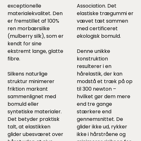
exceptionelle
Association. Det
materialekvalitet. Den
elastiske trægummi er
er fremstillet af 100%
vævet tæt sammen
ren morbærsilke
med certificeret
(mulberry silk), som er
økologisk bomuld.
kendt for sine
ekstremt lange, glatte
Denne unikke
fibre.
konstruktion
resulterer i en
Silkens naturlige
hårelastik, der kan
struktur minimerer
modstå et træk på op
friktion markant
til 300 newton –
sammenlignet med
hvilket gør dem mere
bomuld eller
end tre gange
syntetiske materialer.
stærkere end
Det betyder praktisk
gennemsnittet. De
talt, at elastikken
glider ikke ud, rykker
glider ubesværet over
ikke i hårstråene og