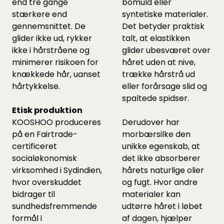
end tre gange
bomuld eller
stærkere end
syntetiske materialer.
gennemsnittet. De
Det betyder praktisk
glider ikke ud, rykker
talt, at elastikken
ikke i hårstråene og
glider ubesværet over
minimerer risikoen for
håret uden at nive,
knækkede hår, uanset
trække hårstrå ud
hårtykkelse.
eller forårsage slid og
spaltede spidser.
Etisk produktion
KOOSHOO produceres
Derudover har
på en Fairtrade-
morbærsilke den
certificeret
unikke egenskab, at
socialøkonomisk
det ikke absorberer
virksomhed i Sydindien,
hårets naturlige olier
hvor overskuddet
og fugt. Hvor andre
bidrager til
materialer kan
sundhedsfremmende
udtørre håret i løbet
formål i
af dagen, hjælper