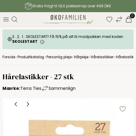
Gratis fragt til GLS pakkeshop over 499 DKK
0
3.. 2.. 1.. SKOLESTART! Få 15% på alt til madpakken med koden
SKOLESTART
Forside
Produktkatalog
Personlig pleje
Hårpleje
Hårelastikker
Hårelastikke
Hårelastikker - 27 stk
Mærke:
Terra Ties
Sammenlign