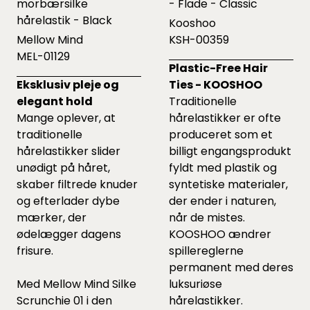
morbærsilke
- Flade - Classic
hårelastik - Black
Kooshoo
Mellow Mind
KSH-00359
MEL-01129
Plastic-Free Hair
Eksklusiv pleje og
Ties - KOOSHOO
elegant hold
Traditionelle
Mange oplever, at
hårelastikker er ofte
traditionelle
produceret som et
hårelastikker slider
billigt engangsprodukt
unødigt på håret,
fyldt med plastik og
skaber filtrede knuder
syntetiske materialer,
og efterlader dybe
der ender i naturen,
mærker, der
når de mistes.
ødelægger dagens
KOOSHOO ændrer
frisure.
spillereglerne
permanent med deres
Med Mellow Mind Silke
luksuriøse
Scrunchie 01 i den
hårelastikker.