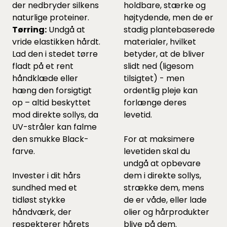
der nedbryder silkens
holdbare, stærke og
naturlige proteiner.
højtydende, men de er
Tørring:
Undgå at
stadig plantebaserede
vride elastikken hårdt.
materialer, hvilket
Lad den i stedet tørre
betyder, at de bliver
fladt på et rent
slidt ned (ligesom
håndklæde eller
tilsigtet) - men
hæng den forsigtigt
ordentlig pleje kan
op – altid beskyttet
forlænge deres
mod direkte sollys, da
levetid.
UV-stråler kan falme
den smukke Black-
For at maksimere
farve.
levetiden skal du
undgå at opbevare
Invester i dit hårs
dem i direkte sollys,
sundhed med et
strække dem, mens
tidløst stykke
de er våde, eller lade
håndværk, der
olier og hårprodukter
respekterer hårets
blive på dem.