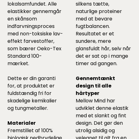
lokalsamfundet. Alle
silkens tætte,
elastikker gennemgår
naturlige proteiner
en skånsom
med at bevare
indfarvningsproces
fugtbalancen.
med non-toksiske lav-
Resultatet er et
effekt farvestoffer,
sundere, mere
som bærer Oeko-Tex
glansfuldt hår, selv når
Standard 100-
det er sat op i mange
mærket.
timer ad gangen.
Dette er din garanti
Gennemtænkt
for, at produktet er
design til alle
fuldstændig fri for
hårtyper
skadelige kemikalier
Mellow Mind har
og tungmetaller.
udviklet denne elastik
med et slankt og fint
Materialer
design. Det gør den
Fremstillet af 100%
utrolig alsidig og
biologisk nedbrydelige
velegnet til alt fra en