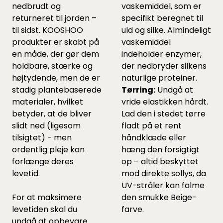
nedbrudt og
vaskemiddel, som er
returneret til jorden –
specifikt beregnet til
til sidst. KOOSHOO
uld og silke. Almindeligt
produkter er skabt på
vaskemiddel
en måde, der gør dem
indeholder enzymer,
holdbare, stærke og
der nedbryder silkens
højtydende, men de er
naturlige proteiner.
stadig plantebaserede
Tørring:
Undgå at
materialer, hvilket
vride elastikken hårdt.
betyder, at de bliver
Lad den i stedet tørre
slidt ned (ligesom
fladt på et rent
tilsigtet) - men
håndklæde eller
ordentlig pleje kan
hæng den forsigtigt
forlænge deres
op – altid beskyttet
levetid.
mod direkte sollys, da
UV-stråler kan falme
For at maksimere
den smukke Beige-
levetiden skal du
farve.
undgå at opbevare