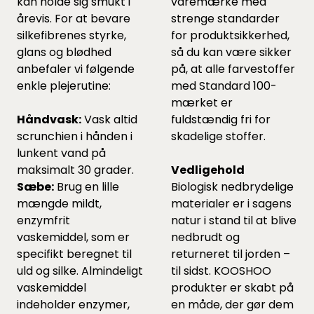
kan holde sig smukt i
varemærke med
årevis. For at bevare
strenge standarder
silkefibrenes styrke,
for produktsikkerhed,
glans og blødhed
så du kan være sikker
anbefaler vi følgende
på, at alle farvestoffer
enkle plejerutine:
med Standard 100-
mærket er
Håndvask:
Vask altid
fuldstændig fri for
scrunchien i hånden i
skadelige stoffer.
lunkent vand på
maksimalt 30 grader.
Vedligehold
Sæbe:
Brug en lille
Biologisk nedbrydelige
mængde mildt,
materialer er i sagens
enzymfrit
natur i stand til at blive
vaskemiddel, som er
nedbrudt og
specifikt beregnet til
returneret til jorden –
uld og silke. Almindeligt
til sidst. KOOSHOO
vaskemiddel
produkter er skabt på
indeholder enzymer,
en måde, der gør dem