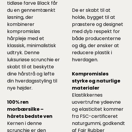
tidløse farve Black får
du en gennemtænkt
De er skabt til at
løsning, der
holde, bygget til at
kombinerer
præstere og designet
kompromisløs
med dyb respekt for
hårpleje med et
både producenterne
klassisk, minimalistisk
og dig, der ønsker at
udtryk. Denne
reducere plastik i
luksuriøse scrunchie er
hverdagen.
skabt til at beskytte
dine hårstrå og løfte
Kompromisløs
din hverdagsstyling til
styrke og naturlige
nye højder.
materialer
Elastikkernes
100% ren
uovertrufne ydeevne
morbærsilke –
og elasticitet kommer
hårets bedste ven
fra FSC-certificeret
Kernen i denne
naturgummi, godkendt
scrunchie er den
af Fair Rubber