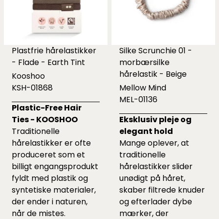
Plastfrie hårelastikker
Silke Scrunchie 01 -
- Flade - Earth Tint
morbærsilke
hårelastik - Beige
Kooshoo
KSH-01868
Mellow Mind
MEL-01136
Plastic-Free Hair
Ties - KOOSHOO
Eksklusiv pleje og
Traditionelle
elegant hold
hårelastikker er ofte
Mange oplever, at
produceret som et
traditionelle
billigt engangsprodukt
hårelastikker slider
fyldt med plastik og
unødigt på håret,
syntetiske materialer,
skaber filtrede knuder
der ender i naturen,
og efterlader dybe
når de mistes.
mærker, der