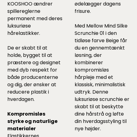
KOOSHOO ændrer
ødelægger dagens
spillereglerne
frisure.
permanent med deres
luksuriøse
Med Mellow Mind Silke
hårelastikker.
Scrunchie 01 i den
tidløse farve Beige får
De er skabt til at
du en gennemtænkt
holde, bygget til at
løsning, der
præstere og designet
kombinerer
med dyb respekt for
kompromisløs
både producenterne
hårpleje med et
og dig, der ønsker at
klassisk, minimalistisk
reducere plastik i
udtryk. Denne
hverdagen.
luksuriøse scrunchie er
skabt til at beskytte
Kompromisløs
dine hårstrå og løfte
styrke og naturlige
din hverdagsstyling til
materialer
nye højder.
Elastikkernes