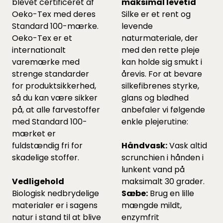
blevet certificeret af
maksimal levetid
Oeko-Tex med deres
Silke er et rent og
Standard 100-mærke.
levende
Oeko-Tex er et
naturmateriale, der
internationalt
med den rette pleje
varemærke med
kan holde sig smukt i
strenge standarder
årevis. For at bevare
for produktsikkerhed,
silkefibrenes styrke,
så du kan være sikker
glans og blødhed
på, at alle farvestoffer
anbefaler vi følgende
med Standard 100-
enkle plejerutine:
mærket er
fuldstændig fri for
Håndvask:
Vask altid
skadelige stoffer.
scrunchien i hånden i
lunkent vand på
Vedligehold
maksimalt 30 grader.
Biologisk nedbrydelige
Sæbe:
Brug en lille
materialer er i sagens
mængde mildt,
natur i stand til at blive
enzymfrit