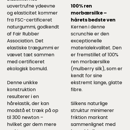
uovertrufne ydeevne
100% ren
og elasticitet kommer
morbærsilke –
fra FSC-certificeret
hårets bedste ven
naturgummi, godkendt
Kernen i denne
af Fair Rubber
scrunchie er den
Association. Det
exceptionelle
elastiske trægummi er
materialekvalitet. Den
vævet tæt sammen
er fremstillet af 100%
med certificeret
ren morbærsilke
økologisk bomuld.
(mulberry silk), som er
kendt for sine
Denne unikke
ekstremt lange, glatte
konstruktion
fibre.
resulterer i en
hårelastik, der kan
Silkens naturlige
modstå et træk på op
struktur minimerer
til 300 newton –
friktion markant
hvilket gør dem mere
sammenlignet med