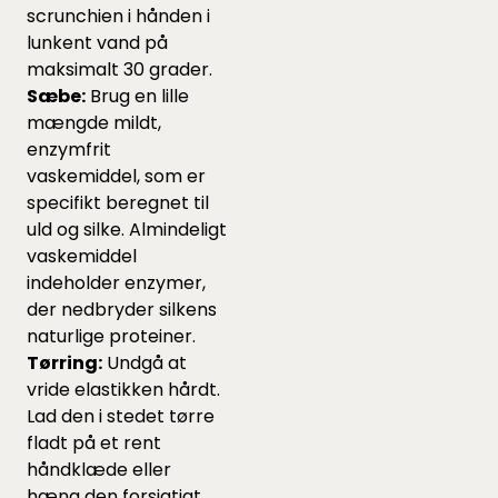
scrunchien i hånden i
lunkent vand på
maksimalt 30 grader.
Sæbe:
Brug en lille
mængde mildt,
enzymfrit
vaskemiddel, som er
specifikt beregnet til
uld og silke. Almindeligt
vaskemiddel
indeholder enzymer,
der nedbryder silkens
naturlige proteiner.
Tørring:
Undgå at
vride elastikken hårdt.
Lad den i stedet tørre
fladt på et rent
håndklæde eller
hæng den forsigtigt