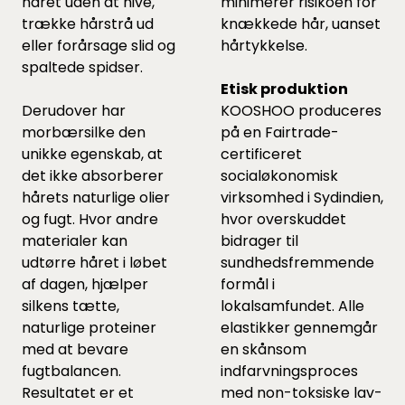
håret uden at nive,
minimerer risikoen for
trække hårstrå ud
knækkede hår, uanset
eller forårsage slid og
hårtykkelse.
spaltede spidser.
Etisk produktion
Derudover har
KOOSHOO produceres
morbærsilke den
på en Fairtrade-
unikke egenskab, at
certificeret
det ikke absorberer
socialøkonomisk
hårets naturlige olier
virksomhed i Sydindien,
og fugt. Hvor andre
hvor overskuddet
materialer kan
bidrager til
udtørre håret i løbet
sundhedsfremmende
af dagen, hjælper
formål i
silkens tætte,
lokalsamfundet. Alle
naturlige proteiner
elastikker gennemgår
med at bevare
en skånsom
fugtbalancen.
indfarvningsproces
Resultatet er et
med non-toksiske lav-