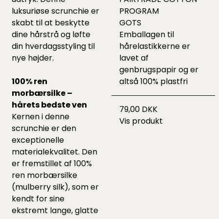
luksuriøse scrunchie er
PROGRAM
skabt til at beskytte
GOTS
dine hårstrå og løfte
Emballagen til
din hverdagsstyling til
hårelastikkerne er
nye højder.
lavet af
genbrugspapir og er
100% ren
altså 100% plastfri
morbærsilke –
hårets bedste ven
79,00 DKK
Kernen i denne
Vis produkt
scrunchie er den
exceptionelle
materialekvalitet. Den
er fremstillet af 100%
ren morbærsilke
(mulberry silk), som er
kendt for sine
ekstremt lange, glatte