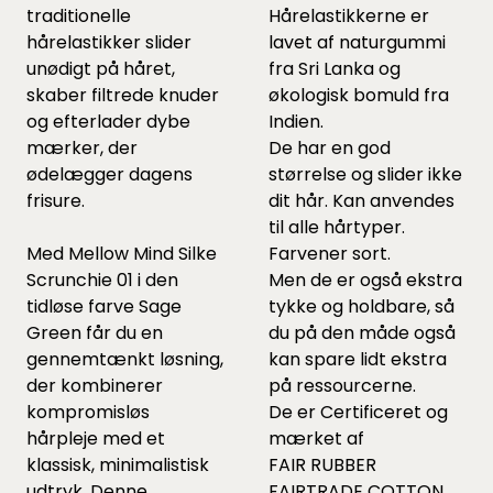
traditionelle
Hårelastikkerne er
hårelastikker slider
lavet af naturgummi
unødigt på håret,
fra Sri Lanka og
skaber filtrede knuder
økologisk bomuld fra
og efterlader dybe
Indien.
mærker, der
De har en god
ødelægger dagens
størrelse og slider ikke
frisure.
dit hår. Kan anvendes
til alle hårtyper.
Med Mellow Mind Silke
Farvener sort.
Scrunchie 01 i den
Men de er også ekstra
tidløse farve Sage
tykke og holdbare, så
Green får du en
du på den måde også
gennemtænkt løsning,
kan spare lidt ekstra
der kombinerer
på ressourcerne.
kompromisløs
De er Certificeret og
hårpleje med et
mærket af
klassisk, minimalistisk
FAIR RUBBER
udtryk. Denne
FAIRTRADE COTTON