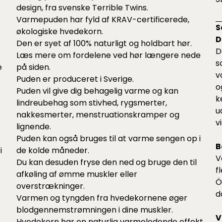
design, fra svenske Terrible Twins.
Varmepuden har fyld af KRAV-certificerede,
S
økologiske hvedekorn.
D
Den er syet af 100% naturligt og holdbart hør.
D
Læs mere om fordelene ved hør længere nede
s
e
på siden.
v
Puden er produceret i Sverige.
o
Puden vil give dig behagelig varme og kan
k
lindreubehag som stivhed, rygsmerter,
u
nakkesmerter, menstruationskramper og
v
lignende.
Puden kan også bruges til at varme sengen op i
B
i
de kolde måneder.
V
Du kan desuden fryse den ned og bruge den til
f
afkøling af ømme muskler eller
Ö
overstrækninger.
d
Varmen og tyngden fra hvedekornene øger
blodgennemstrømningen i dine muskler.
V
Hvedekorn har en naturlig varmeledende effekt