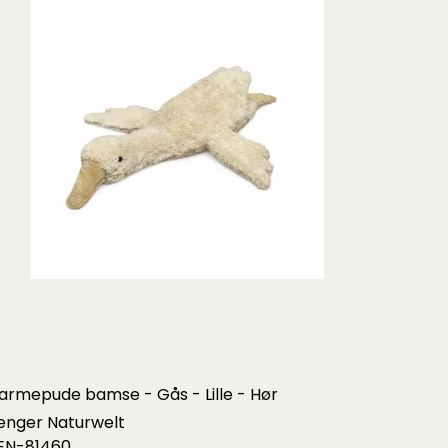
armepude bamse - Gås - Lille - Hør
enger Naturwelt
EN-81460