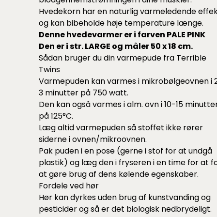
Hvedekorn har en naturlig varmeledende effe
og kan bibeholde høje temperature længe.
Denne hvedevarmer er i farven PALE PINK
Den er i str. LARGE og måler 50 x 18 cm.
Sådan bruger du din varmepude fra Terrible
Twins
Varmepuden kan varmes i mikrobølgeovnen i 
3 minutter på 750 watt.
Den kan også varmes i alm. ovn i 10-15 minutte
på 125°C.
Læg altid varmepuden så stoffet ikke rører
siderne i ovnen/mikroovnen.
Pak puden i en pose (gerne i stof for at undgå
plastik) og læg den i fryseren i en time for at f
at gøre brug af dens kølende egenskaber.
Fordele ved hør
Hør kan dyrkes uden brug af kunstvanding og
pesticider og så er det biologisk nedbrydeligt.