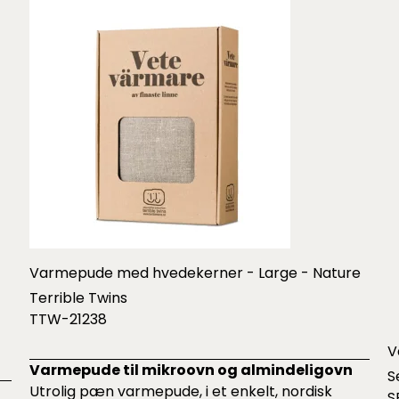
Varmepude med hvedekerner - Large - Nature
Terrible Twins
TTW-21238
V
Varmepude til mikroovn og almindeligovn
S
Utrolig pæn varmepude, i et enkelt, nordisk
S