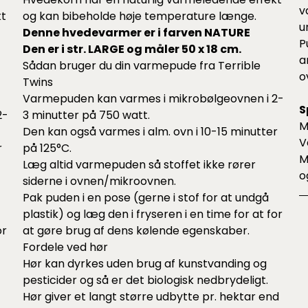
v
kt
og kan bibeholde høje temperature længe.
u
Denne hvedevarmer er i farven NATURE
P
Den er i str. LARGE og måler 50 x 18 cm.
a
Sådan bruger du din varmepude fra Terrible
o
Twins
Varmepuden kan varmes i mikrobølgeovnen i 2-
S
2-
3 minutter på 750 watt.
M
Den kan også varmes i alm. ovn i 10-15 minutter
V
r
på 125°C.
M
Læg altid varmepuden så stoffet ikke rører
o
siderne i ovnen/mikroovnen.
Pak puden i en pose (gerne i stof for at undgå
plastik) og læg den i fryseren i en time for at for
or
at gøre brug af dens kølende egenskaber.
Fordele ved hør
Hør kan dyrkes uden brug af kunstvanding og
pesticider og så er det biologisk nedbrydeligt.
Hør giver et langt større udbytte pr. hektar end