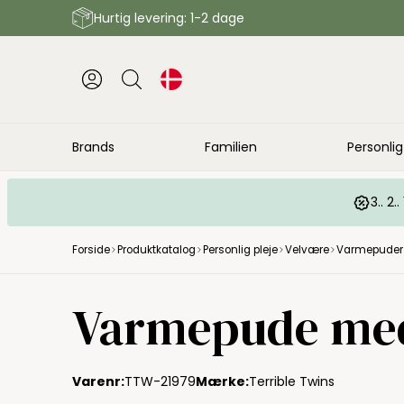
Hurtig levering: 1-2 dage
Brands
Familien
Personlig
3.. 2
Forside
Produktkatalog
Personlig pleje
Velvære
Varmepuder
Varmepude med 
Varenr:
TTW-21979
Mærke:
Terrible Twins