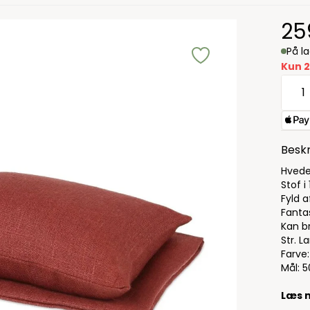
25
På l
Kun 2
Beskr
Hvede
Stof i
Fyld 
Fanta
Kan b
Str. L
Farve
Mål: 5
Læs 