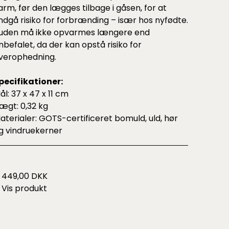
arm, før den lægges tilbage i gåsen, for at
ndgå risiko for forbrænding – især hos nyfødte.
uden må ikke opvarmes længere end
nbefalet, da der kan opstå risiko for
verophedning.
pecifikationer:
ål: 37 x 47 x 11 cm
ægt: 0,32 kg
aterialer: GOTS-certificeret bomuld, uld, hør
g vindruekerner
449,00 DKK
Vis produkt