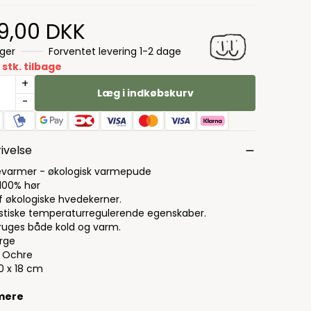
9,00 DKK
ager
Forventet levering 1-2 dage
 stk. tilbage
+
Læg i indkøbskurv
-
ivelse
varmer - økologisk varmepude
 100% hør
af økologiske hvedekerner.
stiske temperaturregulerende egenskaber.
ruges både kold og varm.
arge
: Ochre
0 x 18 cm
mere