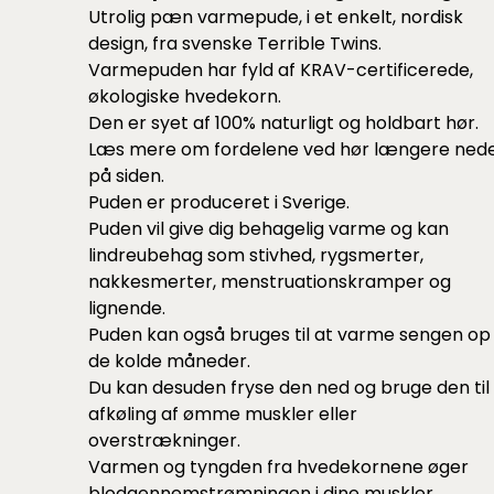
Utrolig pæn varmepude, i et enkelt, nordisk
design, fra svenske Terrible Twins.
Varmepuden har fyld af KRAV-certificerede,
økologiske hvedekorn.
Den er syet af 100% naturligt og holdbart hør.
Læs mere om fordelene ved hør længere ned
på siden.
Puden er produceret i Sverige.
Puden vil give dig behagelig varme og kan
lindreubehag som stivhed, rygsmerter,
nakkesmerter, menstruationskramper og
lignende.
Puden kan også bruges til at varme sengen op 
de kolde måneder.
Du kan desuden fryse den ned og bruge den til
afkøling af ømme muskler eller
overstrækninger.
Varmen og tyngden fra hvedekornene øger
blodgennemstrømningen i dine muskler.