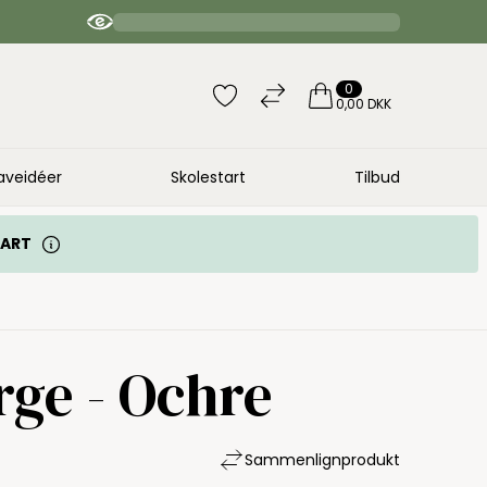
4.9 / 5 anbefaler | 20.000 bedømmelser
0
0,00 DKK
aveidéer
Skolestart
Tilbud
TART
ge - Ochre
Sammenlign
produkt