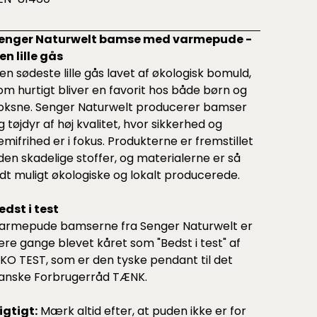
enger Naturwelt bamse med varmepude -
en lille gås
en sødeste lille gås lavet af økologisk bomuld,
om hurtigt bliver en favorit hos både børn og
oksne. Senger Naturwelt producerer bamser
g tøjdyr af høj kvalitet, hvor sikkerhed og
emifrihed er i fokus. Produkterne er fremstillet
den skadelige stoffer, og materialerne er så
idt muligt økologiske og lokalt producerede.
edst i test
armepude bamserne fra Senger Naturwelt er
lere gange blevet kåret som "Bedst i test" af
KO TEST, som er den tyske pendant til det
anske Forbrugerråd TÆNK.
igtigt:
Mærk altid efter, at puden ikke er for