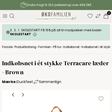
Gratis fragt til GLS pakkeshop over 499 DKK
0
3.. 2.. 1.. SKOLESTART! Få 15% på alt til madpakken med koden
SKOLESTART
Forside
Produktkatalog
Familien
På tur
Indkøbsnet
Indkøbsnet i ét stykk
Duckfeet
Indkøbsnet i ét stykke Terracare læder
- Brown
Mærke:
Duckfeet
Sammenlign