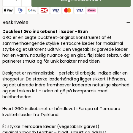
Beskrivelse
Duckfeet Gro indkøbsnet i læder - Brun
GRO er en ægte Duckfeet-original: konstrueret af ét
sammenhængende stykke Terracare læder for maksimal
styrke og et ultrarent udtryk. Den vegetabilsk garvede læder
har en varm, naturlig nuance og en glat, fløjlsblød tekstur, der
patinerer smukt og får unik karakter med tiden.
Designet er minimalistisk - perfekt til arbejde, indkøb eller en
shoppetur. De stærke læderhåndtag ligger sikkert i hånden,
og det uforede indre fremhæver læderets naturlige skønhed
og gør tasken let – uden at gå på kompromis med
holdbarheden.
Hvert GRO indkøbsnet er håndlavet i Europa af Terracare
kvalitetslæder fra Tyskland.
Ét stykke Terracare læder (vegetabilsk garvet)
Original Smooth Leather – blødt, smukt og tidsløst