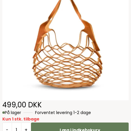
499,00 DKK
På lager
Forventet levering 1-2 dage
Kun 1 stk. tilbage
-
+
Læg i indkøbskurv