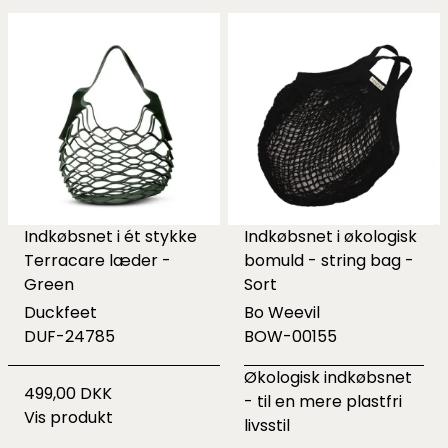
Indkøbsnet i ét stykke
Indkøbsnet i økologisk
Terracare læder -
bomuld - string bag -
Green
Sort
Duckfeet
Bo Weevil
DUF-24785
BOW-00155
Økologisk indkøbsnet
499,00 DKK
- til en mere plastfri
Vis produkt
livsstil