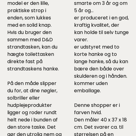
model er den lille,
smarte om 3 år og om
praktiske strop i
5 år og...
enden, som lukkes
er produceret i en god,
med en solid knap.
kraftig kvalitet, der
Hvis du bruger den
kan holde til selv tunge
sammen med D&D
varer.
strandtasken, kan du
er udstyret med to
hægte toilettasken
korte hanke og to
direkte fast på
lange hanke, så du kan
strandtaskens hanke.
bære den både over
skulderen og i hånden.
På den måde slipper
kommer uden
du for, at dine nøgler,
emballage.
solbriller eller
hudplejeprodukter
Denne shopper er i
ligger og roder rundt
farven hvid.
helt nede i bunden af
Den måler 40 x 37 x 18
den store taske. Det
cm. Det svarer ca. til
gør den utrolig nem og
størrelsen på en