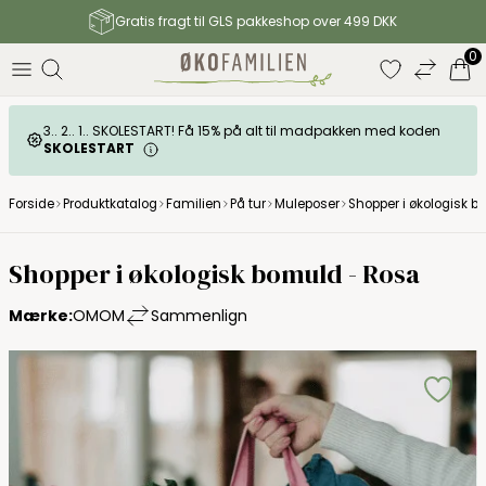
Gratis fragt til GLS pakkeshop over 499 DKK
0
3.. 2.. 1.. SKOLESTART! Få 15% på alt til madpakken med koden
SKOLESTART
Forside
Produktkatalog
Familien
På tur
Muleposer
Shopper i økologisk b
Shopper i økologisk bomuld - Rosa
Mærke:
OMOM
Sammenlign