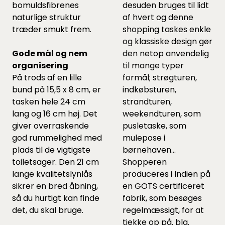
bomuldsfibrenes
desuden bruges til lidt
naturlige struktur
af hvert og denne
træder smukt frem.
shopping taskes enkle
og klassiske design gør
Gode mål og nem
den netop anvendelig
organisering
til mange typer
På trods af en lille
formål; strøgturen,
bund på 15,5 x 8 cm, er
indkøbsturen,
tasken hele 24 cm
strandturen,
lang og 16 cm høj. Det
weekendturen, som
giver overraskende
pusletaske, som
god rummelighed med
mulepose i
plads til de vigtigste
børnehaven...
toiletsager. Den 21 cm
Shopperen
lange kvalitetslynlås
produceres i Indien på
sikrer en bred åbning,
en GOTS certificeret
så du hurtigt kan finde
fabrik, som besøges
det, du skal bruge.
regelmæssigt, for at
tjekke op på. bla.