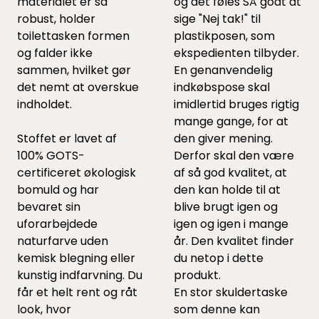
materialet er så
og det føles SÅ godt at
robust, holder
sige "Nej tak!" til
toilettasken formen
plastikposen, som
og falder ikke
ekspedienten tilbyder.
sammen, hvilket gør
En genanvendelig
det nemt at overskue
indkøbspose skal
indholdet.
imidlertid bruges rigtig
mange gange, for at
Stoffet er lavet af
den giver mening.
100% GOTS-
Derfor skal den være
certificeret økologisk
af så god kvalitet, at
bomuld og har
den kan holde til at
bevaret sin
blive brugt igen og
uforarbejdede
igen og igen i mange
naturfarve uden
år. Den kvalitet finder
kemisk blegning eller
du netop i dette
kunstig indfarvning. Du
produkt.
får et helt rent og råt
En stor skuldertaske
look, hvor
som denne kan