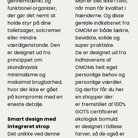
gennemtænkt og
Man er slet ikke i tvivl,
funktionel organizer,
når man får kvalitet i
der gør det nemt at
hænderne. Og disse
holde styr på dine
geniale indkøbsnet fra
toiletsager, solcremer
OMOM er både lækre,
eller mindre
bevidste, solide og
værdigenstande. Den
super praktiske.
er designet ud fra
De er designet ud fra
princippet om
indhaverens af
skandinavisk
OMOMs helt eget
minimalisme og
personlige behov og
maksimal brugbarhed,
personlige værdier.
hvor der ikke er gået
Og derfor får du her
på kompromis med en
en shopper der:
eneste detalje.
er fremstillet af 100%
GOTS certificeret
Smart design med
økologisk bomuld.
integreret strop
er designet i tidløse
Det unikke ved denne
farver, så de også er