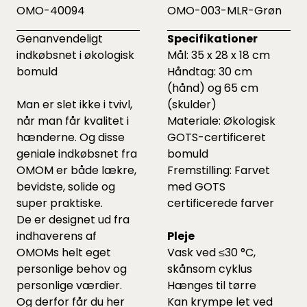
OMO-40094
OMO-003-MLR-Grøn
Genanvendeligt
Specifikationer
indkøbsnet i økologisk
Mål: 35 x 28 x 18 cm
bomuld
Håndtag: 30 cm
(hånd) og 65 cm
Man er slet ikke i tvivl,
(skulder)
når man får kvalitet i
Materiale: Økologisk
hænderne. Og disse
GOTS-certificeret
geniale indkøbsnet fra
bomuld
OMOM er både lækre,
Fremstilling: Farvet
bevidste, solide og
med GOTS
super praktiske.
certificerede farver
De er designet ud fra
indhaverens af
Pleje
OMOMs helt eget
Vask ved ≤30 °C,
personlige behov og
skånsom cyklus
personlige værdier.
Hænges til tørre
Og derfor får du her
Kan krympe let ved