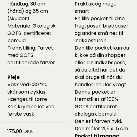
Håndtag: 30 cm
Praktisk og mega
(hånd) og 65 cm
smart!
(skulder)
En lille pocket til dine
Materiale: Økologisk
frugtposer, brødposer
GOTS-certificeret
og andre små net til
bomuld
indkøbsturen.
Fremstilling: Farvet
Den lille pocket kan du
med GOTS
klikke på din shopper
certificerede farver
eller din indkøbspose,
så du altid har det du
Pleje
skal bruge til når du
Vask ved ≤30 °C,
handler ind i løs vægt.
skånsom cyklus
Denne pocket er
Hænges til tørre
fremstillet af 100%
Kan krympe let ved
GOTS certificeret
første vask
økologisk bomuld.
Den er i farven hvid.
Den måler 21,5 x 15 cm.
175,00 DKK
Pocket til mange