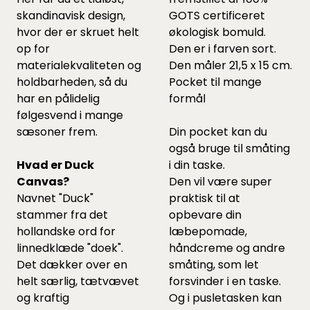
skandinavisk design,
GOTS certificeret
hvor der er skruet helt
økologisk bomuld.
op for
Den er i farven sort.
materialekvaliteten og
Den måler 21,5 x 15 cm.
holdbarheden, så du
Pocket til mange
har en pålidelig
formål
følgesvend i mange
sæsoner frem.
Din pocket kan du
også bruge til småting
Hvad er Duck
i din taske.
Canvas?
Den vil være super
Navnet "Duck"
praktisk til at
stammer fra det
opbevare din
hollandske ord for
læbepomade,
linnedklæde "doek".
håndcreme og andre
Det dækker over en
småting, som let
helt særlig, tætvævet
forsvinder i en taske.
og kraftig
Og i pusletasken kan