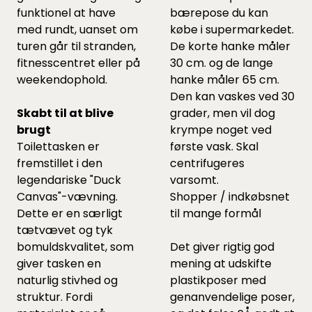
funktionel at have
bærepose du kan
med rundt, uanset om
købe i supermarkedet.
turen går til stranden,
De korte hanke måler
fitnesscentret eller på
30 cm. og de lange
weekendophold.
hanke måler 65 cm.
Den kan vaskes ved 30
Skabt til at blive
grader, men vil dog
brugt
krympe noget ved
Toilettasken er
første vask. Skal
fremstillet i den
centrifugeres
legendariske "Duck
varsomt.
Canvas"-vævning.
Shopper / indkøbsnet
Dette er en særligt
til mange formål
tætvævet og tyk
bomuldskvalitet, som
Det giver rigtig god
giver tasken en
mening at udskifte
naturlig stivhed og
plastikposer med
struktur. Fordi
genanvendelige poser,