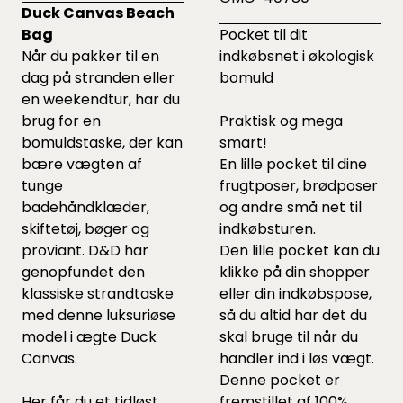
Duck Canvas Beach
Bag
Pocket til dit
Når du pakker til en
indkøbsnet i økologisk
dag på stranden eller
bomuld
en weekendtur, har du
brug for en
Praktisk og mega
bomuldstaske, der kan
smart!
bære vægten af
En lille pocket til dine
tunge
frugtposer, brødposer
badehåndklæder,
og andre små net til
skiftetøj, bøger og
indkøbsturen.
proviant. D&D har
Den lille pocket kan du
genopfundet den
klikke på din shopper
klassiske strandtaske
eller din indkøbspose,
med denne luksuriøse
så du altid har det du
model i ægte Duck
skal bruge til når du
Canvas.
handler ind i løs vægt.
Denne pocket er
Her får du et tidløst,
fremstillet af 100%