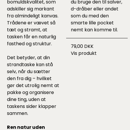
bomuldskvalitet, som
du bruge den til salver,
adskiller sig markant
d-dråber eller andet
fra almindeligt kanvas.
som du med den
Trådene er vævet så
smarte lille pocket
tæt og stramt, at
nemt kan komme til.
tasken får en naturlig
fasthed og struktur.
79,00 DKK
Vis produkt
Det betyder, at din
strandtaske kan stå
selv, når du sætter
den fra dig – hvilket
gør det utrolig nemt at
pakke og organisere
dine ting, uden at
taskens sider klapper
sammen.
Ren natur uden