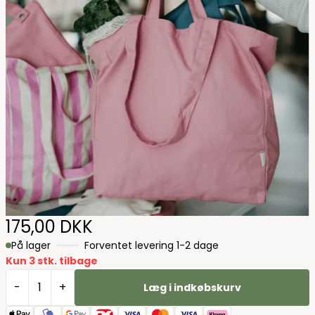
175,00 DKK
På lager
Forventet levering 1-2 dage
Kun 3 stk. tilbage
-
+
Læg i indkøbskurv