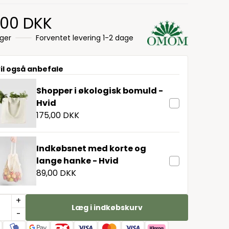
,00 DKK
ager
Forventet levering 1-2 dage
vil også anbefale
Shopper i økologisk bomuld -
Hvid
175,00 DKK
Indkøbsnet med korte og
lange hanke - Hvid
89,00 DKK
+
Læg i indkøbskurv
-