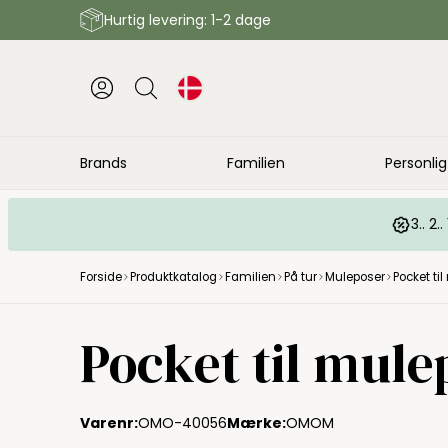
Hurtig levering: 1-2 dage
Brands
Familien
Personlig
3.. 2
Forside
Produktkatalog
Familien
På tur
Muleposer
Pocket ti
Pocket til mule
Varenr:
OMO-40056
Mærke:
OMOM