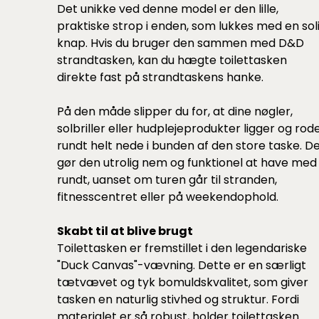
Det unikke ved denne model er den lille,
praktiske strop i enden, som lukkes med en sol
knap. Hvis du bruger den sammen med D&D
strandtasken, kan du hægte toilettasken
direkte fast på strandtaskens hanke.
På den måde slipper du for, at dine nøgler,
solbriller eller hudplejeprodukter ligger og rod
rundt helt nede i bunden af den store taske. D
gør den utrolig nem og funktionel at have med
rundt, uanset om turen går til stranden,
fitnesscentret eller på weekendophold.
Skabt til at blive brugt
Toilettasken er fremstillet i den legendariske
"Duck Canvas"-vævning. Dette er en særligt
tætvævet og tyk bomuldskvalitet, som giver
tasken en naturlig stivhed og struktur. Fordi
materialet er så robust, holder toilettasken