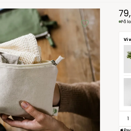
79
På l
Vi 