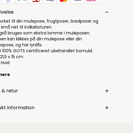
ivelse
pocket til din mulepose, frugtposer, brødposer og
 små net til indkøbsturen.
gså bruges som ekstra lomme i muleposen.
n kan klikkes på din mulepose eller din
spose, og har lynlås.
ic Textile Standard
 i 100% GOTS certificeret ubehandlet bomuld.
21,5 x 15 cm
 Hvid
mere
 & retur
kt information