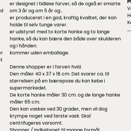
P
er designet i tidløse farver, så de også er smarte
V
id
om 3 år og om 5 år og...
H
er produceret i en god, kraftig kvalitet, der kan
K
holde til selv tunge varer.
er udstyret med to korte hanke og to lange
hanke, så du kan bære den både over skulderen
og i hånden.
er
kommer uden emballage.
et
Denne shopper er i farven hvid.
Den måler 40 x 37 x 18 cm. Det svarer ca. til
størrelsen på en bærepose du kan købe i
supermarkedet.
De korte hanke måler 30 cm. og de lange hanke
måler 65 cm.
Den kan vaskes ved 30 grader, men vil dog
krympe noget ved første vask. Skal
centrifugeres varsomt.
Shopper / indkøbsnet til mange formål