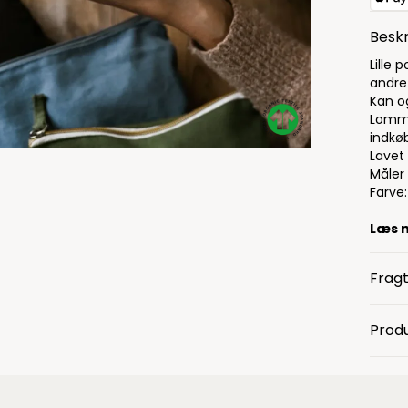
Beskr
Lille 
andre
Kan o
Lomme
indkøb
GOTS - Global Organ
Lavet
Måler 
Farve:
Læs 
Fragt
Produ