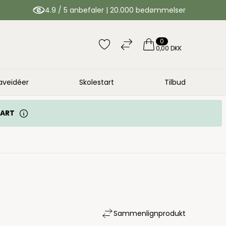
4.9 / 5 anbefaler | 20.000 bedømmelser
0
0,00 DKK
aveidéer
Skolestart
Tilbud
TART
Sammenlign
produkt