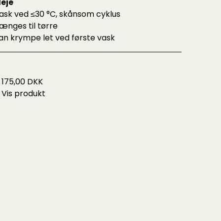
leje
ask ved ≤30 °C, skånsom cyklus
ænges til tørre
an krympe let ved første vask
175,00 DKK
Vis produkt