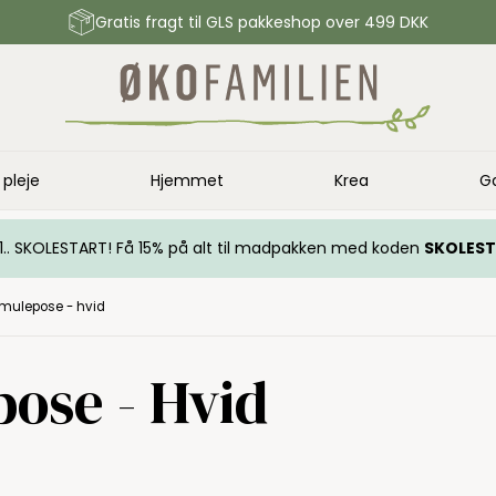
Gratis fragt til GLS pakkeshop over 499 DKK
 pleje
Hjemmet
Krea
G
.. 1.. SKOLESTART! Få 15% på alt til madpakken med koden
SKOLES
l mulepose - hvid
pose - Hvid