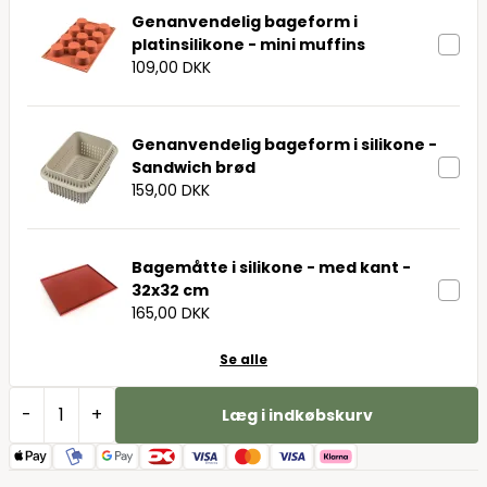
Genanvendelig bageform i
platinsilikone - mini muffins
109,00 DKK
Genanvendelig bageform i silikone -
Sandwich brød
159,00 DKK
Bagemåtte i silikone - med kant -
32x32 cm
165,00 DKK
Se alle
-
+
Læg i indkøbskurv