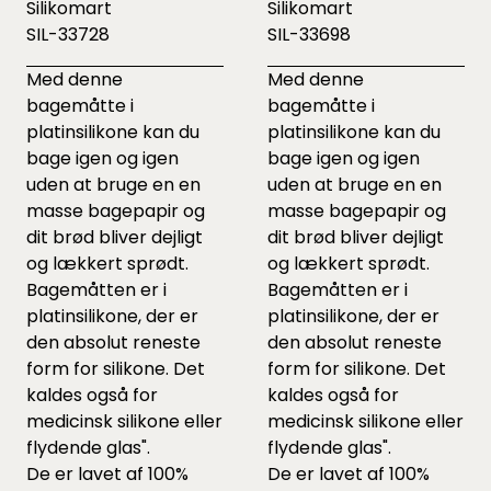
Silikomart
Silikomart
SIL-33728
SIL-33698
Med denne
Med denne
bagemåtte i
bagemåtte i
platinsilikone kan du
platinsilikone kan du
bage igen og igen
bage igen og igen
uden at bruge en en
uden at bruge en en
masse bagepapir og
masse bagepapir og
dit brød bliver dejligt
dit brød bliver dejligt
og lækkert sprødt.
og lækkert sprødt.
Bagemåtten er i
Bagemåtten er i
platinsilikone, der er
platinsilikone, der er
den absolut reneste
den absolut reneste
form for silikone. Det
form for silikone. Det
kaldes også for
kaldes også for
medicinsk silikone eller
medicinsk silikone eller
flydende glas".
flydende glas".
De er lavet af 100%
De er lavet af 100%