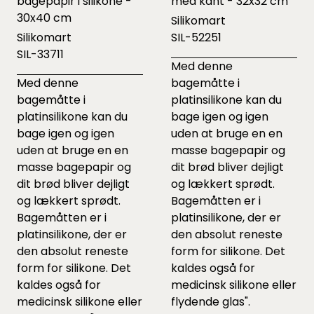
bagepapir i silikone -
med kant - 32x32 cm
30x40 cm
Silikomart
Silikomart
SIL-52251
SIL-33711
Med denne
Med denne
bagemåtte i
bagemåtte i
platinsilikone kan du
platinsilikone kan du
bage igen og igen
bage igen og igen
uden at bruge en en
uden at bruge en en
masse bagepapir og
masse bagepapir og
dit brød bliver dejligt
dit brød bliver dejligt
og lækkert sprødt.
og lækkert sprødt.
Bagemåtten er i
Bagemåtten er i
platinsilikone, der er
platinsilikone, der er
den absolut reneste
den absolut reneste
form for silikone. Det
form for silikone. Det
kaldes også for
kaldes også for
medicinsk silikone eller
medicinsk silikone eller
flydende glas".