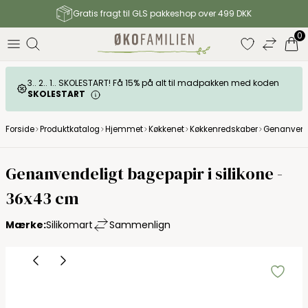
Gratis fragt til GLS pakkeshop over 499 DKK
0
3.. 2.. 1.. SKOLESTART! Få 15% på alt til madpakken med koden
SKOLESTART
Forside
Produktkatalog
Hjemmet
Køkkenet
Køkkenredskaber
Genanvend
Genanvendeligt bagepapir i silikone -
36x43 cm
Mærke:
Silikomart
Sammenlign