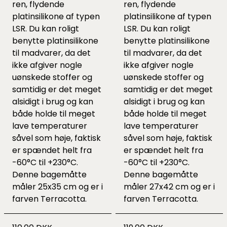
ren, flydende
ren, flydende
platinsilikone af typen
platinsilikone af typen
LSR. Du kan roligt
LSR. Du kan roligt
benytte platinsilikone
benytte platinsilikone
til madvarer, da det
til madvarer, da det
ikke afgiver nogle
ikke afgiver nogle
uønskede stoffer og
uønskede stoffer og
samtidig er det meget
samtidig er det meget
alsidigt i brug og kan
alsidigt i brug og kan
både holde til meget
både holde til meget
lave temperaturer
lave temperaturer
såvel som høje, faktisk
såvel som høje, faktisk
er spændet helt fra
er spændet helt fra
-60°C til +230°C.
-60°C til +230°C.
Denne bagemåtte
Denne bagemåtte
måler 25x35 cm og er i
måler 27x42 cm og er i
farven Terracotta.
farven Terracotta.