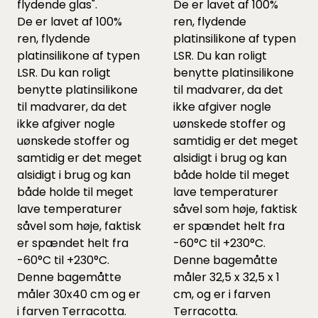
flydende glas".
De er lavet af 100%
De er lavet af 100%
ren, flydende
ren, flydende
platinsilikone af typen
platinsilikone af typen
LSR. Du kan roligt
LSR. Du kan roligt
benytte platinsilikone
benytte platinsilikone
til madvarer, da det
til madvarer, da det
ikke afgiver nogle
ikke afgiver nogle
uønskede stoffer og
uønskede stoffer og
samtidig er det meget
samtidig er det meget
alsidigt i brug og kan
alsidigt i brug og kan
både holde til meget
både holde til meget
lave temperaturer
lave temperaturer
såvel som høje, faktisk
såvel som høje, faktisk
er spændet helt fra
er spændet helt fra
-60°C til +230°C.
-60°C til +230°C.
Denne bagemåtte
Denne bagemåtte
måler 32,5 x 32,5 x 1
måler 30x40 cm og er
cm, og er i farven
i farven Terracotta.
Terracotta.