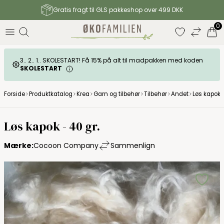
Gratis fragt til GLS pakkeshop over 499 DKK
0
3.. 2.. 1.. SKOLESTART! Få 15% på alt til madpakken med koden
SKOLESTART
Forside
Produktkatalog
Krea
Garn og tilbehør
Tilbehør
Andet
Løs kapok -
Løs kapok - 40 gr.
Mærke:
Cocoon Company
Sammenlign