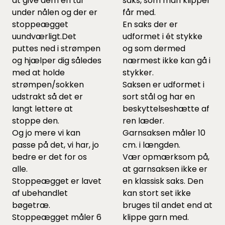
at give dem en tur
saks, som man klipper
under nålen og der er
får med.
stoppeægget
En saks der er
uundværligt.
Det
udformet i ét stykke
puttes ned i strømpen
og som dermed
og hjælper dig således
nærmest ikke kan gå i
med at holde
stykker.
strømpen/sokken
Saksen er udformet i
udstrakt så det er
sort stål og har en
langt lettere at
beskyttelseshætte af
stoppe den.
ren læder.
Og jo mere vi kan
Garnsaksen måler 10
passe på det, vi har, jo
cm. i længden.
bedre er det for os
Vær opmærksom på,
alle.
at garnsaksen ikke er
Stoppeægget er lavet
en klassisk saks. Den
af ubehandlet
kan stort set ikke
bøgetræ.
bruges til andet end at
Stoppeægget måler 6
klippe garn med.