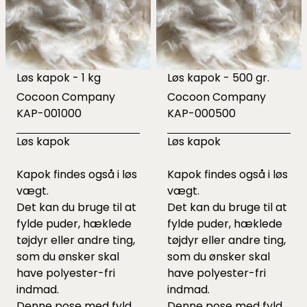
Løs kapok - 1 kg
Løs kapok - 500 gr.
Cocoon Company
Cocoon Company
KAP-001000
KAP-000500
Løs kapok
Løs kapok
Kapok findes også i løs
Kapok findes også i løs
vægt.
vægt.
Det kan du bruge til at
Det kan du bruge til at
fylde puder, hæklede
fylde puder, hæklede
tøjdyr eller andre ting,
tøjdyr eller andre ting,
som du ønsker skal
som du ønsker skal
have polyester-fri
have polyester-fri
indmad.
indmad.
Denne pose med fyld
Denne pose med fyld