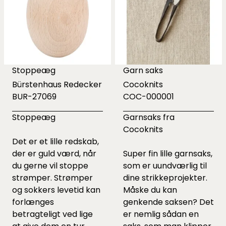
Stoppeæg
Garn saks
Bürstenhaus Redecker
Cocoknits
BUR-27069
COC-000001
Stoppeæg
Garnsaks fra
Cocoknits
Det er et lille redskab,
der er guld værd, når
Super fin lille garnsaks,
du gerne vil stoppe
som er uundværlig til
strømper.
Strømper
dine strikkeprojekter.
og sokkers levetid kan
Måske du kan
forlænges
genkende saksen? Det
betragteligt ved lige
er nemlig sådan en