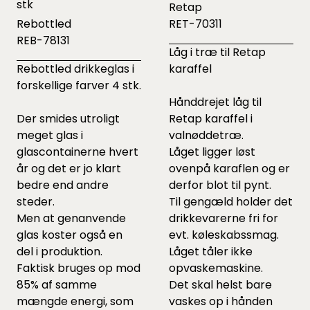
stk
Retap
Rebottled
RET-70311
REB-78131
Låg i træ til Retap
Rebottled drikkeglas i
karaffel
forskellige farver 4 stk.
Hånddrejet låg til
Der smides utroligt
Retap karaffel i
meget glas i
valnøddetræ.
glascontainerne hvert
Låget ligger løst
år og det er jo klart
ovenpå karaflen og er
bedre end andre
derfor blot til pynt.
steder.
Til gengæld holder det
Men at genanvende
drikkevarerne fri for
glas koster også en
evt. køleskabssmag.
del i produktion.
Låget tåler ikke
Faktisk bruges op mod
opvaskemaskine.
85% af samme
Det skal helst bare
mængde energi, som
vaskes op i hånden