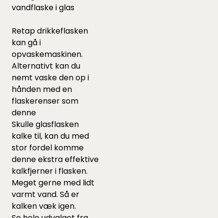
vandflaske i glas
Retap drikkeflasken
kan gå i
opvaskemaskinen.
Alternativt kan du
nemt vaske den op i
hånden med en
flaskerenser som
denne
Skulle glasflasken
kalke til, kan du med
stor fordel komme
denne
ekstra effektive
kalkfjerner i flasken.
Meget gerne med lidt
varmt vand. Så er
kalken væk igen.
Se hele udvalget fra