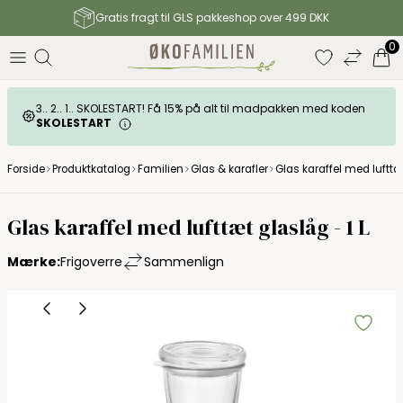
Gratis fragt til GLS pakkeshop over 499 DKK
0
3.. 2.. 1.. SKOLESTART! Få 15% på alt til madpakken med koden
SKOLESTART
Forside
Produktkatalog
Familien
Glas & karafler
Glas karaffel med lufttæt
Glas karaffel med lufttæt glaslåg - 1 L
Mærke:
Frigoverre
Sammenlign