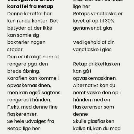
karaffel fra Retap
lige
her
Denne karaffel har
Retaps vandflaske er
kun runde kanter. Det
lavet af op til 30%
betyder at der ikke
genanvendt glas.
kan samle sig
bakterier nogen
Vedligehold af din
steder.
vandflaske i glas
Den er utroligt nem at
rengøre pga. den
Retap drikkeflasken
brede åbning.
kan gå i
Karaflen kan komme i
opvaskemaskinen.
opvaskemaskinen,
Alternativt kan du
men kan også sagtens
nemt vaske den op i
rengøres i hånden.
hånden med en
F.eks. med
denne
fine
flaskerenser som
flaskerenser.
denne
Se hele udvalget fra
Skulle glasflasken
Retap lige
her
kalke til, kan du med