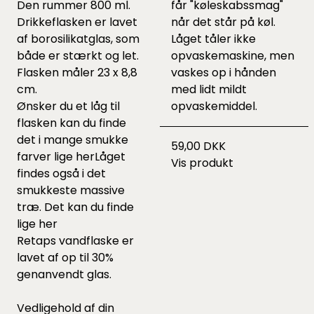
Den rummer 800 ml.
får "køleskabssmag"
Drikkeflasken er lavet
når det står på køl.
af borosilikatglas, som
Låget tåler ikke
både er stærkt og let.
opvaskemaskine, men
Flasken måler 23 x 8,8
vaskes op i hånden
cm.
med lidt mildt
Ønsker du et låg til
opvaskemiddel.
flasken kan du finde
det i mange smukke
59,00 DKK
farver lige
her
Låget
Vis produkt
findes også i det
smukkeste massive
træ. Det kan du finde
lige
her
Retaps vandflaske er
lavet af op til 30%
genanvendt glas.
Vedligehold af din