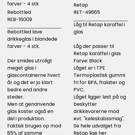
farver - 4 stk
Retap
Rebottled
RET-49665
REB-16009
Låg til Retap karaffel i
Rebottled lave
glas
drikkeglas i blandede
farver - 4 stk.
Låg der passer til
Retap karaffel i glas
Der smides utroligt
Farve: Black
meget glas i
Låget er i TPE
glascontainerne hvert
Termoplastisk gummi
år og det er jo klart
fri for BPA, ftalater og
bedre end andre
PVC.
steder.
Låget ligger løst på og
Men at genanvende
beskytter
glas koster også en
drikkevarerne mod
del i produktion.
evt. "køleskabssmag".
Faktisk bruges op mod
Se hele udvalget fra
85% af samme
Retap lige
her