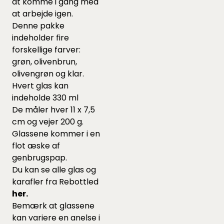
at komme i gang med
at arbejde igen.
Denne pakke
indeholder fire
forskellige farver:
grøn, olivenbrun,
olivengrøn og klar.
Hvert glas kan
indeholde 330 ml
De måler hver 11 x 7,5
cm og vejer 200 g.
Glassene kommer i en
flot æske af
genbrugspap.
Du kan se alle glas og
karafler fra Rebottled
her.
Bemærk at glassene
kan variere en anelse i