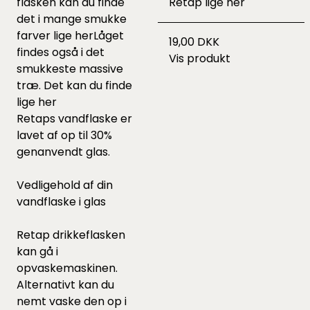
flasken kan du finde
Retap lige
her
det i mange smukke
farver lige
her
Låget
19,00 DKK
findes også i det
Vis produkt
smukkeste massive
træ. Det kan du finde
lige
her
Retaps vandflaske er
lavet af op til 30%
genanvendt glas.
Vedligehold af din
vandflaske i glas
Retap drikkeflasken
kan gå i
opvaskemaskinen.
Alternativt kan du
nemt vaske den op i