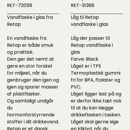
RET-72056
RET-31388
Vandflaske i glas fra
Låg til Retap
Retap
vandflaske i glas
En vandflaske fra
Låg der passer til
Retap er både smuk
Retap vandflaske i
og praktisk.
glas
Den gør det nemt at
Farve: Black
gøre en stor forskel
Låget er i TPE
for miljøet, når du
Termoplastisk gummi
genbruger den igen og
fri for BPA, ftalater og
igen og sparer masser
PVC.
af plastflasker.
Låget ligger løst på og
Og samtidigt undgår
er derfor ikke tæt nok
du
til at du kan lægge
hormonforstyrrende
drikkeflasken i tasken.
stoffer i dit drikkevand.
Låget skal gerne sige
Retap er et dansk
en kliklyd, når du