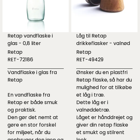
Retap vandflaske i
Låg til Retap
glas - 0,8 liter
drikkeflasker - valnød
Retap
Retap
RET-72186
RET-49429
Vandflaske i glas fra
Ønsker du en plastfri
Retap
Retap flaske, så har du
mulighed for at tilkøbe
En vandflaske fra
et låg i træ.
Retap er både smuk
Dette låg er i
og praktisk.
valnøddetræ.
Den gør det nemt at
Låget er hånddrejet og
gøre en stor forskel
giver din retap flaske
for miljøet, når du
et smukt og stilrent
genbruger den igen og
look.