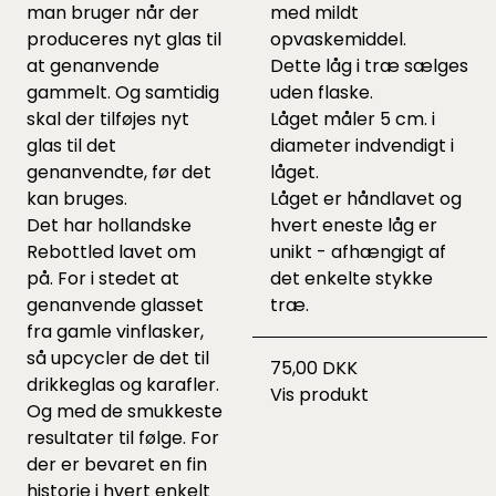
man bruger når der
med mildt
produceres nyt glas til
opvaskemiddel.
at genanvende
Dette låg i træ sælges
gammelt. Og samtidig
uden flaske.
skal der tilføjes nyt
Låget måler 5 cm. i
glas til det
diameter indvendigt i
genanvendte, før det
låget.
kan bruges.
Låget er håndlavet og
Det har hollandske
hvert eneste låg er
Rebottled lavet om
unikt - afhængigt af
på. For i stedet at
det enkelte stykke
genanvende glasset
træ.
fra gamle vinflasker,
så upcycler de det til
75,00 DKK
drikkeglas og karafler.
Vis produkt
Og med de smukkeste
resultater til følge. For
der er bevaret en fin
historie i hvert enkelt