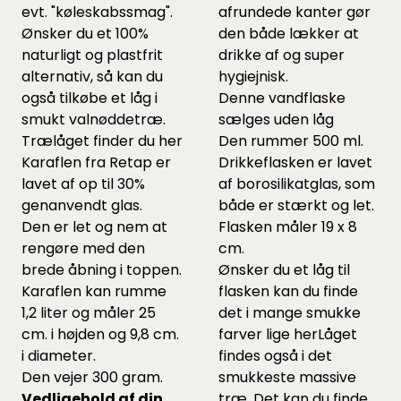
evt. "køleskabssmag".
afrundede kanter gør
Ønsker du et 100%
den både lækker at
naturligt og plastfrit
drikke af og super
alternativ, så kan du
hygiejnisk.
også tilkøbe et låg i
Denne vandflaske
smukt valnøddetræ.
sælges uden låg
Trælåget finder du
her
Den rummer 500 ml.
Karaflen fra Retap er
Drikkeflasken er lavet
lavet af op til 30%
af borosilikatglas, som
genanvendt glas.
både er stærkt og let.
Den er let og nem at
Flasken måler 19 x 8
rengøre med den
cm.
brede åbning i toppen.
Ønsker du et låg til
Karaflen kan rumme
flasken kan du finde
1,2 liter og måler 25
det i mange smukke
cm. i højden og 9,8 cm.
farver lige
her
Låget
i diameter.
findes også i det
Den vejer 300 gram.
smukkeste massive
Vedligehold af din
træ. Det kan du finde