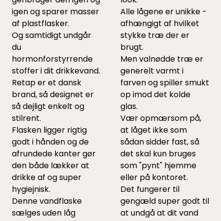
igen og sparer masser
Alle lågene er unikke -
af plastflasker.
afhængigt af hvilket
Og samtidigt undgår
stykke træ der er
du
brugt.
hormonforstyrrende
Men valnødde træ er
stoffer i dit drikkevand.
generelt varmt i
Retap er et dansk
farven og spiller smukt
brand, så designet er
op imod det kolde
så dejligt enkelt og
glas.
stilrent.
Vær opmærsom på,
Flasken ligger rigtig
at låget ikke som
godt i hånden og de
sådan sidder fast, så
afrundede kanter gør
det skal kun bruges
den både lækker at
som "pynt" hjemme
drikke af og super
eller på kontoret.
hygiejnisk.
Det fungerer til
Denne vandflaske
gengæld super godt til
sælges uden låg
at undgå at dit vand