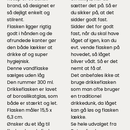
brand, så designet er
sætter det på. Så er
så dejligt enkelt og
du sikker på, at det
stilrent.
sidder godt fast.
Flasken ligger rigtig
Sidder det for godt
godt i hånden og de
fast, når du skal have
afrundede kanter gør
låget af igen, kan du
den både lækker at
evt. vende flasken på
drikke af og super
hovedet, så låget
hygiejnisk.
bliver vådt. Så er det
Denne vandflaske
nemt at få af.
sælges uden låg
Det anbefales ikke at
Den rummer 300 ml.
bruge drikkeflasken
Drikkeflasken er lavet
som man ofte bruger
af borosilikatglas, som
en traditionel
både er stærkt og let.
drikkedunk, da låget
Flasken måler 15,5 x
kan gå løs og flasken
6,3 cm.
lække.
Ønsker du et låg til
Se hele udvalget fra