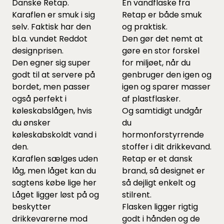
Danske Retap.
En vandflaske fra
Karaflen er smuk i sig
Retap er både smuk
selv. Faktisk har den
og praktisk.
bl.a. vundet Reddot
Den gør det nemt at
designprisen.
gøre en stor forskel
Den egner sig super
for miljøet, når du
godt til at servere på
genbruger den igen og
bordet, men passer
igen og sparer masser
også perfekt i
af plastflasker.
køleskabslågen, hvis
Og samtidigt undgår
du ønsker
du
køleskabskoldt vand i
hormonforstyrrende
den.
stoffer i dit drikkevand.
Karaflen sælges uden
Retap er et dansk
låg, men låget kan du
brand, så designet er
sagtens købe lige
her
så dejligt enkelt og
Låget ligger løst på og
stilrent.
beskytter
Flasken ligger rigtig
drikkevarerne mod
godt i hånden og de