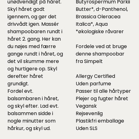
unødvendigt på håret.
Butyrospermum Parkii
Skyl håret godt
Butter*, d-Panthenol,
igennem, og gør det
Brassica Oleracea
drivvådt igen. Massér
Italica*, Aqua
shampoobaren rundt i
*økologiske råvarer
håret 2. gang. Her kan
du nøjes med færre
Fordele ved at bruge
gange rundt i håret, og
denne shampoobar
det vil skumme mere
fra Simpelt
og hurtigere op. Skyl
derefter håret
Allergy Certified
grundigt.
Uden parfume
Fordel evt.
Passer til alle hårtyper
balsambaren i håret,
Plejer og fugter håret
og skyl efter. Lad evt.
Vegansk
balsammen sidde i
Rejsevenlig
nogle minutter som
Plastikfri emballage
hårkur, og skyl ud.
Uden SLS