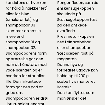
konsistens er hverken
Rengør fladen, som du
for hård (knækker let)
ønsker sugekoppen
eller for blød
skal sidde på
(smuldrer let), og
Sæt sugekoppen fast
shampoobar 03
på den ønskede
skummer en smule
overflade
mere end
Pres metal-kapslen
shampoobar 01 og
ned i din sæbebar
shampoobar 02.
eller shampoobar
Shampoobarens form
Sæt sæben fast på
og størrelse gør den
magneten.
nem at håndtere med
Denne nye og
våde hænder, og er
forbedret udgave kan
hverken for stor eller
holde op til 200 g
lille. Den firkantede
sæbe hvis monteret
form gør den god at
korrekt.
gribe om.
Den kan flyttes som
Shampoobaren er drøj
man ønsker det.
i brug, holder enormt