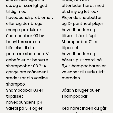
up, og er særligt god
efterlader håret med
til dig med
et shiny og let look.
hovedbundsproblemer,
Plejende sheabutter
eller dig der bruger
og D-pantheol plejer
mange produkter.
hovedbunden og
Shampoobar 03 bør
tilfører håret fugt.
benyttes som en
Shampoobar 01 er
tilføjelse til din
tilpasset
primære shampoo. Vi
hovedbunden og
anbefaler at benytte
hårets pH-værdi på
shampoobar 03 2-4
5,4. Shampoobaren er
gange om måneden i
velegnet til Curly Girl-
stedet for din vanlige
metoden.
shampoo.
Shampoobar 03 er
Sådan bruger du en
tilpasset
shampoobar
hovedbundens pH-
værdi på 5,4 og er
Red håret inden du går