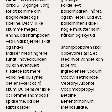
cirka 6-10 gange. Sørg
Fordel evt.
for at komme om i
balsambaren i håret,
baghovedet og i
og skyl efter. Lad evt.
siderne. Det vil ikke
balsammen sidde i
skumme meget
nogle minutter som
endnu, da shampooen
hårkur, og skyl ud.
ved 1. vask fjerner skidt
og snavs
Shampoobaren skal
Massér med fingrene
opbevares tørt, et
rundt i hovedbunden -
sted hvor vandet kan
du kan eventuelt
løbe fra.
tilsætte lidt mere
Ingredienser: Sodium
vand, hvis du synes,
Cocoyl Isethionate,
det er svært at få
Cetearyl Alcohol,
skum. Du behøver ikke
Cocamidopropyl
at komme shampoo i
Betaine,
spidserne, da det
Behentrimonium
faktisk slider
Methosulfate,