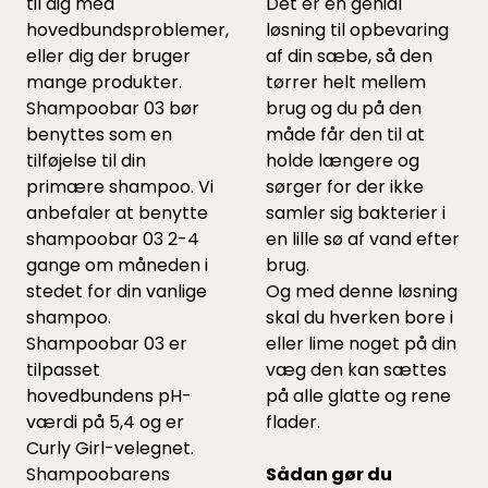
til dig med
Det er en genial
hovedbundsproblemer,
løsning til opbevaring
eller dig der bruger
af din sæbe, så den
mange produkter.
tørrer helt mellem
Shampoobar 03 bør
brug og du på den
benyttes som en
måde får den til at
tilføjelse til din
holde længere og
primære shampoo. Vi
sørger for der ikke
anbefaler at benytte
samler sig bakterier i
shampoobar 03 2-4
en lille sø af vand efter
gange om måneden i
brug.
stedet for din vanlige
Og med denne løsning
shampoo.
skal du hverken bore i
Shampoobar 03 er
eller lime noget på din
tilpasset
væg den kan sættes
hovedbundens pH-
på alle glatte og rene
værdi på 5,4 og er
flader.
Curly Girl-velegnet.
Shampoobarens
Sådan gør du