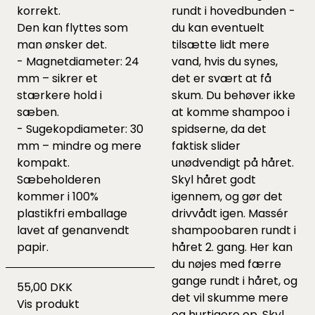
korrekt.
rundt i hovedbunden -
Den kan flyttes som
du kan eventuelt
man ønsker det.
tilsætte lidt mere
- Magnetdiameter: 24
vand, hvis du synes,
mm – sikrer et
det er svært at få
stærkere hold i
skum. Du behøver ikke
sæben.
at komme shampoo i
- Sugekopdiameter: 30
spidserne, da det
mm – mindre og mere
faktisk slider
kompakt.
unødvendigt på håret.
Sæbeholderen
Skyl håret godt
kommer i 100%
igennem, og gør det
plastikfri emballage
drivvådt igen. Massér
lavet af genanvendt
shampoobaren rundt i
papir.
håret 2. gang. Her kan
du nøjes med færre
gange rundt i håret, og
55,00 DKK
det vil skumme mere
Vis produkt
og hurtigere op. Skyl