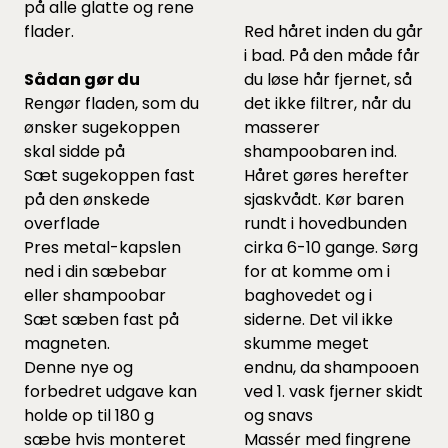
på alle glatte og rene
flader.
Red håret inden du går
i bad. På den måde får
Sådan gør du
du løse hår fjernet, så
Rengør fladen, som du
det ikke filtrer, når du
ønsker sugekoppen
masserer
skal sidde på
shampoobaren ind.
Sæt sugekoppen fast
Håret gøres herefter
på den ønskede
sjaskvådt. Kør baren
overflade
rundt i hovedbunden
Pres metal-kapslen
cirka 6-10 gange. Sørg
ned i din sæbebar
for at komme om i
eller shampoobar
baghovedet og i
Sæt sæben fast på
siderne. Det vil ikke
magneten.
skumme meget
Denne nye og
endnu, da shampooen
forbedret udgave kan
ved 1. vask fjerner skidt
holde op til 180 g
og snavs
sæbe hvis monteret
Massér med fingrene