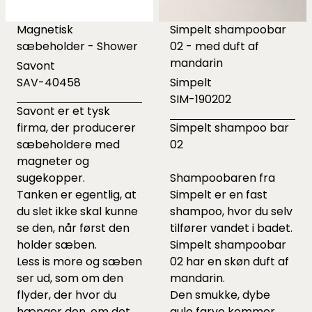
Magnetisk
Simpelt shampoobar
sæbeholder - Shower
02 - med duft af
mandarin
Savont
SAV-40458
Simpelt
SIM-190202
Savont er et tysk
firma, der producerer
Simpelt shampoo bar
sæbeholdere med
02
magneter og
sugekopper.
Shampoobaren fra
Tanken er egentlig, at
Simpelt er en fast
du slet ikke skal kunne
shampoo, hvor du selv
se den, når først den
tilfører vandet i badet.
holder sæben.
Simpelt shampoobar
Less is more og sæben
02 har en skøn duft af
ser ud, som om den
mandarin.
flyder, der hvor du
Den smukke, dybe
hænger den, om det
gule farve kommer