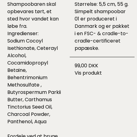
Shampoobaren skal
Størrelse: 5,5 cm, 55 g.
opbevares tørt, et
Simpelt shampoobar
sted hvor vandet kan
01 er produceret i
løbe fra.
Danmark og er pakket
Ingredienser:
i en FSC- & cradle-to-
Sodium Cocoyl
cradle-certificeret
Isethionate, Ceterayl
papæske.
Alcohol,
Cocamidopropyl
99,00 DKK
Betaine,
Vis produkt
Behentrimonium
Methosulfate ,
Butyrospermum Parkii
Butter, Carthamus
Tinctorius Seed Oil,
Charcoal Powder,
Panthenol, Aqua
Fordele ved at bruge