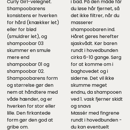
Curly Girl-velegnet.
i bad. På den måde får
Shampoobarens
du løse hår fjernet, så
konsistens er hverken
det ikke filtrer, når du
for hård (knækker let)
masserer
eller for blød
shampoobaren ind.
(smuldrer let), og
Håret gøres herefter
shampoobar 03
sjaskvådt. Kør baren
skummer en smule
rundt i hovedbunden
mere end
cirka 6-10 gange. Sørg
shampoobar 01 og
for at komme om i
shampoobar 02.
baghovedet og i
Shampoobarens form
siderne. Det vil ikke
og størrelse gør den
skumme meget
nem at håndtere med
endnu, da shampooen
våde hænder, og er
ved 1. vask fjerner skidt
hverken for stor eller
og snavs
lille. Den firkantede
Massér med fingrene
form gør den god at
rundt i hovedbunden -
gribe om.
du kan eventuelt