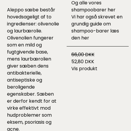
Og alle vores
Aleppo sæbe består
shampoobarer
her
hovedsageligt af to
Vi har også skrevet en
ingredienser: olivenolie
grundig guide om
og laurbærolie.
shampoo-barer læs
Olivenolien fungerer
den
her
som en mild og
fugtgivende base,
66,00 DKK
mens laurbærolien
52,80 DKK
giver sæben dens
Vis produkt
antibakterielle,
antiseptiske og
beroligende
egenskaber. Sæben
er derfor kendt for at
virke effektivt mod
hudproblemer som
eksem, psoriasis og
acne.