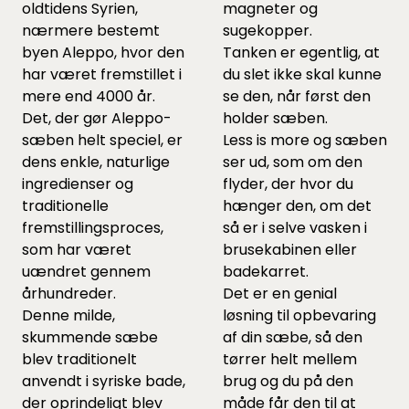
oldtidens Syrien,
magneter og
nærmere bestemt
sugekopper.
byen Aleppo, hvor den
Tanken er egentlig, at
har været fremstillet i
du slet ikke skal kunne
mere end 4000 år.
se den, når først den
Det, der gør Aleppo-
holder sæben.
sæben helt speciel, er
Less is more og sæben
dens enkle, naturlige
ser ud, som om den
ingredienser og
flyder, der hvor du
traditionelle
hænger den, om det
fremstillingsproces,
så er i selve vasken i
som har været
brusekabinen eller
uændret gennem
badekarret.
århundreder.
Det er en genial
Denne milde,
løsning til opbevaring
skummende sæbe
af din sæbe, så den
blev traditionelt
tørrer helt mellem
anvendt i syriske bade,
brug og du på den
der oprindeligt blev
måde får den til at