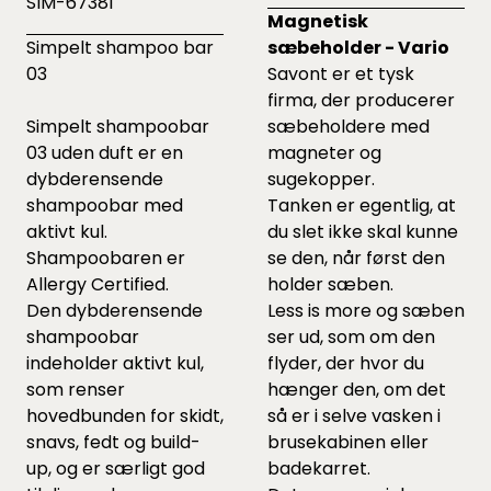
SIM-67381
Magnetisk
Simpelt shampoo bar
sæbeholder - Vario
03
Savont er et tysk
firma, der producerer
Simpelt shampoobar
sæbeholdere med
03 uden duft er en
magneter og
dybderensende
sugekopper.
shampoobar med
Tanken er egentlig, at
aktivt kul.
du slet ikke skal kunne
Shampoobaren er
se den, når først den
Allergy Certified.
holder sæben.
Den dybderensende
Less is more og sæben
shampoobar
ser ud, som om den
indeholder aktivt kul,
flyder, der hvor du
som renser
hænger den, om det
hovedbunden for skidt,
så er i selve vasken i
snavs, fedt og build-
brusekabinen eller
up, og er særligt god
badekarret.