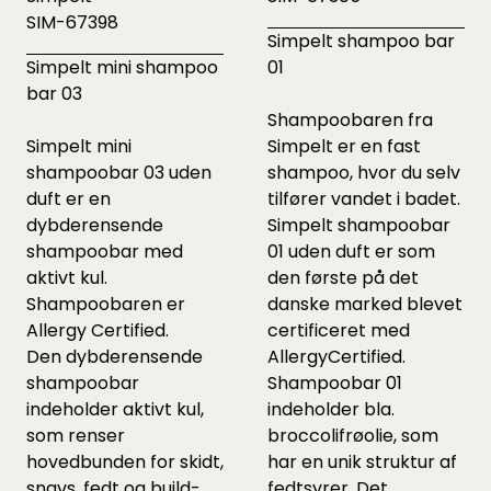
SIM-67398
Simpelt shampoo bar
Simpelt mini shampoo
01
bar 03
Shampoobaren fra
Simpelt mini
Simpelt er en fast
shampoobar 03 uden
shampoo, hvor du selv
duft er en
tilfører vandet i badet.
dybderensende
Simpelt shampoobar
shampoobar med
01 uden duft er som
aktivt kul.
den første på det
Shampoobaren er
danske marked blevet
Allergy Certified.
certificeret med
Den dybderensende
AllergyCertified.
shampoobar
Shampoobar 01
indeholder aktivt kul,
indeholder bla.
som renser
broccolifrøolie, som
hovedbunden for skidt,
har en unik struktur af
snavs, fedt og build-
fedtsyrer. Det