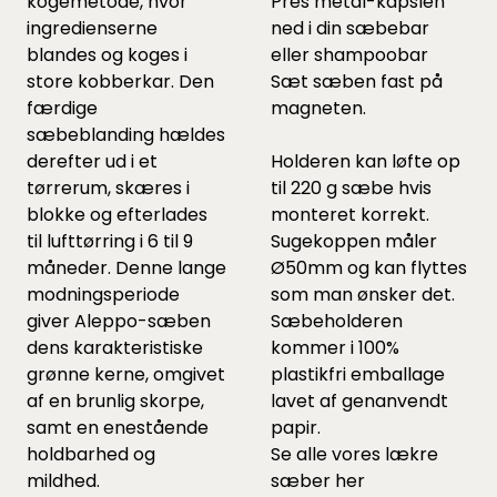
kogemetode, hvor
Pres metal-kapslen
ingredienserne
ned i din sæbebar
blandes og koges i
eller shampoobar
store kobberkar. Den
Sæt sæben fast på
færdige
magneten.
sæbeblanding hældes
derefter ud i et
Holderen kan løfte op
tørrerum, skæres i
til 220 g sæbe hvis
blokke og efterlades
monteret korrekt.
til lufttørring i 6 til 9
Sugekoppen måler
måneder. Denne lange
Ø50mm og kan flyttes
modningsperiode
som man ønsker det.
giver Aleppo-sæben
Sæbeholderen
dens karakteristiske
kommer i 100%
grønne kerne, omgivet
plastikfri emballage
af en brunlig skorpe,
lavet af genanvendt
samt en enestående
papir.
holdbarhed og
Se alle vores lækre
mildhed.
sæber
her