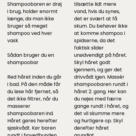
Shampoobaren er drøj
tilsætte lidt mere
i brug, holder enormt
vand, hvis du synes,
længe, da man ikke
det er svært at få
bruger så meget
skum. Du behøver ikke
shampoo ved hver
at komme shampoo i
vask
spidserne, da det
faktisk slider
Sådan bruger du en
unødvendigt på håret.
shampoobar
Skyl håret godt
igennem, og gør det
Red håret inden du går
drivvådt igen. Massér
i bad. På den måde får
shampoobaren rundt i
du løse hår fjernet, så
håret 2. gang. Her kan
det ikke filtrer, når du
du nøjes med færre
masserer
gange rundt i håret, og
shampoobaren ind.
det vil skumme mere
Håret gøres herefter
og hurtigere op. Skyl
sjaskvådt. Kør baren
derefter håret
rundt i hovedbunden
grundigt.