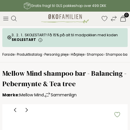
Gratis fragt til GLS pakkeshop over 499 DKK
0
3.. 2.. 1.. SKOLESTART! Få 15% på alt til madpakken med koden
SKOLESTART
Forside
Produktkatalog
Personlig pleje
Hårpleje
Shampoo
Shampoo bar
Mellow Mind shampoo bar - Balancing -
Pebermynte & Tea tree
Mærke:
Mellow Mind
Sammenlign