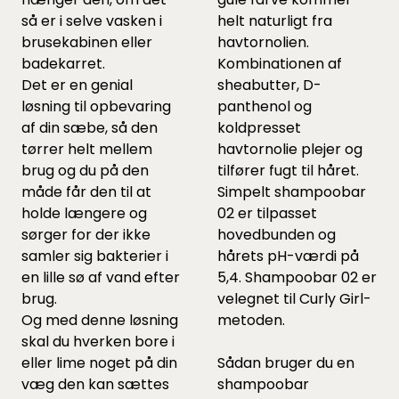
så er i selve vasken i
helt naturligt fra
brusekabinen eller
havtornolien.
badekarret.
Kombinationen af
Det er en genial
sheabutter, D-
løsning til opbevaring
panthenol og
af din sæbe, så den
koldpresset
tørrer helt mellem
havtornolie plejer og
brug og du på den
tilfører fugt til håret.
måde får den til at
Simpelt shampoobar
holde længere og
02 er tilpasset
sørger for der ikke
hovedbunden og
samler sig bakterier i
hårets pH-værdi på
en lille sø af vand efter
5,4. Shampoobar 02 er
brug.
velegnet til Curly Girl-
Og med denne løsning
metoden.
skal du hverken bore i
eller lime noget på din
Sådan bruger du en
væg den kan sættes
shampoobar