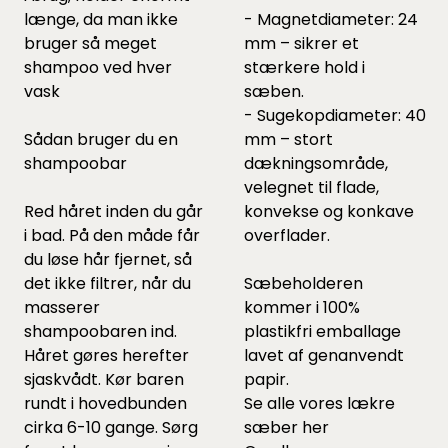
længe, da man ikke
- Magnetdiameter: 24
bruger så meget
mm – sikrer et
shampoo ved hver
stærkere hold i
vask
sæben.
- Sugekopdiameter: 40
Sådan bruger du en
mm – stort
shampoobar
dækningsområde,
velegnet til flade,
Red håret inden du går
konvekse og konkave
i bad. På den måde får
overflader.
du løse hår fjernet, så
det ikke filtrer, når du
Sæbeholderen
masserer
kommer i 100%
shampoobaren ind.
plastikfri emballage
Håret gøres herefter
lavet af genanvendt
sjaskvådt. Kør baren
papir.
rundt i hovedbunden
Se alle vores lækre
cirka 6-10 gange. Sørg
sæber
her