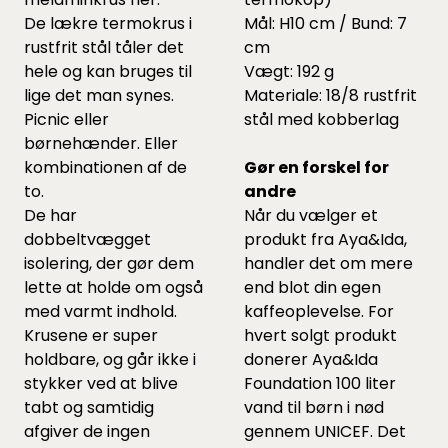
De lækre termokrus i
Mål: H10 cm / Bund: 7
rustfrit stål tåler det
cm
hele og kan bruges til
Vægt: 192 g
lige det man synes.
Materiale: 18/8 rustfrit
Picnic eller
stål med kobberlag
børnehænder. Eller
kombinationen af de
Gør en forskel for
to.
andre
De har
Når du vælger et
dobbeltvægget
produkt fra Aya&Ida,
isolering, der gør dem
handler det om mere
lette at holde om også
end blot din egen
med varmt indhold.
kaffeoplevelse. For
Krusene er super
hvert solgt produkt
holdbare, og går ikke i
donerer Aya&Ida
stykker ved at blive
Foundation 100 liter
tabt og samtidig
vand til børn i nød
afgiver de ingen
gennem UNICEF. Det