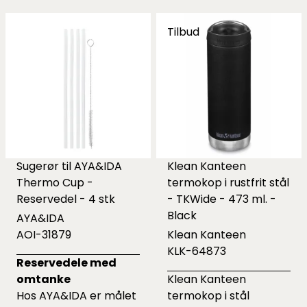
Tilbud
Sugerør til AYA&IDA
Klean Kanteen
Thermo Cup -
termokop i rustfrit stål
Reservedel - 4 stk
- TKWide - 473 ml. -
Black
AYA&IDA
AOI-31879
Klean Kanteen
KLK-64873
Reservedele med
omtanke
Klean Kanteen
Hos AYA&IDA er målet
termokop i stål