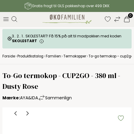
Gratis fragt til GLS pakkeshop over 499 DKK
0
3.. 2.. 1.. SKOLESTART! Få 15% på alt til madpakken med koden
SKOLESTART
Forside
Produktkatalog
Familien
Termokopper
To-go termokop - cup2go 
To-Go termokop - CUP2GO - 380 ml -
Dusty Rose
Mærke:
AYA&IDA
Sammenlign