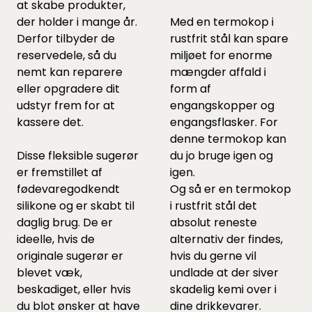
at skabe produkter,
der holder i mange år.
Med en termokop i
Derfor tilbyder de
rustfrit stål kan spare
reservedele, så du
miljøet for enorme
nemt kan reparere
mængder affald i
eller opgradere dit
form af
udstyr frem for at
engangskopper og
kassere det.
engangsflasker. For
denne termokop kan
Disse fleksible sugerør
du jo bruge igen og
er fremstillet af
igen.
fødevaregodkendt
Og så er en termokop
silikone og er skabt til
i rustfrit stål det
daglig brug. De er
absolut reneste
ideelle, hvis de
alternativ der findes,
originale sugerør er
hvis du gerne vil
blevet væk,
undlade at der siver
beskadiget, eller hvis
skadelig kemi over i
du blot ønsker at have
dine drikkevarer.