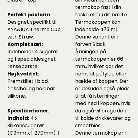
termokop fast i din
Perfekt pasform:
taske eller i dit bælte.
Designet specifikt til
Termokoppen kan
AYA&IDA Thermo Cup
indeholde 473 ml.
with Straw.
Denne variant er i
Komplet sæt:
farven Black
Indeholder 4 sugerør
Åbningen på
og 1 specialdesignet
termokoppen er 66
rensebørste.
mm., hvilket gør det
Høj kvalitet:
nemt at påfylde eller
Fremstillet i blød,
hælde af koppen. Der
fleksibel og holdbar
er desuden også plads
silikone.
til at få isterninger
med ned i koppen, hvis
Specifikationer:
du også vil bruge den
Indhold:
4 x
til kolde drikkevarer og
Silikonesugerør
smoothies.
(Ø9mm x H270mm), 1
Denne termokop er i