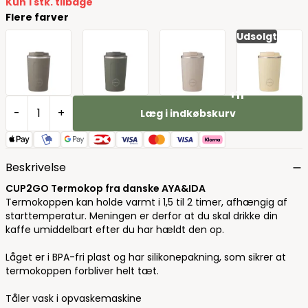
Kun 1 stk. tilbage
Flere farver
Udsolgt
+11
-
+
Læg i indkøbskurv
Beskrivelse
CUP2GO Termokop fra danske AYA&IDA
Termokoppen kan holde varmt i 1,5 til 2 timer, afhængig af
starttemperatur. Meningen er derfor at du skal drikke din
kaffe umiddelbart efter du har hældt den op.
Låget er i BPA-fri plast og har silikonepakning, som sikrer at
termokoppen forbliver helt tæt.
Tåler vask i opvaskemaskine