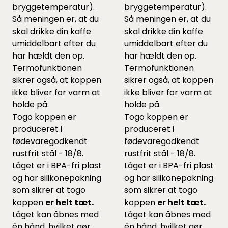
bryggetemperatur).
bryggetemperatur).
Så meningen er, at du
Så meningen er, at du
skal drikke din kaffe
skal drikke din kaffe
umiddelbart efter du
umiddelbart efter du
har hældt den op.
har hældt den op.
Termofunktionen
Termofunktionen
sikrer også, at koppen
sikrer også, at koppen
ikke bliver for varm at
ikke bliver for varm at
holde på.
holde på.
Togo koppen er
Togo koppen er
produceret i
produceret i
fødevaregodkendt
fødevaregodkendt
rustfrit stål - 18/8.
rustfrit stål - 18/8.
Låget er i BPA-fri plast
Låget er i BPA-fri plast
og har silikonepakning
og har silikonepakning
som sikrer at togo
som sikrer at togo
koppen
er helt tæt.
koppen
er helt tæt.
Låget kan åbnes med
Låget kan åbnes med
én hånd, hvilket gør
én hånd, hvilket gør