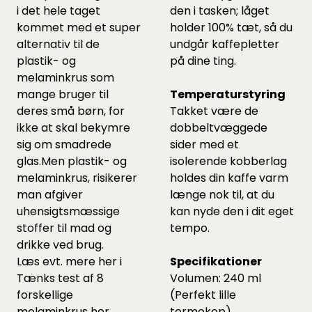
i det hele taget
den i tasken; låget
kommet med et super
holder 100% tæt, så du
alternativ til de
undgår kaffepletter
plastik- og
på dine ting.
melaminkrus som
mange bruger til
Temperaturstyring
deres små børn, for
Takket være de
ikke at skal bekymre
dobbeltvæggede
sig om smadrede
sider med et
glas.Men plastik- og
isolerende kobberlag
melaminkrus, risikerer
holdes din kaffe varm
man afgiver
længe nok til, at du
uhensigtsmæssige
kan nyde den i dit eget
stoffer til mad og
tempo.
drikke ved brug.
Læs evt. mere her i
Specifikationer
Tænks test af 8
Volumen: 240 ml
forskellige
(Perfekt lille
melaminkrus
her.
termokop)