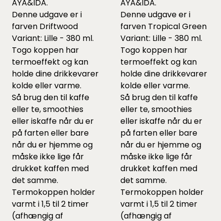
AYA&IDA.
AYA&IDA.
Denne udgave er i
Denne udgave er i
farven Driftwood
farven Tropical Green
Variant: Lille - 380 ml.
Variant: Lille - 380 ml.
Togo koppen har
Togo koppen har
termoeffekt og kan
termoeffekt og kan
holde dine drikkevarer
holde dine drikkevarer
kolde eller varme.
kolde eller varme.
Så brug den til kaffe
Så brug den til kaffe
eller te, smoothies
eller te, smoothies
eller iskaffe når du er
eller iskaffe når du er
på farten eller bare
på farten eller bare
når du er hjemme og
når du er hjemme og
måske ikke lige får
måske ikke lige får
drukket kaffen med
drukket kaffen med
det samme.
det samme.
Termokoppen holder
Termokoppen holder
varmt i 1,5 til 2 timer
varmt i 1,5 til 2 timer
(afhængig af
(afhængig af