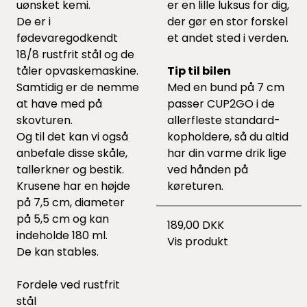
uønsket kemi.
er en lille luksus for dig,
De er i
der gør en stor forskel
fødevaregodkendt
et andet sted i verden.
18/8 rustfrit stål og de
tåler opvaskemaskine.
Tip til bilen
Samtidig er de nemme
Med en bund på 7 cm
at have med på
passer CUP2GO i de
skovturen.
allerfleste standard-
Og til det kan vi også
kopholdere, så du altid
anbefale disse
skåle,
har din varme drik lige
tallerkner
og
bestik.
ved hånden på
Krusene har en højde
køreturen.
på 7,5 cm, diameter
på 5,5 cm og kan
189,00 DKK
indeholde 180 ml.
Vis produkt
De kan stables.
Fordele ved rustfrit
stål