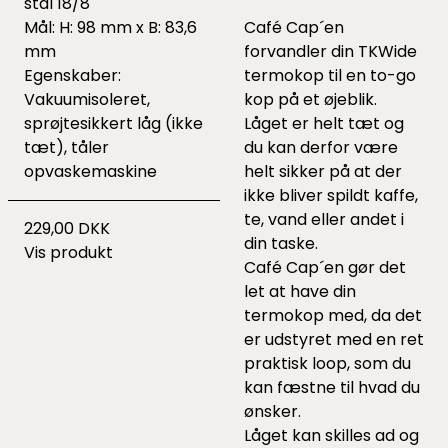
stål 18/8
Mål: H: 98 mm x B: 83,6
Café Cap´en
mm
forvandler din TKWide
Egenskaber:
termokop til en to-go
Vakuumisoleret,
kop på et øjeblik.
sprøjtesikkert låg (ikke
Låget er helt tæt og
tæt), tåler
du kan derfor være
opvaskemaskine
helt sikker på at der
ikke bliver spildt kaffe,
te, vand eller andet i
229,00 DKK
din taske.
Vis produkt
Café Cap´en gør det
let at have din
termokop med, da det
er udstyret med en ret
praktisk loop, som du
kan fæstne til hvad du
ønsker.
Låget kan skilles ad og