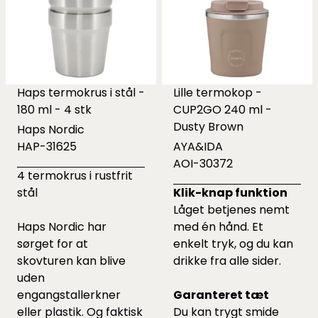
Haps termokrus i stål -
Lille termokop -
180 ml - 4 stk
CUP2GO 240 ml -
Dusty Brown
Haps Nordic
HAP-31625
AYA&IDA
AOI-30372
4 termokrus i rustfrit
stål
Klik-knap funktion
Låget betjenes nemt
Haps Nordic har
med én hånd. Et
sørget for at
enkelt tryk, og du kan
skovturen kan blive
drikke fra alle sider.
uden
engangstallerkner
Garanteret tæt
eller plastik. Og faktisk
Du kan trygt smide