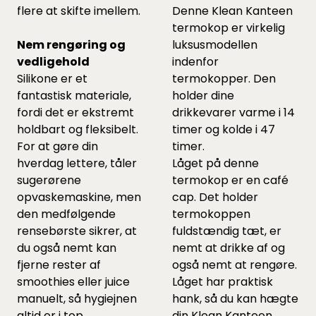
flere at skifte imellem.
Denne Klean Kanteen
termokop er virkelig
Nem rengøring og
luksusmodellen
vedligehold
indenfor
Silikone er et
termokopper. Den
fantastisk materiale,
holder dine
fordi det er ekstremt
drikkevarer varme i 14
holdbart og fleksibelt.
timer og kolde i 47
For at gøre din
timer.
hverdag lettere, tåler
Låget på denne
sugerørene
termokop er en café
opvaskemaskine, men
cap. Det holder
den medfølgende
termokoppen
rensebørste sikrer, at
fuldstændig tæt, er
du også nemt kan
nemt at drikke af og
fjerne rester af
også nemt at rengøre.
smoothies eller juice
Låget har praktisk
manuelt, så hygiejnen
hank, så du kan hægte
altid er i top.
din Klean Kanteen