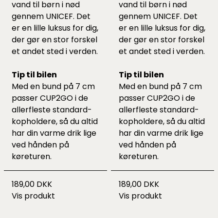
vand til børn i nød
vand til børn i nød
gennem UNICEF. Det
gennem UNICEF. Det
er en lille luksus for dig,
er en lille luksus for dig,
der gør en stor forskel
der gør en stor forskel
et andet sted i verden.
et andet sted i verden.
Tip til bilen
Tip til bilen
Med en bund på 7 cm
Med en bund på 7 cm
passer CUP2GO i de
passer CUP2GO i de
allerfleste standard-
allerfleste standard-
kopholdere, så du altid
kopholdere, så du altid
har din varme drik lige
har din varme drik lige
ved hånden på
ved hånden på
køreturen.
køreturen.
189,00 DKK
189,00 DKK
Vis produkt
Vis produkt