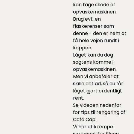
kan tage skade af
opvaskemaskinen.
Brug evt. en
flaskerenser som
denne
- den er nem at
få hele vejen rundt i
koppen.
Låget kan du dog
sagtens komme i
opvaskemaskinen.
Men vi anbefaler at
skille det ad, så du får
låget gjort ordentligt
rent.
Se videoen nedenfor
for tips til rengøring af
Café Cap.
Vi har et kæmpe
sortiment fra Klean