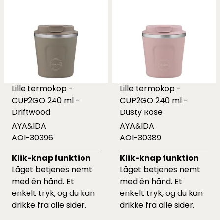
Lille termokop -
Lille termokop -
CUP2GO 240 ml -
CUP2GO 240 ml -
Driftwood
Dusty Rose
AYA&IDA
AYA&IDA
AOI-30396
AOI-30389
Klik-knap funktion
Klik-knap funktion
Låget betjenes nemt
Låget betjenes nemt
med én hånd. Et
med én hånd. Et
enkelt tryk, og du kan
enkelt tryk, og du kan
drikke fra alle sider.
drikke fra alle sider.