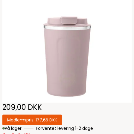
209,00 DKK
Medlemspris:
177,65 DKK
På lager
Forventet levering 1-2 dage