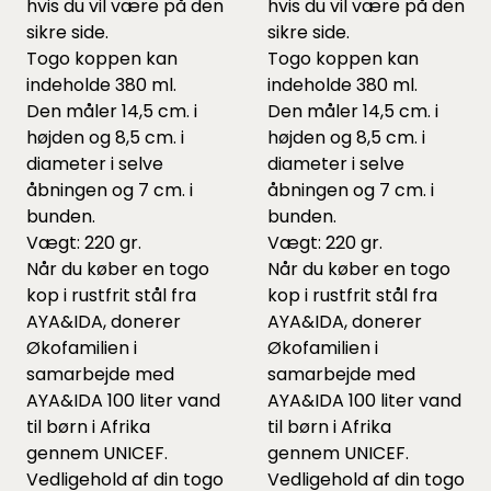
hvis du vil være på den
hvis du vil være på den
sikre side.
sikre side.
Togo koppen kan
Togo koppen kan
indeholde 380 ml.
indeholde 380 ml.
Den måler 14,5 cm. i
Den måler 14,5 cm. i
højden og 8,5 cm. i
højden og 8,5 cm. i
diameter i selve
diameter i selve
åbningen og 7 cm. i
åbningen og 7 cm. i
bunden.
bunden.
Vægt: 220 gr.
Vægt: 220 gr.
Når du køber en togo
Når du køber en togo
kop i rustfrit stål fra
kop i rustfrit stål fra
AYA&IDA, donerer
AYA&IDA, donerer
Økofamilien i
Økofamilien i
samarbejde med
samarbejde med
AYA&IDA 100 liter vand
AYA&IDA 100 liter vand
til børn i Afrika
til børn i Afrika
gennem UNICEF.
gennem UNICEF.
Vedligehold af din togo
Vedligehold af din togo