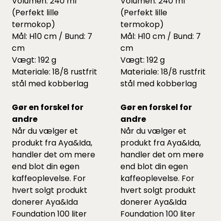
Volumen: 240 ml
Volumen: 240 ml
(Perfekt lille
(Perfekt lille
termokop)
termokop)
Mål: H10 cm / Bund: 7
Mål: H10 cm / Bund: 7
cm
cm
Vægt: 192 g
Vægt: 192 g
Materiale: 18/8 rustfrit
Materiale: 18/8 rustfrit
stål med kobberlag
stål med kobberlag
Gør en forskel for
Gør en forskel for
andre
andre
Når du vælger et
Når du vælger et
produkt fra Aya&Ida,
produkt fra Aya&Ida,
handler det om mere
handler det om mere
end blot din egen
end blot din egen
kaffeoplevelse. For
kaffeoplevelse. For
hvert solgt produkt
hvert solgt produkt
donerer Aya&Ida
donerer Aya&Ida
Foundation 100 liter
Foundation 100 liter