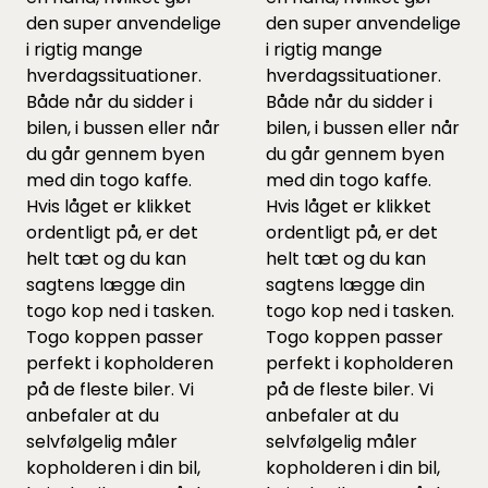
den super anvendelige
den super anvendelige
i rigtig mange
i rigtig mange
hverdagssituationer.
hverdagssituationer.
Både når du sidder i
Både når du sidder i
bilen, i bussen eller når
bilen, i bussen eller når
du går gennem byen
du går gennem byen
med din togo kaffe.
med din togo kaffe.
Hvis låget er klikket
Hvis låget er klikket
ordentligt på, er det
ordentligt på, er det
helt tæt og du kan
helt tæt og du kan
sagtens lægge din
sagtens lægge din
togo kop ned i tasken.
togo kop ned i tasken.
Togo koppen passer
Togo koppen passer
perfekt i kopholderen
perfekt i kopholderen
på de fleste biler. Vi
på de fleste biler. Vi
anbefaler at du
anbefaler at du
selvfølgelig måler
selvfølgelig måler
kopholderen i din bil,
kopholderen i din bil,