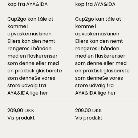
kop fra AYA&IDA
kop fra AYA&IDA
Cup2go kan tåle at
Cup2go kan tåle at
komme i
komme i
opvaskemaskinen
opvaskemaskinen
Ellers kan den nemt
Ellers kan den nemt
rengøres i hånden
rengøres i hånden
med en flaskerenser
med en flaskerenser
som
denne
eller med
som
denne
eller med
en praktisk glasbørste
en praktisk glasbørste
som
denne
Se vores
som
denne
Se vores
store udvalg fra
store udvalg fra
AYA&IDA lige
her
AYA&IDA lige
her
209,00 DKK
209,00 DKK
Vis produkt
Vis produkt