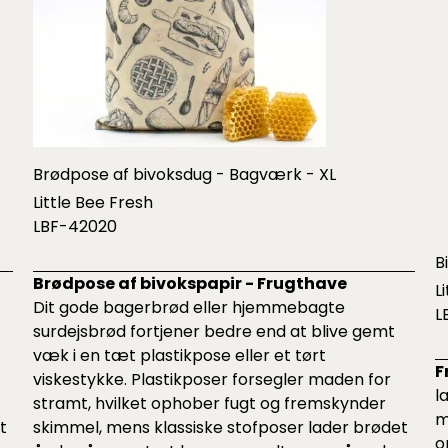
Brødpose af bivoksdug - Bagværk - XL
Little Bee Fresh
LBF-42020
B
Brødpose af bivokspapir - Frugthave
L
Dit gode bagerbrød eller hjemmebagte
L
surdejsbrød fortjener bedre end at blive gemt
væk i en tæt plastikpose eller et tørt
F
viskestykke. Plastikposer forsegler maden for
l
stramt, hvilket ophober fugt og fremskynder
m
t
skimmel, mens klassiske stofposer lader brødet
o