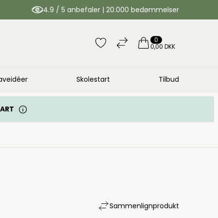
4.9 / 5 anbefaler | 20.000 bedømmelser
0
0,00 DKK
aveidéer
Skolestart
Tilbud
TART
Sammenlign
produkt