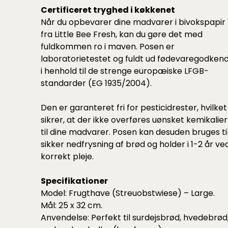
Certificeret tryghed i køkkenet
Når du opbevarer dine madvarer i bivokspapir
fra Little Bee Fresh, kan du gøre det med
fuldkommen ro i maven. Posen er
laboratorietestet og fuldt ud fødevaregodken
i henhold til de strenge europæiske LFGB-
standarder (EG 1935/2004).
Den er garanteret fri for pesticidrester, hvilket
sikrer, at der ikke overføres uønsket kemikalier
til dine madvarer. Posen kan desuden bruges ti
sikker nedfrysning af brød og holder i 1-2 år ve
korrekt pleje.
Specifikationer
Model: Frugthave (Streuobstwiese) – Large.
Mål: 25 x 32 cm.
Anvendelse: Perfekt til surdejsbrød, hvedebrød