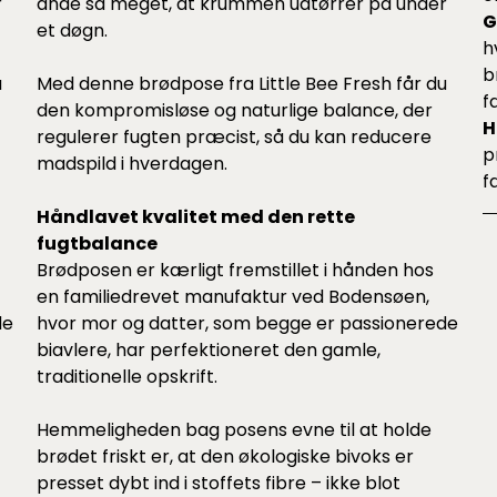
r
ånde så meget, at krummen udtørrer på under
G
et døgn.
h
b
u
Med denne brødpose fra Little Bee Fresh får du
f
den kompromisløse og naturlige balance, der
H
regulerer fugten præcist, så du kan reducere
p
madspild i hverdagen.
f
Håndlavet kvalitet med den rette
fugtbalance
Brødposen er kærligt fremstillet i hånden hos
en familiedrevet manufaktur ved Bodensøen,
de
hvor mor og datter, som begge er passionerede
biavlere, har perfektioneret den gamle,
traditionelle opskrift.
Hemmeligheden bag posens evne til at holde
brødet friskt er, at den økologiske bivoks er
presset dybt ind i stoffets fibre – ikke blot