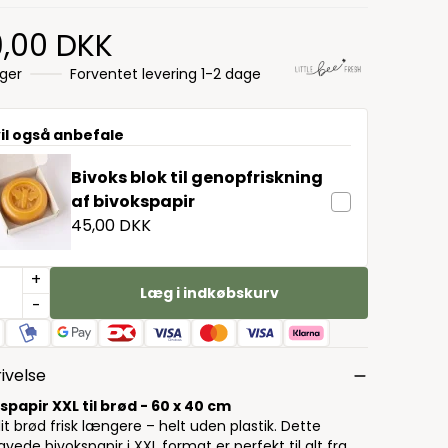
9,00 DKK
ager
Forventet levering 1-2 dage
vil også anbefale
Bivoks blok til genopfriskning
af bivokspapir
45,00 DKK
+
Læg i indkøbskurv
-
ivelse
spapir XXL til brød - 60 x 40 cm
it brød frisk længere – helt uden plastik. Dette
vede bivokspapir i XXL format er perfekt til alt fra