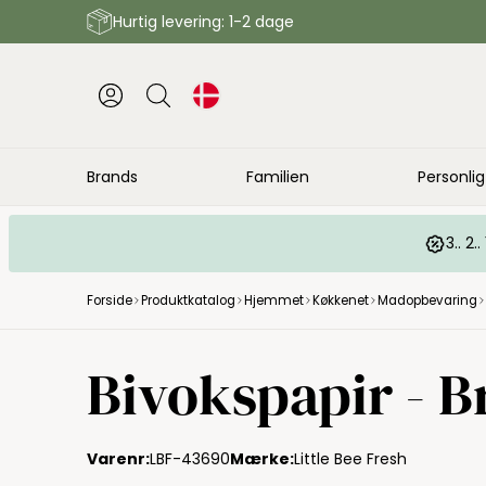
Hurtig levering: 1-2 dage
Brands
Familien
Personlig
3.. 2
Forside
Produktkatalog
Hjemmet
Køkkenet
Madopbevaring
Little Bee Fresh
Bivokspapir - B
Varenr:
LBF-43690
Mærke:
Little Bee Fresh