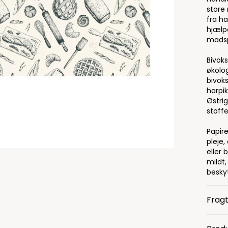
store
fra h
hjælp
madsp
Bivoks
økolo
bivoks
harpik
Østrig
stoffe
Papire
pleje,
eller
mildt
besky
Fragt