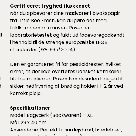
Certificeret tryghed i køkkenet
Når du opbevarer dine madvarer i bivokspapir
fra Little Bee Fresh, kan du gøre det med
fuldkommen ro i maven. Posen er
dt
laboratorietestet og fuldt ud fødevaregodkendt
i henhold til de strenge europæiske LFGB-
standarder (EG 1935/2004).
Den er garanteret fri for pesticidrester, hvilket
sikrer, at der ikke overføres uønsket kemikalier
l
til dine madvarer. Posen kan desuden bruges til
d
sikker nedfrysning af brød og holder i 1-2 år ved
korrekt pleje.
Specifikationer
Model: Bagværk (Backwaren) – XL.
Mål: 29 x 40 cm.
,
Anvendelse: Perfekt til surdejsbrød, hvedebrød,