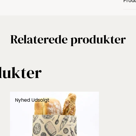
Produ
Relaterede produkter
dukter
Nyhed
Udsolgt