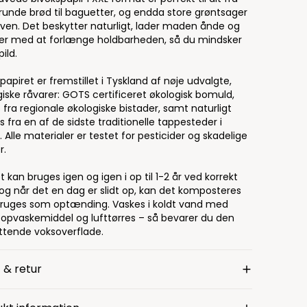
 runde brød til baguetter, og endda store grøntsager
aven. Det beskytter naturligt, lader maden ånde og
er med at forlænge holdbarheden, så du mindsker
ild.
papiret er fremstillet i Tyskland af nøje udvalgte,
giske råvarer: GOTS certificeret økologisk bomuld,
 fra regionale økologiske bistader, samt naturligt
s fra en af de sidste traditionelle tappesteder i
. Alle materialer er testet for pesticider og skadelige
r.
t kan bruges igen og igen i op til 1-2 år ved korrekt
 og når det en dag er slidt op, kan det komposteres
 bruges som optænding. Vaskes i koldt vand med
, opvaskemiddel og lufttørres – så bevarer du den
ttende voksoverflade.
 & retur