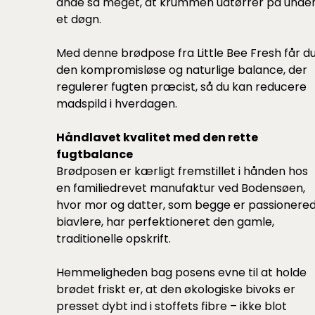
ånde så meget, at krummen udtørrer på unde
et døgn.
Med denne brødpose fra Little Bee Fresh får d
den kompromisløse og naturlige balance, der
regulerer fugten præcist, så du kan reducere
madspild i hverdagen.
Håndlavet kvalitet med den rette
fugtbalance
Brødposen er kærligt fremstillet i hånden hos
en familiedrevet manufaktur ved Bodensøen,
hvor mor og datter, som begge er passionere
biavlere, har perfektioneret den gamle,
traditionelle opskrift.
Hemmeligheden bag posens evne til at holde
brødet friskt er, at den økologiske bivoks er
presset dybt ind i stoffets fibre – ikke blot