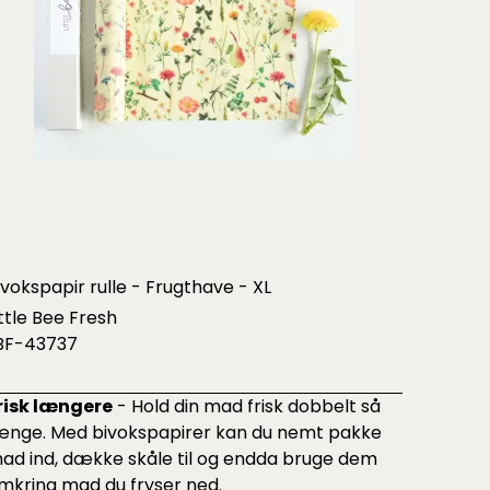
ivokspapir rulle - Frugthave - XL
ittle Bee Fresh
BF-43737
risk længere
- Hold din mad frisk dobbelt så
ænge. Med bivokspapirer kan du nemt pakke
ad ind, dække skåle til og endda bruge dem
mkring mad du fryser ned.