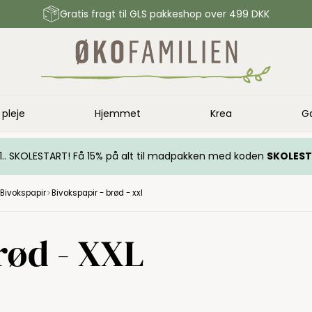
Gratis fragt til GLS pakkeshop over 499 DKK
 pleje
Hjemmet
Krea
G
.. 1.. SKOLESTART! Få 15% på alt til madpakken med koden
SKOLES
Bivokspapir
Bivokspapir - brød - xxl
rød - XXL