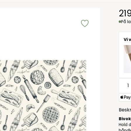
21
På l
Vi 
Beskr
Bivok
Hold d
håndla