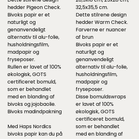
hedder Pigeon Check.
32,5x35,5 cm.
Bivoks papir er et
Dette stilrene design
naturligt og
hedder Warm Check.
genanvendeligt
Farverne er nuancer
alternativ til alu-folie,
af brun
husholdningsfilm,
Bivoks papir er et
madpapir og
naturligt og
fryseposer.
genanvendeligt
Rullen er lavet af 100%
alternativ til alu-folie,
økologisk, GOTS
husholdningsfilm,
certificeret bomuld,
madpapir og
som er behandlet
fryseposer.
med en blanding af
Disse bomuldswraps
bivoks og jojobaolie.
er lavet af 100%
Bivoks madindpakning
økologisk, GOTS
certificeret bomuld,
Med Haps Nordics
som er behandlet
bivoks papir kan du på
med en blanding af