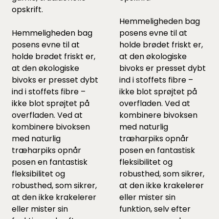
opskrift.
Hemmeligheden bag
Hemmeligheden bag
posens evne til at
posens evne til at
holde brødet friskt er,
holde brødet friskt er,
at den økologiske
at den økologiske
bivoks er presset dybt
bivoks er presset dybt
ind i stoffets fibre –
ind i stoffets fibre –
ikke blot sprøjtet på
ikke blot sprøjtet på
overfladen. Ved at
overfladen. Ved at
kombinere bivoksen
kombinere bivoksen
med naturlig
med naturlig
træharpiks opnår
træharpiks opnår
posen en fantastisk
posen en fantastisk
fleksibilitet og
fleksibilitet og
robusthed, som sikrer,
robusthed, som sikrer,
at den ikke krakelerer
at den ikke krakelerer
eller mister sin
eller mister sin
funktion, selv efter