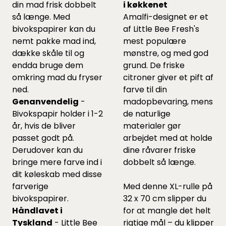
din mad frisk dobbelt
i køkkenet
så længe. Med
Amalfi-designet er et
bivokspapirer kan du
af Little Bee Fresh's
nemt pakke mad ind,
mest populære
dække skåle til og
mønstre, og med god
endda bruge dem
grund. De friske
omkring mad du fryser
citroner giver et pift af
ned.
farve til din
Genanvendelig
-
madopbevaring, mens
Bivokspapir holder i 1-2
de naturlige
år, hvis de bliver
materialer gør
passet godt på.
arbejdet med at holde
Derudover kan du
dine råvarer friske
bringe mere farve ind i
dobbelt så længe.
dit køleskab med disse
farverige
Med denne XL-rulle på
bivokspapirer.
32 x 70 cm slipper du
Håndlavet i
for at mangle det helt
Tyskland
- Little Bee
rigtige mål – du klipper