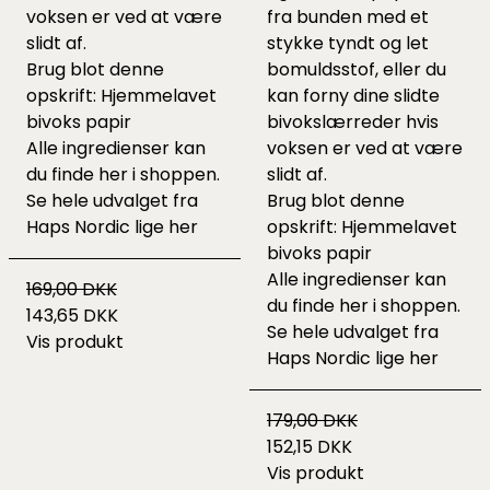
voksen er ved at være
fra bunden med et
slidt af.
stykke tyndt og let
Brug blot denne
bomuldsstof, eller du
opskrift:
Hjemmelavet
kan forny dine slidte
bivoks papir
bivokslærreder hvis
Alle ingredienser kan
voksen er ved at være
du finde her i shoppen.
slidt af.
Se hele udvalget fra
Brug blot denne
Haps Nordic lige
her
opskrift:
Hjemmelavet
bivoks papir
Alle ingredienser kan
169,00 DKK
du finde her i shoppen.
143,65 DKK
Se hele udvalget fra
Vis produkt
Haps Nordic lige
her
179,00 DKK
152,15 DKK
Vis produkt