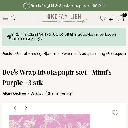
Gratis fragt til GLS pakkeshop over 499 DKK
0
3.. 2.. 1.. SKOLESTART! Få 15% på alt til madpakken med koden
SKOLESTART
Forside
Produktkatalog
Hjemmet
Køkkenet
Madopbevaring
Bivokspapir
Bee's Wrap bivokspapir sæt - Mimi's
Purple - 3 stk
Mærke:
Bee's Wrap
Sammenlign