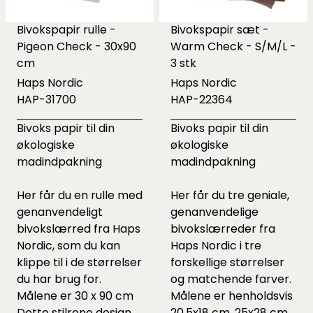
Bivokspapir rulle -
Bivokspapir sæt -
Pigeon Check - 30x90
Warm Check - S/M/L -
cm
3 stk
Haps Nordic
Haps Nordic
HAP-31700
HAP-22364
Bivoks papir til din
Bivoks papir til din
økologiske
økologiske
madindpakning
madindpakning
Her får du en rulle med
Her får du tre geniale,
genanvendeligt
genanvendelige
bivokslærred fra Haps
bivokslærreder fra
Nordic, som du kan
Haps Nordic i tre
klippe til i de størrelser
forskellige størrelser
du har brug for.
og matchende farver.
Målene er 30 x 90 cm
Målene er henholdsvis
Dette stilrene design
20,5x18 cm, 25x28 cm,