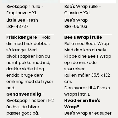
Bivokspapir rulle -
Bee's Wrap rulle -
Frugthave - XL
Classic - XXL
Little Bee Fresh
Bee's Wrap
LBF-43737
BEE-05463
Frisk længere
- Hold
Bee's Wrap i rulle
din mad frisk dobbelt
Rulle med Bee's Wrap
så længe. Med
Med den kan du selv
bivokspapirer kan du
klippe dine Bee's Wrap
nemt pakke mad ind,
op i de ønskede
dække skåle til og
størrelser.
endda bruge dem
Rullen måler 35,5 x 132
omkring mad du fryser
cm.
ned.
Den svarer til 4 Bivoks
Genanvendelig
-
wraps i str. L
Bivokspapir holder i 1-2
Hvad er en Bee's
år, hvis de bliver
Wrap?
passet godt på.
Bee's Wrap er et super