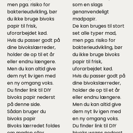
men pga. risiko for
som en slags
bakterieudvikling, bør
genanvendeligt
du ikke bruge bivoks
madpapir.
papir til frisk,
De kan bruges til stort
uforarbejdet kød.
set alle typer mad,
Hvis du passer godt på
men pga. risiko for
dine bivokslærreder,
bakterieudvikling, bør
holder de op til et år
du ikke bruge bivoks
eller endnu længere.
papir til frisk,
Men du kan altid give
uforarbejdet kød.
dem nyt liv igen med
Hvis du passer godt på
en ny omgang voks.
dine bivokslærreder,
Du finder link til DIY
holder de op til et år
bivoks papir nederst
eller endnu længere.
på denne side.
Men du kan altid give
Sådan bruger du
dem nyt liv igen med
bivoks papir
en ny omgang voks.
Bivoks lærredet foldes
Du finder link til DIY
om maden eller
bivoks wraps nederst