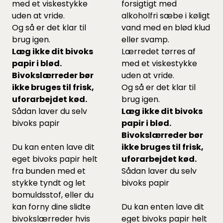
med et viskestykke
forsigtigt med
uden at vride.
alkoholfri sæbe i køligt
Og så er det klar til
vand med en blød klud
brug igen.
eller svamp.
Læg ikke dit bivoks
Lærredet tørres af
papir i blød.
med et viskestykke
Bivokslærreder bør
uden at vride.
ikke bruges til frisk,
Og så er det klar til
uforarbejdet kød.
brug igen.
Sådan laver du selv
Læg ikke dit bivoks
bivoks papir
papir i blød.
Bivokslærreder bør
Du kan enten lave dit
ikke bruges til frisk,
eget bivoks papir helt
uforarbejdet kød.
fra bunden med et
Sådan laver du selv
stykke tyndt og let
bivoks papir
bomuldsstof, eller du
kan forny dine slidte
Du kan enten lave dit
bivokslærreder hvis
eget bivoks papir helt