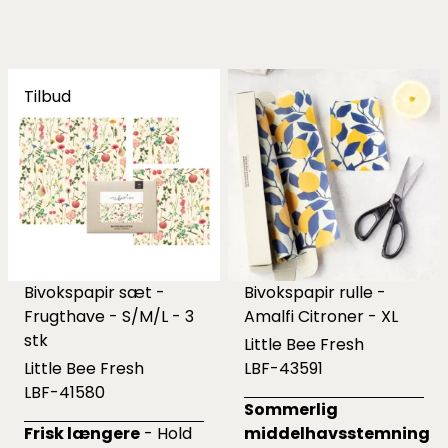
Tilbud
Bivokspapir sæt -
Bivokspapir rulle -
Frugthave - S/M/L - 3
Amalfi Citroner - XL
stk
Little Bee Fresh
Little Bee Fresh
LBF-43591
LBF-41580
Sommerlig
Frisk længere
- Hold
middelhavsstemning