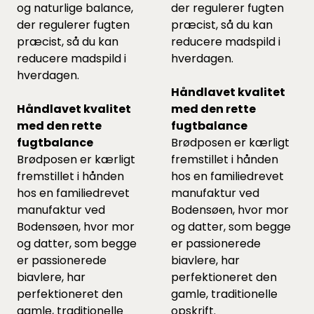
og naturlige balance,
der regulerer fugten
der regulerer fugten
præcist, så du kan
præcist, så du kan
reducere madspild i
reducere madspild i
hverdagen.
hverdagen.
Håndlavet kvalitet
Håndlavet kvalitet
med den rette
med den rette
fugtbalance
fugtbalance
Brødposen er kærligt
Brødposen er kærligt
fremstillet i hånden
fremstillet i hånden
hos en familiedrevet
hos en familiedrevet
manufaktur ved
manufaktur ved
Bodensøen, hvor mor
Bodensøen, hvor mor
og datter, som begge
og datter, som begge
er passionerede
er passionerede
biavlere, har
biavlere, har
perfektioneret den
perfektioneret den
gamle, traditionelle
gamle, traditionelle
opskrift.