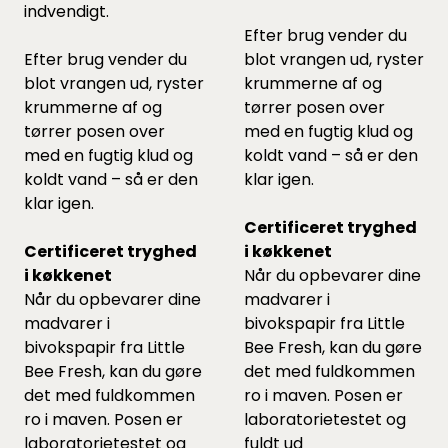
indvendigt.
Efter brug vender du
Efter brug vender du
blot vrangen ud, ryster
blot vrangen ud, ryster
krummerne af og
krummerne af og
tørrer posen over
tørrer posen over
med en fugtig klud og
med en fugtig klud og
koldt vand – så er den
koldt vand – så er den
klar igen.
klar igen.
Certificeret tryghed
Certificeret tryghed
i køkkenet
i køkkenet
Når du opbevarer dine
Når du opbevarer dine
madvarer i
madvarer i
bivokspapir fra Little
bivokspapir fra Little
Bee Fresh, kan du gøre
Bee Fresh, kan du gøre
det med fuldkommen
det med fuldkommen
ro i maven. Posen er
ro i maven. Posen er
laboratorietestet og
laboratorietestet og
fuldt ud