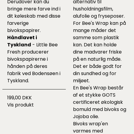
Derudover kan du
alternativ til
bringe mere farve ind i
husholdningsfilm,
dit køleskab med disse
alufolie og fryseposer.
farverige
For Bee's Wrap kan på
bivokspapirer.
mange måder det
Håndlavet i
samme som plastik
Tyskland
- Little Bee
kan. Det kan holde
Fresh producerer
dine madvarer friske
bivokspapirerne i
på en naturlig måde.
hånden på deres
Det er både godt for
fabrik ved Bodensøen i
din sundhed og for
Tyskland.
miljøet.
En Bee's Wrap består
af et stykke GOTS
199,00 DKK
certificeret økologisk
Vis produkt
bomuld med bivoks og
Jojoba olie.
Bivoks wrap'en
varmes med