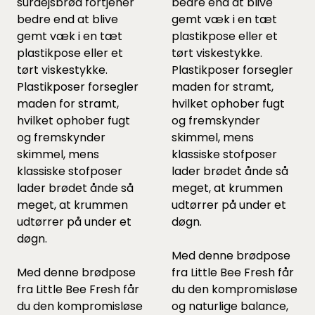
surdejsbrød fortjener
bedre end at blive
bedre end at blive
gemt væk i en tæt
gemt væk i en tæt
plastikpose eller et
plastikpose eller et
tørt viskestykke.
tørt viskestykke.
Plastikposer forsegler
Plastikposer forsegler
maden for stramt,
maden for stramt,
hvilket ophober fugt
hvilket ophober fugt
og fremskynder
og fremskynder
skimmel, mens
skimmel, mens
klassiske stofposer
klassiske stofposer
lader brødet ånde så
lader brødet ånde så
meget, at krummen
meget, at krummen
udtørrer på under et
udtørrer på under et
døgn.
døgn.
Med denne brødpose
Med denne brødpose
fra Little Bee Fresh får
fra Little Bee Fresh får
du den kompromisløse
du den kompromisløse
og naturlige balance,