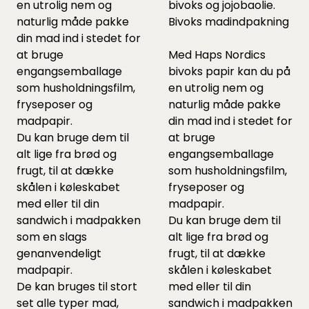
en utrolig nem og
bivoks og jojobaolie.
naturlig måde pakke
Bivoks madindpakning
din mad ind i stedet for
at bruge
Med Haps Nordics
engangsemballage
bivoks papir kan du på
som husholdningsfilm,
en utrolig nem og
fryseposer og
naturlig måde pakke
madpapir.
din mad ind i stedet for
Du kan bruge dem til
at bruge
alt lige fra brød og
engangsemballage
frugt, til at dække
som husholdningsfilm,
skålen i køleskabet
fryseposer og
med eller til din
madpapir.
sandwich i madpakken
Du kan bruge dem til
som en slags
alt lige fra brød og
genanvendeligt
frugt, til at dække
madpapir.
skålen i køleskabet
De kan bruges til stort
med eller til din
set alle typer mad,
sandwich i madpakken