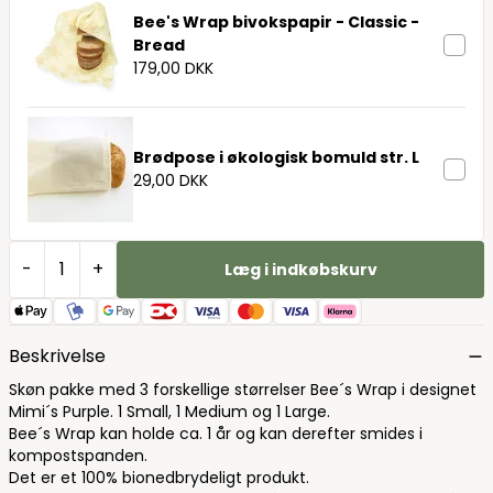
Bee's Wrap bivokspapir - Classic -
Bread
179,00 DKK
Brødpose i økologisk bomuld str. L
29,00 DKK
-
+
Læg i indkøbskurv
Beskrivelse
Skøn pakke med 3 forskellige størrelser Bee´s Wrap i designet
Mimi´s Purple. 1 Small, 1 Medium og 1 Large.
Bee´s Wrap kan holde ca. 1 år og kan derefter smides i
kompostspanden.
Det er et 100% bionedbrydeligt produkt.