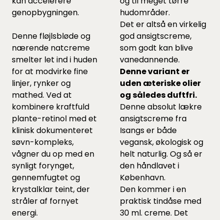
kan accelerere
og til meget tørre
genopbygningen.
hudområder.
Det er altså en virkelig
Denne fløjlsbløde og
god ansigtscreme,
nærende natcreme
som godt kan blive
smelter let ind i huden
vanedannende.
for at modvirke fine
Denne variant er
linjer, rynker og
uden æteriske olier
mathed. Ved at
og således duftfri.
kombinere kraftfuld
Denne absolut lækre
plante-retinol med et
ansigtscreme fra
klinisk dokumenteret
Isangs er både
søvn-kompleks,
vegansk, økologisk og
vågner du op med en
helt naturlig. Og så er
synligt forynget,
den håndlavet i
gennemfugtet og
København.
krystalklar teint, der
Den kommer i en
stråler af fornyet
praktisk tindåse med
energi.
30 ml. creme. Det