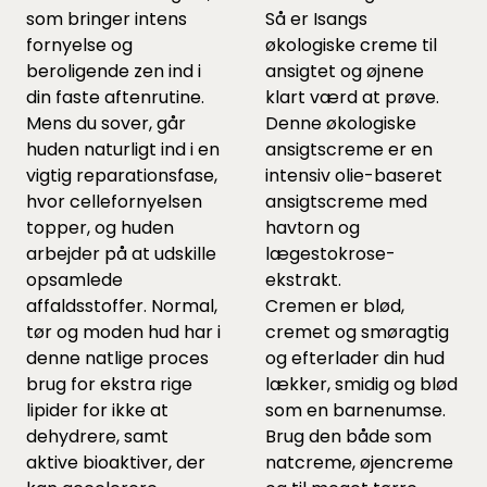
som bringer intens
Så er Isangs
fornyelse og
økologiske creme til
beroligende zen ind i
ansigtet og øjnene
din faste aftenrutine.
klart værd at prøve.
Mens du sover, går
Denne økologiske
huden naturligt ind i en
ansigtscreme er en
vigtig reparationsfase,
intensiv olie-baseret
hvor cellefornyelsen
ansigtscreme med
topper, og huden
havtorn og
arbejder på at udskille
lægestokrose-
opsamlede
ekstrakt.
affaldsstoffer. Normal,
Cremen er blød,
tør og moden hud har i
cremet og smøragtig
denne natlige proces
og efterlader din hud
brug for ekstra rige
lækker, smidig og blød
lipider for ikke at
som en barnenumse.
dehydrere, samt
Brug den både som
aktive bioaktiver, der
natcreme, øjencreme