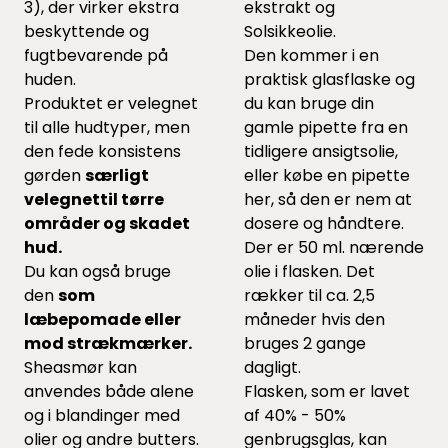
3), der virker ekstra
ekstrakt og
beskyttende og
Solsikkeolie.
fugtbevarende på
Den kommer i en
huden.
praktisk glasflaske og
Produktet er velegnet
du kan bruge din
til alle hudtyper, men
gamle pipette fra en
den fede konsistens
tidligere ansigtsolie,
gørden
særligt
eller købe en pipette
velegnettil tørre
her
, så den er nem at
områder og skadet
dosere og håndtere.
hud.
Der er 50 ml. nærende
Du kan også bruge
olie i flasken. Det
den
som
rækker til ca. 2,5
læbepomade eller
måneder hvis den
mod strækmærker.
bruges 2 gange
Sheasmør kan
dagligt.
anvendes både alene
Flasken, som er lavet
og i blandinger med
af 40% - 50%
olier og andre butters.
genbrugsglas, kan