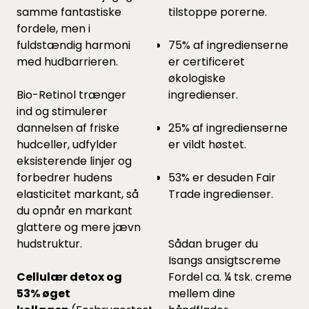
samme fantastiske
tilstoppe porerne.
fordele, men i
fuldstændig harmoni
75% af ingredienserne
med hudbarrieren.
er certificeret
økologiske
Bio-Retinol trænger
ingredienser.
ind og stimulerer
dannelsen af friske
25% af ingredienserne
hudceller, udfylder
er vildt høstet.
eksisterende linjer og
forbedrer hudens
53% er desuden Fair
elasticitet markant, så
Trade ingredienser.
du opnår en markant
glattere og mere jævn
hudstruktur.
Sådan bruger du
Isangs ansigtscreme
Cellulær detox og
Fordel ca. ¼ tsk. creme
53% øget
mellem dine