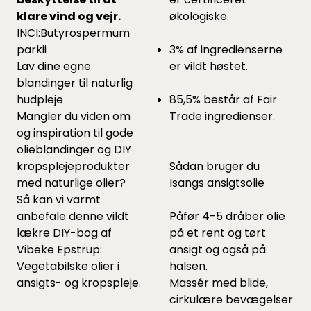
klare vind og vejr.
økologiske.
INCI:Butyrospermum
parkii
3% af ingredienserne
Lav dine egne
er vildt høstet.
blandinger til naturlig
hudpleje
85,5% består af Fair
Mangler du viden om
Trade ingredienser.
og inspiration til gode
olieblandinger og DIY
kropsplejeprodukter
Sådan bruger du
med naturlige olier?
Isangs ansigtsolie
Så kan vi varmt
anbefale denne vildt
Påfør 4-5 dråber olie
lækre DIY-bog af
på et rent og tørt
Vibeke Epstrup:
ansigt og også på
Vegetabilske olier i
halsen.
ansigts- og kropspleje.
Massér med blide,
cirkulære bevægelser