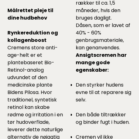
rækker til ca. 1,5
Målrettet pleje til
måneder, hvis den
dine hudbehov
bruges dagligt.
Dåsen, som er lavet af
Rynkereduktion og
40% - 60%
kollagenboost
genbrugsmateriale,
Cremens store anti-
kan genanvendes.
age-helt er et
Ansigtscremen har
plantebaseret Bio-
mange gode
Retinol-analog
egenskaber:
udvundet af den
medicinske plante
Den styrker hudens
Bidens Pilosa. Hvor
evne til at reparere sig
traditionel, syntetisk
selv.
retinol kan skabe
rødme og irritation i en
Den både tiltrækker
tør hudoverflade,
og binder fugt i huden.
leverer dette naturlige
alternativ de nøjagtig
Cremen vil ikke