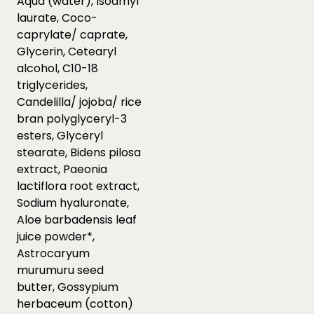
Aqua (water), Isoamyl
laurate, Coco-
caprylate/ caprate,
Glycerin, Cetearyl
alcohol, C10-18
triglycerides,
Candelilla/ jojoba/ rice
bran polyglyceryl-3
esters, Glyceryl
stearate, Bidens pilosa
extract, Paeonia
lactiflora root extract,
Sodium hyaluronate,
Aloe barbadensis leaf
juice powder*,
Astrocaryum
murumuru seed
butter, Gossypium
herbaceum (cotton)