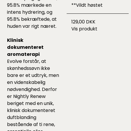
95.8% mærkede en
**Vildt høstet
intens hydrering, og
95.8% bekræftede, at
129,00 DKK
huden var rigt næret.
Vis produkt
Klinisk
dokumenteret
aromaterapi
Evolve forstår, at
skønhedssøvn ikke
bare er et udtryk, men
en videnskabelig
nødvendighed. Derfor
er Nightly Renew
beriget med en unik,
klinisk dokumenteret
duftblanding
bestående af ti rene,