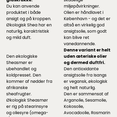
Du kan anvende
miljøpåvirkninger.
produktet i både
Olien er håndlavet i
ansigt og på kroppen.
København - og det er
Økologisk Shea har en
altså en virkelig god
naturlig, karaktristisk
ansigtsolie, som godt
og mild duft.
kan blive ret
vanedannende.
Denne variant er helt
Den økologiske
uden æteriske olier
Sheasmør er
og dermed duftfri.
ubehandlet og
Den antioxidante
koldpresset. Den
ansigtsolie fra Isangs
kommer af nødder fra
er vegansk, økologisk
afrikanske
og helt naturlig.
sheafrugter.
Den er sammensat af
Økologisk Sheasmør
Arganolie, Sesamolie,
er rig på stearinsyre
Kokosolie,
og oliesyre (omega-
Avocadoolie, Rosmarin