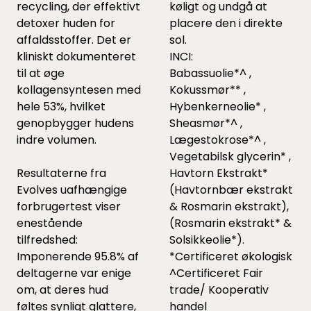
recycling, der effektivt
køligt og undgå at
detoxer huden for
placere den i direkte
affaldsstoffer. Det er
sol.
kliniskt dokumenteret
INCI:
til at øge
Babassuolie*^ ,
kollagensyntesen med
Kokussmør** ,
hele 53%, hvilket
Hybenkerneolie* ,
genopbygger hudens
Sheasmør*^ ,
indre volumen.
Lægestokrose*^ ,
Vegetabilsk glycerin* ,
Resultaterne fra
Havtorn Ekstrakt*
Evolves uafhængige
(Havtornbær ekstrakt
forbrugertest viser
& Rosmarin ekstrakt),
enestående
(Rosmarin ekstrakt* &
tilfredshed:
Solsikkeolie*).
Imponerende 95.8% af
*Certificeret økologisk
deltagerne var enige
^Certificeret Fair
om, at deres hud
trade/ Kooperativ
føltes synligt glattere,
handel