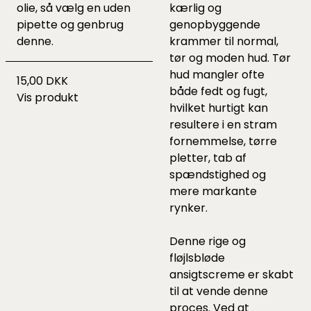
olie, så vælg en uden
kærlig og
pipette og genbrug
genopbyggende
denne.
krammer til normal,
tør og moden hud. Tør
hud mangler ofte
15,00 DKK
både fedt og fugt,
Vis produkt
hvilket hurtigt kan
resultere i en stram
fornemmelse, tørre
pletter, tab af
spændstighed og
mere markante
rynker.
Denne rige og
fløjlsbløde
ansigtscreme er skabt
til at vende denne
proces. Ved at