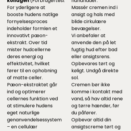
kollagen
(Forbrugertestet)
håndflader.
For yderligere at
Massér cremen ind i
booste hudens natlige
ansigt og hals med
fornyelsesproces
blide cirkulære
indeholder formlen et
bevægelser.
innovativt pæon-
Vi anbefaler at
ekstrakt. Over tid
anvende den på let
mister hudcellerne
fugtig hud efter bad
deres energi og
eller ansigtsrens.
effektivitet, hvilket
Opbevares tørt og
fører til en ophobning
køligt. Undgå direkte
af matte celler.
sol.
Pæon-ekstraktet går
Cremen bør ikke
ind og optimerer
komme i kontakt med
cellernes funktion ved
vand, så hav altid rene
at stimulere hudens
og tørre hænder, før
eget naturlige
du påfører.
genanvendelsessystem
Opbevar altid din
– en cellulær
ansigtscreme tørt og