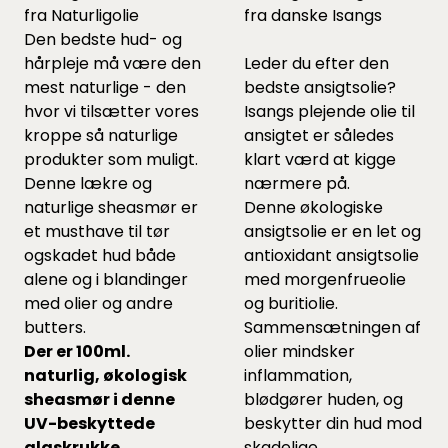
fra Naturligolie
fra danske Isangs
Den bedste hud- og
hårpleje må være den
Leder du efter den
mest naturlige - den
bedste ansigtsolie?
hvor vi tilsætter vores
Isangs plejende olie til
kroppe så naturlige
ansigtet er således
produkter som muligt.
klart værd at kigge
Denne lækre og
nærmere på.
naturlige sheasmør er
Denne økologiske
et musthave til tør
ansigtsolie er en let og
ogskadet hud både
antioxidant ansigtsolie
alene og i blandinger
med morgenfrueolie
med olier og andre
og buritiolie.
butters.
Sammensætningen af
Der er 100ml.
olier mindsker
naturlig, økologisk
inflammation,
sheasmør i denne
blødgører huden, og
UV-beskyttede
beskytter din hud mod
glaskrukke.
skadelige