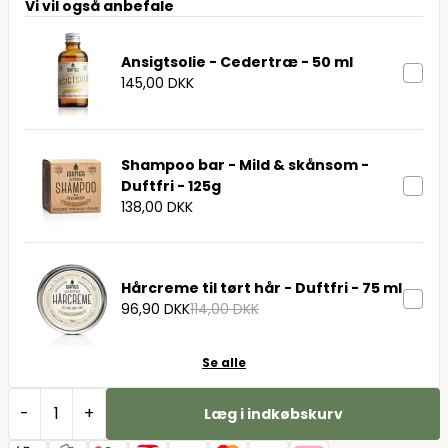
Vi vil også anbefale
Ansigtsolie - Cedertræ - 50 ml
145,00 DKK
Shampoo bar - Mild & skånsom -
Duftfri - 125g
138,00 DKK
Hårcreme til tørt hår - Duftfri - 75 ml
96,90 DKK
114,00 DKK
Se alle
-
+
Læg i indkøbskurv