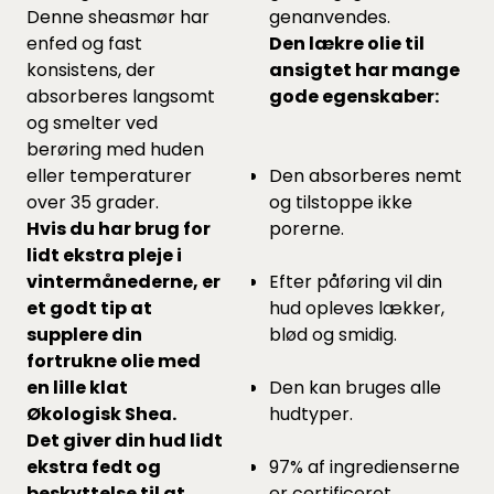
Denne sheasmør har
genanvendes.
enfed og fast
Den lækre olie til
konsistens, der
ansigtet har mange
absorberes langsomt
gode egenskaber:
og smelter ved
berøring med huden
eller temperaturer
Den absorberes nemt
over 35 grader.
og tilstoppe ikke
Hvis du har brug for
porerne.
lidt ekstra pleje i
vintermånederne, er
Efter påføring vil din
et godt tip at
hud opleves lækker,
supplere din
blød og smidig.
fortrukne olie med
en lille klat
Den kan bruges alle
Økologisk Shea.
hudtyper.
Det giver din hud lidt
ekstra fedt og
97% af ingredienserne
beskyttelse til at
er certificeret