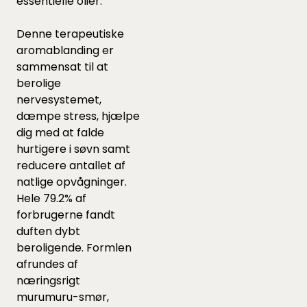
essentielle olier.
Denne terapeutiske
aromablanding er
sammensat til at
berolige
nervesystemet,
dæmpe stress, hjælpe
dig med at falde
hurtigere i søvn samt
reducere antallet af
natlige opvågninger.
Hele 79.2% af
forbrugerne fandt
duften dybt
beroligende. Formlen
afrundes af
næringsrigt
murumuru-smør,