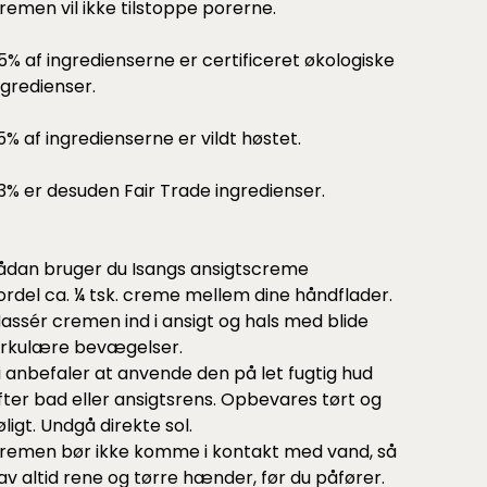
remen vil ikke tilstoppe porerne.
5% af ingredienserne er certificeret økologiske
ngredienser.
5% af ingredienserne er vildt høstet.
3% er desuden Fair Trade ingredienser.
ådan bruger du Isangs ansigtscreme
ordel ca. ¼ tsk. creme mellem dine håndflader.
assér cremen ind i ansigt og hals med blide
irkulære bevægelser.
i anbefaler at anvende den på let fugtig hud
fter bad eller ansigtsrens. Opbevares tørt og
øligt. Undgå direkte sol.
remen bør ikke komme i kontakt med vand, så
av altid rene og tørre hænder, før du påfører.