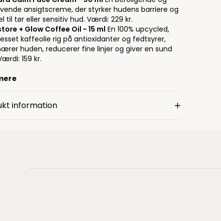
ivende ansigtscreme, der styrker hudens barriere og
el til tør eller sensitiv hud.
Værdi: 229 kr.
store + Glow Coffee Oil - 15 ml
En 100% upcycled,
esset kaffeolie rig på antioxidanter og fedtsyrer,
ærer huden, reducerer fine linjer og giver en sund
ærdi: 159 kr.
mere
kt information