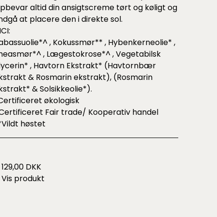
pbevar altid din ansigtscreme tørt og køligt og
ndgå at placere den i direkte sol.
NCI:
abassuolie*^ , Kokussmør** , Hybenkerneolie* ,
heasmør*^ , Lægestokrose*^ , Vegetabilsk
lycerin* , Havtorn Ekstrakt* (Havtornbær
kstrakt & Rosmarin ekstrakt), (Rosmarin
kstrakt* & Solsikkeolie*).
Certificeret økologisk
Certificeret Fair trade/ Kooperativ handel
*Vildt høstet
129,00 DKK
Vis produkt