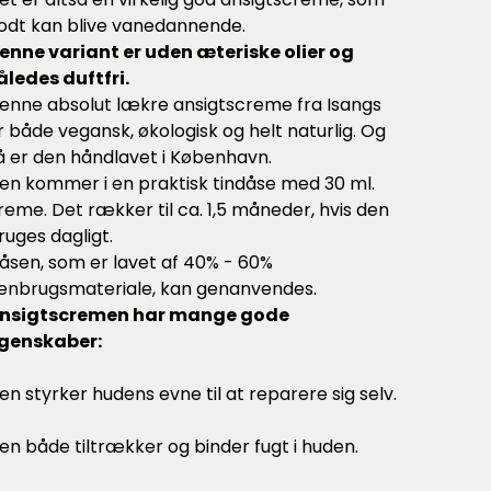
odt kan blive vanedannende.
enne variant er uden æteriske olier og
åledes duftfri.
enne absolut lækre ansigtscreme fra Isangs
r både vegansk, økologisk og helt naturlig. Og
å er den håndlavet i København.
en kommer i en praktisk tindåse med 30 ml.
reme. Det rækker til ca. 1,5 måneder, hvis den
ruges dagligt.
åsen, som er lavet af 40% - 60%
enbrugsmateriale, kan genanvendes.
nsigtscremen har mange gode
genskaber:
en styrker hudens evne til at reparere sig selv.
en både tiltrækker og binder fugt i huden.