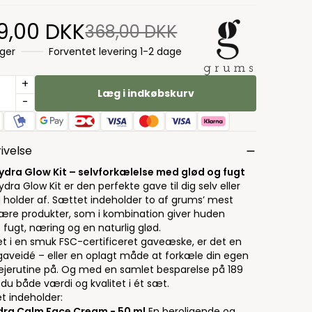
9,00 DKK
368,00 DKK
ager
Forventet levering 1-2 dage
+
Læg i indkøbskurv
-
ivelse
ydra Glow Kit – selvforkælelse med glød og fugt
dra Glow Kit er den perfekte gave til dig selv eller
u holder af. Sættet indeholder to af grums’ mest
ære produkter, som i kombination giver huden
 fugt, næring og en naturlig glød.
et i en smuk FSC-certificeret gaveæske, er det en
 gaveidé – eller en oplagt måde at forkæle din egen
ejerutine på. Og med en samlet besparelse på 189
r du både værdi og kvalitet i ét sæt.
t indeholder:
ydra Calm Face Cream - 50 ml
En beroligende og