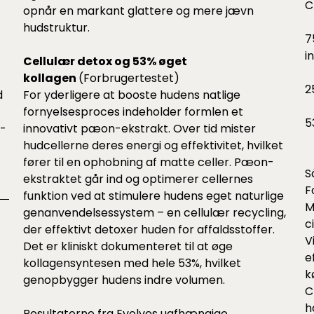
C
opnår en markant glattere og mere jævn
hudstruktur.
7
i
Cellulær detox og 53% øget
kollagen
(Forbrugertestet)
2
d
For yderligere at booste hudens natlige
fornyelsesproces indeholder formlen et
5
Y-
innovativt pæon-ekstrakt. Over tid mister
hudcellerne deres energi og effektivitet, hvilket
fører til en ophobning af matte celler. Pæon-
S
ekstraktet går ind og optimerer cellernes
F
funktion ved at stimulere hudens eget naturlige
M
genanvendelsessystem – en cellulær recycling,
c
der effektivt detoxer huden for affaldsstoffer.
V
Det er kliniskt dokumenteret til at øge
e
kollagensyntesen med hele 53%, hvilket
k
genopbygger hudens indre volumen.
C
h
Resultaterne fra Evolves uafhængige