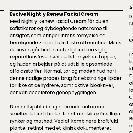
A
Evolve Nightly Renew Facial Cream
I
Med Nightly Renew Facial Cream får du en
I
sofistikeret og dybdegående natcreme til
ansigtet, som bringer intens fornyelse og
Ø
beroligende zen ind i din faste aftenrutine. Mens
du sover, går huden naturligt ind i en vigtig
L
reparationsfase, hvor cellefornyelsen topper,
I
i
og huden arbejder på at udskille opsamlede
k
affaldsstoffer. Normal, tør og moden hud har i
D
denne natlige proces brug for ekstra rige lipider
o
for ikke at dehydrere, samt aktive bioaktiver,
l
der kan accelerere genopbygningen.
C
e
Denne fløjlsbløde og nærende natcreme
e
smelter let ind i huden for at modvirke fine linjer,
B
rynker og mathed. Ved at kombinere kraftfuld
m
plante-retinol med et klinisk dokumenteret
D