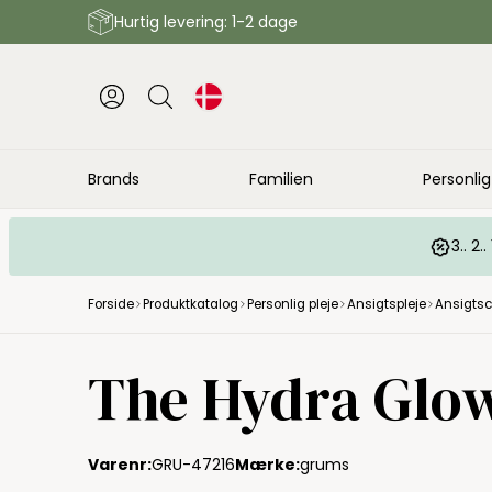
Hurtig levering: 1-2 dage
Brands
Familien
Personlig
3.. 2
Forside
Produktkatalog
Personlig pleje
Ansigtspleje
Ansigtsc
The Hydra Glow
Varenr:
GRU-47216
Mærke:
grums