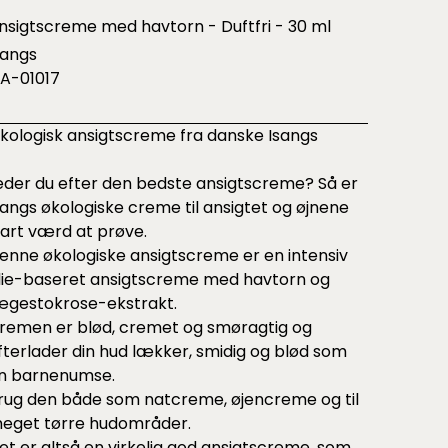
nsigtscreme med havtorn - Duftfri - 30 ml
sangs
SA-01017
kologisk ansigtscreme fra danske Isangs
eder du efter den bedste ansigtscreme? Så er
sangs økologiske creme til ansigtet og øjnene
lart værd at prøve.
enne økologiske ansigtscreme er en intensiv
lie-baseret ansigtscreme med havtorn og
ægestokrose-ekstrakt.
remen er blød, cremet og smøragtig og
fterlader din hud lækker, smidig og blød som
n barnenumse.
rug den både som natcreme, øjencreme og til
eget tørre hudområder.
et er altså en virkelig god ansigtscreme, som