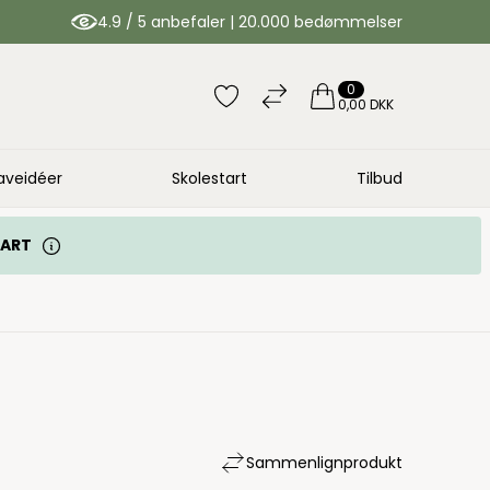
4.9 / 5 anbefaler | 20.000 bedømmelser
0
0,00 DKK
aveidéer
Skolestart
Tilbud
TART
Sammenlign
produkt