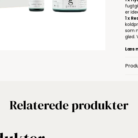
fugtg
er ide
1 x Re
koldpr
som n
glød.
V
Læs 
Produ
Relaterede produkter