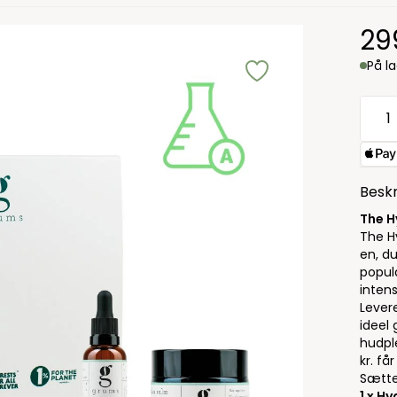
29
På l
Beskr
The H
The Hy
en, d
popul
intens
Lever
ideel
hudpl
kr. få
Sætte
1 x H