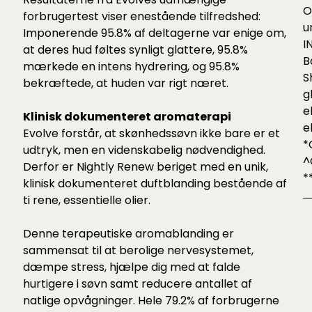
O
forbrugertest viser enestående tilfredshed:
u
Imponerende 95.8% af deltagerne var enige om,
I
at deres hud føltes synligt glattere, 95.8%
B
mærkede en intens hydrering, og 95.8%
S
bekræftede, at huden var rigt næret.
g
e
Klinisk dokumenteret aromaterapi
e
Evolve forstår, at skønhedssøvn ikke bare er et
*
udtryk, men en videnskabelig nødvendighed.
^
Derfor er Nightly Renew beriget med en unik,
*
klinisk dokumenteret duftblanding bestående af
ti rene, essentielle olier.
Denne terapeutiske aromablanding er
sammensat til at berolige nervesystemet,
dæmpe stress, hjælpe dig med at falde
hurtigere i søvn samt reducere antallet af
natlige opvågninger. Hele 79.2% af forbrugerne