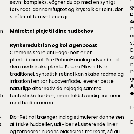
søvn-kompleks, vågner du op med en synligt
g
forynget, gennemfugtet og krystalklar teint, der
D
stråler af fornyet energi.
s
D
en
Målrettet pleje til dine hudbehov
e
s
Rynkereduktion og kollagenboost
D
Cremens store anti-age-helt er et
c
plantebaseret Bio-Retinol-analog udvundet af
b
den medicinske plante Bidens Pilosa. Hvor
D
traditionel, syntetisk retinol kan skabe rødme og
g
irritation i en tør hudoverflade, leverer dette
A
naturlige alternativ de nøjagtig samme
e
35
fantastiske fordele, men i fuldstændig harmoni
med hudbarrieren.
D
e
Bio-Retinol trænger ind og stimulerer dannelsen
D
k
af friske hudceller, udfylder eksisterende linjer
og forbedrer hudens elasticitet markant, så du