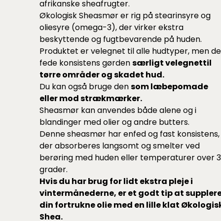
afrikanske sheafrugter.
Økologisk Sheasmør er rig på stearinsyre og
oliesyre (omega-3), der virker ekstra
beskyttende og fugtbevarende på huden.
Produktet er velegnet til alle hudtyper, men d
fede konsistens gørden
særligt velegnettil
tørre områder og skadet hud.
Du kan også bruge den
som læbepomade
eller mod strækmærker.
Sheasmør kan anvendes både alene og i
blandinger med olier og andre butters.
Denne sheasmør har enfed og fast konsistens,
der absorberes langsomt og smelter ved
berøring med huden eller temperaturer over 
grader.
Hvis du har brug for lidt ekstra pleje i
vintermånederne, er et godt tip at suppler
din fortrukne olie med en lille klat Økologis
Shea.