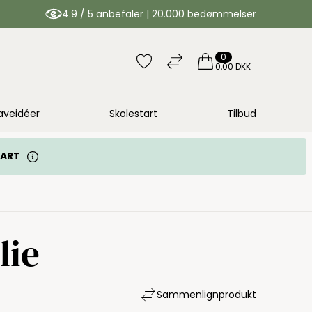
4.9 / 5 anbefaler | 20.000 bedømmelser
0
0,00 DKK
aveidéer
Skolestart
Tilbud
TART
lie
Sammenlign
produkt