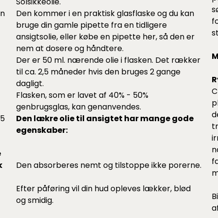
Solsikkeolie.
s
en
Den kommer i en praktisk glasflaske og du kan
f
bruge din gamle pipette fra en tidligere
s
ansigtsolie, eller købe en pipette
her
, så den er
nem at dosere og håndtere.
M
Der er 50 ml. nærende olie i flasken. Det rækker
til ca. 2,5 måneder hvis den bruges 2 gange
R
dagligt.
C
Flasken, som er lavet af 40% - 50%
p
genbrugsglas, kan genanvendes.
d
35
Den lækre olie til ansigtet har mange gode
t
egenskaber:
i
n
e
f
k
Den absorberes nemt og tilstoppe ikke porerne.
m
Efter påføring vil din hud opleves lækker, blød
B
og smidig.
a