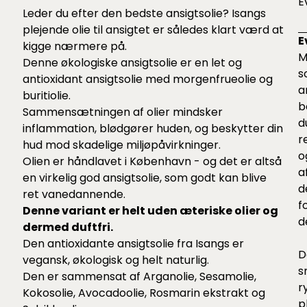
E
Leder du efter den bedste ansigtsolie? Isangs
plejende olie til ansigtet er således klart værd at
E
kigge nærmere på.
M
Denne økologiske ansigtsolie er en let og
s
antioxidant ansigtsolie med morgenfrueolie og
a
i
buritiolie.
b
Sammensætningen af olier mindsker
d
inflammation, blødgører huden, og beskytter din
r
hud mod skadelige miljøpåvirkninger.
o
Olien er håndlavet i København - og det er altså
a
en virkelig god ansigtsolie, som godt kan blive
d
ret vanedannende.
f
Denne variant er helt uden æteriske olier og
d
dermed duftfri.
Den antioxidante ansigtsolie fra Isangs er
D
vegansk, økologisk og helt naturlig.
s
Den er sammensat af Arganolie, Sesamolie,
r
Kokosolie, Avocadoolie, Rosmarin ekstrakt og
p