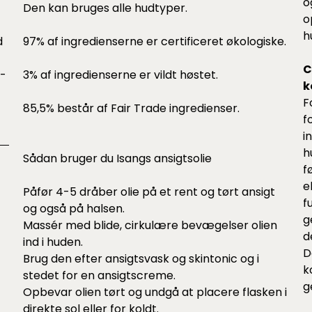
o
Den kan bruges alle hudtyper.
o
h
d
97% af ingredienserne er certificeret økologiske.
C
Y-
3% af ingredienserne er vildt høstet.
k
F
85,5% består af Fair Trade ingredienser.
f
i
h
Sådan bruger du Isangs ansigtsolie
f
e
Påfør 4-5 dråber olie på et rent og tørt ansigt
f
og også på halsen.
g
Massér med blide, cirkulære bevægelser olien
d
ind i huden.
D
Brug den efter ansigtsvask og skintonic og i
k
stedet for en ansigtscreme.
g
Opbevar olien tørt og undgå at placere flasken i
direkte sol eller for koldt.