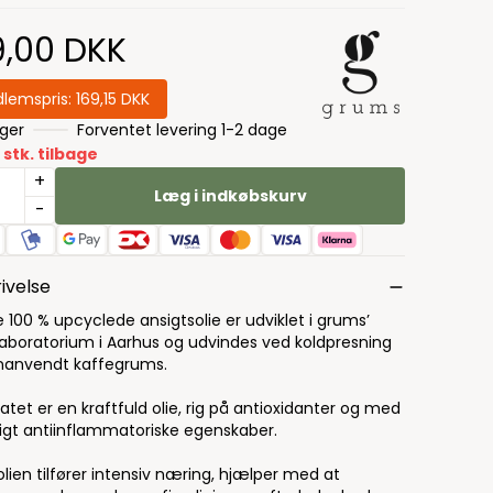
9,00 DKK
lemspris:
169,15 DKK
ager
Forventet levering 1-2 dage
 stk. tilbage
+
Læg i indkøbskurv
-
ivelse
 100 % upcyclede ansigtsolie er udviklet i grums’
laboratorium i Aarhus og udvindes ved koldpresning
nanvendt kaffegrums.
atet er en kraftfuld olie, rig på antioxidanter og med
ligt antiinflammatoriske egenskaber.
lien tilfører intensiv næring, hjælper med at