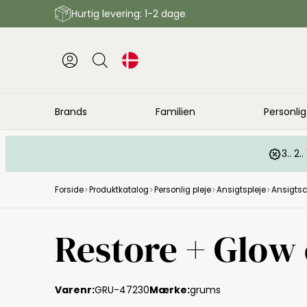
Hurtig levering: 1-2 dage
Brands
Familien
Personlig
3.. 2
Forside
Produktkatalog
Personlig pleje
Ansigtspleje
Ansigtsc
Restore + Glow c
Varenr:
GRU-47230
Mærke:
grums