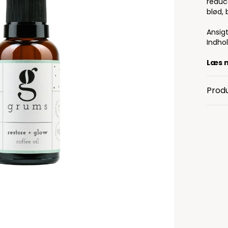
reduc
blød, 
Ansigt
Indhol
Læs 
Produ