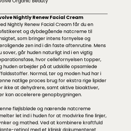
volve Organic Beauty
volve Nightly Renew Facial Cream
ed Nightly Renew Facial Cream får du en
ofistikeret og dybdegående natcreme til
nsigtet, som bringer intens fornyelse og
eroligende zen ind i din faste aftenrutine. Mens
u sover, går huden naturligt ind i en vigtig
eparationsfase, hvor cellefornyelsen topper,
g huden arbejder på at udskille opsamlede
ffaldsstoffer. Normal, tør og moden hud har i
enne natlige proces brug for ekstra rige lipider
or ikke at dehydrere, samt aktive bioaktiver,
er kan accelerere genopbygningen.
enne fløjlsbløde og nærende natcreme
melter let ind i huden for at modvirke fine linjer,
ynker og mathed. Ved at kombinere kraftfuld
lante-retinol med et klinisk dokumenteret