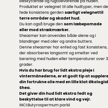
beskyttende og fugtbevarende på huden.
Produktet er velegnet til alle hudtyper, men d
fede konsistens gørden
særligt velegnettil
tørre områder og skadet hud.
Du kan også bruge den
som læbepomade
eller mod strækmærker.
Sheasmør kan anvendes både alene og i
blandinger med olier og andre butters.
Denne sheasmør har enfed og fast konsistens,
der absorberes langsomt og smelter ved
berøring med huden eller temperaturer over 
grader.
Hvis du har brug for lidt ekstra pleje i
vintermånederne, er et godt tip at suppler
din fortrukne olie med en lille klat Økologis
Shea.
Det giver din hud lidt ekstra fedt og
beskyttelse til at klare vind og vejr.
INCI:Butyrospermum parkii