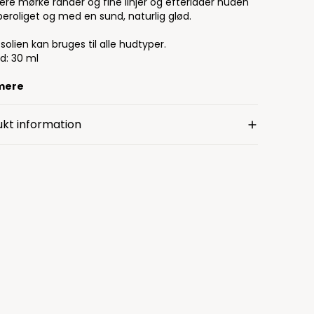
ere mørke rander og fine linjer og efterlader huden
beroliget og med en sund, naturlig glød.
solien kan bruges til alle hudtyper.
d: 30 ml
mere
kt information