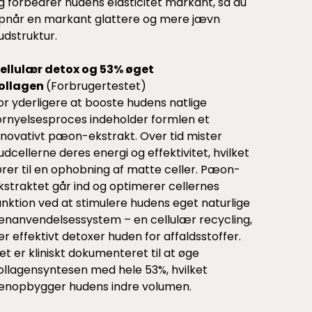
g forbedrer hudens elasticitet markant, så du
pnår en markant glattere og mere jævn
udstruktur.
ellulær detox og 53% øget
ollagen
(Forbrugertestet)
or yderligere at booste hudens natlige
ornyelsesproces indeholder formlen et
nnovativt pæon-ekstrakt. Over tid mister
udcellerne deres energi og effektivitet, hvilket
ører til en ophobning af matte celler. Pæon-
kstraktet går ind og optimerer cellernes
unktion ved at stimulere hudens eget naturlige
enanvendelsessystem – en cellulær recycling,
er effektivt detoxer huden for affaldsstoffer.
et er kliniskt dokumenteret til at øge
ollagensyntesen med hele 53%, hvilket
enopbygger hudens indre volumen.