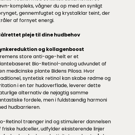
øvn-kompleks, vågner du op med en synligt
orynget, gennemfugtet og krystalklar teint, der
tråler af fornyet energi.
ålrettet pleje til dine hudbehov
ynkereduktion og kollagenboost
remens store anti-age-helt er et
lantebaseret Bio-Retinol-analog udvundet af
en medicinske plante Bidens Pilosa. Hvor
raditionel, syntetisk retinol kan skabe rødme og
rritation i en tør hudoverflade, leverer dette
aturlige alternativ de nøjagtig samme
antastiske fordele, men i fuldstændig harmoni
ed hudbarrieren.
io-Retinol trænger ind og stimulerer dannelsen
f friske hudceller, udfylder eksisterende linjer