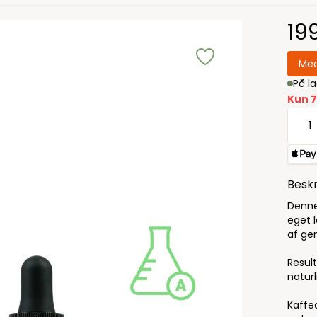
19
Med
På l
Kun 7
Beskr
Denne
eget 
af ge
Result
natur
Kaffeo