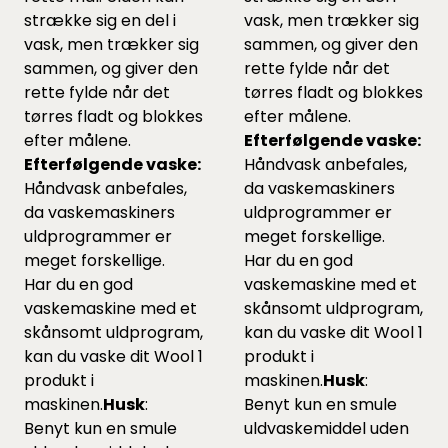
strække sig en del i
vask, men trækker sig
vask, men trækker sig
sammen, og giver den
sammen, og giver den
rette fylde når det
rette fylde når det
tørres fladt og blokkes
tørres fladt og blokkes
efter målene.
efter målene.
Efterfølgende vaske:
Efterfølgende vaske:
Håndvask anbefales,
Håndvask anbefales,
da vaskemaskiners
da vaskemaskiners
uldprogrammer er
uldprogrammer er
meget forskellige.
meget forskellige.
Har du en god
Har du en god
vaskemaskine med et
vaskemaskine med et
skånsomt uldprogram,
skånsomt uldprogram,
kan du vaske dit Wool 1
kan du vaske dit Wool 1
produkt i
produkt i
maskinen.
Husk
:
maskinen.
Husk
:
Benyt kun en smule
Benyt kun en smule
uldvaskemiddel uden