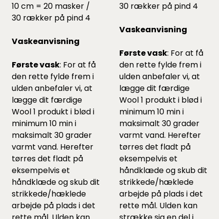
10 cm = 20 masker /
30 rækker på pind 4
30 rækker på pind 4
Vaskeanvisning
Vaskeanvisning
Første vask
: For at få
Første vask
: For at få
den rette fylde frem i
den rette fylde frem i
ulden anbefaler vi, at
ulden anbefaler vi, at
lægge dit færdige
lægge dit færdige
Wool 1 produkt i blød i
Wool 1 produkt i blød i
minimum 10 min i
minimum 10 min i
maksimalt 30 grader
maksimalt 30 grader
varmt vand. Herefter
varmt vand. Herefter
tørres det fladt på
tørres det fladt på
eksempelvis et
eksempelvis et
håndklæde og skub dit
håndklæde og skub dit
strikkede/hæklede
strikkede/hæklede
arbejde på plads i det
arbejde på plads i det
rette mål. Ulden kan
rette mål. Ulden kan
strække sig en del i