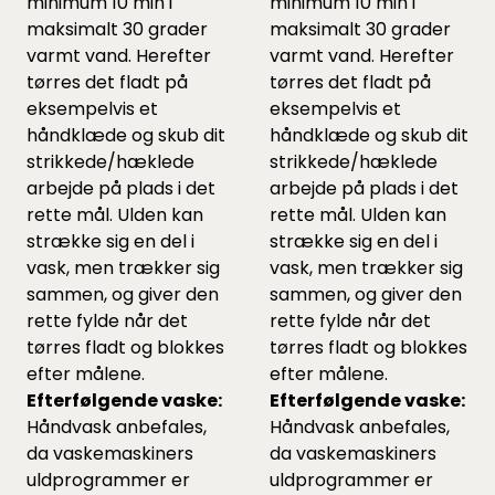
minimum 10 min i
minimum 10 min i
maksimalt 30 grader
maksimalt 30 grader
varmt vand. Herefter
varmt vand. Herefter
tørres det fladt på
tørres det fladt på
eksempelvis et
eksempelvis et
håndklæde og skub dit
håndklæde og skub dit
strikkede/hæklede
strikkede/hæklede
arbejde på plads i det
arbejde på plads i det
rette mål. Ulden kan
rette mål. Ulden kan
strække sig en del i
strække sig en del i
vask, men trækker sig
vask, men trækker sig
sammen, og giver den
sammen, og giver den
rette fylde når det
rette fylde når det
tørres fladt og blokkes
tørres fladt og blokkes
efter målene.
efter målene.
Efterfølgende vaske:
Efterfølgende vaske:
Håndvask anbefales,
Håndvask anbefales,
da vaskemaskiners
da vaskemaskiners
uldprogrammer er
uldprogrammer er