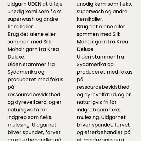
uldgarn UDEN at tilføje
unødig kemi som f.eks.
unødig kemi som f.eks.
superwash og andre
superwash og andre
kemikalier.
kemikalier.
Brug det alene eller
Brug det alene eller
sammen med Silk
sammen med Silk
Mohair garn fra Krea
Mohair garn fra Krea
Deluxe.
Deluxe.
Ulden stammer fra
Ulden stammer fra
Sydamerika og
Sydamerika og
produceret med fokus
produceret med fokus
på
på
ressourcebevidsthed
ressourcebevidsthed
og dyrevelfærd, og er
og dyrevelfærd, og er
naturligvis fri for
naturligvis fri for
indgreb som f.eks.
indgreb som f.eks.
mulesing. Uldgarnet
mulesing. Uldgarnet
bliver spundet, farvet
bliver spundet, farvet
og efterbehandlet på
og efterbehandlet på
et mindre spinderi i