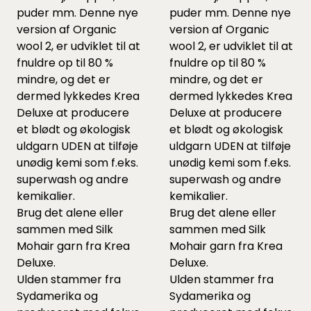
puder mm. Denne nye
puder mm. Denne nye
version af Organic
version af Organic
wool 2, er udviklet til at
wool 2, er udviklet til at
fnuldre op til 80 %
fnuldre op til 80 %
mindre, og det er
mindre, og det er
dermed lykkedes Krea
dermed lykkedes Krea
Deluxe at producere
Deluxe at producere
et blødt og økologisk
et blødt og økologisk
uldgarn UDEN at tilføje
uldgarn UDEN at tilføje
unødig kemi som f.eks.
unødig kemi som f.eks.
superwash og andre
superwash og andre
kemikalier.
kemikalier.
Brug det alene eller
Brug det alene eller
sammen med Silk
sammen med Silk
Mohair garn fra Krea
Mohair garn fra Krea
Deluxe.
Deluxe.
Ulden stammer fra
Ulden stammer fra
Sydamerika og
Sydamerika og