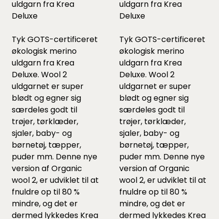
uldgarn fra Krea
uldgarn fra Krea
Deluxe
Deluxe
Tyk GOTS-certificeret
Tyk GOTS-certificeret
økologisk merino
økologisk merino
uldgarn fra Krea
uldgarn fra Krea
Deluxe. Wool 2
Deluxe. Wool 2
uldgarnet er super
uldgarnet er super
blødt og egner sig
blødt og egner sig
særdeles godt til
særdeles godt til
trøjer, tørklæder,
trøjer, tørklæder,
sjaler, baby- og
sjaler, baby- og
børnetøj, tæpper,
børnetøj, tæpper,
puder mm. Denne nye
puder mm. Denne nye
version af Organic
version af Organic
wool 2, er udviklet til at
wool 2, er udviklet til at
fnuldre op til 80 %
fnuldre op til 80 %
mindre, og det er
mindre, og det er
dermed lykkedes Krea
dermed lykkedes Krea