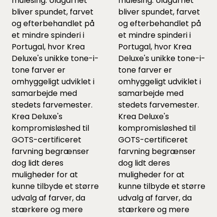
mulesing. Uldgarnet
mulesing. Uldgarnet
bliver spundet, farvet
bliver spundet, farvet
og efterbehandlet på
og efterbehandlet på
et mindre spinderi i
et mindre spinderi i
Portugal, hvor Krea
Portugal, hvor Krea
Deluxe's unikke tone-i-
Deluxe's unikke tone-i-
tone farver er
tone farver er
omhyggeligt udviklet i
omhyggeligt udviklet i
samarbejde med
samarbejde med
stedets farvemester.
stedets farvemester.
Krea Deluxe's
Krea Deluxe's
kompromisløshed til
kompromisløshed til
GOTS-certificeret
GOTS-certificeret
farvning begrænser
farvning begrænser
dog lidt deres
dog lidt deres
muligheder for at
muligheder for at
kunne tilbyde et større
kunne tilbyde et større
udvalg af farver, da
udvalg af farver, da
stærkere og mere
stærkere og mere