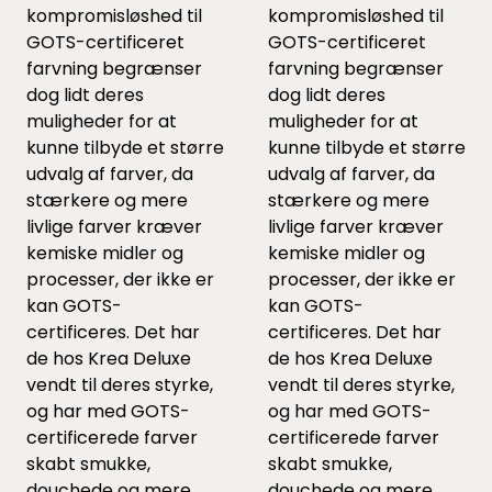
kompromisløshed til
kompromisløshed til
GOTS-certificeret
GOTS-certificeret
farvning begrænser
farvning begrænser
dog lidt deres
dog lidt deres
muligheder for at
muligheder for at
kunne tilbyde et større
kunne tilbyde et større
udvalg af farver, da
udvalg af farver, da
stærkere og mere
stærkere og mere
livlige farver kræver
livlige farver kræver
kemiske midler og
kemiske midler og
processer, der ikke er
processer, der ikke er
kan GOTS-
kan GOTS-
certificeres. Det har
certificeres. Det har
de hos Krea Deluxe
de hos Krea Deluxe
vendt til deres styrke,
vendt til deres styrke,
og har med GOTS-
og har med GOTS-
certificerede farver
certificerede farver
skabt smukke,
skabt smukke,
douchede og mere
douchede og mere