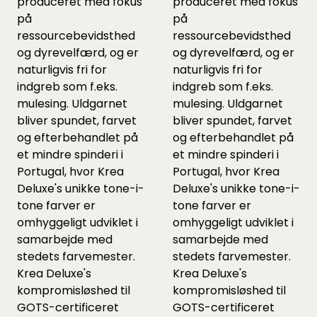
produceret med fokus
produceret med fokus
på
på
ressourcebevidsthed
ressourcebevidsthed
og dyrevelfærd, og er
og dyrevelfærd, og er
naturligvis fri for
naturligvis fri for
indgreb som f.eks.
indgreb som f.eks.
mulesing. Uldgarnet
mulesing. Uldgarnet
bliver spundet, farvet
bliver spundet, farvet
og efterbehandlet på
og efterbehandlet på
et mindre spinderi i
et mindre spinderi i
Portugal, hvor Krea
Portugal, hvor Krea
Deluxe's unikke tone-i-
Deluxe's unikke tone-i-
tone farver er
tone farver er
omhyggeligt udviklet i
omhyggeligt udviklet i
samarbejde med
samarbejde med
stedets farvemester.
stedets farvemester.
Krea Deluxe's
Krea Deluxe's
kompromisløshed til
kompromisløshed til
GOTS-certificeret
GOTS-certificeret