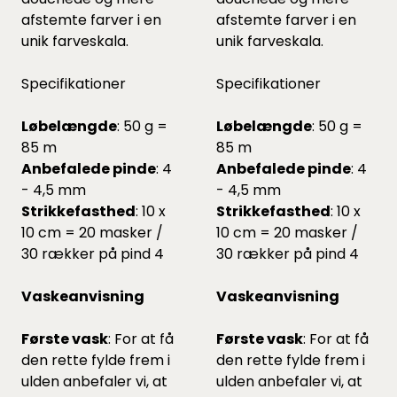
afstemte farver i en
afstemte farver i en
unik farveskala.
unik farveskala.
Specifikationer
Specifikationer
Løbelængde
: 50 g =
Løbelængde
: 50 g =
85 m
85 m
Anbefalede pinde
: 4
Anbefalede pinde
: 4
- 4,5 mm
- 4,5 mm
Strikkefasthed
: 10 x
Strikkefasthed
: 10 x
10 cm = 20 masker /
10 cm = 20 masker /
30 rækker på pind 4
30 rækker på pind 4
Vaskeanvisning
Vaskeanvisning
Første vask
: For at få
Første vask
: For at få
den rette fylde frem i
den rette fylde frem i
ulden anbefaler vi, at
ulden anbefaler vi, at