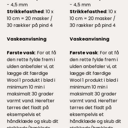
- 4,5 mm
- 4,5 mm
Strikkefasthed
: 10 x
Strikkefasthed
: 10 x
10 cm = 20 masker /
10 cm = 20 masker /
30 rækker på pind 4
30 rækker på pind 4
Vaskeanvisning
Vaskeanvisning
Første vask
: For at få
Første vask
: For at få
den rette fylde frem i
den rette fylde frem i
ulden anbefaler vi, at
ulden anbefaler vi, at
lægge dit færdige
lægge dit færdige
Wool 1 produkt i blød i
Wool 1 produkt i blød i
minimum 10 min i
minimum 10 min i
maksimalt 30 grader
maksimalt 30 grader
varmt vand. Herefter
varmt vand. Herefter
tørres det fladt på
tørres det fladt på
eksempelvis et
eksempelvis et
håndklæde og skub dit
håndklæde og skub dit