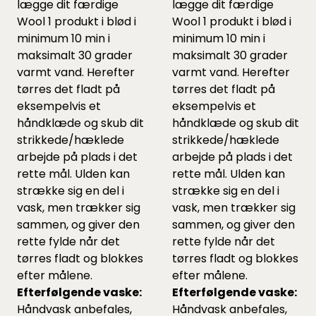
lægge dit færdige
lægge dit færdige
Wool 1 produkt i blød i
Wool 1 produkt i blød i
minimum 10 min i
minimum 10 min i
maksimalt 30 grader
maksimalt 30 grader
varmt vand. Herefter
varmt vand. Herefter
tørres det fladt på
tørres det fladt på
eksempelvis et
eksempelvis et
håndklæde og skub dit
håndklæde og skub dit
strikkede/hæklede
strikkede/hæklede
arbejde på plads i det
arbejde på plads i det
rette mål. Ulden kan
rette mål. Ulden kan
strække sig en del i
strække sig en del i
vask, men trækker sig
vask, men trækker sig
sammen, og giver den
sammen, og giver den
rette fylde når det
rette fylde når det
tørres fladt og blokkes
tørres fladt og blokkes
efter målene.
efter målene.
Efterfølgende vaske:
Efterfølgende vaske:
Håndvask anbefales,
Håndvask anbefales,