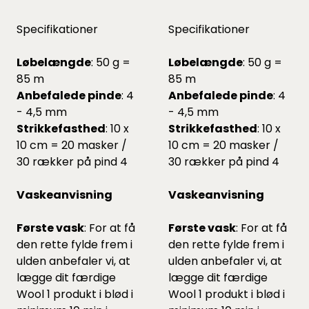
Specifikationer
Specifikationer
Løbelængde
: 50 g =
Løbelængde
: 50 g =
85 m
85 m
Anbefalede pinde
: 4
Anbefalede pinde
: 4
- 4,5 mm
- 4,5 mm
Strikkefasthed
: 10 x
Strikkefasthed
: 10 x
10 cm = 20 masker /
10 cm = 20 masker /
30 rækker på pind 4
30 rækker på pind 4
Vaskeanvisning
Vaskeanvisning
Første vask
: For at få
Første vask
: For at få
den rette fylde frem i
den rette fylde frem i
ulden anbefaler vi, at
ulden anbefaler vi, at
lægge dit færdige
lægge dit færdige
Wool 1 produkt i blød i
Wool 1 produkt i blød i