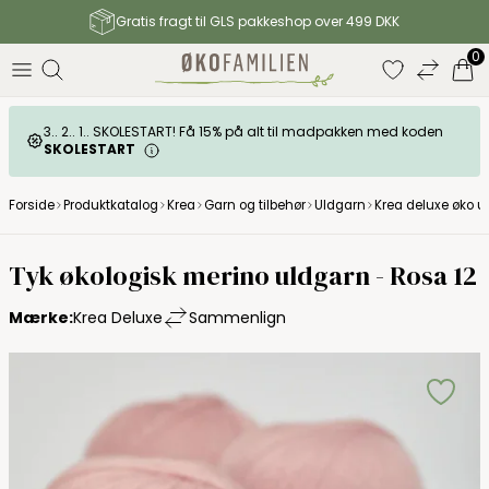
Gratis fragt til GLS pakkeshop over 499 DKK
0
3.. 2.. 1.. SKOLESTART! Få 15% på alt til madpakken med koden
SKOLESTART
Forside
Produktkatalog
Krea
Garn og tilbehør
Uldgarn
Krea deluxe øko u
Krea Deluxe
Tyk økologisk merino uldgarn - Rosa 12
Mærke:
Krea Deluxe
Sammenlign