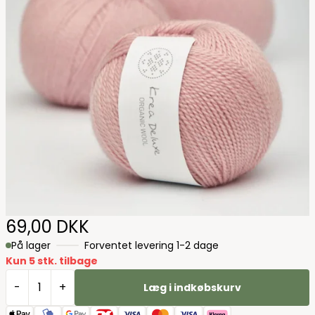
69,00 DKK
På lager
Forventet levering 1-2 dage
Kun 5 stk. tilbage
-
+
Læg i indkøbskurv