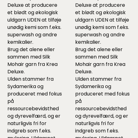
Deluxe at producere
Deluxe at producere
et blødt og økologisk
et blødt og økologisk
uldgarn UDEN at tilføje
uldgarn UDEN at tilføje
unødig kemi som f.eks.
unødig kemi som f.eks.
superwash og andre
superwash og andre
kemikalier.
kemikalier.
Brug det alene eller
Brug det alene eller
sammen med Silk
sammen med Silk
Mohair garn fra Krea
Mohair garn fra Krea
Deluxe.
Deluxe.
Ulden stammer fra
Ulden stammer fra
Sydamerika og
Sydamerika og
produceret med fokus
produceret med fokus
på
på
ressourcebevidsthed
ressourcebevidsthed
og dyrevelfærd, og er
og dyrevelfærd, og er
naturligvis fri for
naturligvis fri for
indgreb som f.eks.
indgreb som f.eks.