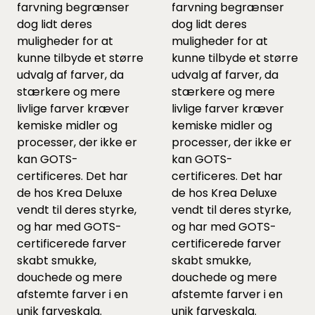
farvning begrænser
farvning begrænser
dog lidt deres
dog lidt deres
muligheder for at
muligheder for at
kunne tilbyde et større
kunne tilbyde et større
udvalg af farver, da
udvalg af farver, da
stærkere og mere
stærkere og mere
livlige farver kræver
livlige farver kræver
kemiske midler og
kemiske midler og
processer, der ikke er
processer, der ikke er
kan GOTS-
kan GOTS-
certificeres. Det har
certificeres. Det har
de hos Krea Deluxe
de hos Krea Deluxe
vendt til deres styrke,
vendt til deres styrke,
og har med GOTS-
og har med GOTS-
certificerede farver
certificerede farver
skabt smukke,
skabt smukke,
douchede og mere
douchede og mere
afstemte farver i en
afstemte farver i en
unik farveskala.
unik farveskala.