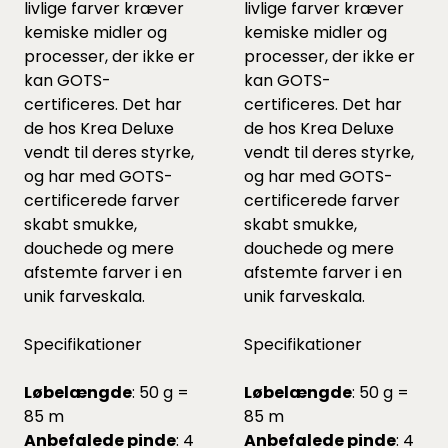
livlige farver kræver
livlige farver kræver
kemiske midler og
kemiske midler og
processer, der ikke er
processer, der ikke er
kan GOTS-
kan GOTS-
certificeres. Det har
certificeres. Det har
de hos Krea Deluxe
de hos Krea Deluxe
vendt til deres styrke,
vendt til deres styrke,
og har med GOTS-
og har med GOTS-
certificerede farver
certificerede farver
skabt smukke,
skabt smukke,
douchede og mere
douchede og mere
afstemte farver i en
afstemte farver i en
unik farveskala.
unik farveskala.
Specifikationer
Specifikationer
Løbelængde
: 50 g =
Løbelængde
: 50 g =
85 m
85 m
Anbefalede pinde
: 4
Anbefalede pinde
: 4