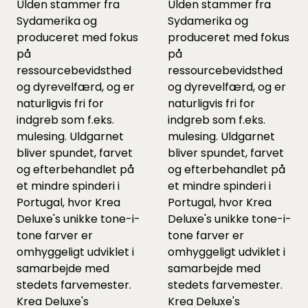
Ulden stammer fra
Ulden stammer fra
Sydamerika og
Sydamerika og
produceret med fokus
produceret med fokus
på
på
ressourcebevidsthed
ressourcebevidsthed
og dyrevelfærd, og er
og dyrevelfærd, og er
naturligvis fri for
naturligvis fri for
indgreb som f.eks.
indgreb som f.eks.
mulesing. Uldgarnet
mulesing. Uldgarnet
bliver spundet, farvet
bliver spundet, farvet
og efterbehandlet på
og efterbehandlet på
et mindre spinderi i
et mindre spinderi i
Portugal, hvor Krea
Portugal, hvor Krea
Deluxe's unikke tone-i-
Deluxe's unikke tone-i-
tone farver er
tone farver er
omhyggeligt udviklet i
omhyggeligt udviklet i
samarbejde med
samarbejde med
stedets farvemester.
stedets farvemester.
Krea Deluxe's
Krea Deluxe's