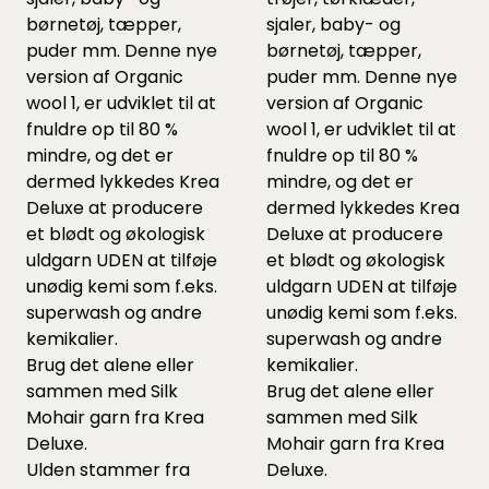
børnetøj, tæpper,
sjaler, baby- og
puder mm. Denne nye
børnetøj, tæpper,
version af Organic
puder mm. Denne nye
wool 1, er udviklet til at
version af Organic
fnuldre op til 80 %
wool 1, er udviklet til at
mindre, og det er
fnuldre op til 80 %
dermed lykkedes Krea
mindre, og det er
Deluxe at producere
dermed lykkedes Krea
et blødt og økologisk
Deluxe at producere
uldgarn UDEN at tilføje
et blødt og økologisk
unødig kemi som f.eks.
uldgarn UDEN at tilføje
superwash og andre
unødig kemi som f.eks.
kemikalier.
superwash og andre
Brug det alene eller
kemikalier.
sammen med Silk
Brug det alene eller
Mohair garn fra Krea
sammen med Silk
Deluxe.
Mohair garn fra Krea
Ulden stammer fra
Deluxe.