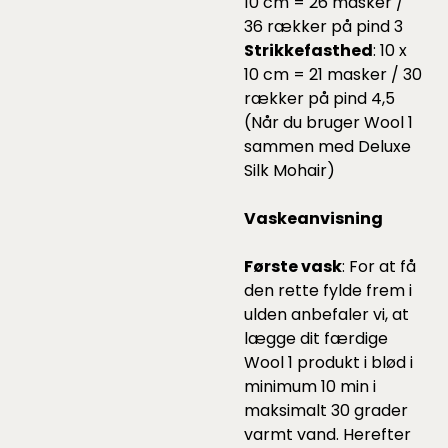
10 cm = 26 masker /
36 rækker på pind 3
Strikkefasthed
: 10 x
10 cm = 21 masker / 30
rækker på pind 4,5
(Når du bruger Wool 1
sammen med Deluxe
Silk Mohair)
Vaskeanvisning
Første vask
: For at få
den rette fylde frem i
ulden anbefaler vi, at
lægge dit færdige
Wool 1 produkt i blød i
minimum 10 min i
maksimalt 30 grader
varmt vand. Herefter