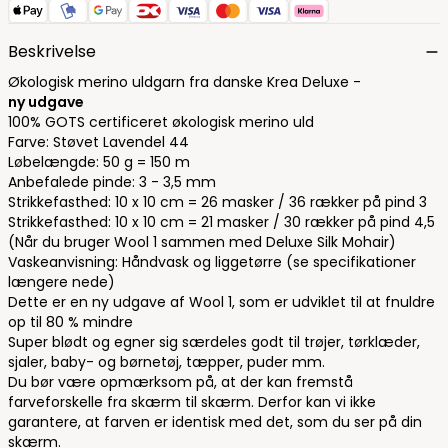
Beskrivelse
Økologisk merino uldgarn fra danske Krea Deluxe -
ny udgave
100% GOTS certificeret økologisk merino uld
Farve: Støvet Lavendel 44
Løbelængde: 50 g = 150 m
Anbefalede pinde: 3 - 3,5 mm
Strikkefasthed: 10 x 10 cm = 26 masker / 36 rækker på pind 3
Strikkefasthed: 10 x 10 cm = 21 masker / 30 rækker på pind 4,5
(Når du bruger Wool 1 sammen med Deluxe Silk Mohair)
Vaskeanvisning: Håndvask og liggetørre (se specifikationer
længere nede)
Dette er en ny udgave af Wool 1, som er udviklet til at fnuldre
op til 80 % mindre
Super blødt og egner sig særdeles godt til trøjer, tørklæder,
sjaler, baby- og børnetøj, tæpper, puder mm.
Du bør være opmærksom på, at der kan fremstå
farveforskelle fra skærm til skærm. Derfor kan vi ikke
garantere, at farven er identisk med det, som du ser på din
skærm.