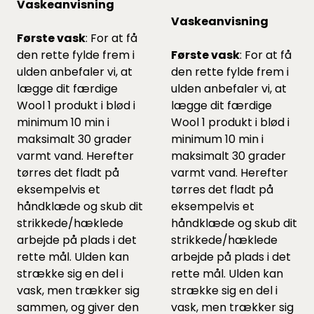
Vaskeanvisning
Vaskeanvisning
Første vask
: For at få
den rette fylde frem i
Første vask
: For at få
ulden anbefaler vi, at
den rette fylde frem i
lægge dit færdige
ulden anbefaler vi, at
Wool 1 produkt i blød i
lægge dit færdige
minimum 10 min i
Wool 1 produkt i blød i
maksimalt 30 grader
minimum 10 min i
varmt vand. Herefter
maksimalt 30 grader
tørres det fladt på
varmt vand. Herefter
eksempelvis et
tørres det fladt på
håndklæde og skub dit
eksempelvis et
strikkede/hæklede
håndklæde og skub dit
arbejde på plads i det
strikkede/hæklede
rette mål. Ulden kan
arbejde på plads i det
strække sig en del i
rette mål. Ulden kan
vask, men trækker sig
strække sig en del i
sammen, og giver den
vask, men trækker sig