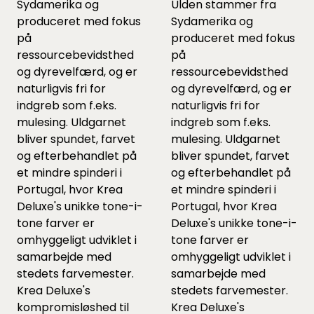
Sydamerika og
Ulden stammer fra
produceret med fokus
Sydamerika og
på
produceret med fokus
ressourcebevidsthed
på
og dyrevelfærd, og er
ressourcebevidsthed
naturligvis fri for
og dyrevelfærd, og er
indgreb som f.eks.
naturligvis fri for
mulesing. Uldgarnet
indgreb som f.eks.
bliver spundet, farvet
mulesing. Uldgarnet
og efterbehandlet på
bliver spundet, farvet
et mindre spinderi i
og efterbehandlet på
Portugal, hvor Krea
et mindre spinderi i
Deluxe's unikke tone-i-
Portugal, hvor Krea
tone farver er
Deluxe's unikke tone-i-
omhyggeligt udviklet i
tone farver er
samarbejde med
omhyggeligt udviklet i
stedets farvemester.
samarbejde med
Krea Deluxe's
stedets farvemester.
kompromisløshed til
Krea Deluxe's