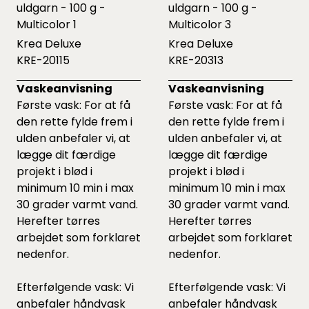
uldgarn - 100 g -
uldgarn - 100 g -
Multicolor 1
Multicolor 3
Krea Deluxe
Krea Deluxe
KRE-20115
KRE-20313
Vaskeanvisning
Vaskeanvisning
Første vask: For at få
Første vask: For at få
den rette fylde frem i
den rette fylde frem i
ulden anbefaler vi, at
ulden anbefaler vi, at
lægge dit færdige
lægge dit færdige
projekt i blød i
projekt i blød i
minimum 10 min i max
minimum 10 min i max
30 grader varmt vand.
30 grader varmt vand.
Herefter tørres
Herefter tørres
arbejdet som forklaret
arbejdet som forklaret
nedenfor.
nedenfor.
Efterfølgende vask: Vi
Efterfølgende vask: Vi
anbefaler håndvask
anbefaler håndvask