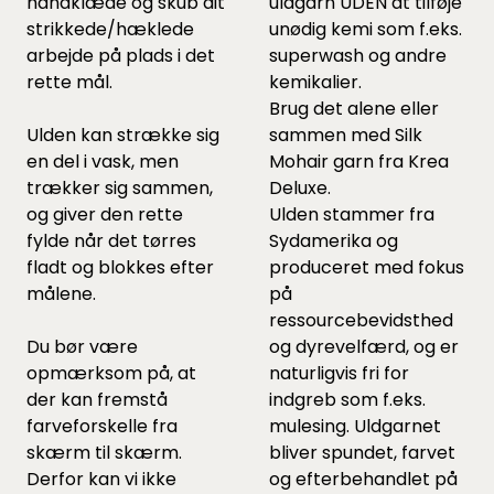
håndklæde og skub dit
uldgarn UDEN at tilføje
strikkede/hæklede
unødig kemi som f.eks.
arbejde på plads i det
superwash og andre
rette mål.
kemikalier.
Brug det alene eller
Ulden kan strække sig
sammen med Silk
en del i vask, men
Mohair garn fra Krea
trækker sig sammen,
Deluxe.
og giver den rette
Ulden stammer fra
fylde når det tørres
Sydamerika og
fladt og blokkes efter
produceret med fokus
målene.
på
ressourcebevidsthed
Du bør være
og dyrevelfærd, og er
opmærksom på, at
naturligvis fri for
der kan fremstå
indgreb som f.eks.
farveforskelle fra
mulesing. Uldgarnet
skærm til skærm.
bliver spundet, farvet
Derfor kan vi ikke
og efterbehandlet på