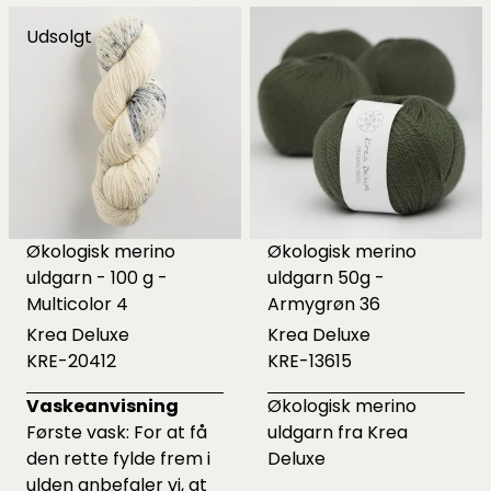
Udsolgt
Økologisk merino
Økologisk merino
uldgarn - 100 g -
uldgarn 50g -
Multicolor 4
Armygrøn 36
Krea Deluxe
Krea Deluxe
KRE-20412
KRE-13615
Vaskeanvisning
Økologisk merino
Første vask: For at få
uldgarn fra Krea
den rette fylde frem i
Deluxe
ulden anbefaler vi, at