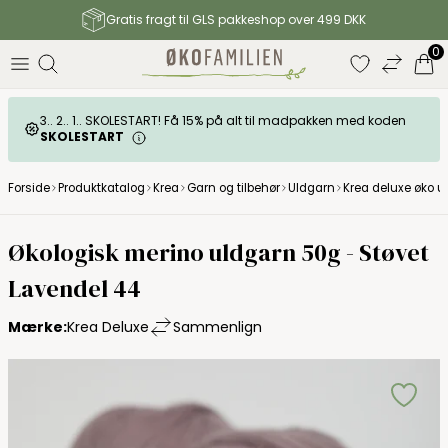
Gratis fragt til GLS pakkeshop over 499 DKK
0
3.. 2.. 1.. SKOLESTART! Få 15% på alt til madpakken med koden
SKOLESTART
Forside
Produktkatalog
Krea
Garn og tilbehør
Uldgarn
Krea deluxe øko ul
Økologisk merino uldgarn 50g - Støvet
Lavendel 44
Mærke:
Krea Deluxe
Sammenlign