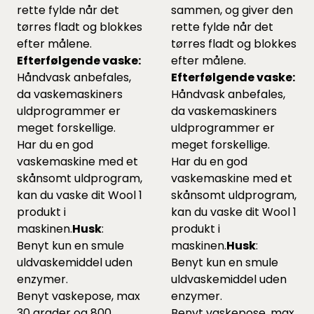
rette fylde når det
sammen, og giver den
tørres fladt og blokkes
rette fylde når det
efter målene.
tørres fladt og blokkes
Efterfølgende vaske:
efter målene.
Håndvask anbefales,
Efterfølgende vaske:
da vaskemaskiners
Håndvask anbefales,
uldprogrammer er
da vaskemaskiners
meget forskellige.
uldprogrammer er
Har du en god
meget forskellige.
vaskemaskine med et
Har du en god
skånsomt uldprogram,
vaskemaskine med et
kan du vaske dit Wool 1
skånsomt uldprogram,
produkt i
kan du vaske dit Wool 1
maskinen.
Husk
:
produkt i
Benyt kun en smule
maskinen.
Husk
:
uldvaskemiddel uden
Benyt kun en smule
enzymer.
uldvaskemiddel uden
Benyt vaskepose, max
enzymer.
30 grader og 800
Benyt vaskepose, max