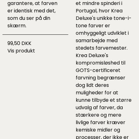
garantere, at farven
et mindre spinderi i
er identisk med det,
Portugal, hvor Krea
som du ser på din
Deluxe's unikke tone-i-
skærm.
tone farver er
omhyggeligt udviklet i
samarbejde med
99,50 DKK
stedets farvemester.
Vis produkt
Krea Deluxe's
kompromisløshed til
GOTS-certificeret
farvning begrænser
dog lidt deres
muligheder for at
kunne tilbyde et større
udvalg af farver, da
stærkere og mere
livlige farver kræver
kemiske midler og
processer, der ikke er