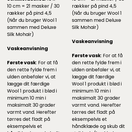
10 cm = 21 masker / 30
rækker på pind 4,5
rækker på pind 4,5
(Når du bruger Wool 1
(Når du bruger Wool 1
sammen med Deluxe
sammen med Deluxe
Silk Mohair)
Silk Mohair)
Vaskeanvisning
Vaskeanvisning
Første vask
: For at få
Første vask
: For at få
den rette fylde frem i
den rette fylde frem i
ulden anbefaler vi, at
ulden anbefaler vi, at
lægge dit færdige
lægge dit færdige
Wool 1 produkt i blød i
Wool 1 produkt i blød i
minimum 10 min i
minimum 10 min i
maksimalt 30 grader
maksimalt 30 grader
varmt vand. Herefter
varmt vand. Herefter
tørres det fladt på
tørres det fladt på
eksempelvis et
eksempelvis et
håndklæde og skub dit