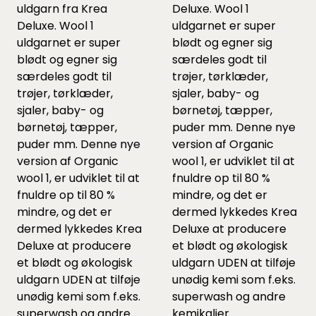
uldgarn fra Krea
Deluxe. Wool 1
Deluxe. Wool 1
uldgarnet er super
uldgarnet er super
blødt og egner sig
blødt og egner sig
særdeles godt til
særdeles godt til
trøjer, tørklæder,
trøjer, tørklæder,
sjaler, baby- og
sjaler, baby- og
børnetøj, tæpper,
børnetøj, tæpper,
puder mm. Denne nye
puder mm. Denne nye
version af Organic
version af Organic
wool 1, er udviklet til at
wool 1, er udviklet til at
fnuldre op til 80 %
fnuldre op til 80 %
mindre, og det er
mindre, og det er
dermed lykkedes Krea
dermed lykkedes Krea
Deluxe at producere
Deluxe at producere
et blødt og økologisk
et blødt og økologisk
uldgarn UDEN at tilføje
uldgarn UDEN at tilføje
unødig kemi som f.eks.
unødig kemi som f.eks.
superwash og andre
superwash og andre
kemikalier.