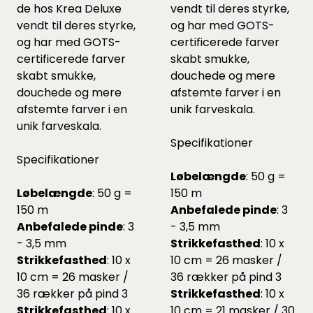
de hos Krea Deluxe
vendt til deres styrke,
vendt til deres styrke,
og har med GOTS-
og har med GOTS-
certificerede farver
certificerede farver
skabt smukke,
skabt smukke,
douchede og mere
douchede og mere
afstemte farver i en
afstemte farver i en
unik farveskala.
unik farveskala.
Specifikationer
Specifikationer
Løbelængde
: 50 g =
Løbelængde
: 50 g =
150 m
150 m
Anbefalede pinde
: 3
Anbefalede pinde
: 3
- 3,5 mm
- 3,5 mm
Strikkefasthed
: 10 x
Strikkefasthed
: 10 x
10 cm = 26 masker /
10 cm = 26 masker /
36 rækker på pind 3
36 rækker på pind 3
Strikkefasthed
: 10 x
Strikkefasthed
: 10 x
10 cm = 21 masker / 30