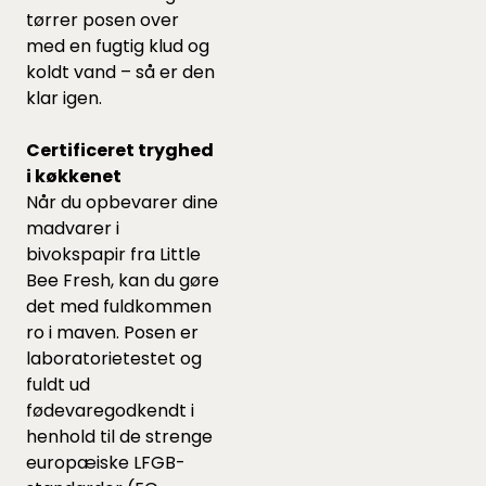
tørrer posen over
med en fugtig klud og
koldt vand – så er den
klar igen.
Certificeret tryghed
i køkkenet
Når du opbevarer dine
madvarer i
bivokspapir fra Little
Bee Fresh, kan du gøre
det med fuldkommen
ro i maven. Posen er
laboratorietestet og
fuldt ud
fødevaregodkendt i
henhold til de strenge
europæiske LFGB-