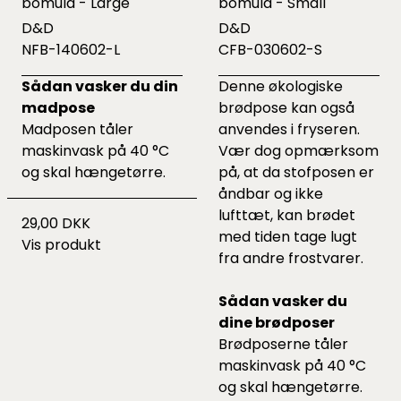
bomuld - Large
bomuld - Small
D&D
D&D
NFB-140602-L
CFB-030602-S
Sådan vasker du din
Denne økologiske
madpose
brødpose kan også
Madposen tåler
anvendes i fryseren.
maskinvask på 40 °C
Vær dog opmærksom
og skal hængetørre.
på, at da stofposen er
åndbar og ikke
lufttæt, kan brødet
29,00 DKK
med tiden tage lugt
Vis produkt
fra andre frostvarer.
Sådan vasker du
dine brødposer
Brødposerne tåler
maskinvask på 40 °C
og skal hængetørre.