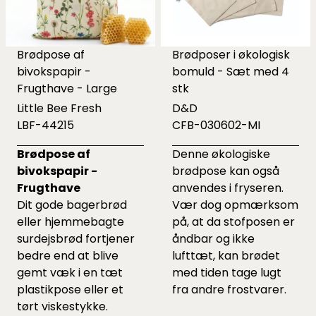
Brødpose af
Brødposer i økologisk
bivokspapir -
bomuld - Sæt med 4
Frugthave - Large
stk
Little Bee Fresh
D&D
LBF-44215
CFB-030602-MI
Brødpose af
Denne økologiske
bivokspapir -
brødpose kan også
Frugthave
anvendes i fryseren.
Dit gode bagerbrød
Vær dog opmærksom
eller hjemmebagte
på, at da stofposen er
surdejsbrød fortjener
åndbar og ikke
bedre end at blive
lufttæt, kan brødet
gemt væk i en tæt
med tiden tage lugt
plastikpose eller et
fra andre frostvarer.
tørt viskestykke.