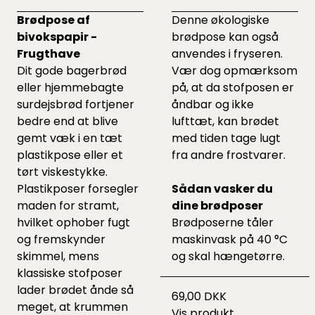
Brødpose af
Denne økologiske
bivokspapir -
brødpose kan også
Frugthave
anvendes i fryseren.
Dit gode bagerbrød
Vær dog opmærksom
eller hjemmebagte
på, at da stofposen er
surdejsbrød fortjener
åndbar og ikke
bedre end at blive
lufttæt, kan brødet
gemt væk i en tæt
med tiden tage lugt
plastikpose eller et
fra andre frostvarer.
tørt viskestykke.
Plastikposer forsegler
Sådan vasker du
maden for stramt,
dine brødposer
hvilket ophober fugt
Brødposerne tåler
og fremskynder
maskinvask på 40 °C
skimmel, mens
og skal hængetørre.
klassiske stofposer
lader brødet ånde så
69,00 DKK
meget, at krummen
Vis produkt