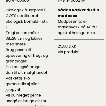
BOW-00506
NFB-140602-M
Økologisk frugtpose i
Sådan vasker du din
GOTS certificeret
madpose
økologisk bomuld - str.
Madposen tåler
L.
maskinvask på 40 °C
Frugtposen måler
og skal hængetørre.
38x28 cm. og lukkes
med snøre.
25,00 DKK
Brug posen til
Vis produkt
opbevaring af frugt og
grøntsager.
Du kan også bruge
den til alt muligt andet:
Vasketøj, sko,
gymnastiktøj eller
julepynt.
Vil du meget gerne
undgå at bruge alt for