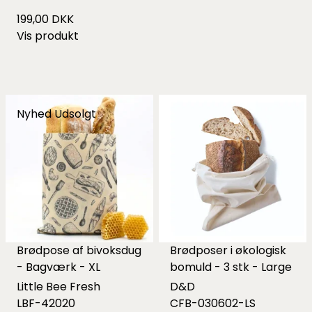
199,00 DKK
Vis produkt
Nyhed
Udsolgt
Brødpose af bivoksdug
Brødposer i økologisk
- Bagværk - XL
bomuld - 3 stk - Large
Little Bee Fresh
D&D
LBF-42020
CFB-030602-LS