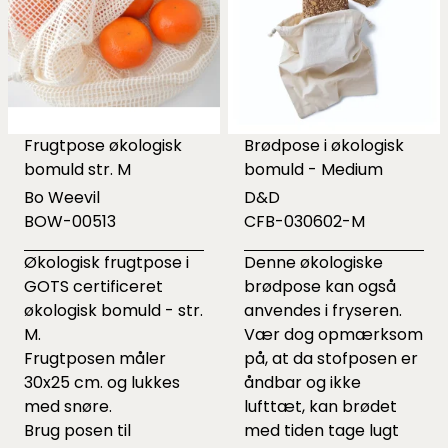
Frugtpose økologisk
Brødpose i økologisk
bomuld str. M
bomuld - Medium
Bo Weevil
D&D
BOW-00513
CFB-030602-M
Økologisk frugtpose i
Denne økologiske
GOTS certificeret
brødpose kan også
økologisk bomuld - str.
anvendes i fryseren.
M.
Vær dog opmærksom
Frugtposen måler
på, at da stofposen er
30x25 cm. og lukkes
åndbar og ikke
med snøre.
lufttæt, kan brødet
Brug posen til
med tiden tage lugt