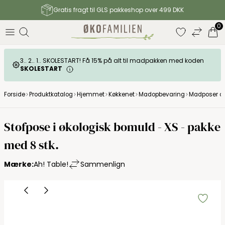
Gratis fragt til GLS pakkeshop over 499 DKK
0
3.. 2.. 1.. SKOLESTART! Få 15% på alt til madpakken med koden
SKOLESTART
Forside
Produktkatalog
Hjemmet
Køkkenet
Madopbevaring
Madposer og
Stofpose i økologisk bomuld - XS - pakke
med 8 stk.
Mærke:
Ah! Table!
Sammenlign