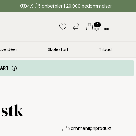
4.9 / 5 anbefaler | 20.000 bedømmelser
0
0,00 DKK
aveidéer
Skolestart
Tilbud
TART
 stk
Sammenlign
produkt