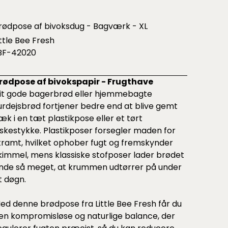
rødpose af bivoksdug - Bagværk - XL
ittle Bee Fresh
BF-42020
rødpose af bivokspapir - Frugthave
it gode bagerbrød eller hjemmebagte
urdejsbrød fortjener bedre end at blive gemt
æk i en tæt plastikpose eller et tørt
iskestykke. Plastikposer forsegler maden for
tramt, hvilket ophober fugt og fremskynder
kimmel, mens klassiske stofposer lader brødet
nde så meget, at krummen udtørrer på under
t døgn.
ed denne brødpose fra Little Bee Fresh får du
en kompromisløse og naturlige balance, der