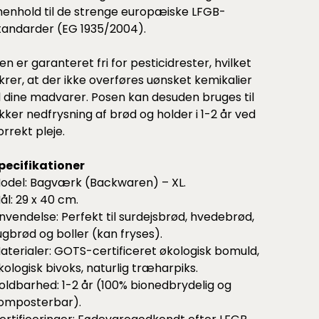
 henhold til de strenge europæiske LFGB-
tandarder (EG 1935/2004).
en er garanteret fri for pesticidrester, hvilket
ikrer, at der ikke overføres uønsket kemikalier
il dine madvarer. Posen kan desuden bruges til
ikker nedfrysning af brød og holder i 1-2 år ved
orrekt pleje.
pecifikationer
odel: Bagværk (Backwaren) – XL.
ål: 29 x 40 cm.
nvendelse: Perfekt til surdejsbrød, hvedebrød,
ugbrød og boller (kan fryses).
aterialer: GOTS-certificeret økologisk bomuld,
kologisk bivoks, naturlig træharpiks.
oldbarhed: 1-2 år (100% bionedbrydelig og
omposterbar).