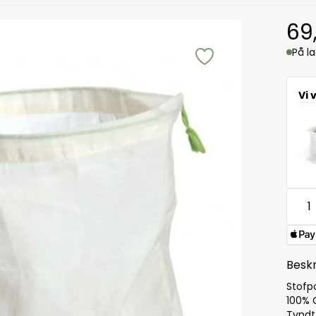
69
På l
Vi 
Beskr
Stofp
100% 
Tyndt