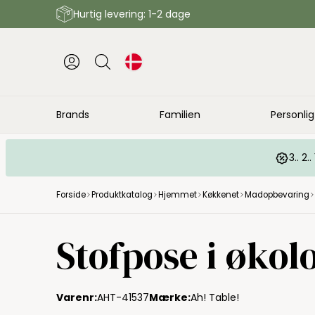
Hurtig levering: 1-2 dage
Brands
Familien
Personlig
3.. 2
Forside
Produktkatalog
Hjemmet
Køkkenet
Madopbevaring
Stofpose i økolo
Varenr:
AHT-41537
Mærke:
Ah! Table!