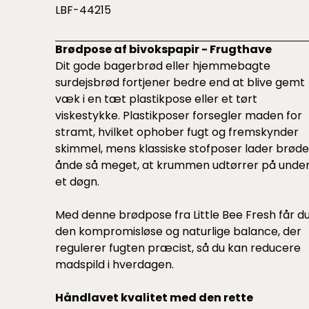
LBF-44215
Brødpose af bivokspapir - Frugthave
Dit gode bagerbrød eller hjemmebagte
surdejsbrød fortjener bedre end at blive gemt
væk i en tæt plastikpose eller et tørt
viskestykke. Plastikposer forsegler maden for
stramt, hvilket ophober fugt og fremskynder
skimmel, mens klassiske stofposer lader brøde
ånde så meget, at krummen udtørrer på unde
et døgn.
Med denne brødpose fra Little Bee Fresh får d
den kompromisløse og naturlige balance, der
regulerer fugten præcist, så du kan reducere
madspild i hverdagen.
Håndlavet kvalitet med den rette