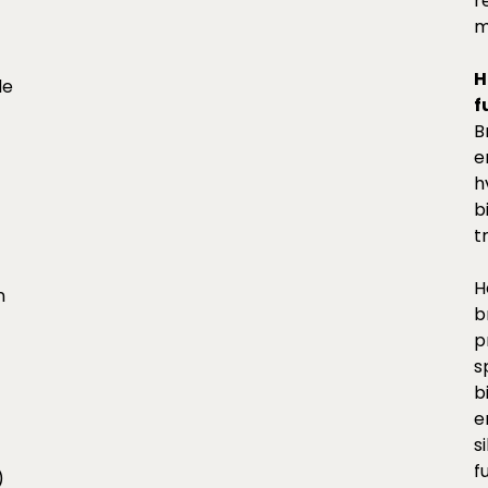
r
m
H
de
f
B
e
h
b
t
H
n
b
p
s
b
e
s
f
)