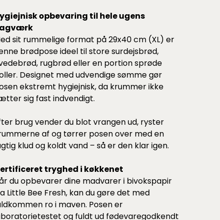
ygiejnisk opbevaring til hele ugens
agværk
ed sit rummelige format på 29x40 cm (XL) er
enne brødpose ideel til store surdejsbrød,
vedebrød, rugbrød eller en portion sprøde
oller. Designet med udvendige sømme gør
osen ekstremt hygiejnisk, da krummer ikke
ætter sig fast indvendigt.
fter brug vender du blot vrangen ud, ryster
rummerne af og tørrer posen over med en
ugtig klud og koldt vand – så er den klar igen.
ertificeret tryghed i køkkenet
år du opbevarer dine madvarer i bivokspapir
ra Little Bee Fresh, kan du gøre det med
uldkommen ro i maven. Posen er
aboratorietestet og fuldt ud fødevaregodkendt