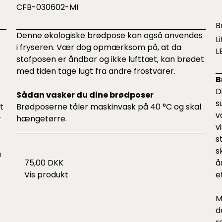
CFB-030602-MI
B
Denne økologiske brødpose kan også anvendes
L
i fryseren. Vær dog opmærksom på, at da
L
stofposen er åndbar og ikke lufttæt, kan brødet
med tiden tage lugt fra andre frostvarer.
B
D
Sådan vasker du dine brødposer
s
t
Brødposerne tåler maskinvask på 40 °C og skal
v
r
hængetørre.
v
s
s
u
å
75,00 DKK
e
Vis produkt
M
d