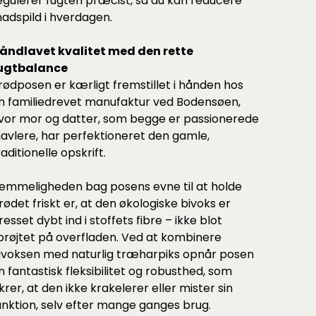
egulerer fugten præcist, så du kan reducere
adspild i hverdagen.
åndlavet kvalitet med den rette
ugtbalance
rødposen er kærligt fremstillet i hånden hos
n familiedrevet manufaktur ved Bodensøen,
vor mor og datter, som begge er passionerede
iavlere, har perfektioneret den gamle,
raditionelle opskrift.
emmeligheden bag posens evne til at holde
rødet friskt er, at den økologiske bivoks er
resset dybt ind i stoffets fibre – ikke blot
prøjtet på overfladen. Ved at kombinere
ivoksen med naturlig træharpiks opnår posen
n fantastisk fleksibilitet og robusthed, som
ikrer, at den ikke krakelerer eller mister sin
unktion, selv efter mange ganges brug.