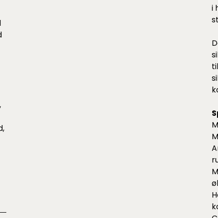
i
s
l
d
D
s
t
s
k
,
S
M
d,
M
A
r
M
ø
H
k