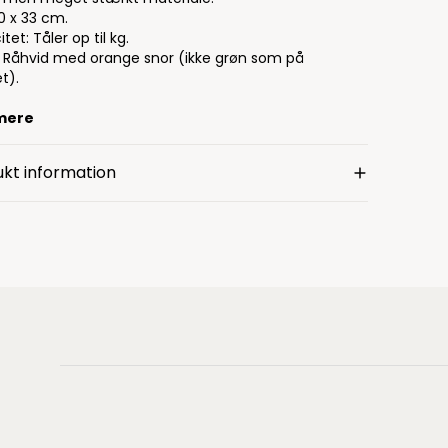
0 x 33 cm.
tet: Tåler op til kg.
: Råhvid med orange snor (ikke grøn som på
et).
mere
kt information