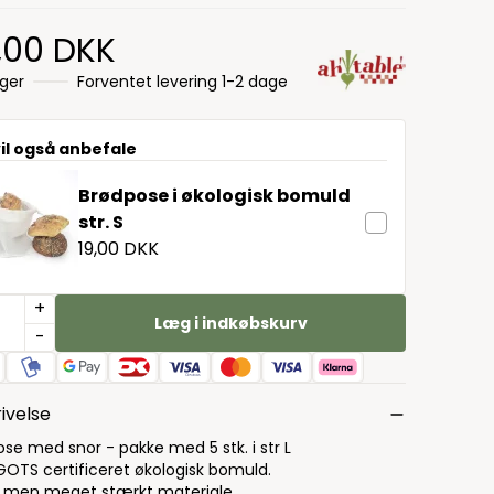
,00 DKK
ager
Forventet levering 1-2 dage
vil også anbefale
Brødpose i økologisk bomuld
str. S
19,00 DKK
+
Læg i indkøbskurv
-
ivelse
ose med snor - pakke med 5 stk. i str L
GOTS certificeret økologisk bomuld.
 men meget stærkt materiale.