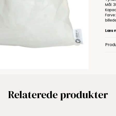
Mål: 3
Kapaci
Farve
billed
Læs 
Produ
Relaterede produkter