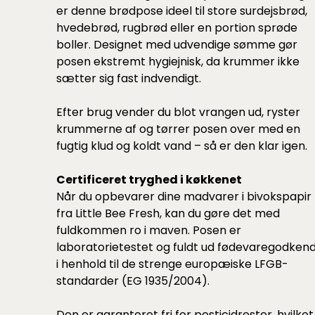
er denne brødpose ideel til store surdejsbrød,
hvedebrød, rugbrød eller en portion sprøde
boller. Designet med udvendige sømme gør
posen ekstremt hygiejnisk, da krummer ikke
sætter sig fast indvendigt.
Efter brug vender du blot vrangen ud, ryster
krummerne af og tørrer posen over med en
fugtig klud og koldt vand – så er den klar igen.
Certificeret tryghed i køkkenet
Når du opbevarer dine madvarer i bivokspapir
fra Little Bee Fresh, kan du gøre det med
fuldkommen ro i maven. Posen er
laboratorietestet og fuldt ud fødevaregodken
i henhold til de strenge europæiske LFGB-
standarder (EG 1935/2004).
Den er garanteret fri for pesticidrester, hvilket