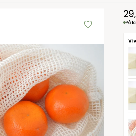
29
På l
Vi 