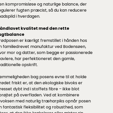
en kompromisløse og naturlige balance, der
egulerer fugten præcist, så du kan reducere
adspild i hverdagen.
åndlavet kvalitet med den rette
ugtbalance
rødposen er kærligt fremstillet i hånden hos
n familiedrevet manufaktur ved Bodensøen,
vor mor og datter, som begge er passionerede
iavlere, har perfektioneret den gamle,
raditionelle opskrift.
emmeligheden bag posens evne til at holde
rødet friskt er, at den økologiske bivoks er
resset dybt ind i stoffets fibre – ikke blot
prøjtet på overfladen. Ved at kombinere
ivoksen med naturlig træharpiks opnår posen
n fantastisk fleksibilitet og robusthed, som