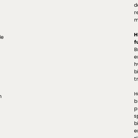
d
r
m
H
de
f
B
e
h
b
t
H
n
b
p
s
b
e