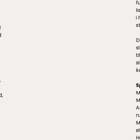
f
l
i
s
l
d
D
s
t
s
k
,
S
M
d,
M
A
r
M
ø
H