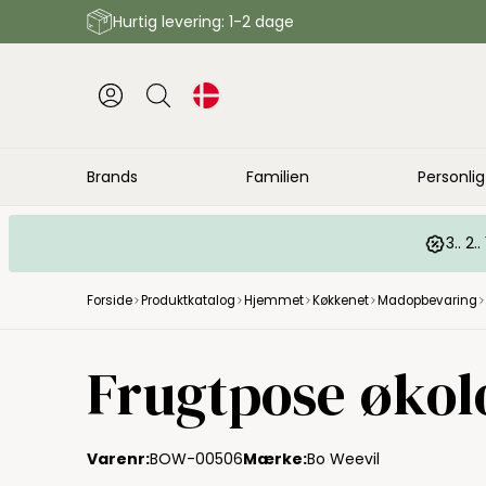
Hurtig levering: 1-2 dage
Brands
Familien
Personlig
3.. 2
Forside
Produktkatalog
Hjemmet
Køkkenet
Madopbevaring
Frugtpose økolo
Varenr:
BOW-00506
Mærke:
Bo Weevil