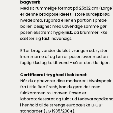
bagværk
Med sit rummelige format på 25x32 cm (Large
er denne brødpose ideel til store surdejsbrød,
hvedebrød, rugbrød eller en portion sprøde
boller. Designet med udvendige sømme gør
posen ekstremt hygiejnisk, da krummer ikke
sætter sig fast indvendigt.
Efter brug vender du blot vrangen ud, ryster
krummerne af og tørrer posen over med en
fugtig klud og koldt vand – så er den klar igen.
Certificeret tryghed i køkkenet
Når du opbevarer dine madvarer i bivokspapir
fra Little Bee Fresh, kan du gøre det med
fuldkommen ro i maven. Posen er
laboratorietestet og fuldt ud fødevaregodken
i henhold til de strenge europæiske LFGB-
standarder (EG 1935/2004).