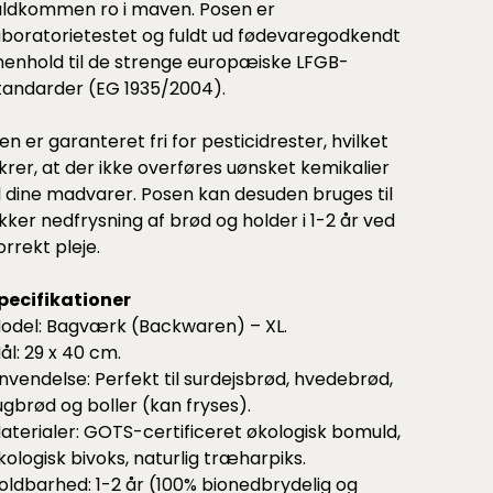
uldkommen ro i maven. Posen er
aboratorietestet og fuldt ud fødevaregodkendt
 henhold til de strenge europæiske LFGB-
tandarder (EG 1935/2004).
en er garanteret fri for pesticidrester, hvilket
ikrer, at der ikke overføres uønsket kemikalier
il dine madvarer. Posen kan desuden bruges til
ikker nedfrysning af brød og holder i 1-2 år ved
orrekt pleje.
pecifikationer
odel: Bagværk (Backwaren) – XL.
ål: 29 x 40 cm.
nvendelse: Perfekt til surdejsbrød, hvedebrød,
ugbrød og boller (kan fryses).
aterialer: GOTS-certificeret økologisk bomuld,
kologisk bivoks, naturlig træharpiks.
oldbarhed: 1-2 år (100% bionedbrydelig og