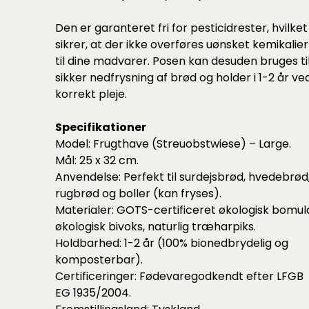
Den er garanteret fri for pesticidrester, hvilket
sikrer, at der ikke overføres uønsket kemikalier
til dine madvarer. Posen kan desuden bruges ti
sikker nedfrysning af brød og holder i 1-2 år ve
korrekt pleje.
Specifikationer
Model: Frugthave (Streuobstwiese) – Large.
Mål: 25 x 32 cm.
Anvendelse: Perfekt til surdejsbrød, hvedebrød
rugbrød og boller (kan fryses).
Materialer: GOTS-certificeret økologisk bomul
økologisk bivoks, naturlig træharpiks.
Holdbarhed: 1-2 år (100% bionedbrydelig og
komposterbar).
Certificeringer: Fødevaregodkendt efter LFGB
EG 1935/2004.