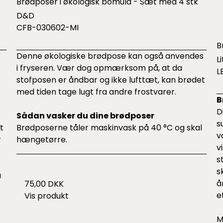
Brødposer i økologisk bomuld - Sæt med 4 stk
D&D
CFB-030602-MI
B
Denne økologiske brødpose kan også anvendes
L
i fryseren. Vær dog opmærksom på, at da
L
stofposen er åndbar og ikke lufttæt, kan brødet
med tiden tage lugt fra andre frostvarer.
B
D
Sådan vasker du dine brødposer
s
t
Brødposerne tåler maskinvask på 40 °C og skal
v
r
hængetørre.
v
s
s
u
å
75,00 DKK
e
Vis produkt
M