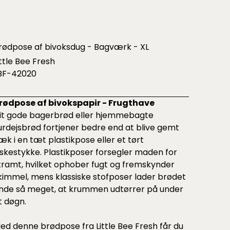
rødpose af bivoksdug - Bagværk - XL
ittle Bee Fresh
BF-42020
rødpose af bivokspapir - Frugthave
it gode bagerbrød eller hjemmebagte
urdejsbrød fortjener bedre end at blive gemt
æk i en tæt plastikpose eller et tørt
iskestykke. Plastikposer forsegler maden for
tramt, hvilket ophober fugt og fremskynder
kimmel, mens klassiske stofposer lader brødet
nde så meget, at krummen udtørrer på under
t døgn.
ed denne brødpose fra Little Bee Fresh får du