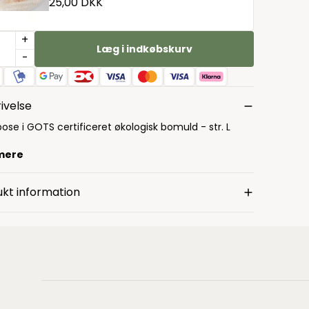
25,00 DKK
+
Læg i indkøbskurv
-
ivelse
ose i GOTS certificeret økologisk bomuld - str. L
mere
kt information