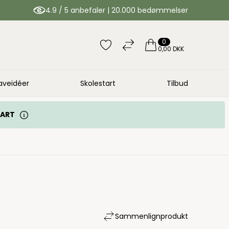
4.9 / 5 anbefaler | 20.000 bedømmelser
0
0,00 DKK
aveidéer
Skolestart
Tilbud
TART
Sammenlign
produkt