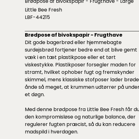
Brødpose af bivokspapir - Frugthave - Large
Little Bee Fresh
LBF-44215
Brødpose af bivokspapir - Frugthave
Dit gode bagerbrød eller hjemmebagte
surdejsbrød fortjener bedre end at blive gemt
væk i en tæt plastikpose eller et tørt
viskestykke. Plastikposer forsegler maden for
stramt, hvilket ophober fugt og fremskynder
skimmel, mens klassiske stofposer lader brøde
ånde så meget, at krummen udtørrer på unde
et døgn.
Med denne brødpose fra Little Bee Fresh får d
den kompromisløse og naturlige balance, der
regulerer fugten præcist, så du kan reducere
madspild i hverdagen.