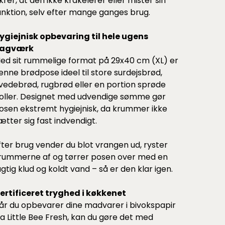
ikrer, at den ikke krakelerer eller mister sin
unktion, selv efter mange ganges brug.
ygiejnisk opbevaring til hele ugens
agværk
ed sit rummelige format på 29x40 cm (XL) er
enne brødpose ideel til store surdejsbrød,
vedebrød, rugbrød eller en portion sprøde
oller. Designet med udvendige sømme gør
osen ekstremt hygiejnisk, da krummer ikke
ætter sig fast indvendigt.
fter brug vender du blot vrangen ud, ryster
rummerne af og tørrer posen over med en
ugtig klud og koldt vand – så er den klar igen.
ertificeret tryghed i køkkenet
år du opbevarer dine madvarer i bivokspapir
ra Little Bee Fresh, kan du gøre det med