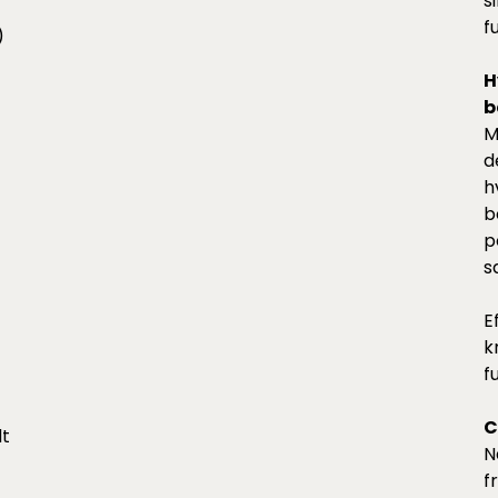
s
f
)
H
b
M
d
h
b
p
s
E
k
f
C
dt
N
f