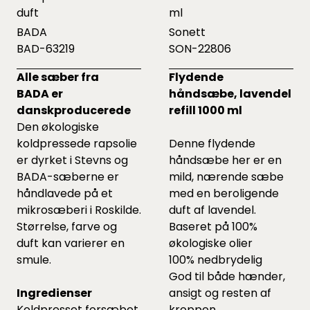
duft
ml
BADA
Sonett
BAD-63219
SON-22806
Alle sæber fra
Flydende
BADA er
håndsæbe, lavendel
danskproducerede
refill 1000 ml
Den økologiske
koldpressede rapsolie
Denne flydende
er dyrket i Stevns og
håndsæbe her er en
BADA-sæberne er
mild, nærende sæbe
håndlavede på et
med en beroligende
mikrosæberi i Roskilde.
duft af lavendel.
Størrelse, farve og
Baseret på 100%
duft kan varierer en
økologiske olier
smule.
100% nedbrydelig
God til både hænder,
Ingredienser
ansigt og resten af
Koldpresset forsæbet
kroppen