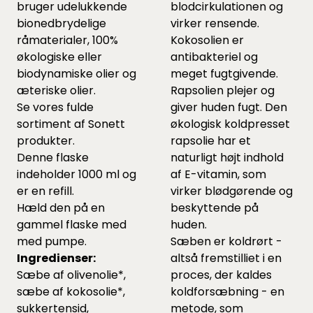
bruger udelukkende
blodcirkulationen og
bionedbrydelige
virker rensende.
råmaterialer, 100%
Kokosolien er
økologiske eller
antibakteriel og
biodynamiske olier og
meget fugtgivende.
æteriske olier.
Rapsolien plejer og
Se vores fulde
giver huden fugt. Den
sortiment af Sonett
økologisk koldpresset
produkter.
rapsolie har et
Denne flaske
naturligt højt indhold
indeholder 1000 ml og
af E-vitamin, som
er en refill.
virker blødgørende og
Hæld den på en
beskyttende på
gammel flaske med
huden.
med pumpe.
Sæben er koldrørt -
Ingredienser:
altså fremstilliet i en
Sæbe af olivenolie*,
proces, der kaldes
sæbe af kokosolie*,
koldforsæbning - en
sukkertensid,
metode, som