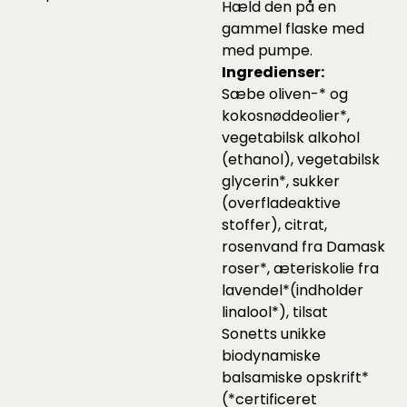
Hæld den på en
gammel flaske med
med pumpe.
Ingredienser:
Sæbe oliven-* og
kokosnøddeolier*,
vegetabilsk alkohol
(ethanol), vegetabilsk
glycerin*, sukker
(overfladeaktive
stoffer), citrat,
rosenvand fra Damask
roser*, æteriskolie fra
lavendel*(indholder
linalool*), tilsat
Sonetts unikke
biodynamiske
balsamiske opskrift*
(*certificeret