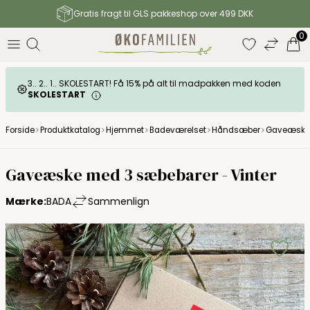
Gratis fragt til GLS pakkeshop over 499 DKK
0
3.. 2.. 1.. SKOLESTART! Få 15% på alt til madpakken med koden
SKOLESTART
Forside
Produktkatalog
Hjemmet
Badeværelset
Håndsæber
Gaveæske 
Gaveæske med 3 sæbebarer - Vinter
Mærke:
BADA
Sammenlign