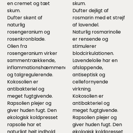
en cremet og tæt
skum.
skum.
Dufter dejligt af
Dufter skønt af
rosmarin med et strejf
naturlig
af lavendel.
rosengeranium og
Naturlig rosmarinolie
rosenkronblade.
er rensende og
Olien fra
stimulerer
rosengeranium virker
blodcirkulationen.
sammentrækkende,
Lavendelolie har en
inflammationshæmmende
afslappende,
og talgregulerende.
antiseptisk og
Kokosolien er
cellefornyende
antibakteriel og
virkning.
meget fugtgivende.
Kokosolien er
Rapsolien plejer og
antibakteriel og
giver huden fugt. Den
meget fugtgivende.
økologisk koldpresset
Rapsolien plejer og
rapsolie har et
giver huden fugt. Den
naturligt højt indhold
økologisk koldpresset