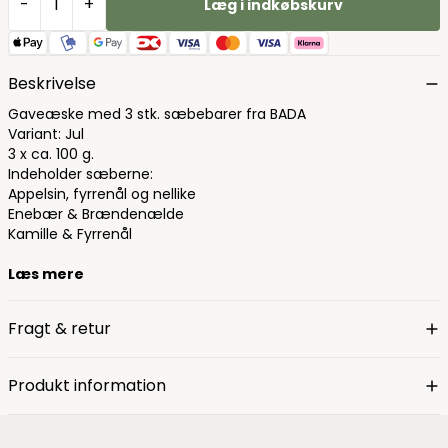
-
+
Læg i indkøbskurv
Beskrivelse
Gaveæske med 3 stk. sæbebarer fra BADA
Variant: Jul
3 x ca. 100 g.
Indeholder sæberne:
Appelsin, fyrrenål og nellike
Enebær & Brændenælde
Kamille & Fyrrenål
Læs mere
Fragt & retur
Produkt information