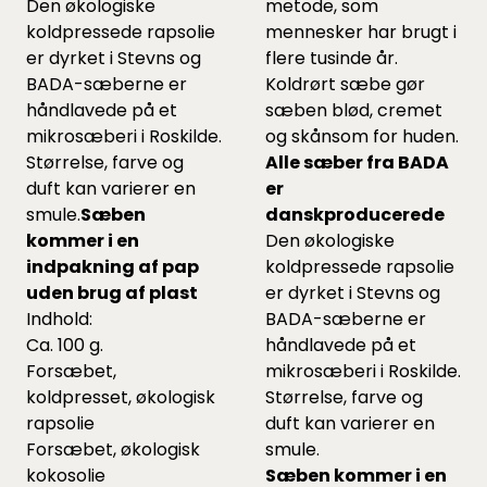
Den økologiske
metode, som
koldpressede rapsolie
mennesker har brugt i
er dyrket i Stevns og
flere tusinde år.
BADA-sæberne er
Koldrørt sæbe gør
håndlavede på et
sæben blød, cremet
mikrosæberi i Roskilde.
og skånsom for huden.
Størrelse, farve og
Alle sæber fra BADA
duft kan varierer en
er
smule.
Sæben
danskproducerede
kommer i en
Den økologiske
indpakning af pap
koldpressede rapsolie
uden brug af plast
er dyrket i Stevns og
Indhold:
BADA-sæberne er
Ca. 100 g.
håndlavede på et
Forsæbet,
mikrosæberi i Roskilde.
koldpresset, økologisk
Størrelse, farve og
rapsolie
duft kan varierer en
Forsæbet, økologisk
smule.
kokosolie
Sæben kommer i en