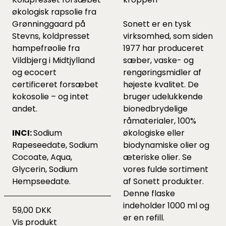
økologisk rapsolie fra
Grønninggaard på
Sonett er en tysk
Stevns, koldpresset
virksomhed, som siden
hampefrøolie fra
1977 har produceret
Vildbjerg i Midtjylland
sæber, vaske- og
og ecocert
rengøringsmidler af
certificeret forsæbet
højeste kvalitet. De
kokosolie – og intet
bruger udelukkende
andet.
bionedbrydelige
råmaterialer, 100%
INCI:
Sodium
økologiske eller
Rapeseedate, Sodium
biodynamiske olier og
Cocoate, Aqua,
æteriske olier.
Se
Glycerin, Sodium
vores fulde sortiment
Hempseedate.
af Sonett produkter.
Denne flaske
indeholder 1000 ml og
59,00 DKK
er en refill.
Vis produkt