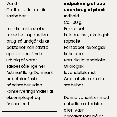
Vand
indpakning af pap
Godt at vide om din
uden brug af plast
sæbebar
Indhold:
Ca. 100 g.
Lad din faste sæbe
Forsæbet,
tørre helt op mellem
koldpresset, økologisk
brug, så undgår du at
rapsolie
bakterier kan sætte
Forsæbet, økologisk
sig i sæben. Find et
kokosolie
udvalg af vores
Naturlig lavendelolie
sæbeskåle lige
her
Økologisk
AstmaAllergi Danmark
lavendelblomst
anbefaler faste
Godt at vide om din
håndsæber uden
sæbebar
konserveringsmidler til
eksemplaget og
Denne variant er med
følsom hud.
naturlige æteriske
olier. Vær
opmærksom på at