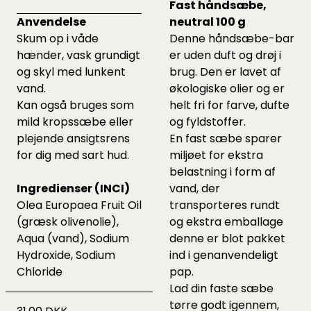
Fast håndsæbe,
Anvendelse
neutral 100 g
Skum op i våde
Denne håndsæbe-bar
hænder, vask grundigt
er uden duft og drøj i
og skyl med lunkent
brug. Den er lavet af
vand.
økologiske olier og er
Kan også bruges som
helt fri for farve, dufte
mild kropssæbe eller
og fyldstoffer.
plejende ansigtsrens
En fast sæbe sparer
for dig med sart hud.
miljøet for ekstra
belastning i form af
Ingredienser (INCI)
vand, der
Olea Europaea Fruit Oil
transporteres rundt
(græsk olivenolie),
og ekstra emballage
Aqua (vand), Sodium
denne er blot pakket
Hydroxide, Sodium
ind i genanvendeligt
Chloride
pap.
Lad din faste sæbe
tørre godt igennem,