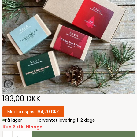
183,00 DKK
Medlemspris:
164,70 DKK
På lager
Forventet levering 1-2 dage
Kun 2 stk. tilbage