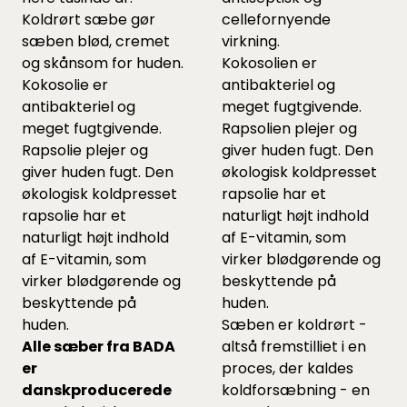
Koldrørt sæbe gør
cellefornyende
sæben blød, cremet
virkning.
og skånsom for huden.
Kokosolien er
Kokosolie er
antibakteriel og
antibakteriel og
meget fugtgivende.
meget fugtgivende.
Rapsolien plejer og
Rapsolie plejer og
giver huden fugt. Den
giver huden fugt. Den
økologisk koldpresset
økologisk koldpresset
rapsolie har et
rapsolie har et
naturligt højt indhold
naturligt højt indhold
af E-vitamin, som
af E-vitamin, som
virker blødgørende og
virker blødgørende og
beskyttende på
beskyttende på
huden.
huden.
Sæben er koldrørt -
Alle sæber fra BADA
altså fremstilliet i en
er
proces, der kaldes
danskproducerede
koldforsæbning - en