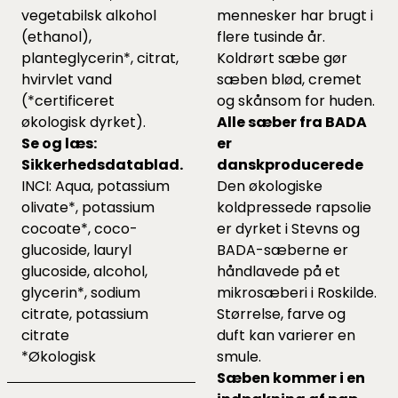
vegetabilsk alkohol
mennesker har brugt i
(ethanol),
flere tusinde år.
planteglycerin*, citrat,
Koldrørt sæbe gør
hvirvlet vand
sæben blød, cremet
(*certificeret
og skånsom for huden.
økologisk dyrket).
Alle sæber fra BADA
Se og læs:
er
Sikkerhedsdatablad
.
danskproducerede
INCI: Aqua, potassium
Den økologiske
olivate*, potassium
koldpressede rapsolie
cocoate*, coco-
er dyrket i Stevns og
glucoside, lauryl
BADA-sæberne er
glucoside, alcohol,
håndlavede på et
glycerin*, sodium
mikrosæberi i Roskilde.
citrate, potassium
Størrelse, farve og
citrate
duft kan varierer en
*Økologisk
smule.
Sæben kommer i en