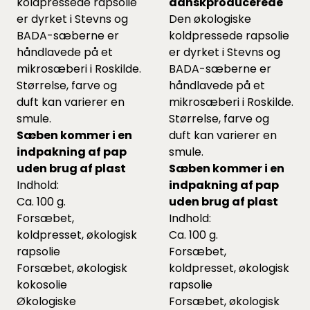
koldpressede rapsolie
danskproducerede
er dyrket i Stevns og
Den økologiske
BADA-sæberne er
koldpressede rapsolie
håndlavede på et
er dyrket i Stevns og
mikrosæberi i Roskilde.
BADA-sæberne er
Størrelse, farve og
håndlavede på et
duft kan varierer en
mikrosæberi i Roskilde.
smule.
Størrelse, farve og
Sæben kommer i en
duft kan varierer en
indpakning af pap
smule.
uden brug af plast
Sæben kommer i en
Indhold:
indpakning af pap
Ca. 100 g.
uden brug af plast
Forsæbet,
Indhold:
koldpresset, økologisk
Ca. 100 g.
rapsolie
Forsæbet,
Forsæbet, økologisk
koldpresset, økologisk
kokosolie
rapsolie
Økologiske
Forsæbet, økologisk