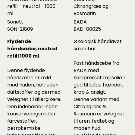
refill - neutral - 1000
Citrongræs og
ml
Rosmarin
Sonett
BADA
SON-21809
BAD-80025
Flydende
Økologisk håndlavet
håndsæbe, neutral
sæbebar
refill 1000 ml
Fast håndsæbe fra
Denne flydende
BADA med
håndsæbe er mild
koldpresset rapsolie -
mod huden, helt uden
god til både hænder,
duftstoffer og dermed
krop & ansigt.
velegnet til allergikere.
Denne variant med
Den indeholder ingen
Citrongræs &
konserveringsmidler,
Rosmarin er velegnet
farvestoffer,
til uren, fedtet og
petrokemiske
moden hud.