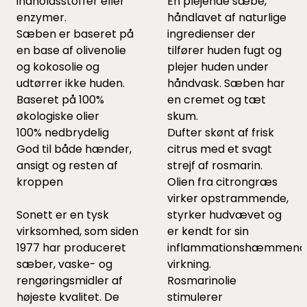
indholdsstoffer eller
En plejende sæbe,
enzymer.
håndlavet af naturlige
Sæben er baseret på
ingredienser der
en base af olivenolie
tilfører huden fugt og
og kokosolie og
plejer huden under
udtørrer ikke huden.
håndvask. Sæben har
Baseret på 100%
en cremet og tæt
økologiske olier
skum.
100% nedbrydelig
Dufter skønt af frisk
God til både hænder,
citrus med et svagt
ansigt og resten af
strejf af rosmarin.
kroppen
Olien fra citrongræs
virker opstrammende,
Sonett er en tysk
styrker hudvævet og
virksomhed, som siden
er kendt for sin
1977 har produceret
inflammationshæmmend
sæber, vaske- og
virkning.
rengøringsmidler af
Rosmarinolie
højeste kvalitet. De
stimulerer