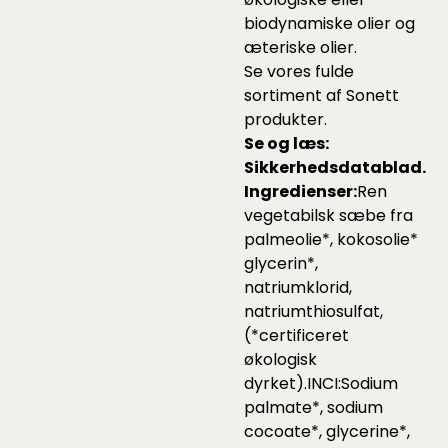
biodynamiske olier og
æteriske olier.
Se vores fulde
sortiment af Sonett
produkter.
Se og læs:
Sikkerhedsdatablad
.
Ingredienser:
Ren
vegetabilsk sæbe fra
palmeolie*, kokosolie*
glycerin*,
natriumklorid,
natriumthiosulfat,
(*certificeret
økologisk
dyrket).INCI:Sodium
palmate*, sodium
cocoate*, glycerine*,