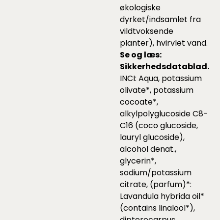
økologiske
dyrket/indsamlet fra
vildtvoksende
planter), hvirvlet vand.
Se og læs:
Sikkerhedsdatablad
.
INCI: Aqua, potassium
olivate*, potassium
cocoate*,
alkylpolyglucoside C8-
C16 (coco glucoside,
lauryl glucoside),
alcohol denat.,
glycerin*,
sodium/potassium
citrate, (parfum)*:
Lavandula hybrida oil*
(contains linalool*),
dipterocarpus