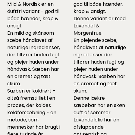
Mild & Nordisk er en
god til både hænder,
duftfri variant - god til
krop & ansigt.
både hænder, krop &
Denne variant er med
ansigt.
Lavendel &
En mild og skånsom
Morgenfrue.
sæbe håndlavet af
En plejende sæbe,
naturlige ingredienser,
håndlavet af naturlige
der tilfører huden fugt
ingredienser der
og plejer huden under
tilfører huden fugt og
håndvask. Sæben har
plejer huden under
en cremet og tæt
håndvask. Sæben har
skum.
en cremet og tæt
Sæben er koldrørt -
skum.
altså fremstilliet i en
Denne lækre
proces, der kaldes
sæbebar har en skøn
koldforsæbning - en
duft af sommer.
metode, som
Lavendelolie har en
mennesker har brugt i
afslappende,
flere tusinde år.
antiseptisk og