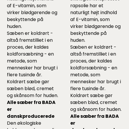
af E-vitamin, som
rapsolie har et
virker blødgørende og
naturligt højt indhold
beskyttende på
af E-vitamin, som
huden.
virker blødgørende og
Sæben er koldrørt -
beskyttende på
altså fremstilliet i en
huden.
proces, der kaldes
Sæben er koldrørt -
koldforsæbning - en
altså fremstilliet i en
metode, som
proces, der kaldes
mennesker har brugt i
koldforsæbning - en
flere tusinde år.
metode, som
Koldrørt sæbe gør
mennesker har brugt i
sæben blød, cremet
flere tusinde år.
og skånsom for huden.
Koldrørt sæbe gør
Alle sæber fra BADA
sæben blød, cremet
er
og skånsom for huden.
danskproducerede
Alle sæber fra BADA
Den økologiske
er