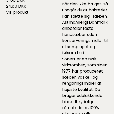
31,00 DKK
når den ikke bruges, så
24,80 DKK
undgår du at bakterier
Vis produkt
kan sætte sig i sæben.
AstmaAllergi Danmark
anbefaler faste
håndsæber uden
konserveringsmidler til
eksemplaget og
følsom hud.
Sonett er en tysk
virksomhed, som siden
1977 har produceret
sæber, vaske- og
rengøringsmidler af
højeste kvalitet. De
bruger udelukkende
bionedbrydelige
råmaterialer, 100%
økologiske eller