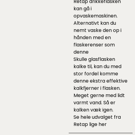
Retap drikkeflasken
kan gå i
opvaskemaskinen.
Alternativt kan du
nemt vaske den op i
hånden med en
flaskerenser som
denne
Skulle glasflasken
kalke til, kan du med
stor fordel komme
denne
ekstra effektive
kalkfjerner i flasken.
Meget gerne med lidt
varmt vand. Så er
kalken væk igen.
Se hele udvalget fra
Retap lige
her