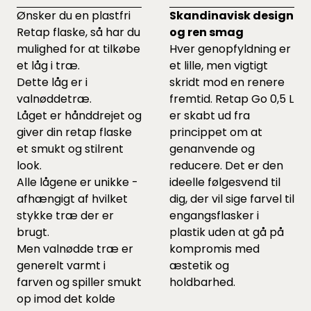
Ønsker du en plastfri
Skandinavisk design
Retap flaske, så har du
og ren smag
mulighed for at tilkøbe
Hver genopfyldning er
et låg i træ.
et lille, men vigtigt
Dette låg er i
skridt mod en renere
valnøddetræ.
fremtid. Retap Go 0,5 L
Låget er hånddrejet og
er skabt ud fra
giver din retap flaske
princippet om at
et smukt og stilrent
genanvende og
look.
reducere. Det er den
Alle lågene er unikke -
ideelle følgesvend til
afhængigt af hvilket
dig, der vil sige farvel til
stykke træ der er
engangsflasker i
brugt.
plastik uden at gå på
Men valnødde træ er
kompromis med
generelt varmt i
æstetik og
farven og spiller smukt
holdbarhed.
op imod det kolde