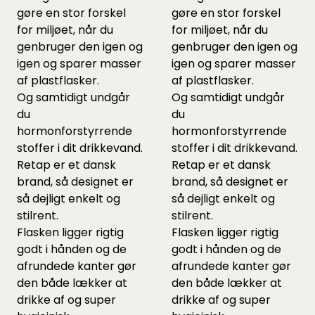
gøre en stor forskel
gøre en stor forskel
for miljøet, når du
for miljøet, når du
genbruger den igen og
genbruger den igen og
igen og sparer masser
igen og sparer masser
af plastflasker.
af plastflasker.
Og samtidigt undgår
Og samtidigt undgår
du
du
hormonforstyrrende
hormonforstyrrende
stoffer i dit drikkevand.
stoffer i dit drikkevand.
Retap er et dansk
Retap er et dansk
brand, så designet er
brand, så designet er
så dejligt enkelt og
så dejligt enkelt og
stilrent.
stilrent.
Flasken ligger rigtig
Flasken ligger rigtig
godt i hånden og de
godt i hånden og de
afrundede kanter gør
afrundede kanter gør
den både lækker at
den både lækker at
drikke af og super
drikke af og super