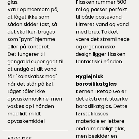
glas.
Flasken rummer 500
Vær opmærsom på,
ml og passer perfekt
at låget ikke som
til både postevand,
sådan sidder fast, så
filtreret vand og vand
det skal kun bruges
med brus. Takket
som "pynt" hjemme
være det strømlinede
eller på kontoret.
og ergonomiske
Det fungerer til
design ligger flasken
gengæld super godt til
fantastisk i hånden.
at undgå at dit vand
får "køleskabssmag"
Hygiejnisk
når det står på køl.
borosilikatglas
Låget tåler ikke
Kernen i Retap Go er
opvaskemaskine, men
det ekstremt stærke
vaskes op i hånden
borosilikatglas. Dette
med lidt mildt
førsteklasses
opvaskemiddel.
materiale er lettere
end almindeligt glas,
men besidder en
59,00 DKK