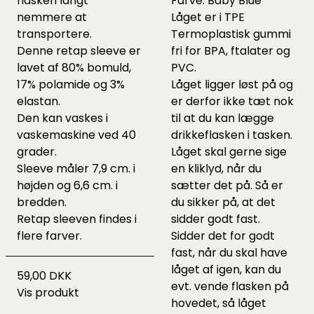
flasken langt
Farve: Baby Blue
nemmere at
Låget er i TPE
transportere.
Termoplastisk gummi
Denne retap sleeve er
fri for BPA, ftalater og
lavet af 80% bomuld,
PVC.
17% polamide og 3%
Låget ligger løst på og
elastan.
er derfor ikke tæt nok
Den kan vaskes i
til at du kan lægge
vaskemaskine ved 40
drikkeflasken i tasken.
grader.
Låget skal gerne sige
Sleeve måler 7,9 cm. i
en kliklyd, når du
højden og 6,6 cm. i
sætter det på. Så er
bredden.
du sikker på, at det
Retap sleeven findes i
sidder godt fast.
flere farver.
Sidder det for godt
fast, når du skal have
låget af igen, kan du
59,00 DKK
evt. vende flasken på
Vis produkt
hovedet, så låget