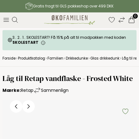
Gratis fragt til GLS pakkeshop over 499 DKK
0
3.. 2.. 1.. SKOLESTART! Få 15% på alt til madpakken med koden
SKOLESTART
Forside
Produktkatalog
Familien
Drikkedunke
Glas drikkedunk
Låg til r
Låg til Retap vandflaske - Frosted White
Mærke:
Retap
Sammenlign