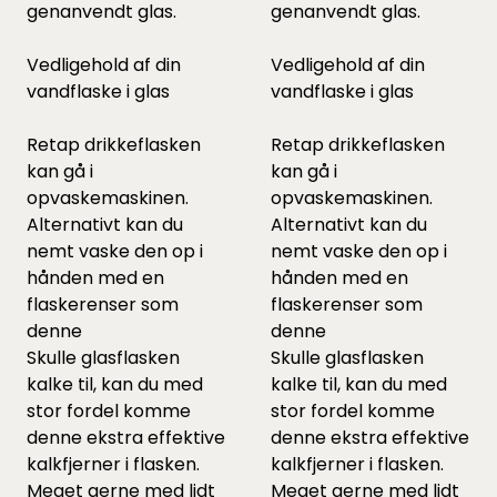
genanvendt glas.
genanvendt glas.
Vedligehold af din
Vedligehold af din
vandflaske i glas
vandflaske i glas
Retap drikkeflasken
Retap drikkeflasken
kan gå i
kan gå i
opvaskemaskinen.
opvaskemaskinen.
Alternativt kan du
Alternativt kan du
nemt vaske den op i
nemt vaske den op i
hånden med en
hånden med en
flaskerenser som
flaskerenser som
denne
denne
Skulle glasflasken
Skulle glasflasken
kalke til, kan du med
kalke til, kan du med
stor fordel komme
stor fordel komme
denne
ekstra effektive
denne
ekstra effektive
kalkfjerner i flasken.
kalkfjerner i flasken.
Meget gerne med lidt
Meget gerne med lidt