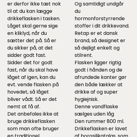
er derfor ikke tæt nok
Og samtidigt undgår
til at du kan lægge
du
drikkeflasken i tasken.
hormonforstyrrende
Låget skal gerne sige
stoffer i dit drikkevand.
en kliklyd, når du
Retap er et dansk
sætter det på. Så er
brand, så designet er
du sikker på, at det
så dejligt enkelt og
sidder godt fast.
stilrent.
Sidder det for godt
Flasken ligger rigtig
fast, når du skal have
godt i hånden og de
låget af igen, kan du
afrundede kanter gør
evt. vende flasken på
den både lækker at
hovedet, så låget
drikke af og super
bliver vådt. Så er det
hygiejnisk.
nemt at få af.
Denne vandflaske
Det anbefales ikke at
sælges uden låg
bruge drikkeflasken
Den rummer 800 ml.
som man ofte bruger
Drikkeflasken er lavet
en traditionel
af borosilikatglas, som