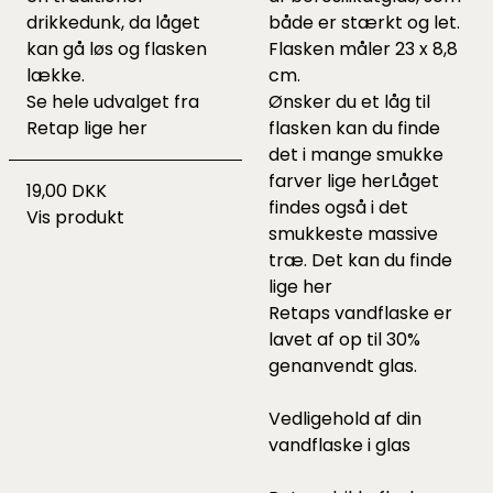
drikkedunk, da låget
både er stærkt og let.
kan gå løs og flasken
Flasken måler 23 x 8,8
lække.
cm.
Se hele udvalget fra
Ønsker du et låg til
Retap lige
her
flasken kan du finde
det i mange smukke
farver lige
her
Låget
19,00 DKK
findes også i det
Vis produkt
smukkeste massive
træ. Det kan du finde
lige
her
Retaps vandflaske er
lavet af op til 30%
genanvendt glas.
Vedligehold af din
vandflaske i glas