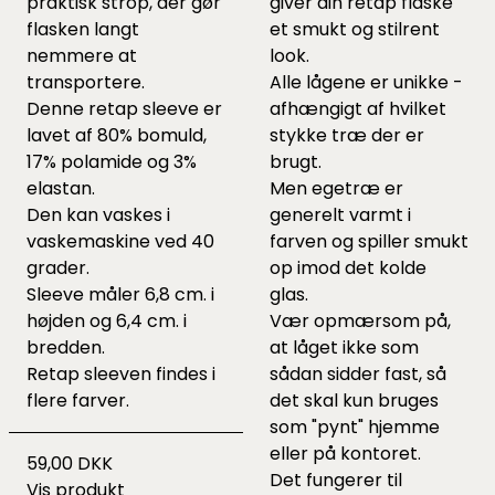
praktisk strop, der gør
giver din retap flaske
flasken langt
et smukt og stilrent
nemmere at
look.
transportere.
Alle lågene er unikke -
Denne retap sleeve er
afhængigt af hvilket
lavet af 80% bomuld,
stykke træ der er
17% polamide og 3%
brugt.
elastan.
Men egetræ er
Den kan vaskes i
generelt varmt i
vaskemaskine ved 40
farven og spiller smukt
grader.
op imod det kolde
Sleeve måler 6,8 cm. i
glas.
højden og 6,4 cm. i
Vær opmærsom på,
bredden.
at låget ikke som
Retap sleeven findes i
sådan sidder fast, så
flere farver.
det skal kun bruges
som "pynt" hjemme
eller på kontoret.
59,00 DKK
Det fungerer til
Vis produkt