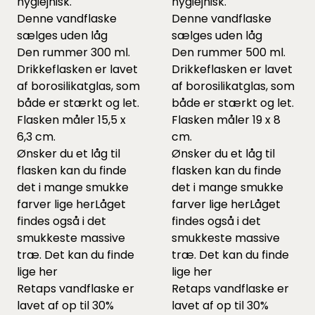
hygiejnisk.
hygiejnisk.
Denne vandflaske
Denne vandflaske
sælges uden låg
sælges uden låg
Den rummer 300 ml.
Den rummer 500 ml.
Drikkeflasken er lavet
Drikkeflasken er lavet
af borosilikatglas, som
af borosilikatglas, som
både er stærkt og let.
både er stærkt og let.
Flasken måler 15,5 x
Flasken måler 19 x 8
6,3 cm.
cm.
Ønsker du et låg til
Ønsker du et låg til
flasken kan du finde
flasken kan du finde
det i mange smukke
det i mange smukke
farver lige
her
Låget
farver lige
her
Låget
findes også i det
findes også i det
smukkeste massive
smukkeste massive
træ. Det kan du finde
træ. Det kan du finde
lige
her
lige
her
Retaps vandflaske er
Retaps vandflaske er
lavet af op til 30%
lavet af op til 30%