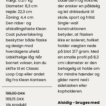
Vægt: 0.217 kg
både børn og voksne,
Diameter: 8,3 cm
der ønsker en pålidelig
Højde: 22,3 cm
og let drikkedunk til
Åbning: 4,4 cm
skole, sport og fritid.
Den ridse- og
Single-wall
afskallingsfaste Klean
konstruktionen
Coat pulverlakering
betyder, at flasken
beskytter både flaske
ikke er isoleret, hvilket
og design mod
holder vægten nede
hverdagens uheld.
på blot 217 gram. Med
Udskiftelige låg: Når
sin smalle profil på 8,3
barnet vokser, kan du
cm i diameter er den
skifte til et Classic
behagelig at holde om
Loop Cap eller andet
for mindre hænder og
låg fra Klean Kanteen.
glider nemt ned i
sidetasken eller
kopholderen.
199,00 DKK
169,15 DKK
Alsidig - bruges med
Vis produkt