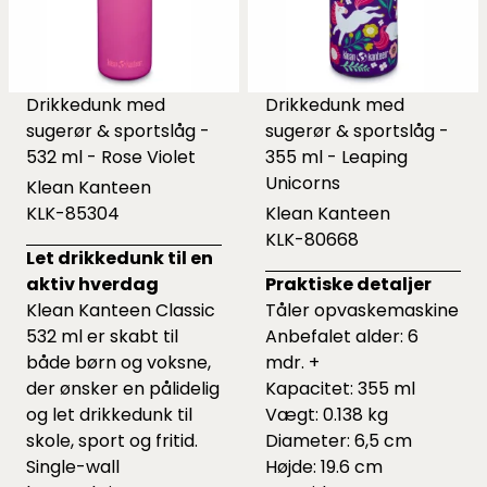
Drikkedunk med
Drikkedunk med
sugerør & sportslåg -
sugerør & sportslåg -
532 ml - Rose Violet
355 ml - Leaping
Unicorns
Klean Kanteen
KLK-85304
Klean Kanteen
KLK-80668
Let drikkedunk til en
aktiv hverdag
Praktiske detaljer
Klean Kanteen Classic
Tåler opvaskemaskine
532 ml er skabt til
Anbefalet alder: 6
både børn og voksne,
mdr. +
der ønsker en pålidelig
Kapacitet: 355 ml
og let drikkedunk til
Vægt: 0.138 kg
skole, sport og fritid.
Diameter: 6,5 cm
Single-wall
Højde: 19.6 cm