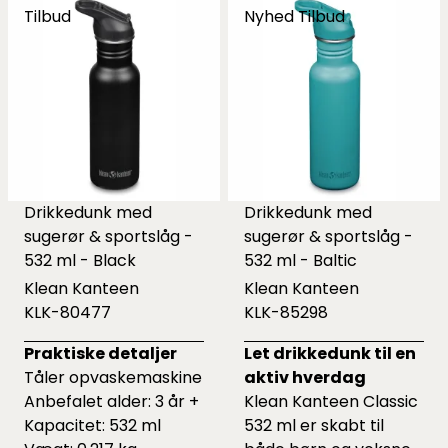
Tilbud
Nyhed
Tilbud
Drikkedunk med
Drikkedunk med
sugerør & sportslåg -
sugerør & sportslåg -
532 ml - Black
532 ml - Baltic
Klean Kanteen
Klean Kanteen
KLK-80477
KLK-85298
Praktiske detaljer
Let drikkedunk til en
Tåler opvaskemaskine
aktiv hverdag
Anbefalet alder: 3 år +
Klean Kanteen Classic
Kapacitet: 532 ml
532 ml er skabt til