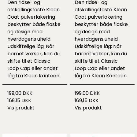
Den ridse- og
Den ridse- og
afskallingsfaste Klean
afskallingsfaste Klean
Coat pulverlakering
Coat pulverlakering
beskytter både flaske
beskytter både flaske
og design mod
og design mod
hverdagens uheld.
hverdagens uheld.
Udskiftelige låg: Når
Udskiftelige låg: Når
barnet vokser, kan du
barnet vokser, kan du
skifte til et Classic
skifte til et Classic
Loop Cap eller andet
Loop Cap eller andet
låg fra Klean Kanteen.
låg fra Klean Kanteen.
199,00 DKK
199,00 DKK
169,15 DKK
169,15 DKK
Vis produkt
Vis produkt