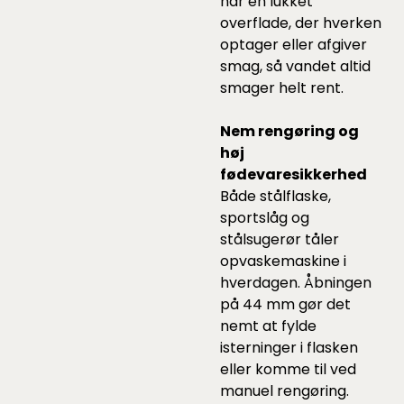
har en lukket
overflade, der hverken
optager eller afgiver
smag, så vandet altid
smager helt rent.
Nem rengøring og
høj
fødevaresikkerhed
Både stålflaske,
sportslåg og
stålsugerør tåler
opvaskemaskine i
hverdagen. Åbningen
på 44 mm gør det
nemt at fylde
isterninger i flasken
eller komme til ved
manuel rengøring.