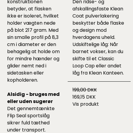
konstruktionen
Den ridse- og
betyder, at flasken
afskallingsfaste Klean
ikke er isoleret, hvilket
Coat pulverlakering
holder vægten nede
beskytter både flaske
på blot 217 gram. Med
og design mod
sin smalle profil på 8,3
hverdagens uheld.
cm i diameter er den
Udskiftelige låg: Når
behagelig at holde om
barnet vokser, kan du
for mindre hænder og
skifte til et Classic
glider nemt ned i
Loop Cap eller andet
sidetasken eller
låg fra Klean Kanteen.
kopholderen.
199,00 DKK
Alsidig - bruges med
169,15 DKK
eller uden sugerør
Vis produkt
Det gennemtænkte
Flip Seal sportslåg
sikrer fuld tæthed
under transport.