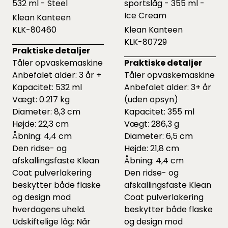
532 ml - Steel
sportslåg - 355 ml -
Ice Cream
Klean Kanteen
KLK-80460
Klean Kanteen
KLK-80729
Praktiske detaljer
Tåler opvaskemaskine
Praktiske detaljer
Anbefalet alder: 3 år +
Tåler opvaskemaskine
Kapacitet: 532 ml
Anbefalet alder: 3+ år
Vægt: 0.217 kg
(uden opsyn)
Diameter: 8,3 cm
Kapacitet: 355 ml
Højde: 22,3 cm
Vægt: 286,3 g
Åbning: 4,4 cm
Diameter: 6,5 cm
Den ridse- og
Højde: 21,8 cm
afskallingsfaste Klean
Åbning: 4,4 cm
Coat pulverlakering
Den ridse- og
beskytter både flaske
afskallingsfaste Klean
og design mod
Coat pulverlakering
hverdagens uheld.
beskytter både flaske
Udskiftelige låg: Når
og design mod