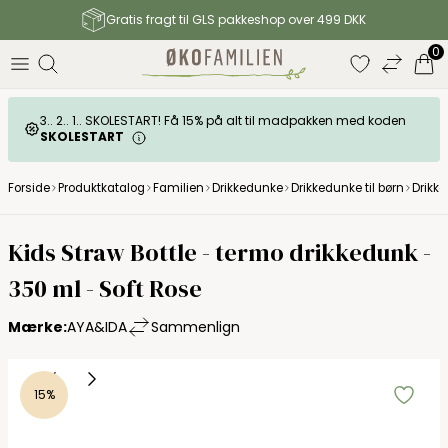
Gratis fragt til GLS pakkeshop over 499 DKK
0
3.. 2.. 1.. SKOLESTART! Få 15% på alt til madpakken med koden
SKOLESTART
Forside
Produktkatalog
Familien
Drikkedunke
Drikkedunke til børn
Drikke
Kids Straw Bottle - termo drikkedunk -
350 ml - Soft Rose
Mærke:
AYA&IDA
Sammenlign
15%