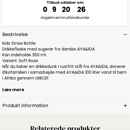
Tilbud udløber om
0
9
20
25
dage
timer
minutter
sekunder
Beskrivelse
Kids Straw Bottle
Drikkeflaske med sugerør fra danske AYA&IDA
Kan indeholde 350 ml.
Variant: Soft Rose
Når du køber en drikkedunk i rustfrit stål fra AYA&IDA, donerer
Økofamilien i samarbejde med AYA&IDA 100 liter vand til børn
i Afrika gennem UNICEF.
Læs mere
Produkt information
Relaterede produkter