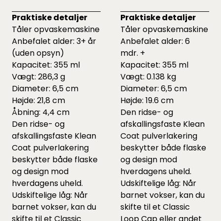
Praktiske detaljer
Praktiske detaljer
Tåler opvaskemaskine
Tåler opvaskemaskine
Anbefalet alder: 3+ år
Anbefalet alder: 6
(uden opsyn)
mdr. +
Kapacitet: 355 ml
Kapacitet: 355 ml
Vægt: 286,3 g
Vægt: 0.138 kg
Diameter: 6,5 cm
Diameter: 6,5 cm
Højde: 21,8 cm
Højde: 19.6 cm
Åbning: 4,4 cm
Den ridse- og
Den ridse- og
afskallingsfaste Klean
afskallingsfaste Klean
Coat pulverlakering
Coat pulverlakering
beskytter både flaske
beskytter både flaske
og design mod
og design mod
hverdagens uheld.
hverdagens uheld.
Udskiftelige låg: Når
Udskiftelige låg: Når
barnet vokser, kan du
barnet vokser, kan du
skifte til et Classic
skifte til et Classic
Loop Cap eller andet