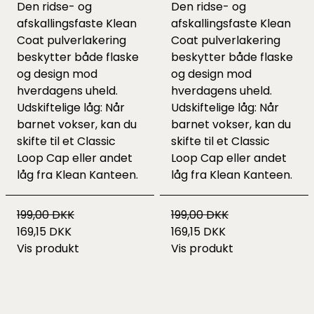
Den ridse- og
Den ridse- og
afskallingsfaste Klean
afskallingsfaste Klean
Coat pulverlakering
Coat pulverlakering
beskytter både flaske
beskytter både flaske
og design mod
og design mod
hverdagens uheld.
hverdagens uheld.
Udskiftelige låg: Når
Udskiftelige låg: Når
barnet vokser, kan du
barnet vokser, kan du
skifte til et Classic
skifte til et Classic
Loop Cap eller andet
Loop Cap eller andet
låg fra Klean Kanteen.
låg fra Klean Kanteen.
199,00 DKK
199,00 DKK
169,15 DKK
169,15 DKK
Vis produkt
Vis produkt