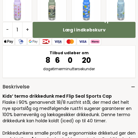
+1
-
+
Læg i indkøbskurv
Tilbud udløber om
8
6
0
19
dage
timer
minutter
sekunder
Beskrivelse
Kids’ termo drikkedunk med Flip Seal
Sports
Cap
Flaske i 90% genanvendt 18/8 rustfrit stål, der med det helt
nye sportslåg og medfølgende rustfri sugerør garanterer en
100% børnevenlig og lækagesikker drikkedunk. Denne termo
drikkedunk kan holde koldt (iced) op til 40 timer.
Drikkedunkens smalle profil og ergonomiske drikketud gør den