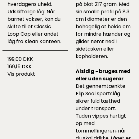
hverdagens uheld.
på blot 217 gram. Med
Udskiftelige låg: Når
sin smalle profil på 8,3
barnet vokser, kan du
cm i diameter er den
skifte til et Classic
behagelig at holde om
Loop Cap eller andet
for mindre hænder og
låg fra Klean Kanteen.
glider nemt ned i
sidetasken eller
kopholderen.
199,00 DKK
169,15 DKK
Alsidig - bruges med
Vis produkt
eller uden sugerør
Det gennemtænkte
Flip Seal sportslåg
sikrer fuld tæthed
under transport.
Tuden vippes hurtigt
op med
tommelfingeren, når
du skal drikke. Låget er