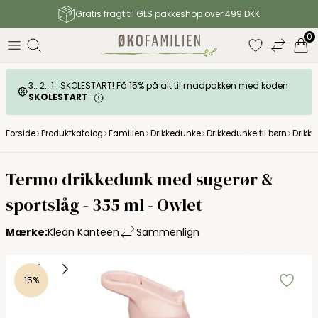
Gratis fragt til GLS pakkeshop over 499 DKK
0
3.. 2.. 1.. SKOLESTART! Få 15% på alt til madpakken med koden
SKOLESTART
Forside
Produktkatalog
Familien
Drikkedunke
Drikkedunke til børn
Drikke
Klean Kanteen
Termo drikkedunk med sugerør &
sportslåg - 355 ml - Owlet
Mærke:
Klean Kanteen
Sammenlign
15%