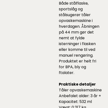
Både stålflaske,
sportslåg og
stålsugerør tåler
opvaskemaskine i
hverdagen. Åbningen
på 44 mm gør det
nemt at fylde
isterninger i flasken
eller komme til ved
manuel rengøring.
Produktet er helt fri
for BPA, bly og
ftalater.
Praktiske detaljer
Tåler opvaskemaskine
Anbefalet alder: 3 år +
Kapacitet: 532 ml
Vægt: 0.217 kg