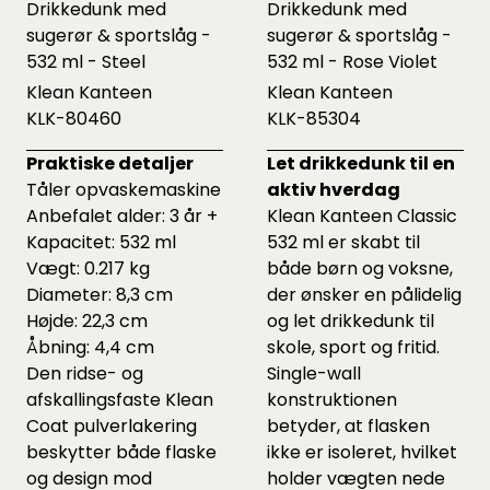
Drikkedunk med
Drikkedunk med
sugerør & sportslåg -
sugerør & sportslåg -
532 ml - Steel
532 ml - Rose Violet
Klean Kanteen
Klean Kanteen
KLK-80460
KLK-85304
Praktiske detaljer
Let drikkedunk til en
Tåler opvaskemaskine
aktiv hverdag
Anbefalet alder: 3 år +
Klean Kanteen Classic
Kapacitet: 532 ml
532 ml er skabt til
Vægt: 0.217 kg
både børn og voksne,
Diameter: 8,3 cm
der ønsker en pålidelig
Højde: 22,3 cm
og let drikkedunk til
Åbning: 4,4 cm
skole, sport og fritid.
Den ridse- og
Single-wall
afskallingsfaste Klean
konstruktionen
Coat pulverlakering
betyder, at flasken
beskytter både flaske
ikke er isoleret, hvilket
og design mod
holder vægten nede