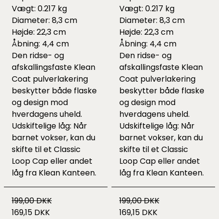
Vægt: 0.217 kg
Vægt: 0.217 kg
Diameter: 8,3 cm
Diameter: 8,3 cm
Højde: 22,3 cm
Højde: 22,3 cm
Åbning: 4,4 cm
Åbning: 4,4 cm
Den ridse- og
Den ridse- og
afskallingsfaste Klean
afskallingsfaste Klean
Coat pulverlakering
Coat pulverlakering
beskytter både flaske
beskytter både flaske
og design mod
og design mod
hverdagens uheld.
hverdagens uheld.
Udskiftelige låg: Når
Udskiftelige låg: Når
barnet vokser, kan du
barnet vokser, kan du
skifte til et Classic
skifte til et Classic
Loop Cap eller andet
Loop Cap eller andet
låg fra Klean Kanteen.
låg fra Klean Kanteen.
199,00 DKK
199,00 DKK
169,15 DKK
169,15 DKK