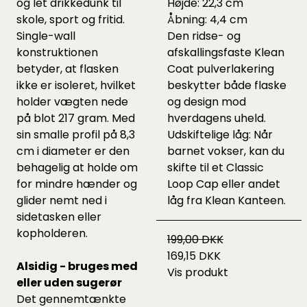
og let drikkedunk til
Højde: 22,3 cm
skole, sport og fritid.
Åbning: 4,4 cm
Single-wall
Den ridse- og
konstruktionen
afskallingsfaste Klean
betyder, at flasken
Coat pulverlakering
ikke er isoleret, hvilket
beskytter både flaske
holder vægten nede
og design mod
på blot 217 gram. Med
hverdagens uheld.
sin smalle profil på 8,3
Udskiftelige låg: Når
cm i diameter er den
barnet vokser, kan du
behagelig at holde om
skifte til et Classic
for mindre hænder og
Loop Cap eller andet
glider nemt ned i
låg fra Klean Kanteen.
sidetasken eller
kopholderen.
199,00 DKK
169,15 DKK
Alsidig - bruges med
Vis produkt
eller uden sugerør
Det gennemtænkte