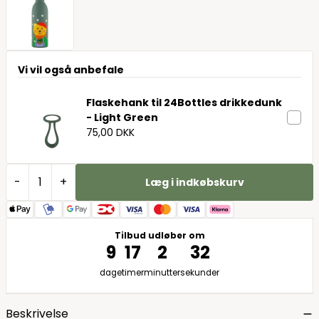
Vi vil også anbefale
Flaskehank til 24Bottles drikkedunk
- Light Green
75,00 DKK
-
+
Læg i indkøbskurv
Tilbud udløber om
9
17
2
31
dage
timer
minutter
sekunder
Beskrivelse