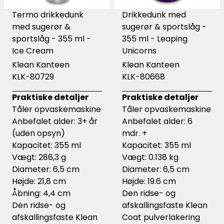
Termo drikkedunk
Drikkedunk med
med sugerør &
sugerør & sportslåg -
sportslåg - 355 ml -
355 ml - Leaping
Ice Cream
Unicorns
Klean Kanteen
Klean Kanteen
KLK-80729
KLK-80668
Praktiske detaljer
Praktiske detaljer
Tåler opvaskemaskine
Tåler opvaskemaskine
Anbefalet alder: 3+ år
Anbefalet alder: 6
(uden opsyn)
mdr. +
Kapacitet: 355 ml
Kapacitet: 355 ml
Vægt: 286,3 g
Vægt: 0.138 kg
Diameter: 6,5 cm
Diameter: 6,5 cm
Højde: 21,8 cm
Højde: 19.6 cm
Åbning: 4,4 cm
Den ridse- og
Den ridse- og
afskallingsfaste Klean
afskallingsfaste Klean
Coat pulverlakering