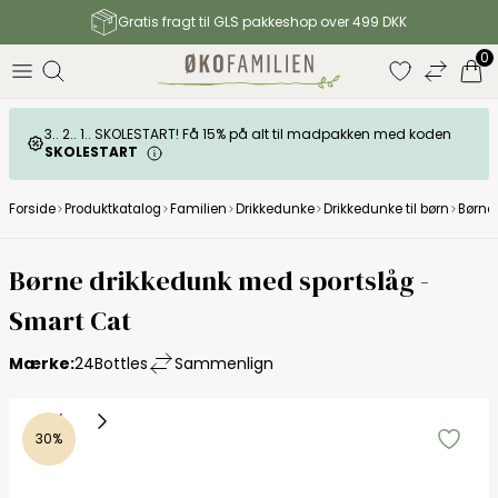
Gratis fragt til GLS pakkeshop over 499 DKK
0
3.. 2.. 1.. SKOLESTART! Få 15% på alt til madpakken med koden
SKOLESTART
Forside
Produktkatalog
Familien
Drikkedunke
Drikkedunke til børn
Børne
24Bottles Urban
Børne drikkedunk med sportslåg -
Smart Cat
Mærke:
24Bottles
Sammenlign
30%