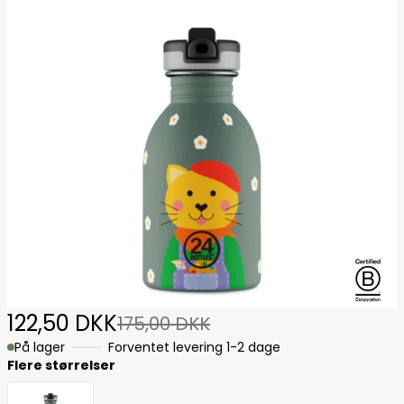
B Corp 
122,50 DKK
175,00 DKK
På lager
Forventet levering 1-2 dage
Flere størrelser