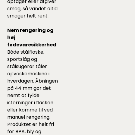
optager eller afgiver
smag, så vandet altid
smager helt rent.
Nem rengøring og
høj
fødevaresikkerhed
Både stålflaske,
sportslåg og
stålsugerør tåler
opvaskemaskine i
hverdagen. Åbningen
på 44 mm gør det
nemt at fylde
isterninger i flasken
eller komme til ved
manuel rengøring.
Produktet er helt fri
for BPA, bly og