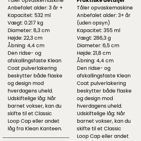
Tåler opvaskemaskine
Praktiske detaljer
Anbefalet alder: 3 år +
Tåler opvaskemaskine
Kapacitet: 532 ml
Anbefalet alder: 3+ år
Vægt: 0.217 kg
(uden opsyn)
Diameter: 8,3 cm
Kapacitet: 355 ml
Højde: 22,3 cm
Vægt: 286,3 g
Åbning: 4,4 cm
Diameter: 6,5 cm
Den ridse- og
Højde: 21,8 cm
afskallingsfaste Klean
Åbning: 4,4 cm
Coat pulverlakering
Den ridse- og
beskytter både flaske
afskallingsfaste Klean
og design mod
Coat pulverlakering
hverdagens uheld.
beskytter både flaske
Udskiftelige låg: Når
og design mod
barnet vokser, kan du
hverdagens uheld.
skifte til et Classic
Udskiftelige låg: Når
Loop Cap eller andet
barnet vokser, kan du
låg fra Klean Kanteen.
skifte til et Classic
Loop Cap eller andet