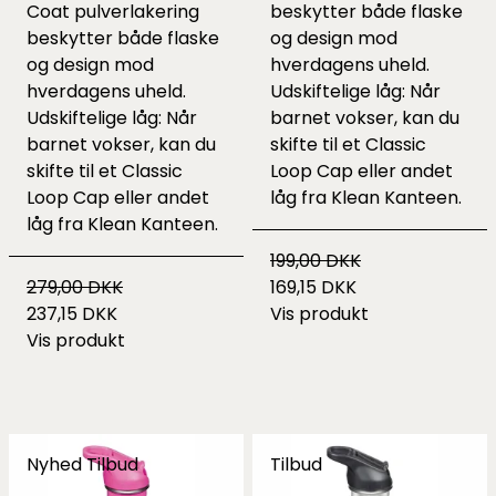
Coat pulverlakering
beskytter både flaske
beskytter både flaske
og design mod
og design mod
hverdagens uheld.
hverdagens uheld.
Udskiftelige låg: Når
Udskiftelige låg: Når
barnet vokser, kan du
barnet vokser, kan du
skifte til et Classic
skifte til et Classic
Loop Cap eller andet
Loop Cap eller andet
låg fra Klean Kanteen.
låg fra Klean Kanteen.
199,00 DKK
279,00 DKK
169,15 DKK
237,15 DKK
Vis produkt
Vis produkt
Nyhed
Tilbud
Tilbud