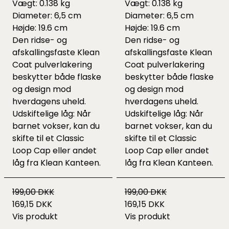
Vægt: 0.138 kg
Vægt: 0.138 kg
Diameter: 6,5 cm
Diameter: 6,5 cm
Højde: 19.6 cm
Højde: 19.6 cm
Den ridse- og
Den ridse- og
afskallingsfaste Klean
afskallingsfaste Klean
Coat pulverlakering
Coat pulverlakering
beskytter både flaske
beskytter både flaske
og design mod
og design mod
hverdagens uheld.
hverdagens uheld.
Udskiftelige låg: Når
Udskiftelige låg: Når
barnet vokser, kan du
barnet vokser, kan du
skifte til et Classic
skifte til et Classic
Loop Cap eller andet
Loop Cap eller andet
låg fra Klean Kanteen.
låg fra Klean Kanteen.
199,00 DKK
199,00 DKK
169,15 DKK
169,15 DKK
Vis produkt
Vis produkt