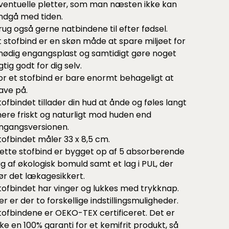
ventuelle pletter, som man næsten ikke kan
ndgå med tiden.
rug også gerne natbindene til efter fødsel.
t stofbind er en skøn måde at spare miljøet for
nødig engangsplast og samtidigt gøre noget
igtig godt for dig selv.
or et stofbind er bare enormt behageligt at
ave på.
tofbindet tillader din hud at ånde og føles langt
ere friskt og naturligt mod huden end
ngangsversionen.
tofbindet måler 33 x 8,5 cm.
ette stofbind er bygget op af 5 absorberende
ag af økologisk bomuld samt et lag i PUL, der
ør det lækagesikkert.
tofbindet har vinger og lukkes med trykknap.
er er der to forskellige indstillingsmuligheder.
tofbindene er OEKO-TEX certificeret. Det er
kke en 100% garanti for et kemifrit produkt, så