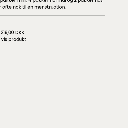
 pakker mini, 4 pakker normal og 2 pakker nat
r ofte nok til en menstruation.
219,00 DKK
Vis produkt