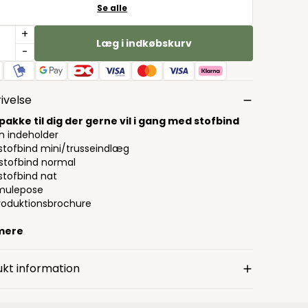
Se alle
+
Læg i indkøbskurv
-
ivelse
pakke til dig der gerne vil i gang med stofbind
n indeholder
. stofbind mini/trusseindlæg
 stofbind normal
 stofbind nat
. mulepose
troduktionsbrochure
mere
kt information