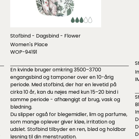
Stofbind - Dagsbind - Flower
Women's Place
WOP-94191
S
En kvinde bruger omkring 3500–3700
I
engangsbind og tamponer over en 10-årig
I
periode. Med stofbind, der har en levetid på
cirka 10 år, kan du nøjes med kun 15–20 bind i
S
samme periode - afhængigt af brug, vask og
B
blødning.
I
Du slipper også for blegemidler, lim og parfume,
D
som mange oplever giver kløe, irritation og
D
udslet. Stofbind tilbyder en ren, blød og holdbar
D
r
løsning til din menstruation.