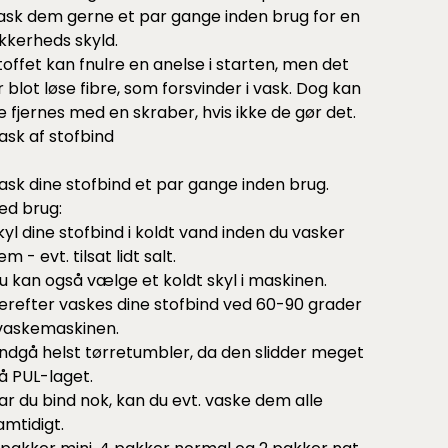
ask dem gerne et par gange inden brug for en
ikkerheds skyld.
toffet kan fnulre en anelse i starten, men det
r blot løse fibre, som forsvinder i vask. Dog kan
e fjernes med en skraber, hvis ikke de gør det.
ask af stofbind
ask dine stofbind et par gange inden brug.
ed brug:
kyl dine stofbind i koldt vand inden du vasker
em - evt. tilsat lidt salt.
u kan også vælge et koldt skyl i maskinen.
erefter vaskes dine stofbind ved 60-90 grader
 vaskemaskinen.
ndgå helst tørretumbler, da den slidder meget
å PUL-laget.
ar du bind nok, kan du evt. vaske dem alle
amtidigt.