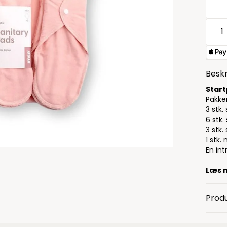
Beskr
Start
Pakke
3 stk
6 stk.
3 stk.
1 stk
En in
Læs 
Produ