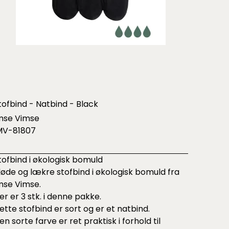
tofbind - Natbind - Black
mse Vimse
MV-81807
tofbind i økologisk bomuld
løde og lækre stofbind i økologisk bomuld fra
mse Vimse.
er er 3 stk. i denne pakke.
ette stofbind er sort og er et natbind.
en sorte farve er ret praktisk i forhold til