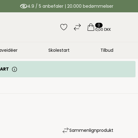
4.9 / 5 anbefaler | 20.000 bedømmelser
0
0,00 DKK
aveidéer
Skolestart
Tilbud
TART
Sammenlign
produkt