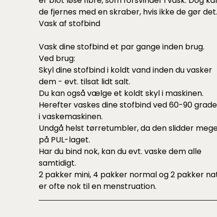
er blot løse fibre, som forsvinder i vask. Dog ka
de fjernes med en skraber, hvis ikke de gør det
Vask af stofbind
Vask dine stofbind et par gange inden brug.
Ved brug:
Skyl dine stofbind i koldt vand inden du vasker
dem - evt. tilsat lidt salt.
Du kan også vælge et koldt skyl i maskinen.
Herefter vaskes dine stofbind ved 60-90 grade
i vaskemaskinen.
Undgå helst tørretumbler, da den slidder meg
på PUL-laget.
Har du bind nok, kan du evt. vaske dem alle
samtidigt.
2 pakker mini, 4 pakker normal og 2 pakker na
er ofte nok til en menstruation.