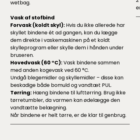
2
wetbag.
e
Vask af stofbind
Forvask (koldt skyl):
Hvis du ikke allerede har
skyllet bindene ét ad gangen, kan du lægge
dem direkte i vaskemaskinen på et koldt
skylleprogram eller skylle dem i hånden under
bruseren.
Hovedvask (60 °C):
Vask bindene sammen
med anden kogevask ved 60 °C.
Undgå blegemidler og skyllemidler – disse kan
beskadige både bomuld og vandtæt PUL.
Tørring:
Hæng bindene til lufttørring. Brug ikke
tørretumbler, da varmen kan ødelægge den
vandtætte belægning.
Når bindene er helt tørre, er de klar til genbrug.