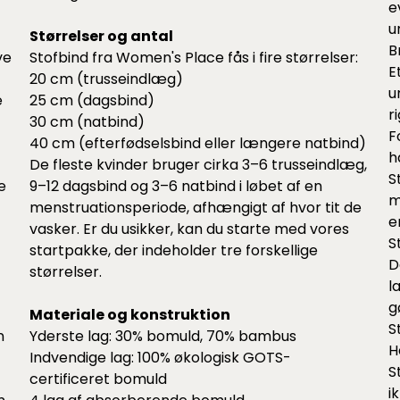
e
u
Størrelser og antal
B
ve
Stofbind fra Women's Place fås i fire størrelser:
E
20 cm (trusseindlæg)
u
e
25 cm (dagsbind)
r
30 cm (natbind)
F
40 cm (efterfødselsbind eller længere natbind)
h
De fleste kvinder bruger cirka 3–6 trusseindlæg,
S
e
9–12 dagsbind og 3–6 natbind i løbet af en
m
menstruationsperiode, afhængigt af hvor tit de
e
vasker. Er du usikker, kan du starte med vores
S
startpakke, der indeholder tre forskellige
D
størrelser.
l
g
Materiale og konstruktion
S
n
Yderste lag: 30% bomuld, 70% bambus
H
Indvendige lag: 100% økologisk GOTS-
S
certificeret bomuld
i