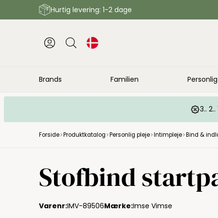
Hurtig levering: 1-2 dage
Brands
Familien
Personlig
3.. 2
Forside
Produktkatalog
Personlig pleje
Intimpleje
Bind & ind
Stofbind startp
Varenr:
IMV-89506
Mærke:
Imse Vimse