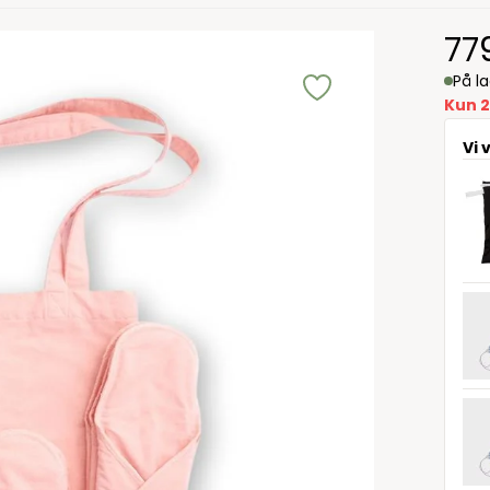
77
På l
Kun 2
Vi 