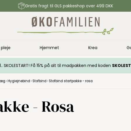
Gratis fragt til GLS pakkeshop over 499 DKK
 pleje
Hjemmet
Krea
G
.. 1.. SKOLESTART! Få 15% på alt til madpakken med koden
SKOLES
læg
Hygiejnebind
Stofbind
Stofbind startpakke - rosa
akke - Rosa