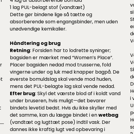
n
4 lag af absorberende bomuld
v
.
1 lag PUL-belagt stof (vandtæt)
s
Dette gør bindene lige så tætte og
S
absorberende som engangsbinder, men uden
e
unødvendige kemikalier.
d
V
Håndtering og brug
Retning
: Forsiden har to lodrette syninger;
V
bagsiden er mærket med “Women’s Place”.
V
r
Placer bagsiden nedad mod trusserne, fold
S
vingerne under og luk med knapper bagpå. De
d
et
øverste bomulds­lag skal vende mod huden,
D
mens det PUL-belagte lag skal vende nedad.
H
Efter brug
: Skyl det værste blod af i koldt vand
i
under bruseren, hvis muligt—det bevarer
U
t
bindets levetid bedst. Hvis du ikke skyller med
p
det samme, kan du lægge bindet i en
wetbag
H
(vandtæt og lugttæt pose) indtil vask. Der
s
dannes ikke kraftig lugt ved opbevaring i