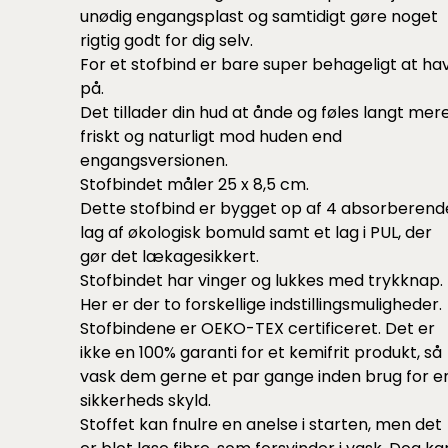
unødig engangsplast og samtidigt gøre noget
rigtig godt for dig selv.
For et stofbind er bare super behageligt at ha
på.
Det tillader din hud at ånde og føles langt mer
friskt og naturligt mod huden end
engangsversionen.
Stofbindet måler 25 x 8,5 cm.
Dette stofbind er bygget op af 4 absorberend
lag af økologisk bomuld samt et lag i PUL, der
gør det lækagesikkert.
Stofbindet har vinger og lukkes med trykknap.
Her er der to forskellige indstillingsmuligheder.
Stofbindene er OEKO-TEX certificeret. Det er
ikke en 100% garanti for et kemifrit produkt, så
vask dem gerne et par gange inden brug for e
sikkerheds skyld.
Stoffet kan fnulre en anelse i starten, men det