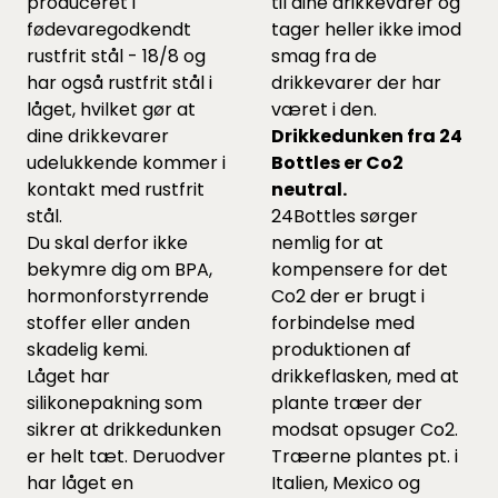
produceret i
til dine drikkevarer og
fødevaregodkendt
tager heller ikke imod
rustfrit stål - 18/8 og
smag fra de
har også rustfrit stål i
drikkevarer der har
låget, hvilket gør at
været i den.
dine drikkevarer
Drikkedunken fra 24
udelukkende kommer i
Bottles er Co2
kontakt med rustfrit
neutral.
stål.
24Bottles sørger
Du skal derfor ikke
nemlig for at
bekymre dig om BPA,
kompensere for det
hormonforstyrrende
Co2 der er brugt i
stoffer eller anden
forbindelse med
skadelig kemi.
produktionen af
Låget har
drikkeflasken, med at
silikonepakning som
plante træer der
sikrer at drikkedunken
modsat opsuger Co2.
er helt tæt. Deruodver
Træerne plantes pt. i
har låget en
Italien, Mexico og