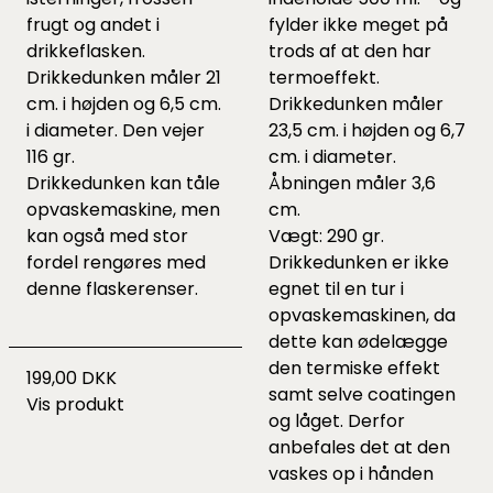
frugt og andet i
fylder ikke meget på
drikkeflasken.
trods af at den har
Drikkedunken måler 21
termoeffekt.
cm. i højden og 6,5 cm.
Drikkedunken måler
i diameter. Den vejer
23,5 cm. i højden og 6,7
116 gr.
cm. i diameter.
Drikkedunken kan tåle
Åbningen måler 3,6
opvaskemaskine, men
cm.
kan også med stor
Vægt: 290 gr.
fordel rengøres med
Drikkedunken er ikke
denne
flaskerenser.
egnet til en tur i
opvaskemaskinen, da
dette kan ødelægge
den termiske effekt
199,00 DKK
samt selve coatingen
Vis produkt
og låget. Derfor
anbefales det at den
vaskes op i hånden