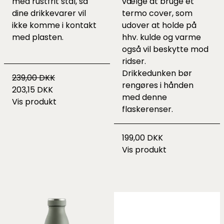
med rustfrit stål, så
vælge at bruge et
dine drikkevarer vil
termo cover
, som
ikke komme i kontakt
udover at holde på
med plasten.
hhv. kulde og varme
også vil beskytte mod
ridser.
Drikkedunken bør
239,00 DKK
rengøres i hånden
203,15 DKK
med
denne
Vis produkt
flaskerenser.
199,00 DKK
Vis produkt