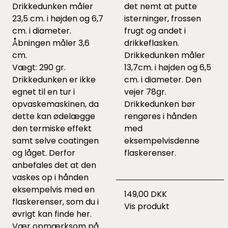
Drikkedunken måler
det nemt at putte
23,5 cm. i højden og 6,7
isterninger, frossen
cm. i diameter.
frugt og andet i
Åbningen måler 3,6
drikkeflasken.
cm.
Drikkedunken måler
Vægt: 290 gr.
13,7cm. i højden og 6,5
Drikkedunken er ikke
cm. i diameter. Den
egnet til en tur i
vejer 78gr.
opvaskemaskinen, da
Drikkedunken bør
dette kan ødelægge
rengøres i hånden
den termiske effekt
med
samt selve coatingen
eksempelvis
denne
og låget. Derfor
flaskerenser.
anbefales det at den
vaskes op i hånden
eksempelvis med en
149,00 DKK
flaskerenser, som du i
Vis produkt
øvrigt kan finde
her
.
Vær opmærksom på