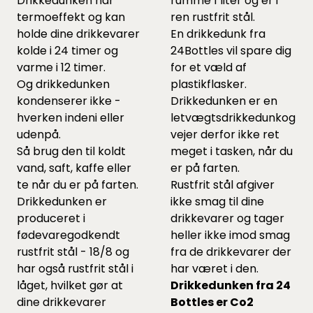
Drikkedunken har
rumme 1 liter og er i
termoeffekt og kan
ren rustfrit stål.
holde dine drikkevarer
En drikkedunk fra
kolde i 24 timer og
24Bottles vil spare dig
varme i 12 timer.
for et væld af
Og drikkedunken
plastikflasker.
kondenserer ikke -
Drikkedunken er en
hverken indeni eller
letvægtsdrikkedunkog
udenpå.
vejer derfor ikke ret
Så brug den til koldt
meget i tasken, når du
vand, saft, kaffe eller
er på farten.
te når du er på farten.
Rustfrit stål afgiver
Drikkedunken er
ikke smag til dine
produceret i
drikkevarer og tager
fødevaregodkendt
heller ikke imod smag
rustfrit stål - 18/8 og
fra de drikkevarer der
har også rustfrit stål i
har været i den.
låget, hvilket gør at
Drikkedunken fra 24
dine drikkevarer
Bottles er Co2