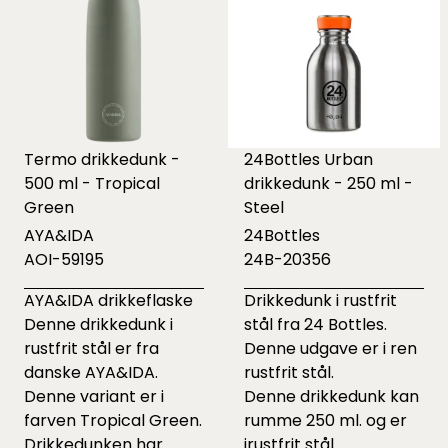
Termo drikkedunk -
24Bottles Urban
500 ml - Tropical
drikkedunk - 250 ml -
Green
Steel
AYA&IDA
24Bottles
AOI-59195
24B-20356
AYA&IDA drikkeflaske
Drikkedunk i rustfrit
Denne drikkedunk i
stål fra 24 Bottles.
rustfrit stål er fra
Denne udgave er i ren
danske AYA&IDA.
rustfrit stål.
Denne variant er i
Denne drikkedunk kan
farven Tropical Green.
rumme 250 ml. og er
Drikkedunken har
irustfrit stål.