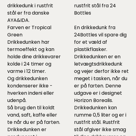
drikkedunk i rustfrit
rustfrit stål fra 24
stål er fra danske
Bottles
AYA&IDA.
Farven er Tropical
En drikkedunk fra
Green
24Bottles vil spare dig
Drikkedunken har
for et væld af
termoeffekt og kan
plastikflasker.
holde dine drikkevarer
Drikkedunken er en
kolde i 24 timer og
letvægtsdrikkedunk
varme i 12 timer.
og vejer derfor ikke ret
Og drikkedunken
meget i tasken, når du
kondenserer ikke -
er på farten. Denne
hverken indeni eller
udgave er i designet
udenpå.
Horizon Borealis.
Så brug den til koldt
Drikkedunken kan
vand, saft, kaffe eller
rumme 0,5 liter og er i
te når du er på farten.
rustfrit stål. Rustfrit
Drikkedunken er
stål afgiver ikke smag