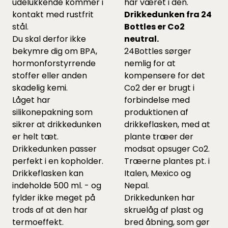
udelukkende kommer i
har været i den.
kontakt med rustfrit
Drikkedunken fra 24
stål.
Bottles er Co2
Du skal derfor ikke
neutral.
bekymre dig om BPA,
24Bottles sørger
hormonforstyrrende
nemlig for at
stoffer eller anden
kompensere for det
skadelig kemi.
Co2 der er brugt i
Låget har
forbindelse med
silikonepakning som
produktionen af
sikrer at drikkedunken
drikkeflasken, med at
er helt tæt.
plante træer der
Drikkedunken passer
modsat opsuger Co2.
perfekt i en kopholder.
Træerne plantes pt. i
Drikkeflasken kan
Italen, Mexico og
indeholde 500 ml. - og
Nepal.
fylder ikke meget på
Drikkedunken har
trods af at den har
skruelåg af plast og
termoeffekt.
bred åbning, som gør