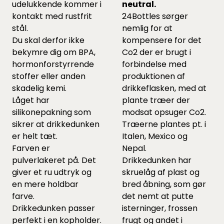
udelukkende kommer i
neutral.
kontakt med rustfrit
24Bottles sørger
stål.
nemlig for at
Du skal derfor ikke
kompensere for det
bekymre dig om BPA,
Co2 der er brugt i
hormonforstyrrende
forbindelse med
stoffer eller anden
produktionen af
skadelig kemi.
drikkeflasken, med at
Låget har
plante træer der
silikonepakning som
modsat opsuger Co2.
sikrer at drikkedunken
Træerne plantes pt. i
er helt tæt.
Italen, Mexico og
Farven er
Nepal.
pulverlakeret på. Det
Drikkedunken har
giver et ru udtryk og
skruelåg af plast og
en mere holdbar
bred åbning, som gør
farve.
det nemt at putte
Drikkedunken passer
isterninger, frossen
perfekt i en kopholder.
frugt og andet i