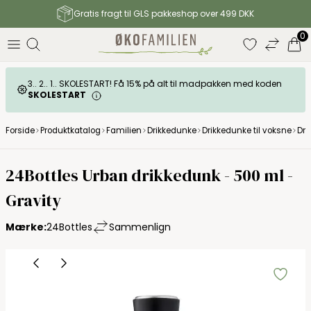
Gratis fragt til GLS pakkeshop over 499 DKK
0
3.. 2.. 1.. SKOLESTART! Få 15% på alt til madpakken med koden
SKOLESTART
Forside
Produktkatalog
Familien
Drikkedunke
Drikkedunke til voksne
Dri
24Bottles Urban drikkedunk - 500 ml -
Gravity
Mærke:
24Bottles
Sammenlign