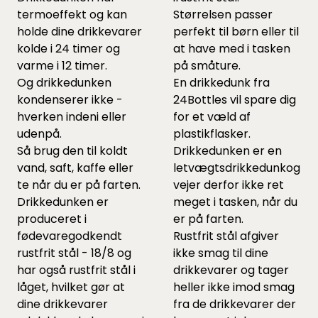
termoeffekt og kan
Størrelsen passer
holde dine drikkevarer
perfekt til børn eller til
kolde i 24 timer og
at have med i tasken
varme i 12 timer.
på småture.
Og drikkedunken
En drikkedunk fra
kondenserer ikke -
24Bottles vil spare dig
hverken indeni eller
for et væld af
udenpå.
plastikflasker.
Så brug den til koldt
Drikkedunken er en
vand, saft, kaffe eller
letvægtsdrikkedunkog
te når du er på farten.
vejer derfor ikke ret
Drikkedunken er
meget i tasken, når du
produceret i
er på farten.
fødevaregodkendt
Rustfrit stål afgiver
rustfrit stål - 18/8 og
ikke smag til dine
har også rustfrit stål i
drikkevarer og tager
låget, hvilket gør at
heller ikke imod smag
dine drikkevarer
fra de drikkevarer der