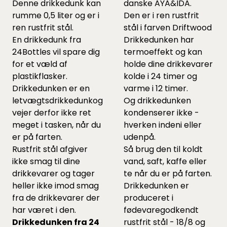
Denne drikkedunk kan
danske AYA&IDA.
rumme 0,5 liter og er i
Den er i ren rustfrit
ren rustfrit stål.
stål i farven Driftwood
En drikkedunk fra
Drikkedunken har
24Bottles vil spare dig
termoeffekt og kan
for et væld af
holde dine drikkevarer
plastikflasker.
kolde i 24 timer og
Drikkedunken er en
varme i 12 timer.
letvægtsdrikkedunkog
Og drikkedunken
vejer derfor ikke ret
kondenserer ikke -
meget i tasken, når du
hverken indeni eller
er på farten.
udenpå.
Rustfrit stål afgiver
Så brug den til koldt
ikke smag til dine
vand, saft, kaffe eller
drikkevarer og tager
te når du er på farten.
heller ikke imod smag
Drikkedunken er
fra de drikkevarer der
produceret i
har været i den.
fødevaregodkendt
Drikkedunken fra 24
rustfrit stål - 18/8 og