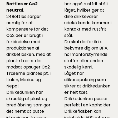
Bottles er Co2
har også rustfrit stål i
neutral.
låget, hvilket gør at
24Bottles sørger
dine drikkevarer
nemlig for at
udelukkende kommer i
kompensere for det
kontakt med rustfrit
Co2 der er brugt i
stål.
forbindelse med
Du skal derfor ikke
produktionen af
bekymre dig om BPA,
drikkeflasken, med at
hormonforstyrrende
plante træer der
stoffer eller anden
modsat opsuger Co2.
skadelig kemi.
Træerne plantes pt. i
Låget har
Italen, Mexico og
silikonepakning som
Nepal.
sikrer at drikkedunken
Drikkedunken har
er helt tæt.
skruelåg af plast og
Drikkedunken passer
bred åbning, som gør
perfekt i en kopholder.
det nemt at putte
Drikkeflasken kan
isterninger, frossen
indeholde 500 ml. - og