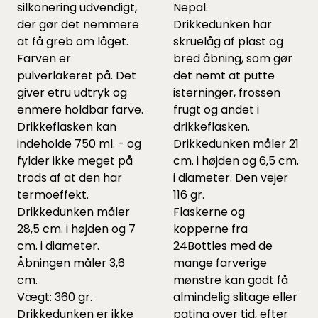
silkonering udvendigt,
Nepal.
der gør det nemmere
Drikkedunken har
at få greb om låget.
skruelåg af plast og
Farven er
bred åbning, som gør
pulverlakeret på. Det
det nemt at putte
giver etru udtryk og
isterninger, frossen
enmere holdbar farve.
frugt og andet i
Drikkeflasken kan
drikkeflasken.
indeholde 750 ml. - og
Drikkedunken måler 21
fylder ikke meget på
cm. i højden og 6,5 cm.
trods af at den har
i diameter. Den vejer
termoeffekt.
116 gr.
Drikkedunken måler
Flaskerne og
28,5 cm. i højden og 7
kopperne fra
cm. i diameter.
24Bottles med de
Åbningen måler 3,6
mange farverige
cm.
mønstre kan godt få
Vægt: 360 gr.
almindelig slitage eller
Drikkedunken er ikke
patina over tid, efter