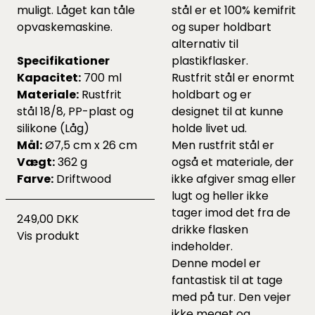
muligt. Låget kan tåle
stål er et 100% kemifrit
opvaskemaskine.
og super holdbart
alternativ til
Specifikationer
plastikflasker.
Kapacitet:
700 ml
Rustfrit stål er enormt
Materiale:
Rustfrit
holdbart og er
stål 18/8, PP-plast og
designet til at kunne
silikone (Låg)
holde livet ud.
Mål:
Ø7,5 cm x 26 cm
Men rustfrit stål er
Vægt:
362 g
også et materiale, der
Farve:
Driftwood
ikke afgiver smag eller
lugt og heller ikke
tager imod det fra de
249,00 DKK
drikke flasken
Vis produkt
indeholder.
Denne model er
fantastisk til at tage
med på tur. Den vejer
ikke meget og