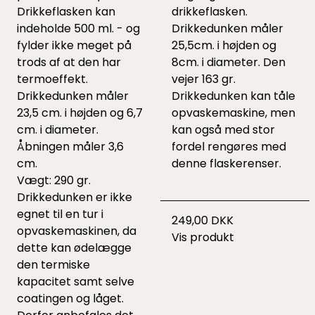
Drikkeflasken kan
drikkeflasken.
indeholde 500 ml. - og
Drikkedunken måler
fylder ikke meget på
25,5cm. i højden og
trods af at den har
8cm. i diameter. Den
termoeffekt.
vejer 163 gr.
Drikkedunken måler
Drikkedunken kan tåle
23,5 cm. i højden og 6,7
opvaskemaskine, men
cm. i diameter.
kan også med stor
Åbningen måler 3,6
fordel rengøres med
cm.
denne
flaskerenser.
Vægt: 290 gr.
Drikkedunken er ikke
egnet til en tur i
249,00 DKK
opvaskemaskinen, da
Vis produkt
dette kan ødelægge
den termiske
kapacitet samt selve
coatingen og låget.