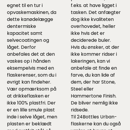
egnet til en tur i
f.eks. at have ligget i
opvaskemaskinen, da
tasken. Det anfægter
dette kanødelægge
dog ikke kvaliteten
dentermiske
overhovedet, heller
kapacitet samt
ikke hvis det er
selvecoatingen og
deciderede buler.
låget. Derfor
Hvis du ønsker, at der
anbefales det at den
ikke kommer ridser i
vaskes op i hånden
lakeringen, kan vi
eksempelvis med en
anbefale at finde en
flaskerenser, som du i
farve, du kan lide af
øvrigt kan finde
her
.
dem, der har Stone,
Vær opmærksom på
Steel eller
at drikkeflasken er
Hammertone Finish.
ikke 100% plastfri. Der
De bliver nemlig ikke
er en lille smule plast
ridsede.
inde i selve låget, men
Til 24Bottles Urban-
plasten er beklædt
flaskerne kan du også