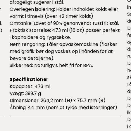
O
aftageligt sugerør i stål.
i
r
Overlegen isolering: Holder indholdet koldt eller
S
varmt i timevis (over 42 timer koldt)
d
.
Omtanke: Lavet af 90% genanvendt rustfrit stål.
D
kt
Praktisk størrelse: 473 ml (16 oz) passer perfekt
f
i kopholdere og rygsække.
o
Nem rengøring: Tåler opvaskemaskine (flasker
d
med grafik bør dog vaskes op i hånden for at
ru
bevare detaljerne).
D
Sikkerhed: Naturligvis helt fri for BPA.
h
s
Specifikationer
L
Kapacitet: 473 ml
d
Vægt: 399,7 g
D
Dimensioner: 264,2 mm (H) x 75,7 mm (B)
D
Åbning: 44 mm (nem at fylde med isterninger)
i
D
i