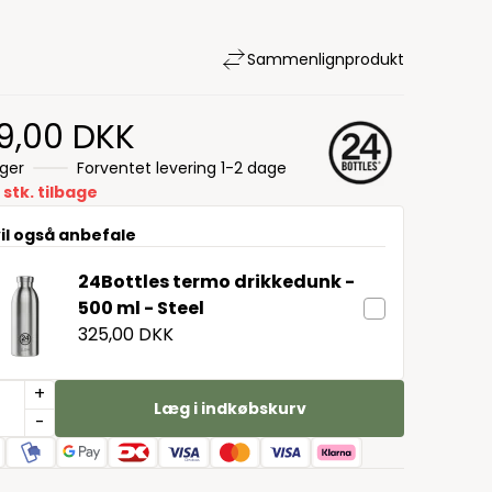
Sammenlign
produkt
9,00 DKK
ager
Forventet levering 1-2 dage
 stk. tilbage
vil også anbefale
24Bottles termo drikkedunk -
500 ml - Steel
325,00 DKK
+
Læg i indkøbskurv
-