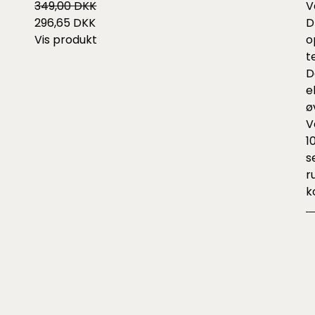
V
349,00 DKK
D
296,65 DKK
o
Vis produkt
t
D
e
ø
V
1
s
r
k