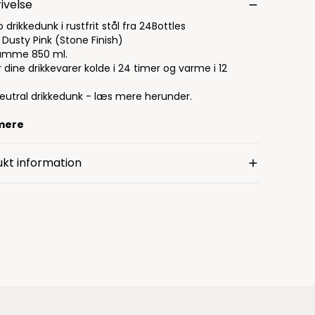
ivelse
drikkedunk i rustfrit stål fra 24Bottles
 Dusty Pink (Stone Finish)
umme 850 ml.
 dine drikkevarer kolde i 24 timer og varme i 12
eutral drikkedunk - læs mere herunder.
mere
kt information