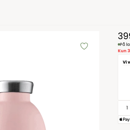
39
På l
Kun 3
Vi 