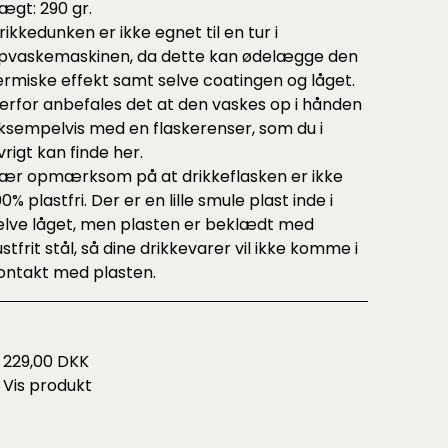
ægt: 290 gr.
rikkedunken er ikke egnet til en tur i
pvaskemaskinen, da dette kan ødelægge den
ermiske effekt samt selve coatingen og låget.
erfor anbefales det at den vaskes op i hånden
ksempelvis med en flaskerenser, som du i
vrigt kan finde
her
.
ær opmærksom på at drikkeflasken er ikke
00% plastfri. Der er en lille smule plast inde i
elve låget, men plasten er beklædt med
ustfrit stål, så dine drikkevarer vil ikke komme i
ontakt med plasten.
229,00 DKK
Vis produkt