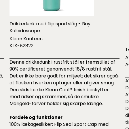
Drikkedunk med flip sportslåg - Bay
Kaleidoscope
Klean Kanteen
KLK-82822
T
A
Denne drikkedunk i rustfrit stål er fremstillet af
A
90% certificeret genanvendt 18/8 rustfrit stål.
å,
Det er ikke bare godt for miljøet; det sikrer også,
A
at flasken hverken optager eller afgiver smag.
D
Den slidstærke Klean Coat® finish beskytter
A
mod ridser og skrammer, så de smukke
D
Marigold-farver holder sig skarpe længe.
D
d
Fordele og funktioner
t
100% lækagesikker: Flip Seal Sport Cap med