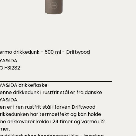
ermo drikkedunk - 500 ml - Driftwood
YA&IDA
OI-31282
YA&IDA drikkeflaske
enne drikkedunk i rustfrit stål er fra danske
YA&IDA.
en er i ren rustfrit stål i farven Driftwood
rikkedunken har termoeffekt og kan holde
ine drikkevarer kolde i 24 timer og varme i 12
imer.