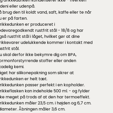
g drikkedunken kondenserer ikke - hverken
ndeni eller udenpå.
å brug den til koldt vand, saft, kaffe eller te når
u er på farten.
rikkedunken er produceret i
ødevaregodkendt rustfrit stål - 18/8 og har
gså rustfrit stål i låget, hvilket gør at dine
rikkevarer udelukkende kommer i kontakt med
stfrit stål.
u skal derfor ikke bekymre dig om BPA,
ormonforstyrrende stoffer eller anden
kadelig kemi.
åget har silikonepakning som sikrer at
rikkedunken er helt tæt.
rikkedunken passer perfekt i en kopholder.
rikkeflasken kan indeholde 500 ml. - og fylder
kke meget på trods af at den har termoeffekt.
rikkedunken måler 23,5 cm. i højden og 6,7 cm.
 diameter. Åbningen måler 3,6 cm.