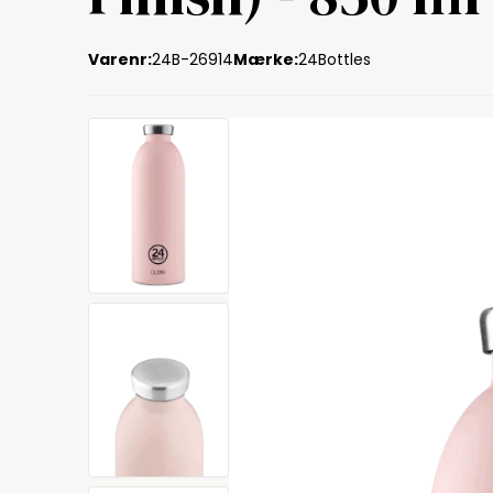
Varenr:
24B-26914
Mærke:
24Bottles