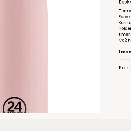
Beskr
Termo 
Farve:
Kan r
Holder
timer.
Co2 n
Læs 
Produ