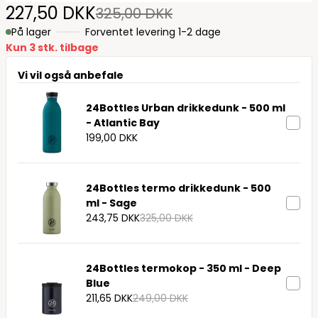
227,50 DKK
325,00 DKK
På lager
Forventet levering 1-2 dage
Kun 3 stk. tilbage
Vi vil også anbefale
24Bottles Urban drikkedunk - 500 ml
- Atlantic Bay
199,00 DKK
24Bottles termo drikkedunk - 500
ml - Sage
243,75 DKK
325,00 DKK
24Bottles termokop - 350 ml - Deep
Blue
211,65 DKK
249,00 DKK