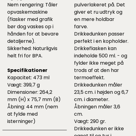
Nem rengøring: Tåler
pulverlakeret på. Det
opvaskemaskine
giver et ru udtryk og
(flasker med grafik
en mere holdbar
bør dog vaskes op i
farve.
hånden for at bevare
Drikkedunken passer
detaljerne).
perfekt i en kopholder.
Sikkerhed: Naturligvis
Drikkeflasken kan
helt fri for BPA.
indeholde 500 ml. - og
fylder ikke meget på
Specifikationer
trods af at den har
Kapacitet: 473 ml
termoeffekt.
Vægt: 399,7 g
Drikkedunken måler
Dimensioner: 264,2
23,5 cm. i højden og 6,7
mm (H) x 75,7 mm (B)
cm. i diameter.
Åbning: 44 mm (nem
Åbningen måler 3,6
at fylde med
cm.
isterninger)
Vægt: 290 gr.
Drikkedunken er ikke
egnet til en tur i