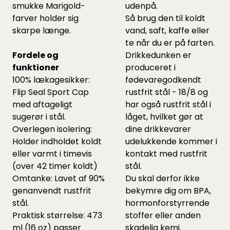
smukke Marigold-
udenpå.
farver holder sig
Så brug den til koldt
skarpe længe.
vand, saft, kaffe eller
te når du er på farten.
Fordele og
Drikkedunken er
funktioner
produceret i
100% lækagesikker:
fødevaregodkendt
Flip Seal Sport Cap
rustfrit stål - 18/8 og
med aftageligt
har også rustfrit stål i
sugerør i stål.
låget, hvilket gør at
Overlegen isolering:
dine drikkevarer
Holder indholdet koldt
udelukkende kommer i
eller varmt i timevis
kontakt med rustfrit
(over 42 timer koldt)
stål.
Omtanke: Lavet af 90%
Du skal derfor ikke
genanvendt rustfrit
bekymre dig om BPA,
stål.
hormonforstyrrende
Praktisk størrelse: 473
stoffer eller anden
ml (16 oz) passer
skadelig kemi.