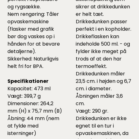
og rygsække.
sikrer at drikkedunken
Nem rengøring: Tåler
er helt tæt.
opvaskemaskine
Drikkedunken passer
(flasker med grafik
perfekt i en kopholder.
bør dog vaskes op i
Drikkeflasken kan
hånden for at bevare
indeholde 500 ml. - og
detaljerne).
fylder ikke meget på
Sikkerhed: Naturligvis
trods af at den har
helt fri for BPA.
termoeffekt.
Drikkedunken måler
Specifikationer
23,5 cm. i højden og 6,7
Kapacitet: 473 ml
cm. i diameter.
Vægt: 399,7 g
Åbningen måler 3,6
Dimensioner: 264,2
cm.
mm (H) x 75,7 mm (B)
Vægt: 290 gr.
Åbning: 44 mm (nem
Drikkedunken er ikke
at fylde med
egnet til en tur i
isterninger)
opvaskemaskinen, da