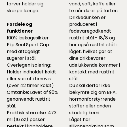
farver holder sig
vand, saft, kaffe eller
skarpe længe.
te når du er på farten.
Drikkedunken er
Fordele og
produceret i
funktioner
fødevaregodkendt
100% lækagesikker:
rustfrit stål - 18/8 og
Flip Seal Sport Cap
har også rustfrit stål i
med aftageligt
låget, hvilket gør at
sugerør i stål.
dine drikkevarer
Overlegen isolering:
udelukkende kommer i
Holder indholdet koldt
kontakt med rustfrit
eller varmt i timevis
stål.
(over 42 timer koldt)
Du skal derfor ikke
Omtanke: Lavet af 90%
bekymre dig om BPA,
genanvendt rustfrit
hormonforstyrrende
stål.
stoffer eller anden
Praktisk størrelse: 473
skadelig kemi.
ml (16 oz) passer
Låget har
perfekt i kopholdere
silikonepakning som