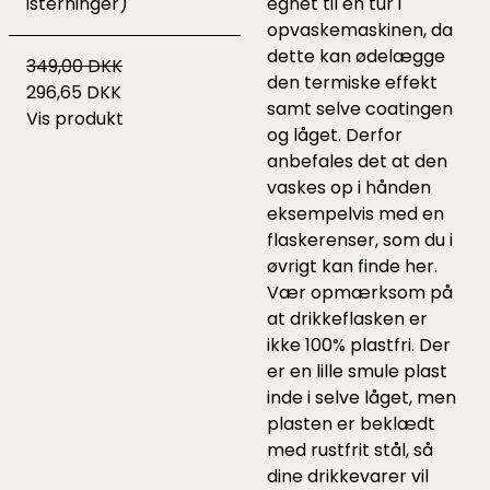
isterninger)
egnet til en tur i
opvaskemaskinen, da
dette kan ødelægge
349,00 DKK
den termiske effekt
296,65 DKK
samt selve coatingen
Vis produkt
og låget. Derfor
anbefales det at den
vaskes op i hånden
eksempelvis med en
flaskerenser, som du i
øvrigt kan finde
her
.
Vær opmærksom på
at drikkeflasken er
ikke 100% plastfri. Der
er en lille smule plast
inde i selve låget, men
plasten er beklædt
med rustfrit stål, så
dine drikkevarer vil