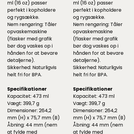
ml (16 oz) passer
ml (16 oz) passer
perfekt i kopholdere
perfekt i kopholdere
og rygsække.
og rygsække.
Nem rengøring: Tåler
Nem rengøring: Tåler
opvaskemaskine
opvaskemaskine
(flasker med grafik
(flasker med grafik
bør dog vaskes op i
bør dog vaskes op i
hånden for at bevare
hånden for at bevare
detaljerne).
detaljerne).
Sikkerhed: Naturligvis
Sikkerhed: Naturligvis
helt fri for BPA.
helt fri for BPA.
Specifikationer
Specifikationer
Kapacitet: 473 ml
Kapacitet: 473 ml
Vægt: 399,7 g
Vægt: 399,7 g
Dimensioner: 264,2
Dimensioner: 264,2
mm (H) x 75,7 mm (B)
mm (H) x 75,7 mm (B)
Åbning: 44 mm (nem
Åbning: 44 mm (nem
at fylde med
at fylde med