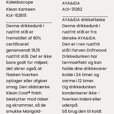
Kaleidoscope
AYA&IDA
Klean Kanteen
AOI-31282
KLK-82815
AYA&IDA drikkeflaske
Denne drikkedunk i
Denne drikkedunk i
rustfrit stål er
rustfrit stål er fra
fremstillet af 90%
danske AYA&IDA.
certificeret
Den er i ren rustfrit
genanvendt 18/8
stål i farven Driftwood
rustfrit stål. Det er ikke
Drikkedunken har
bare godt for miljøet;
termoeffekt og kan
det sikrer også, at
holde dine drikkevarer
flasken hverken
kolde i 24 timer og
optager eller afgiver
varme i 12 timer.
smag. Den slidstærke
Og drikkedunken
Klean Coat® finish
kondenserer ikke -
beskytter mod ridser
hverken indeni eller
og skrammer, så de
udenpå.
smukke Marigold-
Så brug den til koldt