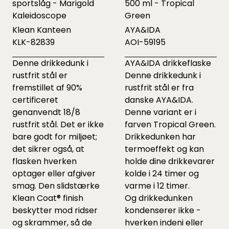
sportslåg - Marigold
500 ml - Tropical
Kaleidoscope
Green
Klean Kanteen
AYA&IDA
KLK-82839
AOI-59195
Denne drikkedunk i
AYA&IDA drikkeflaske
rustfrit stål er
Denne drikkedunk i
fremstillet af 90%
rustfrit stål er fra
certificeret
danske AYA&IDA.
genanvendt 18/8
Denne variant er i
rustfrit stål. Det er ikke
farven Tropical Green.
bare godt for miljøet;
Drikkedunken har
det sikrer også, at
termoeffekt og kan
flasken hverken
holde dine drikkevarer
optager eller afgiver
kolde i 24 timer og
smag. Den slidstærke
varme i 12 timer.
Klean Coat® finish
Og drikkedunken
beskytter mod ridser
kondenserer ikke -
og skrammer, så de
hverken indeni eller