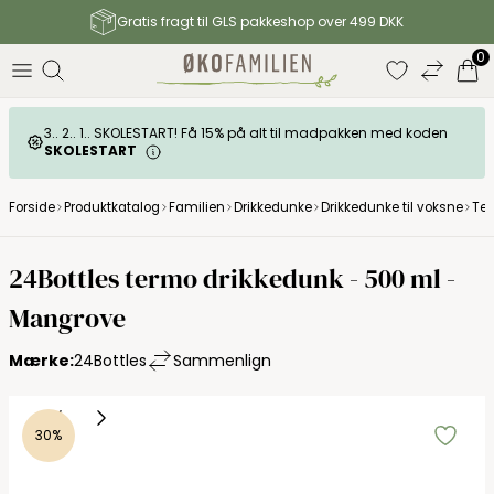
Gratis fragt til GLS pakkeshop over 499 DKK
0
3.. 2.. 1.. SKOLESTART! Få 15% på alt til madpakken med koden
SKOLESTART
Forside
Produktkatalog
Familien
Drikkedunke
Drikkedunke til voksne
Ter
24Bottles termo drikkedunk - 500 ml -
Mangrove
Mærke:
24Bottles
Sammenlign
30%