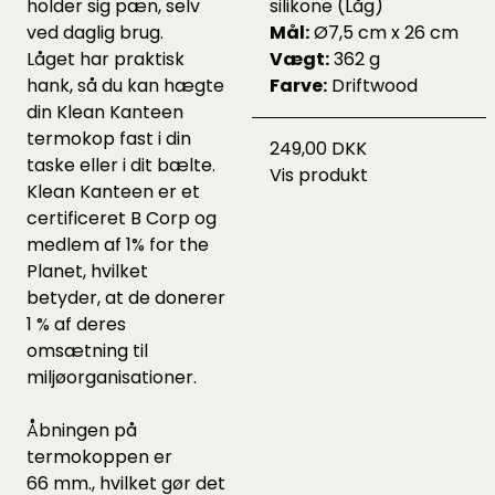
holder sig pæn, selv
silikone (Låg)
ved daglig brug.
Mål:
Ø7,5 cm x 26 cm
Låget har praktisk
Vægt:
362 g
hank, så du kan hægte
Farve:
Driftwood
din Klean Kanteen
termokop fast i din
249,00 DKK
taske eller i dit bælte.
Vis produkt
Klean Kanteen er et
certificeret B Corp og
medlem af 1% for the
Planet, hvilket
betyder, at de donerer
1 % af deres
omsætning til
miljøorganisationer.
Åbningen på
termokoppen er
66 mm., hvilket gør det