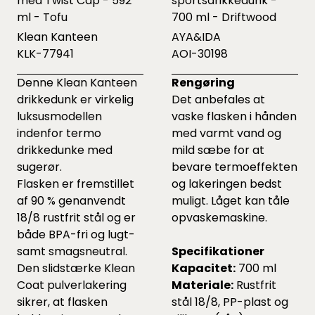
med Twist Cap - 592
sportsdrikkedunk -
ml - Tofu
700 ml - Driftwood
Klean Kanteen
AYA&IDA
KLK-77941
AOI-30198
Denne Klean Kanteen
Rengøring
drikkedunk er virkelig
Det anbefales at
luksusmodellen
vaske flasken i hånden
indenfor termo
med varmt vand og
drikkedunke med
mild sæbe for at
sugerør.
bevare termoeffekten
Flasken er fremstillet
og lakeringen bedst
af 90 % genanvendt
muligt. Låget kan tåle
18/8 rustfrit stål og er
opvaskemaskine.
både BPA-fri og lugt-
samt smagsneutral.
Specifikationer
Den slidstærke Klean
Kapacitet:
700 ml
Coat pulverlakering
Materiale:
Rustfrit
sikrer, at flasken
stål 18/8, PP-plast og