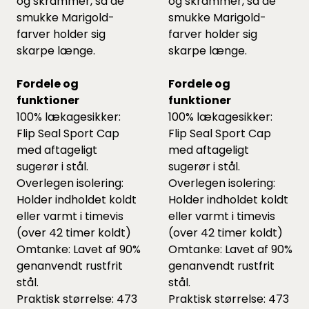
og skrammer, så de
og skrammer, så de
smukke Marigold-
smukke Marigold-
farver holder sig
farver holder sig
skarpe længe.
skarpe længe.
Fordele og
Fordele og
funktioner
funktioner
100% lækagesikker:
100% lækagesikker:
Flip Seal Sport Cap
Flip Seal Sport Cap
med aftageligt
med aftageligt
sugerør i stål.
sugerør i stål.
Overlegen isolering:
Overlegen isolering:
Holder indholdet koldt
Holder indholdet koldt
eller varmt i timevis
eller varmt i timevis
(over 42 timer koldt)
(over 42 timer koldt)
Omtanke: Lavet af 90%
Omtanke: Lavet af 90%
genanvendt rustfrit
genanvendt rustfrit
stål.
stål.
Praktisk størrelse: 473
Praktisk størrelse: 473