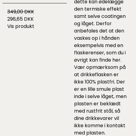
dette kan ødelægge
den termiske effekt
349,00 DKK
samt selve coatingen
296,65 DKK
og låget. Derfor
Vis produkt
anbefales det at den
vaskes op i hånden
eksempelvis med en
flaskerenser, som du i
øvrigt kan finde
her
.
Vær opmærksom på
at drikkeflasken er
ikke 100% plastfri. Der
er en lille smule plast
inde i selve låget, men
plasten er beklædt
med rustfrit stål, så
dine drikkevarer vil
ikke komme i kontakt
med plasten.