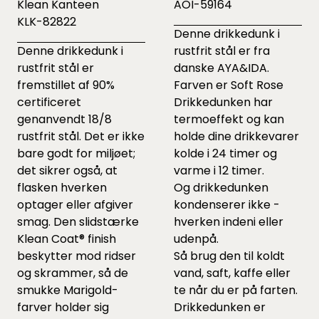
Klean Kanteen
AOI-59164
KLK-82822
Denne drikkedunk i
Denne drikkedunk i
rustfrit stål er fra
rustfrit stål er
danske AYA&IDA.
fremstillet af 90%
Farven er Soft Rose
certificeret
Drikkedunken har
genanvendt 18/8
termoeffekt og kan
rustfrit stål. Det er ikke
holde dine drikkevarer
bare godt for miljøet;
kolde i 24 timer og
det sikrer også, at
varme i 12 timer.
flasken hverken
Og drikkedunken
optager eller afgiver
kondenserer ikke -
smag. Den slidstærke
hverken indeni eller
Klean Coat® finish
udenpå.
beskytter mod ridser
Så brug den til koldt
og skrammer, så de
vand, saft, kaffe eller
smukke Marigold-
te når du er på farten.
farver holder sig
Drikkedunken er