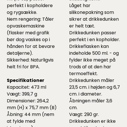
perfekt i kopholdere
Låget har
og rygsække.
silikonepakning som
Nem rengøring: Tåler
sikrer at drikkedunken
opvaskemaskine
er helt tæt.
(flasker med grafik
Drikkedunken passer
bør dog vaskes op i
perfekt i en kopholder.
hånden for at bevare
Drikkeflasken kan
detaljerne).
indeholde 500 ml. - og
Sikkerhed: Naturligvis
fylder ikke meget på
helt fri for BPA.
trods af at den har
termoeffekt.
Specifikationer
Drikkedunken måler
Kapacitet: 473 ml
23,5 cm. i højden og 6,7
Vægt: 399,7 g
cm. i diameter.
Dimensioner: 264,2
Åbningen måler 3,6
mm (H) x 75,7 mm (B)
cm.
Åbning: 44 mm (nem
Vægt: 290 gr.
at fylde med
Drikkedunken er ikke