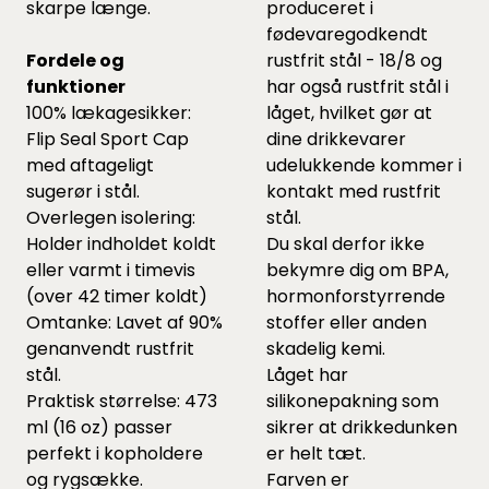
skarpe længe.
produceret i
fødevaregodkendt
Fordele og
rustfrit stål - 18/8 og
funktioner
har også rustfrit stål i
100% lækagesikker:
låget, hvilket gør at
Flip Seal Sport Cap
dine drikkevarer
med aftageligt
udelukkende kommer i
sugerør i stål.
kontakt med rustfrit
Overlegen isolering:
stål.
Holder indholdet koldt
Du skal derfor ikke
eller varmt i timevis
bekymre dig om BPA,
(over 42 timer koldt)
hormonforstyrrende
Omtanke: Lavet af 90%
stoffer eller anden
genanvendt rustfrit
skadelig kemi.
stål.
Låget har
Praktisk størrelse: 473
silikonepakning som
ml (16 oz) passer
sikrer at drikkedunken
perfekt i kopholdere
er helt tæt.
og rygsække.
Farven er