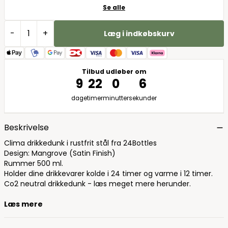
Se alle
-
+
Læg i indkøbskurv
Tilbud udløber om
9
22
0
5
dage
timer
minutter
sekunder
Beskrivelse
Clima drikkedunk i rustfrit stål fra 24Bottles
Design: Mangrove (Satin Finish)
Rummer 500 ml.
Holder dine drikkevarer kolde i 24 timer og varme i 12 timer.
Co2 neutral drikkedunk - læs meget mere herunder.
Læs mere