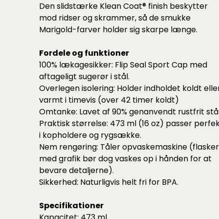
Den slidstærke Klean Coat® finish beskytter
mod ridser og skrammer, så de smukke
Marigold-farver holder sig skarpe længe.
Fordele og funktioner
100% lækagesikker: Flip Seal Sport Cap med
aftageligt sugerør i stål.
Overlegen isolering: Holder indholdet koldt elle
varmt i timevis (over 42 timer koldt)
Omtanke: Lavet af 90% genanvendt rustfrit stål
Praktisk størrelse: 473 ml (16 oz) passer perfe
i kopholdere og rygsække.
Nem rengøring: Tåler opvaskemaskine (flasker
med grafik bør dog vaskes op i hånden for at
bevare detaljerne).
Sikkerhed: Naturligvis helt fri for BPA.
Specifikationer
Kapacitet: 473 ml