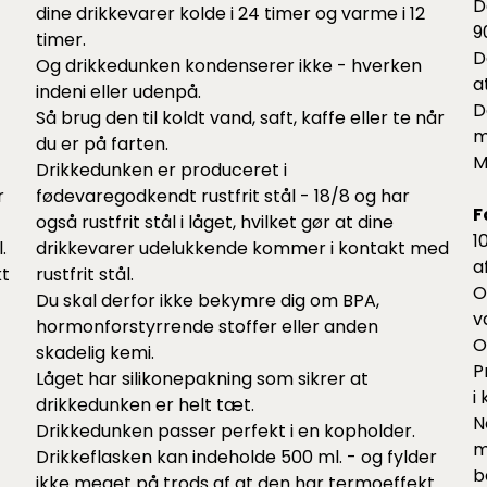
D
dine drikkevarer kolde i 24 timer og varme i 12
9
timer.
D
Og drikkedunken kondenserer ikke - hverken
a
indeni eller udenpå.
D
Så brug den til koldt vand, saft, kaffe eller te når
m
du er på farten.
M
Drikkedunken er produceret i
r
fødevaregodkendt rustfrit stål - 18/8 og har
F
også rustfrit stål i låget, hvilket gør at dine
1
.
drikkevarer udelukkende kommer i kontakt med
a
kt
rustfrit stål.
O
Du skal derfor ikke bekymre dig om BPA,
v
hormonforstyrrende stoffer eller anden
O
skadelig kemi.
P
Låget har silikonepakning som sikrer at
i
drikkedunken er helt tæt.
N
Drikkedunken passer perfekt i en kopholder.
m
Drikkeflasken kan indeholde 500 ml. - og fylder
b
ikke meget på trods af at den har termoeffekt.