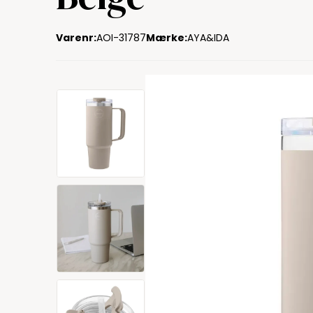
Varenr:
AOI-31787
Mærke:
AYA&IDA