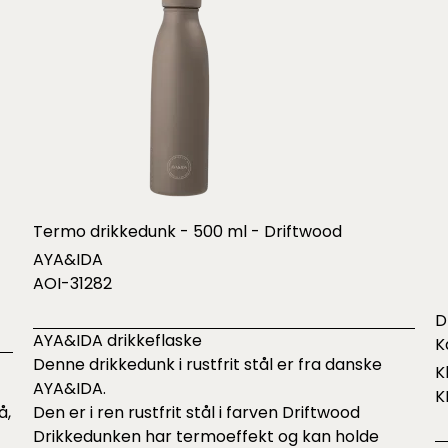
Termo drikkedunk - 500 ml - Driftwood
AYA&IDA
AOI-31282
D
AYA&IDA drikkeflaske
K
Denne drikkedunk i rustfrit stål er fra danske
K
AYA&IDA.
K
å,
Den er i ren rustfrit stål i farven Driftwood
Drikkedunken har termoeffekt og kan holde