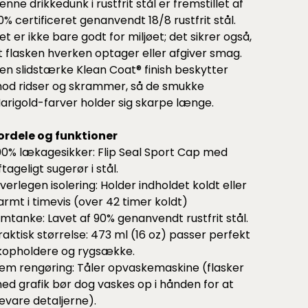
enne drikkedunk i rustfrit stål er fremstillet af
0% certificeret genanvendt 18/8 rustfrit stål.
et er ikke bare godt for miljøet; det sikrer også,
t flasken hverken optager eller afgiver smag.
en slidstærke Klean Coat® finish beskytter
od ridser og skrammer, så de smukke
arigold-farver holder sig skarpe længe.
ordele og funktioner
00% lækagesikker: Flip Seal Sport Cap med
ftageligt sugerør i stål.
verlegen isolering: Holder indholdet koldt eller
armt i timevis (over 42 timer koldt)
mtanke: Lavet af 90% genanvendt rustfrit stål.
raktisk størrelse: 473 ml (16 oz) passer perfekt
 kopholdere og rygsække.
em rengøring: Tåler opvaskemaskine (flasker
ed grafik bør dog vaskes op i hånden for at
evare detaljerne).