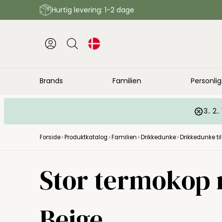
Hurtig levering: 1-2 dage
Brands
Familien
Personlig
3.. 2
Forside
Produktkatalog
Familien
Drikkedunke
Drikkedunke ti
Stor termokop 
Beige