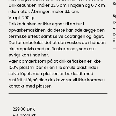
S
Drikkedunken måler 23,5 cm. i højden og 6,7 cm.
i diameter. Åbningen måler 3,6 cm.
S
Vægt: 290 gr.
K
Drikkedunken er ikke egnet til en tur i
V
opvaskemaskinen, da dette kan ødelægge den
D
termiske effekt samt selve coatingen og låget.
Å
Derfor anbefales det at den vaskes op i hånden
eksempelvis med en flaskerenser, som du i
øvrigt kan finde
her
.
Vær opmærksom på at drikkeflasken er ikke
100% plastfri. Der er en lille smule plast inde i
selve låget, men plasten er beklædt med
rustfrit stål, så dine drikkevarer vil ikke komme i
kontakt med plasten.
229,00 DKK
Vis produkt