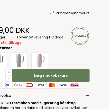
Sammenlign
produkt
9,00 DKK
ager
Forventet levering 1-2 dage
 stk. tilbage
 farver
+
Læg i indkøbskurv
-
ivelse
 TO-GO termokop med sugerør og håndtag
koppen har en rigtig god isoleringsevne, hvilket gør