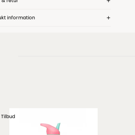
 & retur
kt information
Tilbud