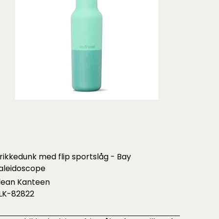
rikkedunk med flip sportslåg - Bay
aleidoscope
lean Kanteen
LK-82822