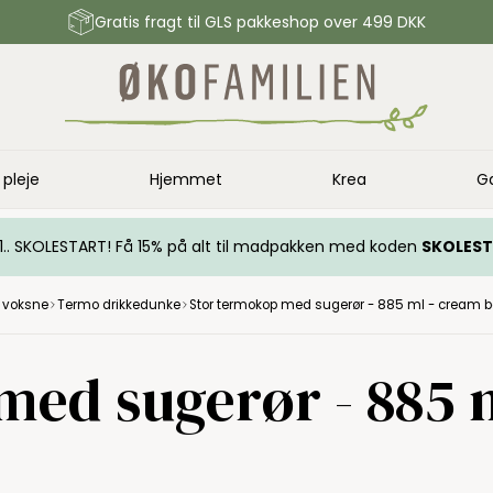
Gratis fragt til GLS pakkeshop over 499 DKK
 pleje
Hjemmet
Krea
G
.. 1.. SKOLESTART! Få 15% på alt til madpakken med koden
SKOLES
l voksne
Termo drikkedunke
Stor termokop med sugerør - 885 ml - cream b
med sugerør - 885 