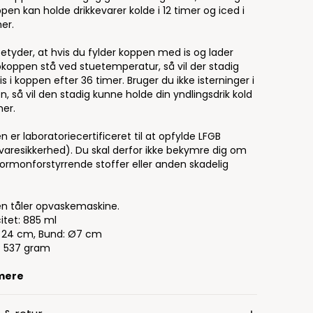
pen kan holde drikkevarer kolde i 12 timer og iced i
er.
betyder, at hvis du fylder koppen med is og lader
koppen stå ved stuetemperatur, så vil der stadig
s i koppen efter 36 timer. Bruger du ikke isterninger i
, så vil den stadig kunne holde din yndlingsdrik kold
mer.
 er laboratoriecertificeret til at opfylde LFGB
varesikkerhed). Du skal derfor ikke bekymre dig om
hormonforstyrrende stoffer eller anden skadelig
n tåler opvaskemaskine.
itet: 885 ml
H 24 cm, Bund: Ø7 cm
 537 gram
mere