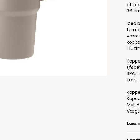
at kop
36 tim
Iced 
termo
være i
koppen
i 12 ti
Koppen
(føde
BPA, 
kemi.
Koppe
Kapac
Mål: 
Vægt:
Læs 