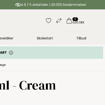
4.9 / 5 anbefaler | 20.000 bedømmelser
0
0,00 DKK
aveidéer
Skolestart
Tilbud
TART
eige
ml - Cream