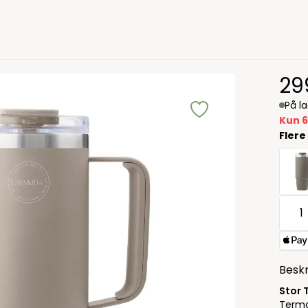
29
På l
Kun 6
Flere
Beskr
Stor
Termo