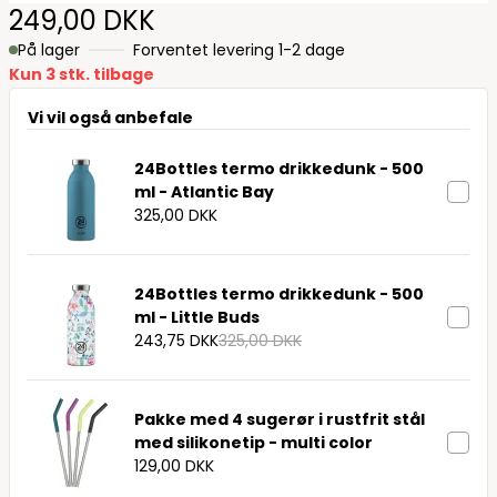
249,00 DKK
På lager
Forventet levering 1-2 dage
Kun 3 stk. tilbage
Vi vil også anbefale
24Bottles termo drikkedunk - 500
ml - Atlantic Bay
325,00 DKK
24Bottles termo drikkedunk - 500
ml - Little Buds
243,75 DKK
325,00 DKK
Pakke med 4 sugerør i rustfrit stål
med silikonetip - multi color
129,00 DKK