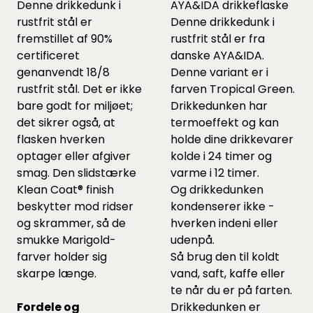
Denne drikkedunk i
AYA&IDA drikkeflaske
rustfrit stål er
Denne drikkedunk i
fremstillet af 90%
rustfrit stål er fra
certificeret
danske AYA&IDA.
genanvendt 18/8
Denne variant er i
rustfrit stål. Det er ikke
farven Tropical Green.
bare godt for miljøet;
Drikkedunken har
det sikrer også, at
termoeffekt og kan
flasken hverken
holde dine drikkevarer
optager eller afgiver
kolde i 24 timer og
smag. Den slidstærke
varme i 12 timer.
Klean Coat® finish
Og drikkedunken
beskytter mod ridser
kondenserer ikke -
og skrammer, så de
hverken indeni eller
smukke Marigold-
udenpå.
farver holder sig
Så brug den til koldt
skarpe længe.
vand, saft, kaffe eller
te når du er på farten.
Fordele og
Drikkedunken er