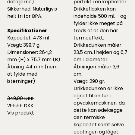
detaljerne).
perfekt i en kopholder.
Sikkerhed: Naturligvis
Drikkeflasken kan
helt fri for BPA.
indeholde 500 ml. - og
fylder ikke meget på
Specifikationer
trods af at den har
Kapacitet: 473 ml
termoeffekt.
Vægt: 399,7 g
Drikkedunken måler
Dimensioner: 264,2
23,5 cm. i højden og 6,7
mm (H) x 75,7 mm (B)
cm. i diameter.
Åbning: 44 mm (nem
Åbningen måler 3,6
at fylde med
cm.
isterninger)
Vægt: 290 gr.
Drikkedunken er ikke
egnet til en tur i
349,00 DKK
opvaskemaskinen, da
296,65 DKK
dette kan ødelægge
Vis produkt
den termiske
kapacitet samt selve
coatingen og låget.