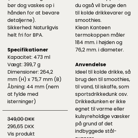
bør dog vaskes op i
du også vil bruge den
hånden for at bevare
til kolde drikkevarer og
detaljerne).
smoothies.
Sikkerhed: Naturligvis
Klean Kanteen
helt fri for BPA.
termokoppen måler
184 mm. i højden og
Specifikationer
76,2 mm. i diameter.
Kapacitet: 473 ml
Vægt: 399,7 g
Anvendelse
Dimensioner: 264,2
Ideel til kolde drikke, så
mm (H) x 75,7 mm (B)
brug den til smoothies,
Åbning: 44 mm (nem
til vand, til iskaffe, som
at fylde med
sportsdrikkedunk osv.
isterninger)
Drikkedunken er ikke
egnet til varme eller
kulsyreholdige væsker
349,00 DKK
på grund af det
296,65 DKK
indbyggede stål-
Vis produkt