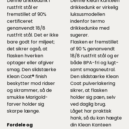
Denne drikkedunk i
Denne Klean Kanteen
rustfrit stål er
drikkedunk er virkelig
fremstillet af 90%
luksusmodellen
certificeret
indenfor termo
genanvendt 18/8
drikkedunke med
rustfrit stål. Det er ikke
sugerør.
bare godt for miljøet;
Flasken er fremstillet
det sikrer også, at
af 90 % genanvendt
flasken hverken
18/8 rustfrit stål og er
optager eller afgiver
både BPA-fri og lugt-
smag. Den slidstærke
samt smagsneutral.
Klean Coat® finish
Den slidstærke Klean
beskytter mod ridser
Coat pulverlakering
og skrammer, så de
sikrer, at flasken
smukke Marigold-
holder sig pæn, selv
farver holder sig
ved daglig brug.
skarpe længe.
Låget har praktisk
hank, så du kan hægte
Fordele og
din Klean Kanteen