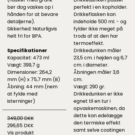
bør dog vaskes op i
perfekt i en kopholder.
hånden for at bevare
Drikkeflasken kan
detaljerne).
indeholde 500 ml. - og
Sikkerhed: Naturligvis
fylder ikke meget på
helt fri for BPA.
trods af at den har
termoeffekt.
Specifikationer
Drikkedunken måler
Kapacitet: 473 ml
23,5 cm. i højden og 6,7
Vægt: 399,7 g
cm. i diameter.
Dimensioner: 264,2
Åbningen måler 3,6
mm (H) x 75,7 mm (B)
cm.
Åbning: 44 mm (nem
Vægt: 290 gr.
at fylde med
Drikkedunken er ikke
isterninger)
egnet til en tur i
opvaskemaskinen, da
dette kan ødelægge
349,00 DKK
den termiske effekt
296,65 DKK
samt selve coatingen
Vis produkt