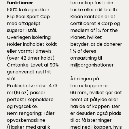
funktioner
termokop fast i din
100% lækagesikker:
taske eller i dit bælte.
Flip Seal Sport Cap
Klean Kanteen er et
med aftageligt
certificeret B Corp og
sugerør i stål.
medlem af 1% for the
Overlegen isolering:
Planet, hvilket
Holder indholdet koldt
betyder, at de donerer
eller varmt i timevis
1 % af deres
(over 42 timer koldt)
omsætning til
Omtanke: Lavet af 90%
miljøorganisationer.
genanvendt rustfrit
stål.
Åbningen på
Praktisk størrelse: 473
termokoppen er
ml (16 oz) passer
66 mm., hvilket gør det
perfekt i kopholdere
nemt at påfylde eller
og rygsække.
hælde af koppen. Der
Nem rengøring: Tåler
er desuden også plads
opvaskemaskine
til at få isterninger
(flasker med grafik
med ned i koppen, hvis