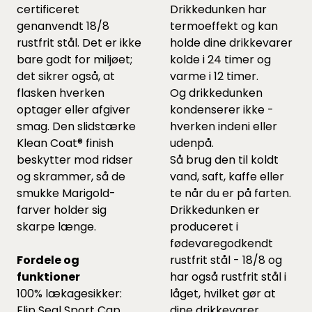
certificeret
Drikkedunken har
genanvendt 18/8
termoeffekt og kan
rustfrit stål. Det er ikke
holde dine drikkevarer
bare godt for miljøet;
kolde i 24 timer og
det sikrer også, at
varme i 12 timer.
flasken hverken
Og drikkedunken
optager eller afgiver
kondenserer ikke -
smag. Den slidstærke
hverken indeni eller
Klean Coat® finish
udenpå.
beskytter mod ridser
Så brug den til koldt
og skrammer, så de
vand, saft, kaffe eller
smukke Marigold-
te når du er på farten.
farver holder sig
Drikkedunken er
skarpe længe.
produceret i
fødevaregodkendt
Fordele og
rustfrit stål - 18/8 og
funktioner
har også rustfrit stål i
100% lækagesikker:
låget, hvilket gør at
Flip Seal Sport Cap
dine drikkevarer