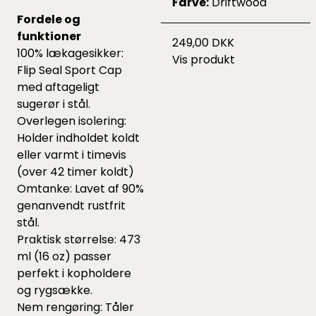
Farve:
Driftwood
Fordele og
funktioner
249,00 DKK
100% lækagesikker:
Vis produkt
Flip Seal Sport Cap
med aftageligt
sugerør i stål.
Overlegen isolering:
Holder indholdet koldt
eller varmt i timevis
(over 42 timer koldt)
Omtanke: Lavet af 90%
genanvendt rustfrit
stål.
Praktisk størrelse: 473
ml (16 oz) passer
perfekt i kopholdere
og rygsække.
Nem rengøring: Tåler