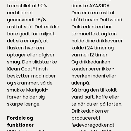
fremstillet af 90%
danske AYA&IDA.
certificeret
Den er i ren rustfrit
genanvendt 18/8
stål i farven Driftwood
rustfrit stål. Det er ikke
Drikkedunken har
bare godt for miljøet;
termoeffekt og kan
det sikrer også, at
holde dine drikkevarer
flasken hverken
kolde i 24 timer og
optager eller afgiver
varme i 12 timer.
smag. Den slidstærke
Og drikkedunken
Klean Coat® finish
kondenserer ikke -
beskytter mod ridser
hverken indeni eller
og skrammer, så de
udenpå.
smukke Marigold-
Så brug den til koldt
farver holder sig
vand, saft, kaffe eller
skarpe længe.
te når du er på farten.
Drikkedunken er
Fordele og
produceret i
funktioner
fødevaregodkendt