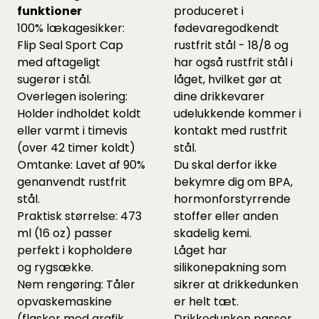
funktioner
produceret i
100% lækagesikker:
fødevaregodkendt
Flip Seal Sport Cap
rustfrit stål - 18/8 og
med aftageligt
har også rustfrit stål i
sugerør i stål.
låget, hvilket gør at
Overlegen isolering:
dine drikkevarer
Holder indholdet koldt
udelukkende kommer i
eller varmt i timevis
kontakt med rustfrit
(over 42 timer koldt)
stål.
Omtanke: Lavet af 90%
Du skal derfor ikke
genanvendt rustfrit
bekymre dig om BPA,
stål.
hormonforstyrrende
Praktisk størrelse: 473
stoffer eller anden
ml (16 oz) passer
skadelig kemi.
perfekt i kopholdere
Låget har
og rygsække.
silikonepakning som
Nem rengøring: Tåler
sikrer at drikkedunken
opvaskemaskine
er helt tæt.
(flasker med grafik
Drikkedunken passer