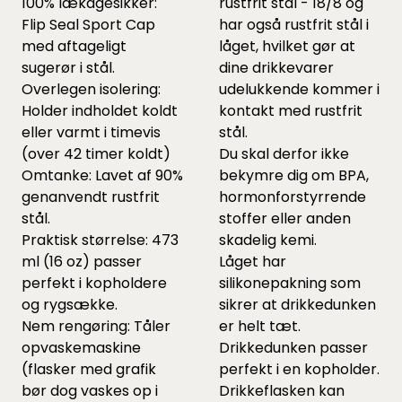
100% lækagesikker:
rustfrit stål - 18/8 og
Flip Seal Sport Cap
har også rustfrit stål i
med aftageligt
låget, hvilket gør at
sugerør i stål.
dine drikkevarer
Overlegen isolering:
udelukkende kommer i
Holder indholdet koldt
kontakt med rustfrit
eller varmt i timevis
stål.
(over 42 timer koldt)
Du skal derfor ikke
Omtanke: Lavet af 90%
bekymre dig om BPA,
genanvendt rustfrit
hormonforstyrrende
stål.
stoffer eller anden
Praktisk størrelse: 473
skadelig kemi.
ml (16 oz) passer
Låget har
perfekt i kopholdere
silikonepakning som
og rygsække.
sikrer at drikkedunken
Nem rengøring: Tåler
er helt tæt.
opvaskemaskine
Drikkedunken passer
(flasker med grafik
perfekt i en kopholder.
bør dog vaskes op i
Drikkeflasken kan