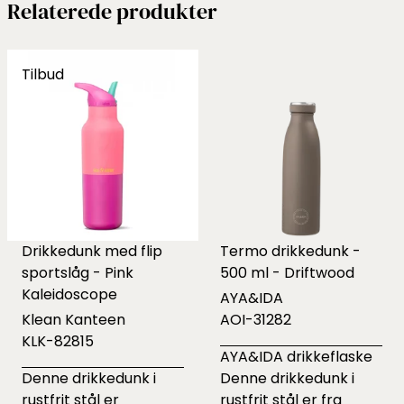
Relaterede produkter
Tilbud
Drikkedunk med flip
Termo drikkedunk -
sportslåg - Pink
500 ml - Driftwood
Kaleidoscope
AYA&IDA
Klean Kanteen
AOI-31282
KLK-82815
AYA&IDA drikkeflaske
Denne drikkedunk i
Denne drikkedunk i
rustfrit stål er
rustfrit stål er fra