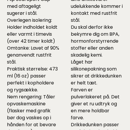
med aftageligt
udelukkende kommer i
sugerør i stål.
kontakt med rustfrit
Overlegen isolering:
stål.
Holder indholdet koldt
Du skal derfor ikke
eller varmt i timevis
bekymre dig om BPA,
(over 42 timer koldt)
hormonforstyrrende
Omtanke: Lavet af 90%
stoffer eller anden
genanvendt rustfrit
skadelig kemi.
stål.
Låget har
Praktisk størrelse: 473
silikonepakning som
ml (16 oz) passer
sikrer at drikkedunken
perfekt i kopholdere
er helt tæt.
og rygsække.
Farven er
Nem rengøring: Tåler
pulverlakeret på. Det
opvaskemaskine
giver et ru udtryk og
(flasker med grafik
en mere holdbar
bør dog vaskes op i
farve.
hånden for at bevare
Drikkedunken passer