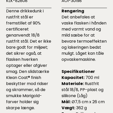
KLK-82808
AOI-30198
Denne drikkedunk i
Rengøring
rustfrit stål er
Det anbefales at
fremstillet af 90%
vaske flasken i hånden
certificeret
med varmt vand og
genanvendt 18/8
mild sæbe for at
rustfrit stål. Det er ikke
bevare termoeffekten
bare godt for miljøet;
og lakeringen bedst
det sikrer også, at
muligt. Låget kan tåle
flasken hverken
opvaskemaskine.
optager eller afgiver
smag. Den slidstærke
Specifikationer
Klean Coat® finish
Kapacitet:
700 ml
beskytter mod ridser
Materiale:
Rustfrit
og skrammer, så de
stål 18/8, PP-plast og
smukke Marigold-
silikone (Låg)
farver holder sig
Mål:
Ø7,5 cm x 26 cm
skarpe længe.
Vægt:
362 g