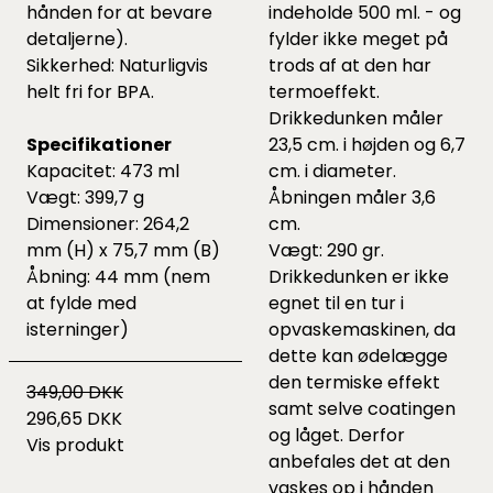
hånden for at bevare
indeholde 500 ml. - og
detaljerne).
fylder ikke meget på
Sikkerhed: Naturligvis
trods af at den har
helt fri for BPA.
termoeffekt.
Drikkedunken måler
Specifikationer
23,5 cm. i højden og 6,7
Kapacitet: 473 ml
cm. i diameter.
Vægt: 399,7 g
Åbningen måler 3,6
Dimensioner: 264,2
cm.
mm (H) x 75,7 mm (B)
Vægt: 290 gr.
Åbning: 44 mm (nem
Drikkedunken er ikke
at fylde med
egnet til en tur i
isterninger)
opvaskemaskinen, da
dette kan ødelægge
den termiske effekt
349,00 DKK
samt selve coatingen
296,65 DKK
og låget. Derfor
Vis produkt
anbefales det at den
vaskes op i hånden