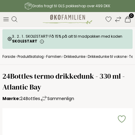
Gratis fragt til GLS pakkeshop over 499 DKK
0
3.. 2.. 1.. SKOLESTART! Få 15% på alt til madpakken med koden
SKOLESTART
Forside
Produktkatalog
Familien
Drikkedunke
Drikkedunke til voksne
Ter
24Bottles termo drikkedunk - 330 ml -
Atlantic Bay
Mærke:
24Bottles
Sammenlign