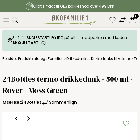
Gratis fragt til GLS pakkeshop over 499 DKK
0
3.. 2.. 1.. SKOLESTART! Få 15% på alt til madpakken med koden
SKOLESTART
Forside
Produktkatalog
Familien
Drikkedunke
Drikkedunke til voksne
Ter
24Bottles termo drikkedunk - 500 ml -
Rover - Moss Green
Mærke:
24Bottles
Sammenlign