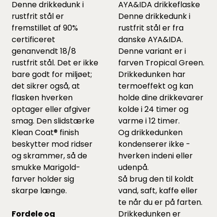
Denne drikkedunk i
AYA&IDA drikkeflaske
rustfrit stål er
Denne drikkedunk i
fremstillet af 90%
rustfrit stål er fra
certificeret
danske AYA&IDA.
genanvendt 18/8
Denne variant er i
rustfrit stål. Det er ikke
farven Tropical Green.
bare godt for miljøet;
Drikkedunken har
det sikrer også, at
termoeffekt og kan
flasken hverken
holde dine drikkevarer
optager eller afgiver
kolde i 24 timer og
smag. Den slidstærke
varme i 12 timer.
Klean Coat® finish
Og drikkedunken
beskytter mod ridser
kondenserer ikke -
og skrammer, så de
hverken indeni eller
smukke Marigold-
udenpå.
farver holder sig
Så brug den til koldt
skarpe længe.
vand, saft, kaffe eller
te når du er på farten.
Fordele og
Drikkedunken er