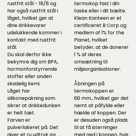
rustfrit stål - 18/8 og
termokop fast i din
har også rustfrit stål i
taske eller i dit bælte.
låget, hvilket gør at
Klean Kanteen er et
dine drikkevarer
certificeret B Corp og
udelukkende kommer i
medlem af 1% for the
kontakt med rustfrit
Planet, hvilket
stål.
betyder, at de donerer
Du skal derfor ikke
1 % af deres
bekymre dig om BPA,
omsætning til
hormonforstyrrende
miljøorganisationer.
stoffer eller anden
skadelig kemi.
Åbningen på
Låget har
termokoppen er
silikonepakning som
66 mm., hvilket gør det
sikrer at drikkedunken
nemt at påfylde eller
er helt tæt.
hælde af koppen. Der
Farven er
er desuden også plads
pulverlakeret på. Det
til at få isterninger
giver et ru udtryk og
med ned i koppen, hvis