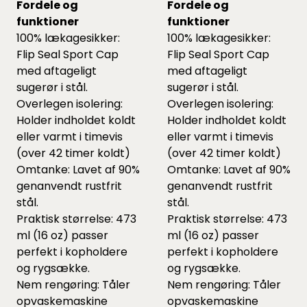
Fordele og
Fordele og
funktioner
funktioner
100% lækagesikker:
100% lækagesikker:
Flip Seal Sport Cap
Flip Seal Sport Cap
med aftageligt
med aftageligt
sugerør i stål.
sugerør i stål.
Overlegen isolering:
Overlegen isolering:
Holder indholdet koldt
Holder indholdet koldt
eller varmt i timevis
eller varmt i timevis
(over 42 timer koldt)
(over 42 timer koldt)
Omtanke: Lavet af 90%
Omtanke: Lavet af 90%
genanvendt rustfrit
genanvendt rustfrit
stål.
stål.
Praktisk størrelse: 473
Praktisk størrelse: 473
ml (16 oz) passer
ml (16 oz) passer
perfekt i kopholdere
perfekt i kopholdere
og rygsække.
og rygsække.
Nem rengøring: Tåler
Nem rengøring: Tåler
opvaskemaskine
opvaskemaskine