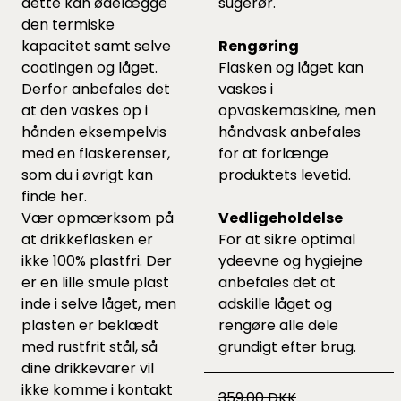
dette kan ødelægge
sugerør.
den termiske
kapacitet samt selve
Rengøring
coatingen og låget.
Flasken og låget kan
Derfor anbefales det
vaskes i
at den vaskes op i
opvaskemaskine, men
hånden eksempelvis
håndvask anbefales
med en flaskerenser,
for at forlænge
som du i øvrigt kan
produktets levetid.
finde
her
.
Vær opmærksom på
Vedligeholdelse
at drikkeflasken er
For at sikre optimal
ikke 100% plastfri. Der
ydeevne og hygiejne
er en lille smule plast
anbefales det at
inde i selve låget, men
adskille låget og
plasten er beklædt
rengøre alle dele
med rustfrit stål, så
grundigt efter brug.​
dine drikkevarer vil
ikke komme i kontakt
359,00 DKK