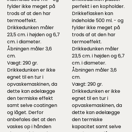
fylder ikke meget på
perfekt i en kopholder.
trods af at den har
Drikkeflasken kan
termoeffekt.
indeholde 500 ml. - og
Drikkedunken måler
fylder ikke meget på
23,5 cm. i højden og 6,7
trods af at den har
cm. i diameter.
termoeffekt.
Åbningen måler 3,6
Drikkedunken måler
cm.
23,5 cm. i højden og 6,7
Vægt: 290 gr.
cm. i diameter.
Drikkedunken er ikke
Åbningen måler 3,6
egnet til en tur i
cm.
opvaskemaskinen, da
Vægt: 290 gr.
dette kan ødelægge
Drikkedunken er ikke
den termiske effekt
egnet til en tur i
samt selve coatingen
opvaskemaskinen, da
og låget. Derfor
dette kan ødelægge
anbefales det at den
den termiske
vaskes op i hånden
kapacitet samt selve