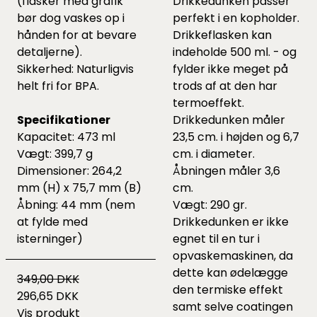
(flasker med grafik
Drikkedunken passer
bør dog vaskes op i
perfekt i en kopholder.
hånden for at bevare
Drikkeflasken kan
detaljerne).
indeholde 500 ml. - og
Sikkerhed: Naturligvis
fylder ikke meget på
helt fri for BPA.
trods af at den har
termoeffekt.
Specifikationer
Drikkedunken måler
Kapacitet: 473 ml
23,5 cm. i højden og 6,7
Vægt: 399,7 g
cm. i diameter.
Dimensioner: 264,2
Åbningen måler 3,6
mm (H) x 75,7 mm (B)
cm.
Åbning: 44 mm (nem
Vægt: 290 gr.
at fylde med
Drikkedunken er ikke
isterninger)
egnet til en tur i
opvaskemaskinen, da
dette kan ødelægge
349,00 DKK
den termiske effekt
296,65 DKK
samt selve coatingen
Vis produkt