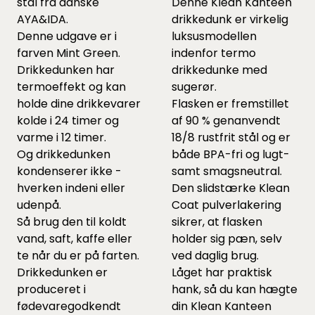
stål fra danske
Denne Klean Kanteen
AYA&IDA.
drikkedunk er virkelig
Denne udgave er i
luksusmodellen
farven Mint Green.
indenfor termo
Drikkedunken har
drikkedunke med
termoeffekt og kan
sugerør.
holde dine drikkevarer
Flasken er fremstillet
kolde i 24 timer og
af 90 % genanvendt
varme i 12 timer.
18/8 rustfrit stål og er
Og drikkedunken
både BPA-fri og lugt-
kondenserer ikke -
samt smagsneutral.
hverken indeni eller
Den slidstærke Klean
udenpå.
Coat pulverlakering
Så brug den til koldt
sikrer, at flasken
vand, saft, kaffe eller
holder sig pæn, selv
te når du er på farten.
ved daglig brug.
Drikkedunken er
Låget har praktisk
produceret i
hank, så du kan hægte
fødevaregodkendt
din Klean Kanteen