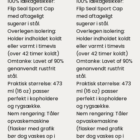
100% lækagesikker:
100% lækagesikker:
Flip Seal Sport Cap
Flip Seal Sport Cap
med aftageligt
med aftageligt
sugerør i stål.
sugerør i stål.
Overlegen isolering:
Overlegen isolering:
Holder indholdet koldt
Holder indholdet koldt
eller varmt i timevis
eller varmt i timevis
(over 42 timer koldt)
(over 42 timer koldt)
Omtanke: Lavet af 90%
Omtanke: Lavet af 90%
genanvendt rustfrit
genanvendt rustfrit
stål.
stål.
Praktisk størrelse: 473
Praktisk størrelse: 473
ml (16 oz) passer
ml (16 oz) passer
perfekt i kopholdere
perfekt i kopholdere
og rygsække.
og rygsække.
Nem rengøring: Tåler
Nem rengøring: Tåler
opvaskemaskine
opvaskemaskine
(flasker med grafik
(flasker med grafik
bør dog vaskes op i
bør dog vaskes op i