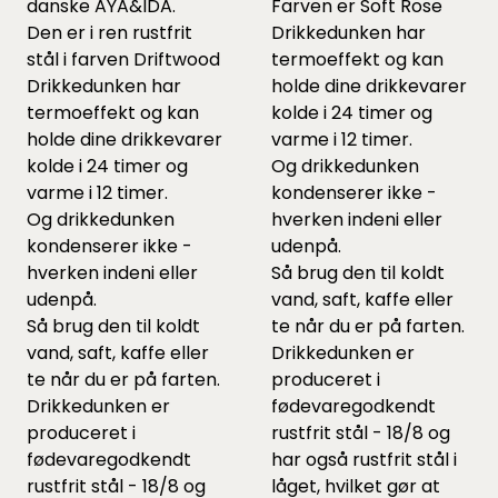
danske AYA&IDA.
Farven er Soft Rose
Den er i ren rustfrit
Drikkedunken har
stål i farven Driftwood
termoeffekt og kan
Drikkedunken har
holde dine drikkevarer
termoeffekt og kan
kolde i 24 timer og
holde dine drikkevarer
varme i 12 timer.
kolde i 24 timer og
Og drikkedunken
varme i 12 timer.
kondenserer ikke -
Og drikkedunken
hverken indeni eller
kondenserer ikke -
udenpå.
hverken indeni eller
Så brug den til koldt
udenpå.
vand, saft, kaffe eller
Så brug den til koldt
te når du er på farten.
vand, saft, kaffe eller
Drikkedunken er
te når du er på farten.
produceret i
Drikkedunken er
fødevaregodkendt
produceret i
rustfrit stål - 18/8 og
fødevaregodkendt
har også rustfrit stål i
rustfrit stål - 18/8 og
låget, hvilket gør at