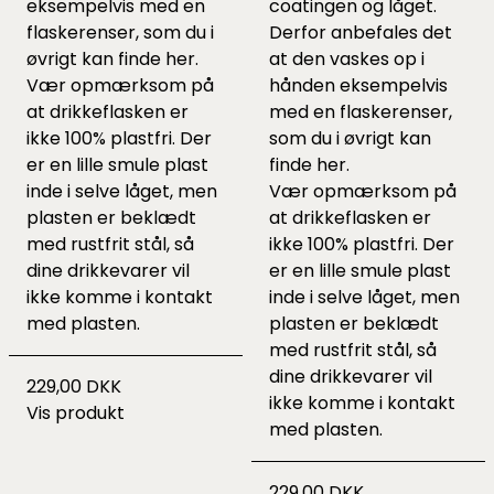
eksempelvis med en
coatingen og låget.
flaskerenser, som du i
Derfor anbefales det
øvrigt kan finde
her
.
at den vaskes op i
Vær opmærksom på
hånden eksempelvis
at drikkeflasken er
med en flaskerenser,
ikke 100% plastfri. Der
som du i øvrigt kan
er en lille smule plast
finde
her
.
inde i selve låget, men
Vær opmærksom på
plasten er beklædt
at drikkeflasken er
med rustfrit stål, så
ikke 100% plastfri. Der
dine drikkevarer vil
er en lille smule plast
ikke komme i kontakt
inde i selve låget, men
med plasten.
plasten er beklædt
med rustfrit stål, så
dine drikkevarer vil
229,00 DKK
ikke komme i kontakt
Vis produkt
med plasten.
229,00 DKK