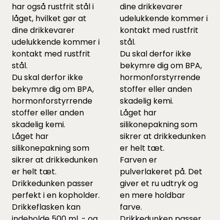
har også rustfrit stål i
dine drikkevarer
låget, hvilket gør at
udelukkende kommer i
dine drikkevarer
kontakt med rustfrit
udelukkende kommer i
stål.
kontakt med rustfrit
Du skal derfor ikke
stål.
bekymre dig om BPA,
Du skal derfor ikke
hormonforstyrrende
bekymre dig om BPA,
stoffer eller anden
hormonforstyrrende
skadelig kemi.
stoffer eller anden
Låget har
skadelig kemi.
silikonepakning som
Låget har
sikrer at drikkedunken
silikonepakning som
er helt tæt.
sikrer at drikkedunken
Farven er
er helt tæt.
pulverlakeret på. Det
Drikkedunken passer
giver et ru udtryk og
perfekt i en kopholder.
en mere holdbar
Drikkeflasken kan
farve.
indeholde 500 ml. - og
Drikkedunken passer