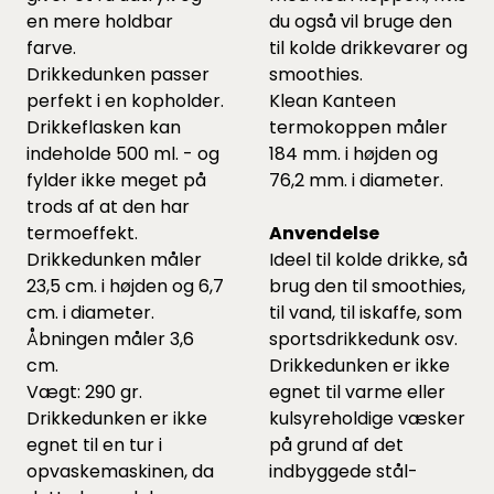
en mere holdbar
du også vil bruge den
farve.
til kolde drikkevarer og
Drikkedunken passer
smoothies.
perfekt i en kopholder.
Klean Kanteen
Drikkeflasken kan
termokoppen måler
indeholde 500 ml. - og
184 mm. i højden og
fylder ikke meget på
76,2 mm. i diameter.
trods af at den har
termoeffekt.
Anvendelse
Drikkedunken måler
Ideel til kolde drikke, så
23,5 cm. i højden og 6,7
brug den til smoothies,
cm. i diameter.
til vand, til iskaffe, som
Åbningen måler 3,6
sportsdrikkedunk osv.
cm.
Drikkedunken er ikke
Vægt: 290 gr.
egnet til varme eller
Drikkedunken er ikke
kulsyreholdige væsker
egnet til en tur i
på grund af det
opvaskemaskinen, da
indbyggede stål-