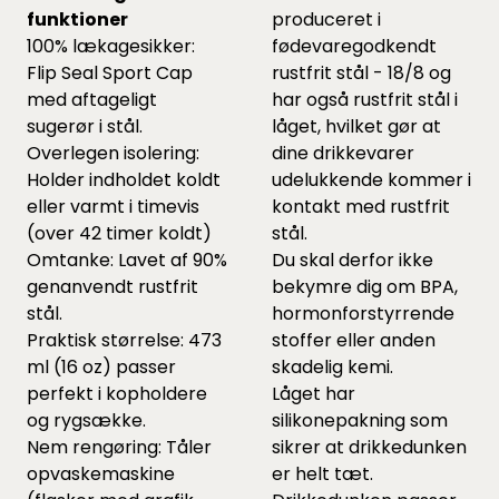
funktioner
produceret i
100% lækagesikker:
fødevaregodkendt
Flip Seal Sport Cap
rustfrit stål - 18/8 og
med aftageligt
har også rustfrit stål i
sugerør i stål.
låget, hvilket gør at
Overlegen isolering:
dine drikkevarer
Holder indholdet koldt
udelukkende kommer i
eller varmt i timevis
kontakt med rustfrit
(over 42 timer koldt)
stål.
Omtanke: Lavet af 90%
Du skal derfor ikke
genanvendt rustfrit
bekymre dig om BPA,
stål.
hormonforstyrrende
Praktisk størrelse: 473
stoffer eller anden
ml (16 oz) passer
skadelig kemi.
perfekt i kopholdere
Låget har
og rygsække.
silikonepakning som
Nem rengøring: Tåler
sikrer at drikkedunken
opvaskemaskine
er helt tæt.