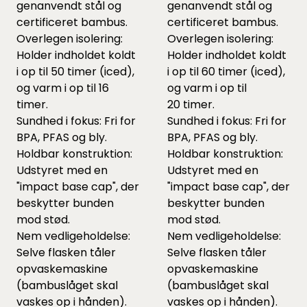
genanvendt stål og
genanvendt stål og
certificeret bambus.
certificeret bambus.
Overlegen isolering:
Overlegen isolering:
Holder indholdet koldt
Holder indholdet koldt
i op til 50 timer (iced),
i op til 60 timer (iced),
og varm i op til 16
og varm i op til
timer.
20 timer.
Sundhed i fokus: Fri for
Sundhed i fokus: Fri for
BPA, PFAS og bly.
BPA, PFAS og bly.
Holdbar konstruktion:
Holdbar konstruktion:
Udstyret med en
Udstyret med en
"impact base cap", der
"impact base cap", der
beskytter bunden
beskytter bunden
mod stød.
mod stød.
Nem vedligeholdelse:
Nem vedligeholdelse:
Selve flasken tåler
Selve flasken tåler
opvaskemaskine
opvaskemaskine
(bambuslåget skal
(bambuslåget skal
vaskes op i hånden).
vaskes op i hånden).