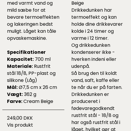
med varmt vand og
Beige
mild sæbe for at
Drikkedunken har
bevare termoeffekten
termoeffekt og kan
og lakeringen bedst
holde dine drikkevarer
muligt. Låget kan tåle
kolde i 24 timer og
opvaskemaskine.
varme i 12 timer.
Og drikkedunken
Specifikationer
kondenserer ikke -
Kapacitet:
700 ml
hverken indeni eller
Materiale:
Rustfrit
udenpå.
stål 18/8, PP-plast og
Så brug den til koldt
silikone (Låg)
vand, saft, kaffe eller
Mål:
Ø7,5 cm x 26 cm
te når du er på farten.
Vægt:
362 g
Drikkedunken er
Farve:
Cream Beige
produceret i
fødevaregodkendt
rustfrit stål - 18/8 og
249,00 DKK
har også rustfrit stål i
Vis produkt
låget, hvilket gør at