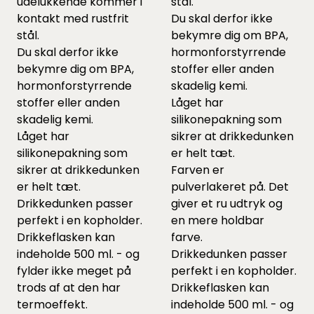
udelukkende kommer i
stål.
kontakt med rustfrit
Du skal derfor ikke
stål.
bekymre dig om BPA,
Du skal derfor ikke
hormonforstyrrende
bekymre dig om BPA,
stoffer eller anden
hormonforstyrrende
skadelig kemi.
stoffer eller anden
Låget har
skadelig kemi.
silikonepakning som
Låget har
sikrer at drikkedunken
silikonepakning som
er helt tæt.
sikrer at drikkedunken
Farven er
er helt tæt.
pulverlakeret på. Det
Drikkedunken passer
giver et ru udtryk og
perfekt i en kopholder.
en mere holdbar
Drikkeflasken kan
farve.
indeholde 500 ml. - og
Drikkedunken passer
fylder ikke meget på
perfekt i en kopholder.
trods af at den har
Drikkeflasken kan
termoeffekt.
indeholde 500 ml. - og