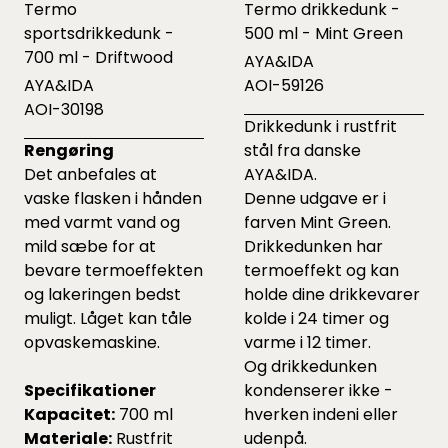
Termo
Termo drikkedunk -
sportsdrikkedunk -
500 ml - Mint Green
700 ml - Driftwood
AYA&IDA
AYA&IDA
AOI-59126
AOI-30198
Drikkedunk i rustfrit
Rengøring
stål fra danske
Det anbefales at
AYA&IDA.
vaske flasken i hånden
Denne udgave er i
med varmt vand og
farven Mint Green.
mild sæbe for at
Drikkedunken har
bevare termoeffekten
termoeffekt og kan
og lakeringen bedst
holde dine drikkevarer
muligt. Låget kan tåle
kolde i 24 timer og
opvaskemaskine.
varme i 12 timer.
Og drikkedunken
Specifikationer
kondenserer ikke -
Kapacitet:
700 ml
hverken indeni eller
Materiale:
Rustfrit
udenpå.