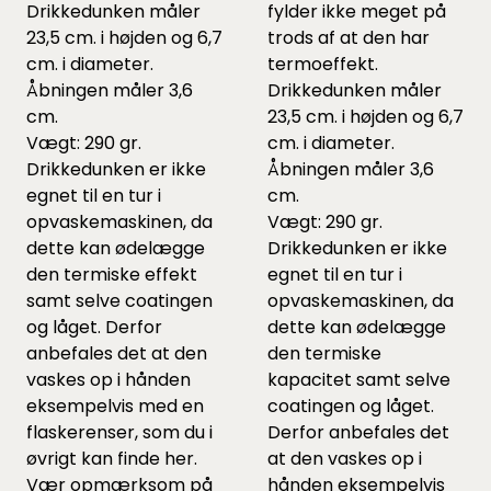
Drikkedunken måler
fylder ikke meget på
23,5 cm. i højden og 6,7
trods af at den har
cm. i diameter.
termoeffekt.
Åbningen måler 3,6
Drikkedunken måler
cm.
23,5 cm. i højden og 6,7
Vægt: 290 gr.
cm. i diameter.
Drikkedunken er ikke
Åbningen måler 3,6
egnet til en tur i
cm.
opvaskemaskinen, da
Vægt: 290 gr.
dette kan ødelægge
Drikkedunken er ikke
den termiske effekt
egnet til en tur i
samt selve coatingen
opvaskemaskinen, da
og låget. Derfor
dette kan ødelægge
anbefales det at den
den termiske
vaskes op i hånden
kapacitet samt selve
eksempelvis med en
coatingen og låget.
flaskerenser, som du i
Derfor anbefales det
øvrigt kan finde
her
.
at den vaskes op i
Vær opmærksom på
hånden eksempelvis