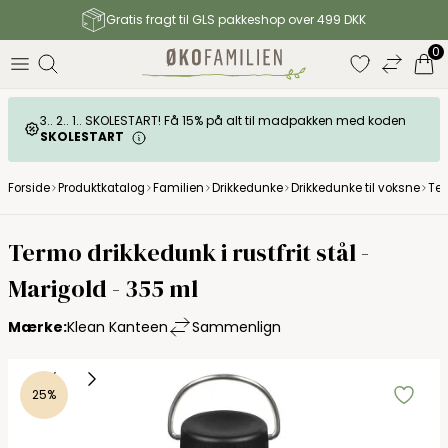
Gratis fragt til GLS pakkeshop over 499 DKK
0
3.. 2.. 1.. SKOLESTART! Få 15% på alt til madpakken med koden
SKOLESTART
Forside
Produktkatalog
Familien
Drikkedunke
Drikkedunke til voksne
Ter
Termo drikkedunk i rustfrit stål -
Marigold - 355 ml
Mærke:
Klean Kanteen
Sammenlign
25%