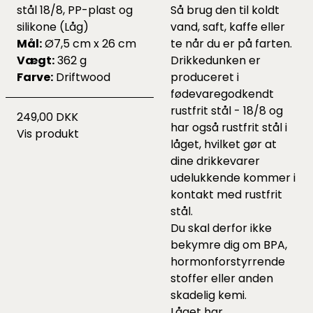
stål 18/8, PP-plast og
Så brug den til koldt
silikone (Låg)
vand, saft, kaffe eller
Mål:
Ø7,5 cm x 26 cm
te når du er på farten.
Vægt:
362 g
Drikkedunken er
Farve:
Driftwood
produceret i
fødevaregodkendt
rustfrit stål - 18/8 og
249,00 DKK
har også rustfrit stål i
Vis produkt
låget, hvilket gør at
dine drikkevarer
udelukkende kommer i
kontakt med rustfrit
stål.
Du skal derfor ikke
bekymre dig om BPA,
hormonforstyrrende
stoffer eller anden
skadelig kemi.
Låget har