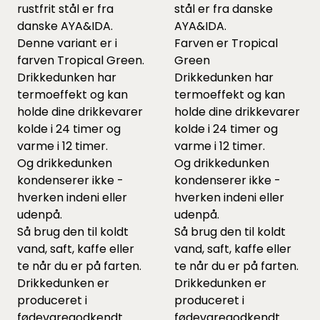
rustfrit stål er fra
stål er fra danske
danske AYA&IDA.
AYA&IDA.
Denne variant er i
Farven er Tropical
farven Tropical Green.
Green
Drikkedunken har
Drikkedunken har
termoeffekt og kan
termoeffekt og kan
holde dine drikkevarer
holde dine drikkevarer
kolde i 24 timer og
kolde i 24 timer og
varme i 12 timer.
varme i 12 timer.
Og drikkedunken
Og drikkedunken
kondenserer ikke -
kondenserer ikke -
hverken indeni eller
hverken indeni eller
udenpå.
udenpå.
Så brug den til koldt
Så brug den til koldt
vand, saft, kaffe eller
vand, saft, kaffe eller
te når du er på farten.
te når du er på farten.
Drikkedunken er
Drikkedunken er
produceret i
produceret i
fødevaregodkendt
fødevaregodkendt