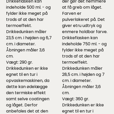
Drikkeflasken kan
der gør det nemmere
indeholde 500 ml. - og
at få greb om låget.
fylder ikke meget på
Farven er
trods af at den har
pulverlakeret på. Det
termoeffekt.
giver etru udtryk og
Drikkedunken måler
enmere holdbar farve.
23,5 cm. i højden og 6,7
Drikkeflasken kan
cm. i diameter.
indeholde 750 ml. - og
Åbningen måler 3,6
fylder ikke meget på
cm.
trods af at den har
Vægt: 290 gr.
termoeffekt.
Drikkedunken er ikke
Drikkedunken måler
egnet til en tur i
28,5 cm. i højden og 7
opvaskemaskinen, da
cm. i diameter.
dette kan ødelægge
Åbningen måler 3,6
den termiske effekt
cm.
samt selve coatingen
Vægt: 360 gr.
og låget. Derfor
Drikkedunken er ikke
anbefales det at den
egnet til en tur i