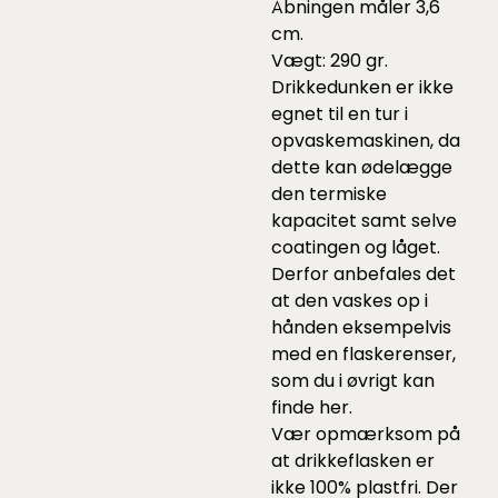
Åbningen måler 3,6
cm.
Vægt: 290 gr.
Drikkedunken er ikke
egnet til en tur i
opvaskemaskinen, da
dette kan ødelægge
den termiske
kapacitet samt selve
coatingen og låget.
Derfor anbefales det
at den vaskes op i
hånden eksempelvis
med en flaskerenser,
som du i øvrigt kan
finde
her
.
Vær opmærksom på
at drikkeflasken er
ikke 100% plastfri. Der