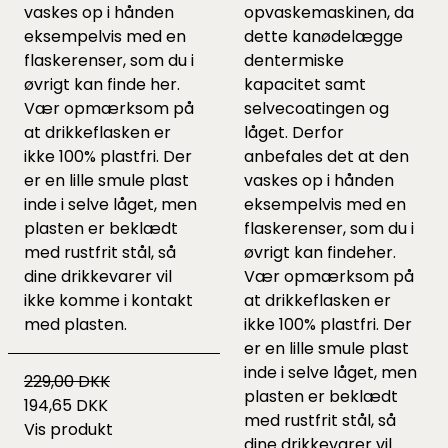
vaskes op i hånden
opvaskemaskinen, da
eksempelvis med en
dette kanødelægge
flaskerenser, som du i
dentermiske
øvrigt kan finde
her
.
kapacitet samt
Vær opmærksom på
selvecoatingen og
at drikkeflasken er
låget. Derfor
ikke 100% plastfri. Der
anbefales det at den
er en lille smule plast
vaskes op i hånden
inde i selve låget, men
eksempelvis med en
plasten er beklædt
flaskerenser, som du i
med rustfrit stål, så
øvrigt kan finde
her
.
dine drikkevarer vil
Vær opmærksom på
ikke komme i kontakt
at drikkeflasken er
med plasten.
ikke 100% plastfri. Der
er en lille smule plast
inde i selve låget, men
229,00 DKK
plasten er beklædt
194,65 DKK
med rustfrit stål, så
Vis produkt
dine drikkevarer vil