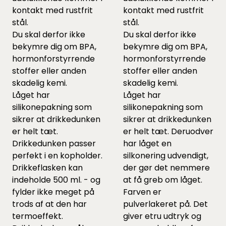
kontakt med rustfrit
kontakt med rustfrit
stål.
stål.
Du skal derfor ikke
Du skal derfor ikke
bekymre dig om BPA,
bekymre dig om BPA,
hormonforstyrrende
hormonforstyrrende
stoffer eller anden
stoffer eller anden
skadelig kemi.
skadelig kemi.
Låget har
Låget har
silikonepakning som
silikonepakning som
sikrer at drikkedunken
sikrer at drikkedunken
er helt tæt.
er helt tæt. Deruodver
Drikkedunken passer
har låget en
perfekt i en kopholder.
silkonering udvendigt,
Drikkeflasken kan
der gør det nemmere
indeholde 500 ml. - og
at få greb om låget.
fylder ikke meget på
Farven er
trods af at den har
pulverlakeret på. Det
termoeffekt.
giver etru udtryk og