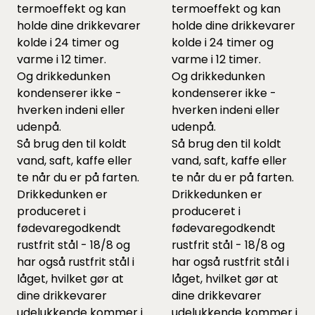
termoeffekt og kan
termoeffekt og kan
holde dine drikkevarer
holde dine drikkevarer
kolde i 24 timer og
kolde i 24 timer og
varme i 12 timer.
varme i 12 timer.
Og drikkedunken
Og drikkedunken
kondenserer ikke -
kondenserer ikke -
hverken indeni eller
hverken indeni eller
udenpå.
udenpå.
Så brug den til koldt
Så brug den til koldt
vand, saft, kaffe eller
vand, saft, kaffe eller
te når du er på farten.
te når du er på farten.
Drikkedunken er
Drikkedunken er
produceret i
produceret i
fødevaregodkendt
fødevaregodkendt
rustfrit stål - 18/8 og
rustfrit stål - 18/8 og
har også rustfrit stål i
har også rustfrit stål i
låget, hvilket gør at
låget, hvilket gør at
dine drikkevarer
dine drikkevarer
udelukkende kommer i
udelukkende kommer i