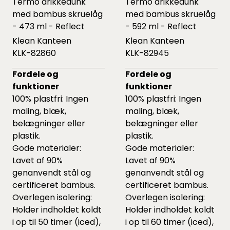
Termo drikkedunk
Termo drikkedunk
med bambus skruelåg
med bambus skruelåg
- 473 ml - Reflect
- 592 ml - Reflect
Klean Kanteen
Klean Kanteen
KLK-82860
KLK-82945
Fordele og
Fordele og
funktioner
funktioner
100% plastfri: Ingen
100% plastfri: Ingen
maling, blæk,
maling, blæk,
belægninger eller
belægninger eller
plastik.
plastik.
Gode materialer:
Gode materialer:
Lavet af 90%
Lavet af 90%
genanvendt stål og
genanvendt stål og
certificeret bambus.
certificeret bambus.
Overlegen isolering:
Overlegen isolering:
Holder indholdet koldt
Holder indholdet koldt
i op til 50 timer (iced),
i op til 60 timer (iced),