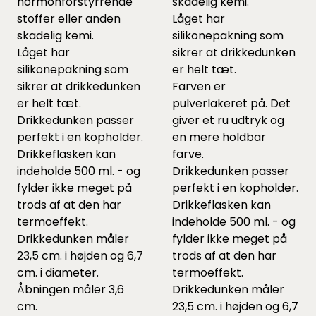
hormonforstyrrende
skadelig kemi.
stoffer eller anden
Låget har
skadelig kemi.
silikonepakning som
Låget har
sikrer at drikkedunken
silikonepakning som
er helt tæt.
sikrer at drikkedunken
Farven er
er helt tæt.
pulverlakeret på. Det
Drikkedunken passer
giver et ru udtryk og
perfekt i en kopholder.
en mere holdbar
Drikkeflasken kan
farve.
indeholde 500 ml. - og
Drikkedunken passer
fylder ikke meget på
perfekt i en kopholder.
trods af at den har
Drikkeflasken kan
termoeffekt.
indeholde 500 ml. - og
Drikkedunken måler
fylder ikke meget på
23,5 cm. i højden og 6,7
trods af at den har
cm. i diameter.
termoeffekt.
Åbningen måler 3,6
Drikkedunken måler
cm.
23,5 cm. i højden og 6,7