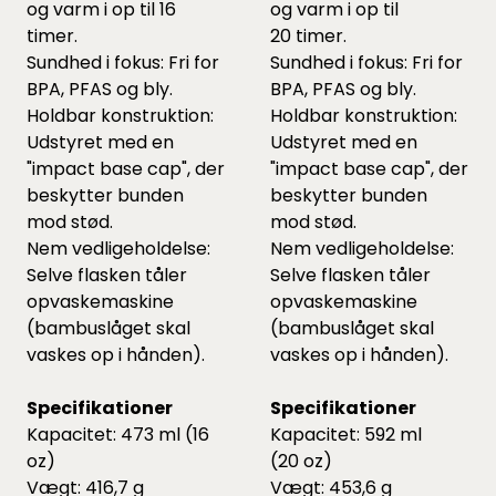
og varm i op til 16
og varm i op til
timer.
20 timer.
Sundhed i fokus: Fri for
Sundhed i fokus: Fri for
BPA, PFAS og bly.
BPA, PFAS og bly.
Holdbar konstruktion:
Holdbar konstruktion:
Udstyret med en
Udstyret med en
"impact base cap", der
"impact base cap", der
beskytter bunden
beskytter bunden
mod stød.
mod stød.
Nem vedligeholdelse:
Nem vedligeholdelse:
Selve flasken tåler
Selve flasken tåler
opvaskemaskine
opvaskemaskine
(bambuslåget skal
(bambuslåget skal
vaskes op i hånden).
vaskes op i hånden).
Specifikationer
Specifikationer
Kapacitet: 473 ml (16
Kapacitet: 592 ml
oz)
(20 oz)
Vægt: 416,7 g
Vægt: 453,6 g