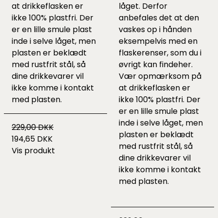
at drikkeflasken er
låget. Derfor
ikke 100% plastfri. Der
anbefales det at den
er en lille smule plast
vaskes op i hånden
inde i selve låget, men
eksempelvis med en
plasten er beklædt
flaskerenser, som du i
med rustfrit stål, så
øvrigt kan finde
her
.
dine drikkevarer vil
Vær opmærksom på
ikke komme i kontakt
at drikkeflasken er
med plasten.
ikke 100% plastfri. Der
er en lille smule plast
inde i selve låget, men
229,00 DKK
plasten er beklædt
194,65 DKK
med rustfrit stål, så
Vis produkt
dine drikkevarer vil
ikke komme i kontakt
med plasten.