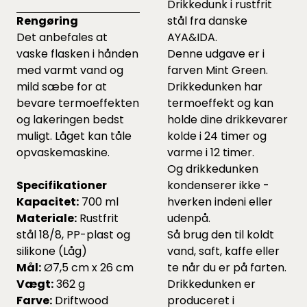
Drikkedunk i rustfrit
Rengøring
stål fra danske
Det anbefales at
AYA&IDA.
vaske flasken i hånden
Denne udgave er i
med varmt vand og
farven Mint Green.
mild sæbe for at
Drikkedunken har
bevare termoeffekten
termoeffekt og kan
og lakeringen bedst
holde dine drikkevarer
muligt. Låget kan tåle
kolde i 24 timer og
opvaskemaskine.
varme i 12 timer.
Og drikkedunken
Specifikationer
kondenserer ikke -
Kapacitet:
700 ml
hverken indeni eller
Materiale:
Rustfrit
udenpå.
stål 18/8, PP-plast og
Så brug den til koldt
silikone (Låg)
vand, saft, kaffe eller
Mål:
Ø7,5 cm x 26 cm
te når du er på farten.
Vægt:
362 g
Drikkedunken er
Farve:
Driftwood
produceret i