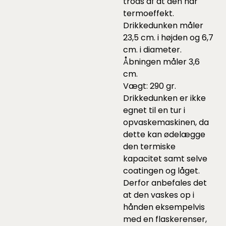
trods af at den har
termoeffekt.
Drikkedunken måler
23,5 cm. i højden og 6,7
cm. i diameter.
Åbningen måler 3,6
cm.
Vægt: 290 gr.
Drikkedunken er ikke
egnet til en tur i
opvaskemaskinen, da
dette kan ødelægge
den termiske
kapacitet samt selve
coatingen og låget.
Derfor anbefales det
at den vaskes op i
hånden eksempelvis
med en flaskerenser,