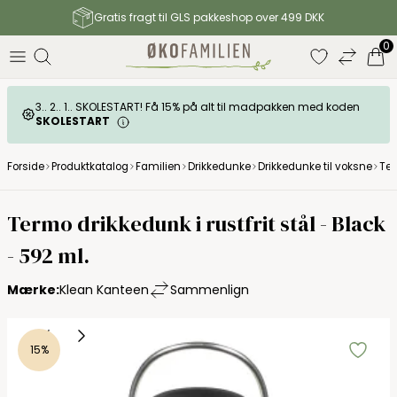
Gratis fragt til GLS pakkeshop over 499 DKK
0
3.. 2.. 1.. SKOLESTART! Få 15% på alt til madpakken med koden
SKOLESTART
Forside
Produktkatalog
Familien
Drikkedunke
Drikkedunke til voksne
Ter
Termo drikkedunk i rustfrit stål - Black
- 592 ml.
Mærke:
Klean Kanteen
Sammenlign
15%