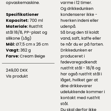
opvaskemaskine.
varme i 12 timer.
Og drikkedunken
Specifikationer
kondenserer ikke -
Kapacitet:
700 ml
hverken indeni eller
Materiale:
Rustfrit
udenpå.
stål 18/8, PP-plast og
Så brug den til koldt
silikone (Låg)
vand, saft, kaffe eller
Mål:
Ø7,5 cm x 26 cm
te når du er på farten.
Vægt:
362 g
Drikkedunken er
Farve:
Cream Beige
produceret i
fødevaregodkendt
rustfrit stål - 18/8 og
249,00 DKK
har også rustfrit stål i
Vis produkt
låget, hvilket gør at
dine drikkevarer
udelukkende kommer i
kontakt med rustfrit
stål.
Du skal derfor ikke