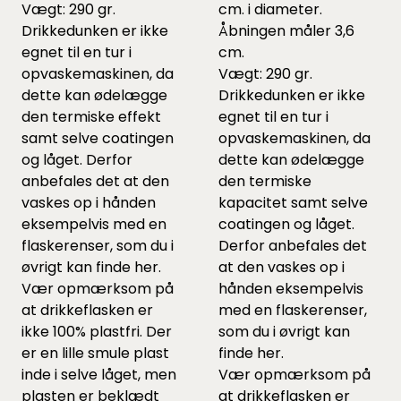
Vægt: 290 gr.
cm. i diameter.
Drikkedunken er ikke
Åbningen måler 3,6
egnet til en tur i
cm.
opvaskemaskinen, da
Vægt: 290 gr.
dette kan ødelægge
Drikkedunken er ikke
den termiske effekt
egnet til en tur i
samt selve coatingen
opvaskemaskinen, da
og låget. Derfor
dette kan ødelægge
anbefales det at den
den termiske
vaskes op i hånden
kapacitet samt selve
eksempelvis med en
coatingen og låget.
flaskerenser, som du i
Derfor anbefales det
øvrigt kan finde
her
.
at den vaskes op i
Vær opmærksom på
hånden eksempelvis
at drikkeflasken er
med en flaskerenser,
ikke 100% plastfri. Der
som du i øvrigt kan
er en lille smule plast
finde
her
.
inde i selve låget, men
Vær opmærksom på
plasten er beklædt
at drikkeflasken er