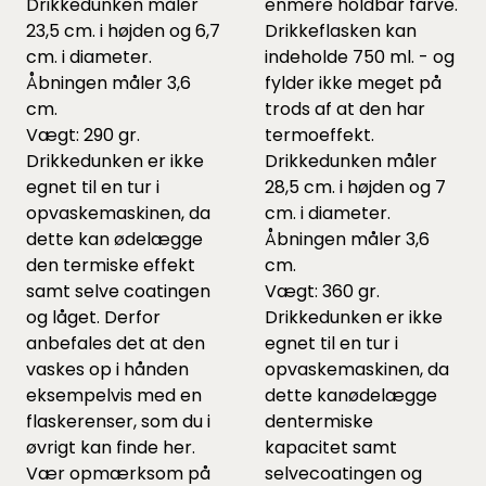
Drikkedunken måler
enmere holdbar farve.
23,5 cm. i højden og 6,7
Drikkeflasken kan
cm. i diameter.
indeholde 750 ml. - og
Åbningen måler 3,6
fylder ikke meget på
cm.
trods af at den har
Vægt: 290 gr.
termoeffekt.
Drikkedunken er ikke
Drikkedunken måler
egnet til en tur i
28,5 cm. i højden og 7
opvaskemaskinen, da
cm. i diameter.
dette kan ødelægge
Åbningen måler 3,6
den termiske effekt
cm.
samt selve coatingen
Vægt: 360 gr.
og låget. Derfor
Drikkedunken er ikke
anbefales det at den
egnet til en tur i
vaskes op i hånden
opvaskemaskinen, da
eksempelvis med en
dette kanødelægge
flaskerenser, som du i
dentermiske
øvrigt kan finde
her
.
kapacitet samt
Vær opmærksom på
selvecoatingen og