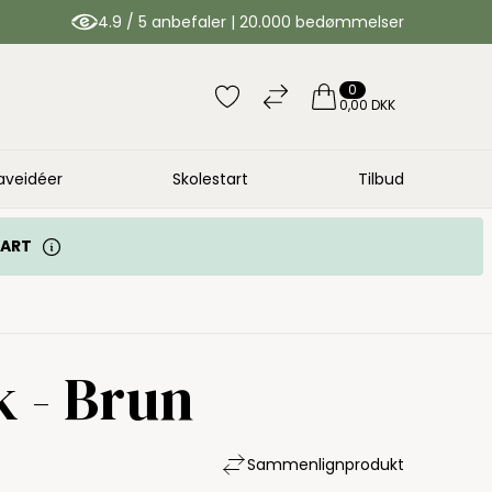
4.9 / 5 anbefaler | 20.000 bedømmelser
0
0,00 DKK
aveidéer
Skolestart
Tilbud
TART
k - Brun
Sammenlign
produkt