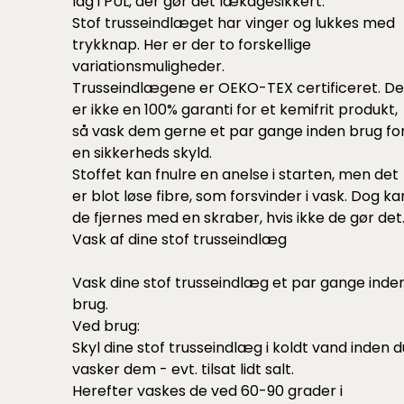
lag i PUL, der gør det lækagesikkert.
Stof trusseindlæget har vinger og lukkes med
trykknap. Her er der to forskellige
variationsmuligheder.
Trusseindlægene er OEKO-TEX certificeret. De
er ikke en 100% garanti for et kemifrit produkt,
så vask dem gerne et par gange inden brug fo
en sikkerheds skyld.
Stoffet kan fnulre en anelse i starten, men det
er blot løse fibre, som forsvinder i vask. Dog ka
de fjernes med en skraber, hvis ikke de gør det
Vask af dine stof trusseindlæg
Vask dine stof trusseindlæg et par gange inde
brug.
Ved brug:
Skyl dine stof trusseindlæg i koldt vand inden d
vasker dem - evt. tilsat lidt salt.
Herefter vaskes de ved 60-90 grader i