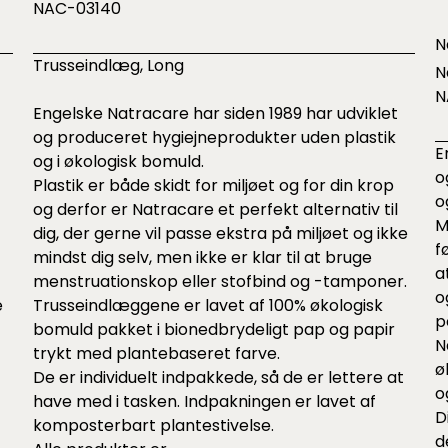
NAC-03140
N
Trusseindlæg, Long
N
N
Engelske Natracare har siden 1989 har udviklet
og produceret hygiejneprodukter uden plastik
E
og i økologisk bomuld.
o
Plastik er både skidt for miljøet og for din krop
o
og derfor er Natracare et perfekt alternativ til
M
dig, der gerne vil passe ekstra på miljøet og ikke
f
mindst dig selv, men ikke er klar til at bruge
a
menstruationskop eller stofbind og -tamponer.
o
e
Trusseindlæggene er lavet af 100% økologisk
p
bomuld pakket i bionedbrydeligt pap og papir
N
trykt med plantebaseret farve.
ø
De er individuelt indpakkede, så de er lettere at
o
have med i tasken. Indpakningen er lavet af
D
t
komposterbart plantestivelse.
d