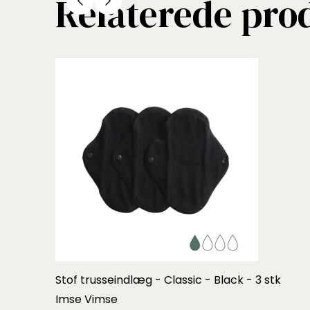
Relaterede pro
Stof trusseindlæg - Classic - Black - 3 stk
Imse Vimse