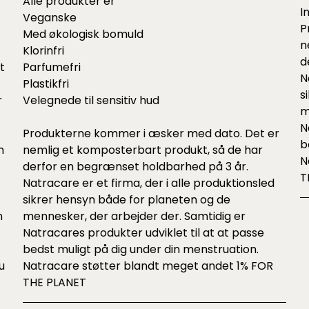
Alle produkter er
I
Veganske
P
Med økologisk bomuld
n
Klorinfri
d
t
Parfumefri
N
Plastikfri
s
r
Velegnede til sensitiv hud
m
N
Produkterne kommer i æsker med dato. Det er
b
n
nemlig et komposterbart produkt, så de har
N
.
derfor en begrænset holdbarhed på 3 år.
T
Natracare er et firma, der i alle produktionsled
sikrer hensyn både for planeten og de
n
mennesker, der arbejder der. Samtidig er
Natracares produkter udviklet til at at passe
bedst muligt på dig under din menstruation.
u
Natracare støtter blandt meget andet 1% FOR
THE PLANET