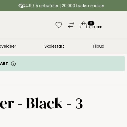
4.9 / 5 anbefaler | 20.000 bedømmelser
0
0,00 DKK
aveidéer
Skolestart
Tilbud
TART
r - Black - 3