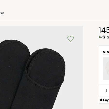
mse
14
På l
Vi 