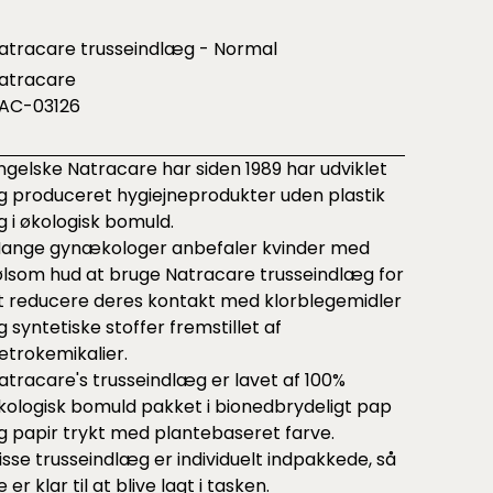
atracare trusseindlæg - Normal
atracare
AC-03126
ngelske Natracare har siden 1989 har udviklet
g produceret hygiejneprodukter uden plastik
g i økologisk bomuld.
ange gynækologer anbefaler kvinder med
ølsom hud at bruge Natracare trusseindlæg for
t reducere deres kontakt med klorblegemidler
g syntetiske stoffer fremstillet af
etrokemikalier.
atracare's trusseindlæg er lavet af 100%
kologisk bomuld pakket i bionedbrydeligt pap
g papir trykt med plantebaseret farve.
isse trusseindlæg er individuelt indpakkede, så
e er klar til at blive lagt i tasken.