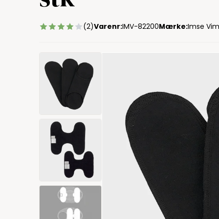
(2)
Varenr:
IMV-82200
Mærke:
Imse Vi