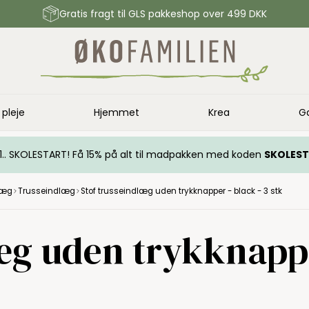
Gratis fragt til GLS pakkeshop over 499 DKK
 pleje
Hjemmet
Krea
G
.. 1.. SKOLESTART! Få 15% på alt til madpakken med koden
SKOLES
læg
Trusseindlæg
Stof trusseindlæg uden trykknapper - black - 3 stk
æg uden trykknappe