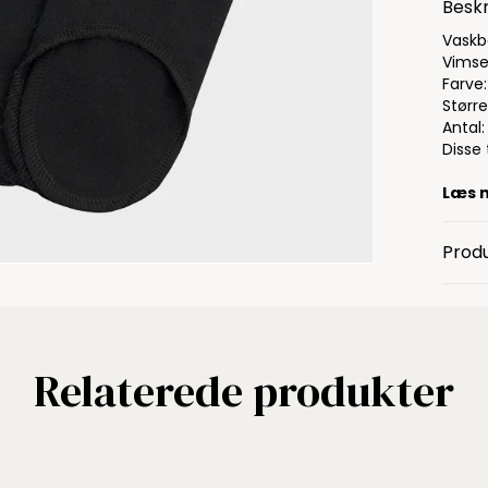
Beskr
Vaskb
Vims
Farve:
Størr
Antal:
Disse
Læs 
Produ
Relaterede produkter