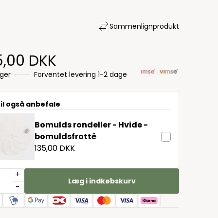
Sammenlign
produkt
5,00 DKK
ager
Forventet levering 1-2 dage
vil også anbefale
Bomulds rondeller - Hvide -
bomuldsfrotté
135,00 DKK
+
Læg i indkøbskurv
-