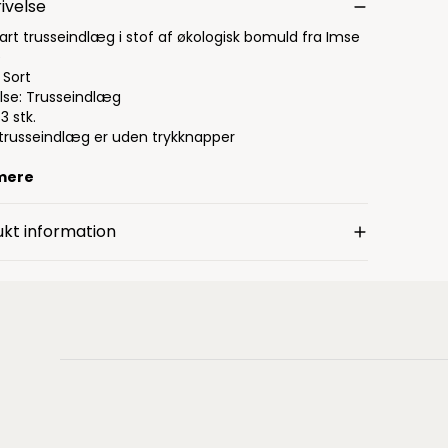
ivelse
art trusseindlæg i stof af økologisk bomuld fra Imse
e
 Sort
else: Trusseindlæg
 3 stk.
 trusseindlæg er uden trykknapper
mere
kt information